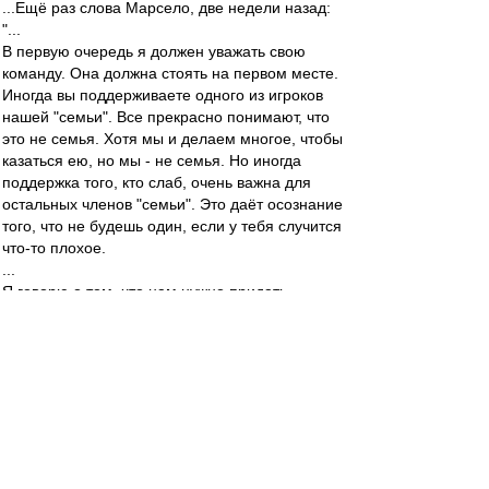
...Ещё раз слова Марсело, две недели назад:
"...
В первую очередь я должен уважать свою
команду. Она должна стоять на первом месте.
Иногда вы поддерживаете одного из игроков
нашей "семьи". Все прекрасно понимают, что
это не семья. Хотя мы и делаем многое, чтобы
казаться ею, но мы - не семья. Но иногда
поддержка того, кто слаб, очень важна для
остальных членов "семьи". Это даёт осознание
того, что не будешь один, если у тебя случится
что-то плохое.
...
Я говорю о том, что нам нужно придать
уверенности человеку, которого постигла
неудача. Мы должны попытаться помочь ему в
этот непростой момент.
Отношение к отдельным членам команды
влияет на весь коллектив. Давайте представим,
что у нас есть два брата. Один из них
совершил какой-то проступок или ошибку. И
действия второго зависят от реакции