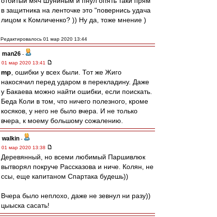
отбитый мяч Шуниным и пнул опять таки прям
в защитника на ленточке это "повернись удача
лицом к Комличенко? )) Ну да, тоже мнение )
Редактировалось 01 мар 2020 13:44
man26
-
01 мар 2020 13:41
mp
, ошибки у всех были. Тот же Жиго
накосячил перед ударом в перекладину. Даже
у Бакаева можно найти ошибки, если поискать.
Беда Коли в том, что ничего полезного, кроме
косяков, у него не было вчера. И не только
вчера, к моему большому сожалению.
walkin
-
01 мар 2020 13:38
Деревянный, но всеми любимый Паршивлюк
вытворял покруче Рассказова и ниче. Колян, не
ссы, еще капитаном Спартака будешь))
Вчера было неплохо, даже не зевнул ни разу))
цыыска сасать!