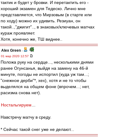
тактик и будет у бровки. И перетактить его -
хороший экзамен для Тедеско. Лично мне
представляется, что Мирзовым (в старте или
по ходу) можно их удивить. Резиуан, он
такой..,"джигит".., в знаковых/ключевых матчах
кураж проявляет.
Хотя, конечно же, ТШ виднее..
Alex Green
-
01 мар 2020 12:57
Положа руку на сердце..., несколькими днями
ранее Огунсанья, выйдя на замену на 46-й
минуте, погоды не испортил (куда уж там...;
"снежное дерби"*, хех), хотя и не то чтобы
выделялся на общем фоне (впрочем...; нет,
расизма снова нет).
Ностальгируем
...
Навстречу матчу в среду.
* Сейчас такой снег уже не делают...