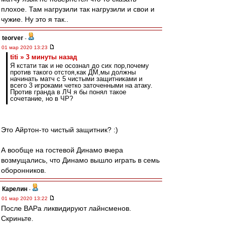
плохое. Там нагрузили так нагрузили и свои и
чужие. Ну это я так..
teorver
-
01 мар 2020 13:23
titi » 3 минуты назад
Я кстати так и не осознал до сих пор,почему
против такого отстоя,как ДМ,мы должны
начинать матч с 5 чистыми защитниками и
всего 3 игроками четко заточенными на атаку.
Против гранда в ЛЧ я бы понял такое
сочетание, но в ЧР?
Это Айртон-то чистый защитник? :)
А вообще на гостевой Динамо вчера
возмущались, что Динамо вышло играть в семь
оборонников.
Карелин
-
01 мар 2020 13:22
После ВАРа ликвидируют лайнсменов.
Скриньте.