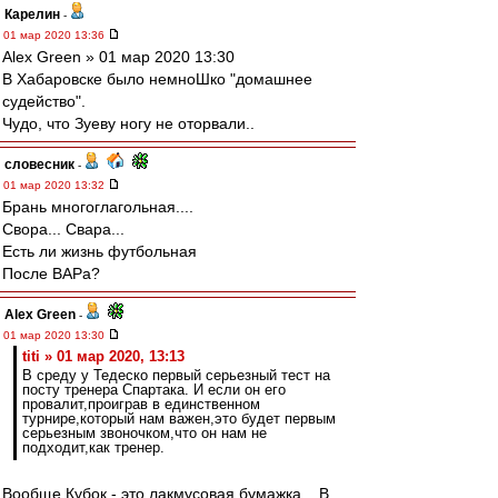
Карелин
-
01 мар 2020 13:36
Alex Green » 01 мар 2020 13:30
В Хабаровске было немноШко "домашнее
судейство".
Чудо, что Зуеву ногу не оторвали..
словесник
-
01 мар 2020 13:32
Брань многоглагольная....
Свора... Свара...
Есть ли жизнь футбольная
После ВАРа?
Alex Green
-
01 мар 2020 13:30
titi » 01 мар 2020, 13:13
В среду у Тедеско первый серьезный тест на
посту тренера Спартака. И если он его
провалит,проиграв в единственном
турнире,который нам важен,это будет первым
серьезным звоночком,что он нам не
подходит,как тренер.
Вообще Кубок - это лакмусовая бумажка... В