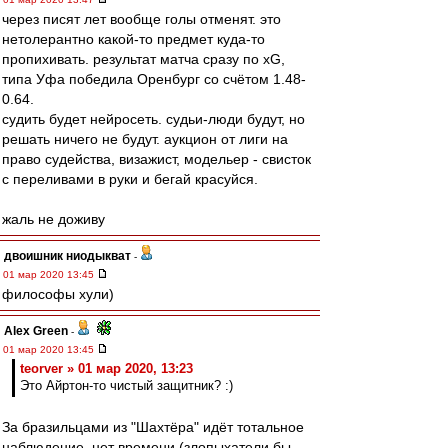
через писят лет вообще голы отменят. это
нетолерантно какой-то предмет куда-то
пропихивать. результат матча сразу по xG,
типа Уфа победила Оренбург со счётом 1.48-
0.64.
судить будет нейросеть. судьи-люди будут, но
решать ничего не будут. аукцион от лиги на
право судейства, визажист, модельер - свисток
с переливами в руки и бегай красуйся.
жаль не доживу
двоишник ниодыкват
-
01 мар 2020 13:45
философы хули)
Alex Green
-
01 мар 2020 13:45
teorver » 01 мар 2020, 13:23
Это Айртон-то чистый защитник? :)
За бразильцами из "Шахтёра" идёт тотальное
наблюдение, нет времени (злопыхатели бы