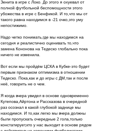
Зенита в игре с Локо. До этого я охуевал от
полной футбольной беспомощности этого
убожества в игре с Бенфикой. И то,что мы от
такого равна находимся в -21 очко,это уму
непостижимо.
Надо четко понимать,где мы находимся на
сегодня и реалистично оценивать то,что
замена Кононова на Тедеско глобально пока
ничего не изменила.
Вот если мы пройдём ЦСКА в Кубке-это будет
первым признаком оптимизма в отношении
Тедеско. Пока,как и до игры с ДМ,так и после
неё, говорить не о чем.
Я когда вчера увидел в основе одновременно
Кутепова,Айртона и Рассказова в очередной
раз осознал в какой глубокой заднице мы
находимся. И то,как легко мы вчера должны
были пропускать очередные 2 гола,только
констатирует,кто у нас выходит в основе рядом
с действительно хорошими футболистами.