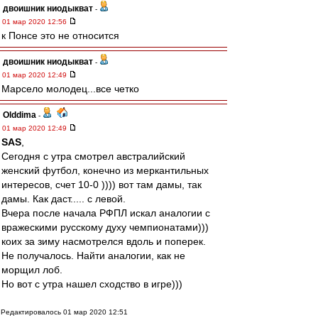
двоишник ниодыкват
-
01 мар 2020 12:56
к Понсе это не относится
двоишник ниодыкват
-
01 мар 2020 12:49
Марсело молодец...все четко
Olddima
-
01 мар 2020 12:49
SAS
,
Сегодня с утра смотрел австралийский
женский футбол, конечно из меркантильных
интересов, счет 10-0 )))) вот там дамы, так
дамы. Как даст..... с левой.
Вчера после начала РФПЛ искал аналогии с
вражескими русскому духу чемпионатами)))
коих за зиму насмотрелся вдоль и поперек.
Не получалось. Найти аналогии, как не
морщил лоб.
Но вот с утра нашел сходство в игре)))
Редактировалось 01 мар 2020 12:51