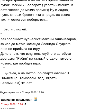
распространяется на матчи соревнований за
Кубок России и наоборот") успеть изменить в
оставшееся до матча время:)) Ну и ладно,
пусть юноши-бровочники в пределах своих
технических зон поборются...
...Вести с полей:
"...
Как сообщает журналист Максим Алланазаров,
за час до матча команда Леонида Слуцкого
еще не прибыла на игру.
Дело в том, что водитель клубного автобуса
доставил "Рубин" на старый стадион вместо
нового, где пройдет игра.
...".
...Бу-га-га, а на метро, по-спартаковски? В
Нижнем (с "Тамбовом" ведь играть,
напоминаю) же есть.
Редактировалось 01 мар 2020 13:20
двоишник ниодыкват
-
01 мар 2020 13:16