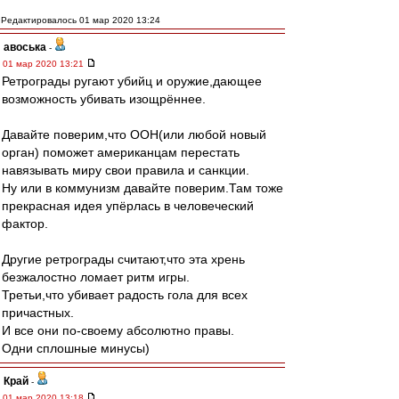
Редактировалось 01 мар 2020 13:24
авоська
-
01 мар 2020 13:21
Ретрограды ругают убийц и оружие,дающее
возможность убивать изощрённее.
Давайте поверим,что ООН(или любой новый
орган) поможет американцам перестать
навязывать миру свои правила и санкции.
Ну или в коммунизм давайте поверим.Там тоже
прекрасная идея упёрлась в человеческий
фактор.
Другие ретрограды считают,что эта хрень
безжалостно ломает ритм игры.
Третьи,что убивает радость гола для всех
причастных.
И все они по-своему абсолютно правы.
Одни сплошные минусы)
Край
-
01 мар 2020 13:18