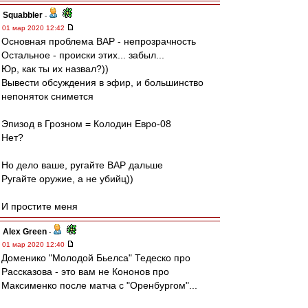
Squabbler
-
01 мар 2020 12:42
Основная проблема ВАР - непрозрачность
Остальное - происки этих... забыл...
Юр, как ты их назвал?))
Вывести обсуждения в эфир, и большинство
непоняток снимется
Эпизод в Грозном = Колодин Евро-08
Нет?
Но дело ваше, ругайте ВАР дальше
Ругайте оружие, а не убийц))
И простите меня
Alex Green
-
01 мар 2020 12:40
Доменико "Молодой Бьелса" Тедеско про
Рассказова - это вам не Кононов про
Максименко после матча с "Оренбургом"...