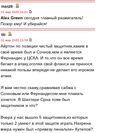
man26
-
01 мар 2020 14:01
Alex Green
сегодня главный разжигатель!
Позор ему! И убирайся!
titi
-
01 мар 2020 13:59
Айртон по позиции чистый защитник,каким в
своё время был и Сочнов,кем и является
Фернандес у ЦСКА. И то,что он все время
бегает в атаку,оголяя свой фланг,и не принося
никакой пользы впереди-не делает его игроком
атаки.
Я вам честно скажу,сравнивая сабжа с
Сочновым или Фернандесом-мне плакать
хочется. В Шахтере Срна тоже был
защитником и что?
Вчера у нас вышло 5 защитников,из которых
только 2 умеют в этой защите играть.Нахрена
вчера нужен был «привезу пенальти» Кутепов?