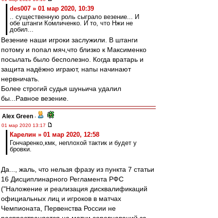
des007 » 01 мар 2020, 10:39
.. существенную роль сыграло везение... И
обе штанги Комличенко. И то, что Нжи не
добил...
Везение наши игроки заслужили. В штанги
потому и попал мяч,что близко к Максименко
посылать было бесполезно. Когда вратарь и
защита надёжно играют, напы начинают
нервничать.
Более строгий судья шуньича удалил
бы...Равное везение.
Alex Green
-
01 мар 2020 13:17
Карелин » 01 мар 2020, 12:58
Гончаренко,кмк, неплохой тактик и будет у
бровки.
Да..., жаль, что нельзя фразу из пункта 7 статьи
16 Дисциплинарного Регламента РФС
("Наложение и реализация дисквалификаций
официальных лиц и игроков в матчах
Чемпионата, Первенства России не