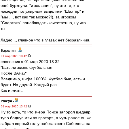
ещё буркнули: "и желания"; ну это те, кто
намедни полужирным выделили "Шахтёр" и
"мы"..., вот как так можно?!), за игроком
"Спартака" понаблюдать качественно, ну что
ты...
Ладно..., главное что в глазах нет безразличия.
Карелин
-
01 мар 2020 13:42
словесник » 01 мар 2020 13:32
"Есть ли жизнь футбольная
После ВАРа?"
Владимир, инфа 1000%: Футбол был, есть и
будет. Но другой. Каждый раз.
Как и жизнь.
zmeya
-
01 мар 2020 13:42
Ну то есть, то что вчера Понсе запорол шедевр
тупо боднув мяч во вратаря, а чуть ранее он же
забрал верный гол у набегавшего Соболева на