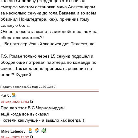
колено Соболеву (Черданцев этот эпизод
смотрел местом остановки мяча Александром
за несколько секунд до гола Бакаева и во всём
обвинил Нойштедтера, хех), причинив тому
сильную боль.
Очень плохо отлажено взаимодействие, чем на
сборах занимались?!
...Вот это серьёзный звоночек для Тедеско, да.
P.S. Роман только через 15 секунд подошёл и
ободряюще потрепал партнёра по команде по
спине. Так медленно принимать решения на
поле?! Худший.
Редактировалось 01 мар 2020 13:59
SAS
-
01 мар 2020 13:53
Про вар этот В.С.Черномырдин
ещё когда все высказал
' хотели как лучше - а вышло как всегда' (
Mike Lebedev
-
01 мар 2020 13:52