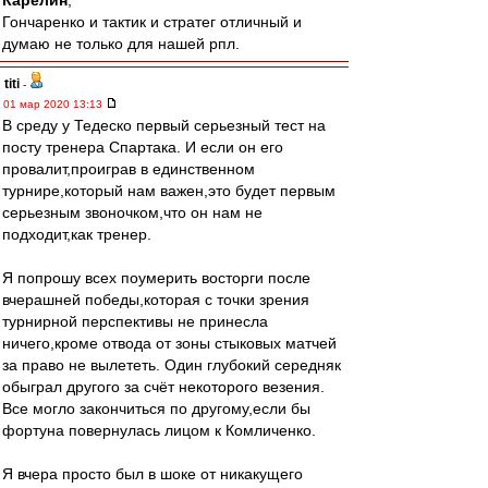
Карелин
,
Гончаренко и тактик и стратег отличный и
думаю не только для нашей рпл.
titi
-
01 мар 2020 13:13
В среду у Тедеско первый серьезный тест на
посту тренера Спартака. И если он его
провалит,проиграв в единственном
турнире,который нам важен,это будет первым
серьезным звоночком,что он нам не
подходит,как тренер.
Я попрошу всех поумерить восторги после
вчерашней победы,которая с точки зрения
турнирной перспективы не принесла
ничего,кроме отвода от зоны стыковых матчей
за право не вылететь. Один глубокий середняк
обыграл другого за счёт некоторого везения.
Все могло закончиться по другому,если бы
фортуна повернулась лицом к Комличенко.
Я вчера просто был в шоке от никакущего