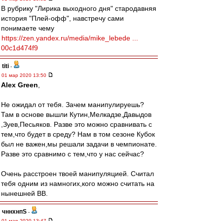
В рубрику "Лирика выходного дня" стародавняя
история "Плей-офф", навстречу сами
понимаете чему
https://zen.yandex.ru/media/mike_lebede ...
00c1d474f9
titi
-
01 мар 2020 13:50
Alex Green
,
Не ожидал от тебя. Зачем манипулируешь?
Там в основе вышли Кутин,Мелкадзе,Давыдов
,Зуев,Песьяков. Разве это можно сравнивать с
тем,что будет в среду? Нам в том сезоне Кубок
был не важен,мы решали задачи в чемпионате.
Разве это сравнимо с тем,что у нас сейчас?
Очень расстроен твоей манипуляцией. Считал
тебя одним из намногих,кого можно считать на
нынешней ВВ.
чннхнпS
-
01 мар 2020 13:47