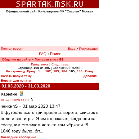
Официальный сайт болельщиков ФК "Спартак" Москва
Полная версия
Вход
•
Регистрация
FAQ
•
Поиск
Общение на сайте
Гостевая книга ВВ
»
Пред. тема
|
След. тема
Страница
105
из
106
[ Сообщений: 5299 ]
На страницу
Пред.
1
...
102
,
103
,
104
,
105
,
106
След.
Начать новую тему
Добавить
Версия для печати
01.03.2020 - 31.03.2020
Карелин
-
01 мар 2020 14:01
чннхнпS » 01 мар 2020 13:47
В футболе всего три правила: ворота, свисток в
поле и вне игры. Я им это сказал, когда они за
соседним столиком чего-то там чёркали. В
1846 году было, бгг...
Последнее сообщение