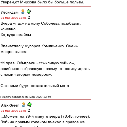
Уверен,от Мирзова было бы больше пользы.
Леонидыч
-
01 мар 2020 13:58
Вчера «пас» на жопу Соболева позабавил,
конечно...
Хз, куда смайлы...
Впечатлил у мусоров Комличенко. Очень
мощно вышел...
titi прав. Обыграли «ссыкливую хуйню»,
ошибочно выбравшую почему то тактику играть
с нами «вторым номером».
С конями будет показательный матч.
Редактировалось 01 мар 2020 13:59
Alex Green
-
01 мар 2020 13:58
...Момент на 79-й минуте вчера (78:45, точнее):
Зобнин правым коленом въехал в правое же