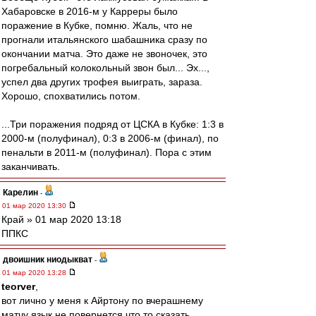
Хабаровске в 2016-м у Карреры было
поражение в Кубке, помню. Жаль, что не
прогнали итальянского шабашника сразу по
окончании матча. Это даже не звоночек, это
погребальный колокольный звон был... Эх...,
успел два других трофея выиграть, зараза.
Хорошо, спохватились потом.
...Три поражения подряд от ЦСКА в Кубке: 1:3 в
2000-м (полуфинал), 0:3 в 2006-м (финал), по
пенальти в 2011-м (полуфинал). Пора с этим
заканчивать.
Карелин
-
01 мар 2020 13:30
Край » 01 мар 2020 13:18
ППКС
двоишник ниодыкват
-
01 мар 2020 13:28
teorver
,
вот лично у меня к Айртону по вчерашнему
матчу язык не повернется что то сказать