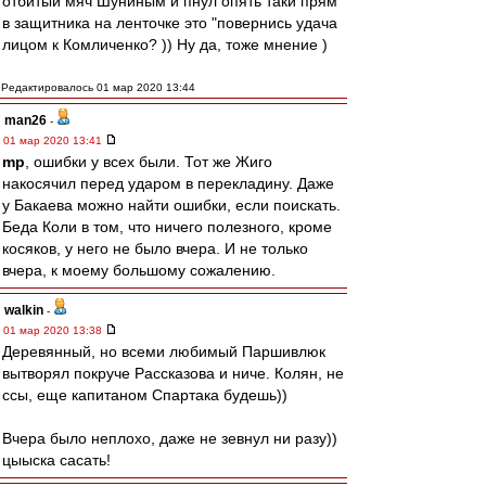
отбитый мяч Шуниным и пнул опять таки прям
в защитника на ленточке это "повернись удача
лицом к Комличенко? )) Ну да, тоже мнение )
Редактировалось 01 мар 2020 13:44
man26
-
01 мар 2020 13:41
mp
, ошибки у всех были. Тот же Жиго
накосячил перед ударом в перекладину. Даже
у Бакаева можно найти ошибки, если поискать.
Беда Коли в том, что ничего полезного, кроме
косяков, у него не было вчера. И не только
вчера, к моему большому сожалению.
walkin
-
01 мар 2020 13:38
Деревянный, но всеми любимый Паршивлюк
вытворял покруче Рассказова и ниче. Колян, не
ссы, еще капитаном Спартака будешь))
Вчера было неплохо, даже не зевнул ни разу))
цыыска сасать!