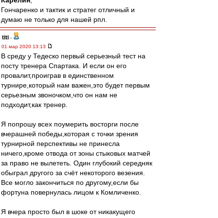
Карелин
,
Гончаренко и тактик и стратег отличный и
думаю не только для нашей рпл.
titi
-
01 мар 2020 13:13
В среду у Тедеско первый серьезный тест на
посту тренера Спартака. И если он его
провалит,проиграв в единственном
турнире,который нам важен,это будет первым
серьезным звоночком,что он нам не
подходит,как тренер.
Я попрошу всех поумерить восторги после
вчерашней победы,которая с точки зрения
турнирной перспективы не принесла
ничего,кроме отвода от зоны стыковых матчей
за право не вылететь. Один глубокий середняк
обыграл другого за счёт некоторого везения.
Все могло закончиться по другому,если бы
фортуна повернулась лицом к Комличенко.
Я вчера просто был в шоке от никакущего