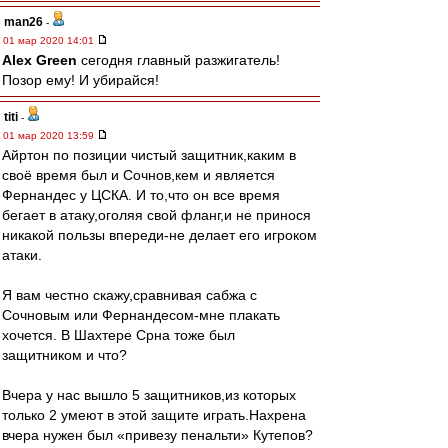
man26
-
01 мар 2020 14:01
Alex Green
сегодня главный разжигатель!
Позор ему! И убирайся!
titi
-
01 мар 2020 13:59
Айртон по позиции чистый защитник,каким в
своё время был и Сочнов,кем и является
Фернандес у ЦСКА. И то,что он все время
бегает в атаку,оголяя свой фланг,и не принося
никакой пользы впереди-не делает его игроком
атаки.
Я вам честно скажу,сравнивая сабжа с
Сочновым или Фернандесом-мне плакать
хочется. В Шахтере Срна тоже был
защитником и что?
Вчера у нас вышло 5 защитников,из которых
только 2 умеют в этой защите играть.Нахрена
вчера нужен был «привезу пенальти» Кутепов?