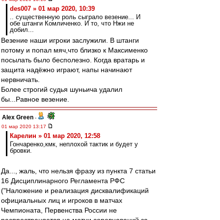
des007 » 01 мар 2020, 10:39
.. существенную роль сыграло везение... И
обе штанги Комличенко. И то, что Нжи не
добил...
Везение наши игроки заслужили. В штанги
потому и попал мяч,что близко к Максименко
посылать было бесполезно. Когда вратарь и
защита надёжно играют, напы начинают
нервничать.
Более строгий судья шуньича удалил
бы...Равное везение.
Alex Green
-
01 мар 2020 13:17
Карелин » 01 мар 2020, 12:58
Гончаренко,кмк, неплохой тактик и будет у
бровки.
Да..., жаль, что нельзя фразу из пункта 7 статьи
16 Дисциплинарного Регламента РФС
("Наложение и реализация дисквалификаций
официальных лиц и игроков в матчах
Чемпионата, Первенства России не