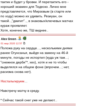
тактик и будет у бровки. И перетактить его -
хороший экзамен для Тедеско. Лично мне
представляется, что Мирзовым (в старте или
по ходу) можно их удивить. Резиуан, он
такой..,"джигит".., в знаковых/ключевых матчах
кураж проявляет.
Хотя, конечно же, ТШ виднее..
Alex Green
-
01 мар 2020 12:57
Положа руку на сердце..., несколькими днями
ранее Огунсанья, выйдя на замену на 46-й
минуте, погоды не испортил (куда уж там...;
"снежное дерби"*, хех), хотя и не то чтобы
выделялся на общем фоне (впрочем...; нет,
расизма снова нет).
Ностальгируем
...
Навстречу матчу в среду.
* Сейчас такой снег уже не делают...