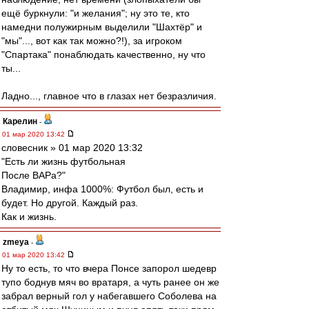
ещё буркнули: "и желания"; ну это те, кто
намедни полужирным выделили "Шахтёр" и
"мы"..., вот как так можно?!), за игроком
"Спартака" понаблюдать качественно, ну что
ты...
Ладно..., главное что в глазах нет безразличия.
Карелин
-
01 мар 2020 13:42
словесник » 01 мар 2020 13:32
"Есть ли жизнь футбольная
После ВАРа?"
Владимир, инфа 1000%: Футбол был, есть и
будет. Но другой. Каждый раз.
Как и жизнь.
zmeya
-
01 мар 2020 13:42
Ну то есть, то что вчера Понсе запорол шедевр
тупо боднув мяч во вратаря, а чуть ранее он же
забрал верный гол у набегавшего Соболева на