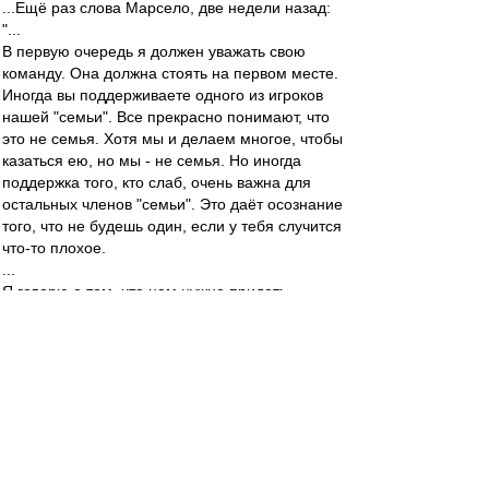
...Ещё раз слова Марсело, две недели назад:
"...
В первую очередь я должен уважать свою
команду. Она должна стоять на первом месте.
Иногда вы поддерживаете одного из игроков
нашей "семьи". Все прекрасно понимают, что
это не семья. Хотя мы и делаем многое, чтобы
казаться ею, но мы - не семья. Но иногда
поддержка того, кто слаб, очень важна для
остальных членов "семьи". Это даёт осознание
того, что не будешь один, если у тебя случится
что-то плохое.
...
Я говорю о том, что нам нужно придать
уверенности человеку, которого постигла
неудача. Мы должны попытаться помочь ему в
этот непростой момент.
Отношение к отдельным членам команды
влияет на весь коллектив. Давайте представим,
что у нас есть два брата. Один из них
совершил какой-то проступок или ошибку. И
действия второго зависят от реакции