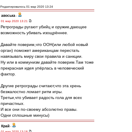
Редактировалось 01 мар 2020 13:24
авоська
-
01 мар 2020 13:21
Ретрограды ругают убийц и оружие,дающее
возможность убивать изощрённее.
Давайте поверим,что ООН(или любой новый
орган) поможет американцам перестать
навязывать миру свои правила и санкции.
Ну или в коммунизм давайте поверим.Там тоже
прекрасная идея упёрлась в человеческий
фактор.
Другие ретрограды считают,что эта хрень
безжалостно ломает ритм игры.
Третьи,что убивает радость гола для всех
причастных.
И все они по-своему абсолютно правы.
Одни сплошные минусы)
Край
-
01 мар 2020 13:18