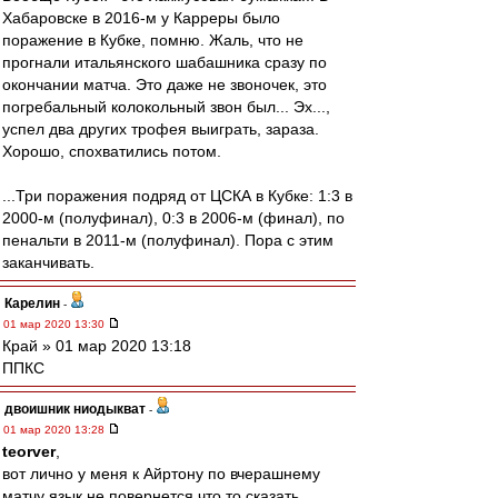
Хабаровске в 2016-м у Карреры было
поражение в Кубке, помню. Жаль, что не
прогнали итальянского шабашника сразу по
окончании матча. Это даже не звоночек, это
погребальный колокольный звон был... Эх...,
успел два других трофея выиграть, зараза.
Хорошо, спохватились потом.
...Три поражения подряд от ЦСКА в Кубке: 1:3 в
2000-м (полуфинал), 0:3 в 2006-м (финал), по
пенальти в 2011-м (полуфинал). Пора с этим
заканчивать.
Карелин
-
01 мар 2020 13:30
Край » 01 мар 2020 13:18
ППКС
двоишник ниодыкват
-
01 мар 2020 13:28
teorver
,
вот лично у меня к Айртону по вчерашнему
матчу язык не повернется что то сказать