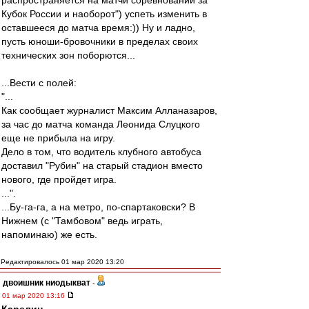
распространяется на матчи соревнований за
Кубок России и наоборот") успеть изменить в
оставшееся до матча время:)) Ну и ладно,
пусть юноши-бровочники в пределах своих
технических зон поборются...
...Вести с полей:
"...
Как сообщает журналист Максим Алланазаров,
за час до матча команда Леонида Слуцкого
еще не прибыла на игру.
Дело в том, что водитель клубного автобуса
доставил "Рубин" на старый стадион вместо
нового, где пройдет игра.
...".
...Бу-га-га, а на метро, по-спартаковски? В
Нижнем (с "Тамбовом" ведь играть,
напоминаю) же есть.
Редактировалось 01 мар 2020 13:20
двоишник ниодыкват
-
01 мар 2020 13:16