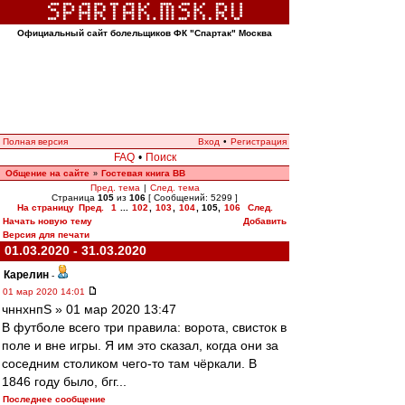
Официальный сайт болельщиков ФК "Спартак" Москва
Полная версия
Вход
•
Регистрация
FAQ
•
Поиск
Общение на сайте
Гостевая книга ВВ
»
Пред. тема
|
След. тема
Страница
105
из
106
[ Сообщений: 5299 ]
На страницу
Пред.
1
...
102
,
103
,
104
,
105
,
106
След.
Начать новую тему
Добавить
Версия для печати
01.03.2020 - 31.03.2020
Карелин
-
01 мар 2020 14:01
чннхнпS » 01 мар 2020 13:47
В футболе всего три правила: ворота, свисток в
поле и вне игры. Я им это сказал, когда они за
соседним столиком чего-то там чёркали. В
1846 году было, бгг...
Последнее сообщение