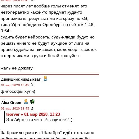
через писят лет вообще голы отменят. это
нетолерантно какой-то предмет куда-то
пропихивать. результат матча сразу по xG,
типа Уфа победила Оренбург со счётом 1.48-
0.64.
судить будет нейросеть. судьи-люди будут, но
решать ничего не будут. аукцион от лиги на
право судейства, визажист, модельер - свисток
с переливами в руки и бегай красуйся.
жаль не доживу
двоишник ниодыкват
-
01 мар 2020 13:45
философы хули)
Alex Green
-
01 мар 2020 13:45
teorver » 01 мар 2020, 13:23
Это Айртон-то чистый защитник? :)
За бразильцами из "Шахтёра" идёт тотальное
наблюдение, нет времени (злопыхатели бы