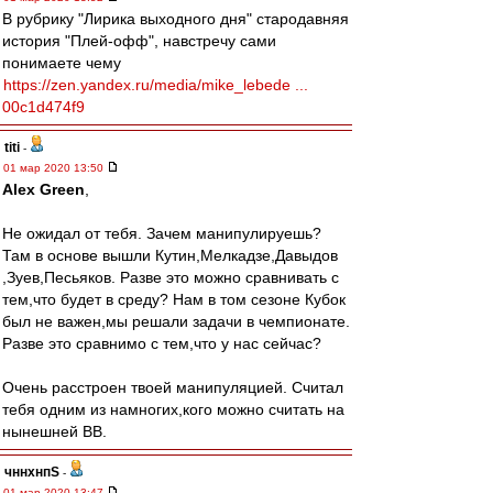
В рубрику "Лирика выходного дня" стародавняя
история "Плей-офф", навстречу сами
понимаете чему
https://zen.yandex.ru/media/mike_lebede ...
00c1d474f9
titi
-
01 мар 2020 13:50
Alex Green
,
Не ожидал от тебя. Зачем манипулируешь?
Там в основе вышли Кутин,Мелкадзе,Давыдов
,Зуев,Песьяков. Разве это можно сравнивать с
тем,что будет в среду? Нам в том сезоне Кубок
был не важен,мы решали задачи в чемпионате.
Разве это сравнимо с тем,что у нас сейчас?
Очень расстроен твоей манипуляцией. Считал
тебя одним из намногих,кого можно считать на
нынешней ВВ.
чннхнпS
-
01 мар 2020 13:47