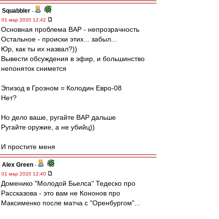
Squabbler
-
01 мар 2020 12:42
Основная проблема ВАР - непрозрачность
Остальное - происки этих... забыл...
Юр, как ты их назвал?))
Вывести обсуждения в эфир, и большинство
непоняток снимется
Эпизод в Грозном = Колодин Евро-08
Нет?
Но дело ваше, ругайте ВАР дальше
Ругайте оружие, а не убийц))
И простите меня
Alex Green
-
01 мар 2020 12:40
Доменико "Молодой Бьелса" Тедеско про
Рассказова - это вам не Кононов про
Максименко после матча с "Оренбургом"...