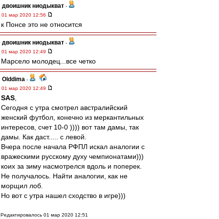
двоишник ниодыкват
-
01 мар 2020 12:56
к Понсе это не относится
двоишник ниодыкват
-
01 мар 2020 12:49
Марсело молодец...все четко
Olddima
-
01 мар 2020 12:49
SAS
,
Сегодня с утра смотрел австралийский
женский футбол, конечно из меркантильных
интересов, счет 10-0 )))) вот там дамы, так
дамы. Как даст..... с левой.
Вчера после начала РФПЛ искал аналогии с
вражескими русскому духу чемпионатами)))
коих за зиму насмотрелся вдоль и поперек.
Не получалось. Найти аналогии, как не
морщил лоб.
Но вот с утра нашел сходство в игре)))
Редактировалось 01 мар 2020 12:51