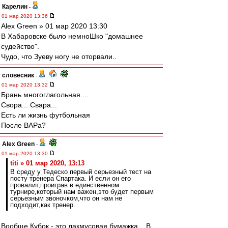
Карелин
-
01 мар 2020 13:36
Alex Green » 01 мар 2020 13:30
В Хабаровске было немноШко "домашнее
судейство".
Чудо, что Зуеву ногу не оторвали..
словесник
-
01 мар 2020 13:32
Брань многоглагольная....
Свора... Свара...
Есть ли жизнь футбольная
После ВАРа?
Alex Green
-
01 мар 2020 13:30
titi » 01 мар 2020, 13:13
В среду у Тедеско первый серьезный тест на
посту тренера Спартака. И если он его
провалит,проиграв в единственном
турнире,который нам важен,это будет первым
серьезным звоночком,что он нам не
подходит,как тренер.
Вообще Кубок - это лакмусовая бумажка... В