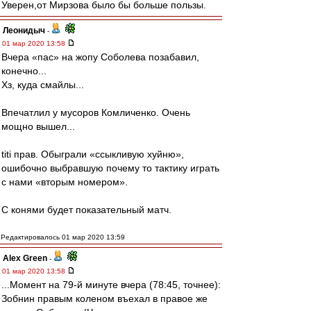
Уверен,от Мирзова было бы больше пользы.
Леонидыч
-
01 мар 2020 13:58
Вчера «пас» на жопу Соболева позабавил,
конечно...
Хз, куда смайлы...
Впечатлил у мусоров Комличенко. Очень
мощно вышел...
titi прав. Обыграли «ссыкливую хуйню»,
ошибочно выбравшую почему то тактику играть
с нами «вторым номером».
С конями будет показательный матч.
Редактировалось 01 мар 2020 13:59
Alex Green
-
01 мар 2020 13:58
...Момент на 79-й минуте вчера (78:45, точнее):
Зобнин правым коленом въехал в правое же