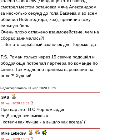
колено Соболеву (Черданцев этот эпизод
смотрел местом остановки мяча Александром
за несколько секунд до гола Бакаева и во всём
обвинил Нойштедтера, хех), причинив тому
сильную боль.
Очень плохо отлажено взаимодействие, чем на
сборах занимались?!
...Вот это серьёзный звоночек для Тедеско, да.
P.S. Роман только через 15 секунд подошёл и
ободряюще потрепал партнёра по команде по
спине. Так медленно принимать решения на
поле?! Худший.
Редактировалось 01 мар 2020 13:59
SAS
-
01 мар 2020 13:53
Про вар этот В.С.Черномырдин
ещё когда все высказал
' хотели как лучше - а вышло как всегда' (
Mike Lebedev
-
01 мар 2020 13:52