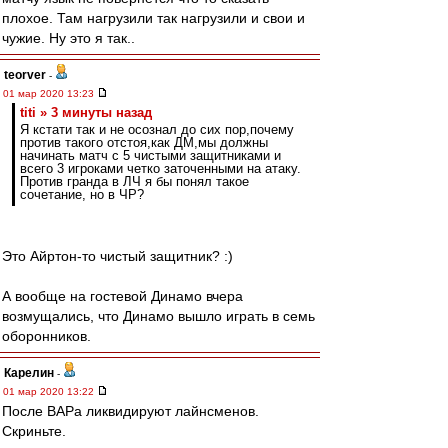
плохое. Там нагрузили так нагрузили и свои и
чужие. Ну это я так..
teorver
-
01 мар 2020 13:23
titi » 3 минуты назад
Я кстати так и не осознал до сих пор,почему
против такого отстоя,как ДМ,мы должны
начинать матч с 5 чистыми защитниками и
всего 3 игроками четко заточенными на атаку.
Против гранда в ЛЧ я бы понял такое
сочетание, но в ЧР?
Это Айртон-то чистый защитник? :)
А вообще на гостевой Динамо вчера
возмущались, что Динамо вышло играть в семь
оборонников.
Карелин
-
01 мар 2020 13:22
После ВАРа ликвидируют лайнсменов.
Скриньте.