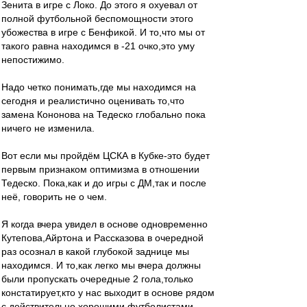
Зенита в игре с Локо. До этого я охуевал от
полной футбольной беспомощности этого
убожества в игре с Бенфикой. И то,что мы от
такого равна находимся в -21 очко,это уму
непостижимо.
Надо четко понимать,где мы находимся на
сегодня и реалистично оценивать то,что
замена Кононова на Тедеско глобально пока
ничего не изменила.
Вот если мы пройдём ЦСКА в Кубке-это будет
первым признаком оптимизма в отношении
Тедеско. Пока,как и до игры с ДМ,так и после
неё, говорить не о чем.
Я когда вчера увидел в основе одновременно
Кутепова,Айртона и Рассказова в очередной
раз осознал в какой глубокой заднице мы
находимся. И то,как легко мы вчера должны
были пропускать очередные 2 гола,только
констатирует,кто у нас выходит в основе рядом
с действительно хорошими футболистами.