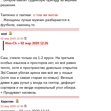
...Бобров хвалит судейскую бригаду за верные
решения.
Тактично о тактике:
о том же матче
.
...Женщины лучше мужчин разбираются в
футболе, наконец-то.
wod
-
02 мар 2020 12:33
Alex-Ch » 02 мар 2020 12:26
Саш, стекло только на 1-2 ярусе. На третьем
особых изысков и просторов нет, но всё равно
тепло, хотя и пространство довольно открытое.
ЗЫ Самая убогая арена кмк всё же у лошья
(хотя она и самая старая из новых). Вечные
давки в два ручья у входа на сектор, дефицит
сортиров и не везде нормальный угол обзора.
+ Продувает насквозь.
Карелин
-
02 мар 2020 12:30