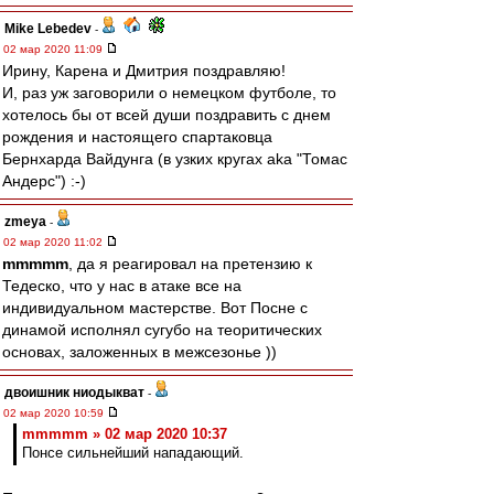
Mike Lebedev
-
02 мар 2020 11:09
Ирину, Карена и Дмитрия поздравляю!
И, раз уж заговорили о немецком футболе, то
хотелось бы от всей души поздравить с днем
рождения и настоящего спартаковца
Бернхарда Вайдунга (в узких кругах aka "Томас
Андерс") :-)
zmeya
-
02 мар 2020 11:02
mmmmm
, да я реагировал на претензию к
Тедеско, что у нас в атаке все на
индивидуальном мастерстве. Вот Посне с
динамой исполнял сугубо на теоритических
основах, заложенных в межсезонье ))
двоишник ниодыкват
-
02 мар 2020 10:59
mmmmm » 02 мар 2020 10:37
Понсе сильнейший нападающий.