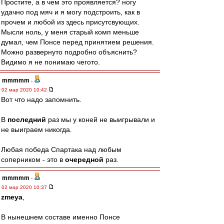
Простите, а в чем это проявляется? ногу
удачно под мяч и я могу подстроить, как в
прочем и любой из здесь присутсвующих.
Мысли ноль, у меня старый комп меньше
думал, чем Понсе перед принятием решения.
Можно развернуто подробно объяснить?
Видимо я не понимаю чегото.
mmmmm
-
02 мар 2020 10:42
Вот что надо запомнить.
В
последний
раз мы у коней не выигрывали и
не выиграем никогда.
Любая победа Спартака над любым
соперником - это в
очередной
раз.
mmmmm
-
02 мар 2020 10:37
zmeya
,
В нынешнем составе именно Понсе