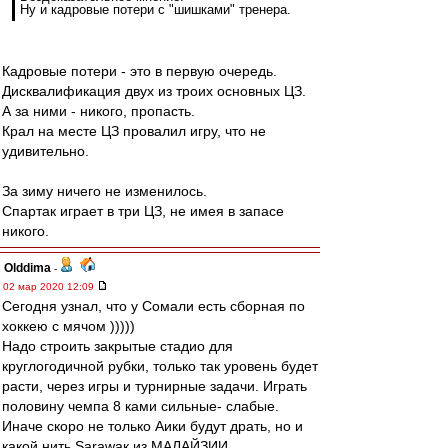
Ну и кадровые потери с "шишками" тренера.
Кадровые потери - это в первую очередь.
Дисквалификация двух из троих основных ЦЗ.
А за ними - никого, пропасть.
Крал на месте ЦЗ провалил игру, что не
удивительно.
За зиму ничего не изменилось.
Спартак играет в три ЦЗ, не имея в запасе
никого.
Olddima
-
02 мар 2020 12:09
Сегодня узнал, что у Сомали есть сборная по
хоккею с мячом )))))
Надо строить закрытые стадио для
круглогодичной рубки, только так уровень будет
расти, через игры и турнирные задачи. Играть
половину чемпа 8 ками сильные- слабые.
Иначе скоро не только Аики будут драть, но и
какой нить Sarawaк из МАЛАЙЗИИ