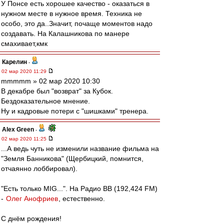
У Понсе есть хорошее качество - оказаться в
нужном месте в нужное время. Техника не
особо, это да..Значит, почаще моментов надо
создавать. На Калашникова по манере
смахивает,кмк
Карелин
-
02 мар 2020 11:29
mmmmm » 02 мар 2020 10:30
В декабре был "возврат" за Кубок.
Бездоказательное мнение.
Ну и кадровые потери с "шишками" тренера.
Alex Green
-
02 мар 2020 11:25
...А ведь чуть не изменили название фильма на
"Земля Банникова" (Щербицкий, помнится,
отчаянно лоббировал).
"Есть только MIG...". На Радио ВВ (192,424 FM)
-
Олег Анофриев
, естественно.
С днём рождения!