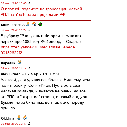
02 мар 2020 15:05
О платной подписке на трансляции матчей
РПЛ на YouTube за пределами РФ
.
Mike Lebedev
-
02 мар 2020 14:24
В рубрику "Этот день в Истории" немножко
лирики про 1993 год, Фейеноорд - Спартак
https://zen.yandex.ru/media/mike_lebede ...
00132622f2
Карелин
-
02 мар 2020 14:14
Alex Green » 02 мар 2020 13:31
Алексей, да я удивляюсь больше Нижнему, чем
политпроекту "Сочи"/Фишт. Пусть есть своя
местная команда, и вывеска не очень, но всё
же РПЛ, и "открытие" сезона, и новый стадион..
Думаю, из-за билетных цен так мало народу
пришло.
Olddima
-
02 мар 2020 13:47