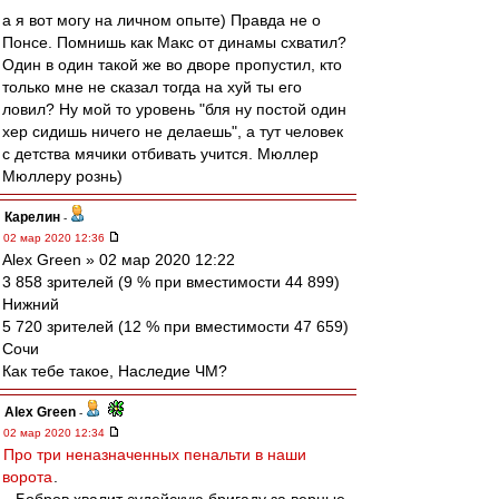
а я вот могу на личном опыте) Правда не о
Понсе. Помнишь как Макс от динамы схватил?
Один в один такой же во дворе пропустил, кто
только мне не сказал тогда на хуй ты его
ловил? Ну мой то уровень "бля ну постой один
хер сидишь ничего не делаешь", а тут человек
с детства мячики отбивать учится. Мюллер
Мюллеру рознь)
Карелин
-
02 мар 2020 12:36
Alex Green » 02 мар 2020 12:22
3 858 зрителей (9 % при вместимости 44 899)
Нижний
5 720 зрителей (12 % при вместимости 47 659)
Сочи
Как тебе такое, Наследие ЧМ?
Alex Green
-
02 мар 2020 12:34
Про три неназначенных пенальти в наши
ворота
.