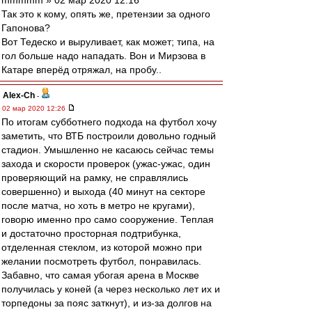
mmmmm » 02 мар 2020 12:16
Так это к кому, опять же, претензии за одного
Гапонова?
Вот Тедеско и выруливает, как может; типа, на
гол больше надо нападать. Вон и Мирзова в
Катаре вперёд отряжал, на пробу..
Alex-Ch
-
02 мар 2020 12:26
По итогам субботнего подхода на футбол хочу
заметить, что ВТБ построили довольно годный
стадион. Умышленно не касаюсь сейчас темы
захода и скорости проверок (ужас-ужас, один
проверяющий на рамку, не справлялись
совершенно) и выхода (40 минут на секторе
после матча, но хоть в метро не кругами),
говорю именно про само сооружение. Теплая
и достаточно просторная подтрибунка,
отделенная стеклом, из которой можно при
желании посмотреть футбол, понравилась.
Забавно, что самая убогая арена в Москве
получилась у коней (а через несколько лет их и
торпедоны за пояс заткнут), и из-за долгов на