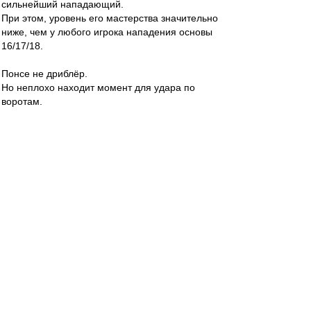
сильнейший нападающий.
При этом, уровень его мастерства значительно
ниже, чем у любого игрока нападения основы
16/17/18.
Понсе не дриблёр.
Но неплохо находит момент для удара по
воротам.
Valentinovich
-
02 мар 2020 10:35
С конями то как раз все просто.
Надо просто бить в левый от Акифеева угол.
Alex Green
-
02 мар 2020 10:35
За Рыкова ("довёл до конца силовой приём") в
конце первого тайма и за игру головой в
зародыше второй голевой комбинации Понсе
огромная благодарность. Ещё бы забил хотя
бы один из двух, эх... В ворота ЦСКА пусть
тогда.