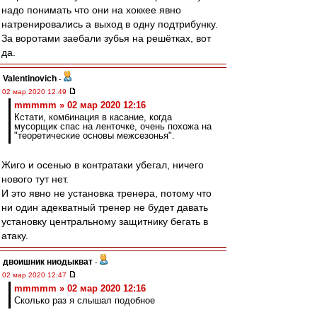
надо понимать что они на хоккее явно
натренировались а выход в одну подтрибунку.
За воротами заебали зубья на решётках, вот
да.
Valentinovich
-
02 мар 2020 12:49
mmmmm » 02 мар 2020 12:16
Кстати, комбинация в касание, когда
мусорщик спас на ленточке, очень похожа на
"теоретические основы межсезонья".
Жиго и осенью в контратаки убегал, ничего
нового тут нет.
И это явно не установка тренера, потому что
ни один адекватный тренер не будет давать
установку центральному защитнику бегать в
атаку.
двоишник ниодыкват
-
02 мар 2020 12:47
mmmmm » 02 мар 2020 12:16
Сколько раз я слышал подобное