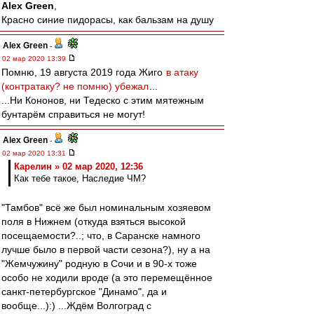
Alex Green
,
Красно синие пидорасы, как бальзам на душу
Alex Green
-
02 мар 2020 13:39
Помню, 19 августа 2019 года Жиго
в атаку
(контратаку? не помню) убежал
...
...Ни Кононов, ни Тедеско с этим мятежным
бунтарём справиться не могут!
Alex Green
-
02 мар 2020 13:31
Карелин » 02 мар 2020, 12:36
Как тебе такое, Наследие ЧМ?
"Тамбов" всё же был номинальным хозяевом
поля в Нижнем (откуда взяться высокой
посещаемости?..; что, в Саранске намного
лучше было в первой части сезона?), ну а на
"Жемчужину" родную в Сочи и в 90-х тоже
особо не ходили вроде (а это перемещённое
санкт-петербургское "Динамо", да и
вообще...):) ...Ждём Волгоград с