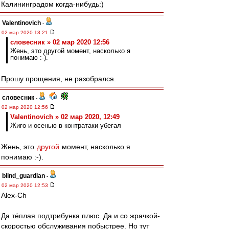
Калининградом когда-нибудь:)
Valentinovich
-
02 мар 2020 13:21
словесник » 02 мар 2020 12:56
Жень, это другой момент, насколько я
понимаю :-).
Прошу прощения, не разобрался.
словесник
-
02 мар 2020 12:56
Valentinovich » 02 мар 2020, 12:49
Жиго и осенью в контратаки убегал
Жень, это
другой
момент, насколько я
понимаю :-).
blind_guardian
-
02 мар 2020 12:53
Alex-Ch
Да тёплая подтрибунка плюс. Да и со жрачкой-
скоростью обслуживания побыстрее. Но тут