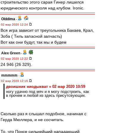
строительство этого сарая Гинер лишился
юридического контроля над клубом. Ironic.
Olddima
-
02 мар 2020 12:24
Вся игра зависит от треугольника Бакаев, Крал,
Зоба ( Тиль запасной запчасть)
Вот как они будут, так мы и будем
Alex Green
-
02 мар 2020 12:22
24 946 (26 329).
mmmmm
-
02 мар 2020 12:16
двоишник ниодыкват » 02 мар 2020 10:59
ногу удачно под мяч и я могу подстроить, как
в прочем и любой из здесь присутсвующих.
Сколько раз я слышал подобное, начиная с
Герда Мюллера, и не сосчитать.
То, что Понсе сильнейший нападающий