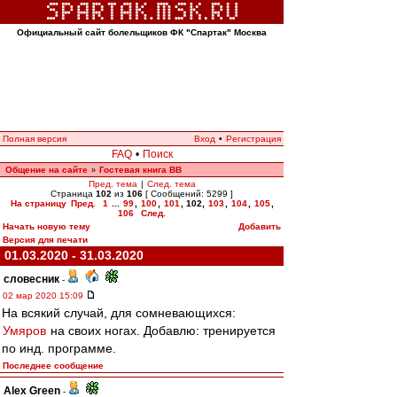
Официальный сайт болельщиков ФК "Спартак" Москва
Полная версия
Вход
•
Регистрация
FAQ
•
Поиск
Общение на сайте
Гостевая книга ВВ
»
Пред. тема
|
След. тема
Страница
102
из
106
[ Сообщений: 5299 ]
На страницу
Пред.
1
...
99
,
100
,
101
,
102
,
103
,
104
,
105
,
106
След.
Начать новую тему
Добавить
Версия для печати
01.03.2020 - 31.03.2020
словесник
-
02 мар 2020 15:09
На всякий случай, для сомневающихся:
Умяров
на своих ногах. Добавлю: тренируется
по инд. программе.
Последнее сообщение
Alex Green
-