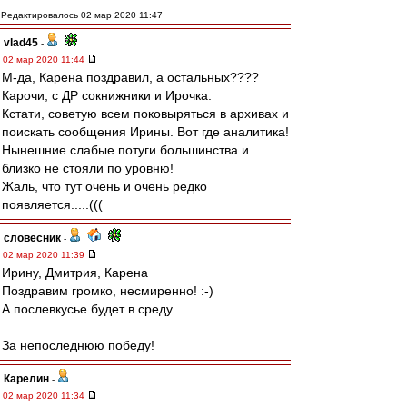
Редактировалось 02 мар 2020 11:47
vlad45
-
02 мар 2020 11:44
М-да, Карена поздравил, а остальных????
Карочи, с ДР сокнижники и Ирочка.
Кстати, советую всем поковыряться в архивах и
поискать сообщения Ирины. Вот где аналитика!
Нынешние слабые потуги большинства и
близко не стояли по уровню!
Жаль, что тут очень и очень редко
появляется.....(((
словесник
-
02 мар 2020 11:39
Ирину, Дмитрия, Карена
Поздравим громко, несмиренно! :-)
А послевкусье будет в среду.
За непоследнюю победу!
Карелин
-
02 мар 2020 11:34