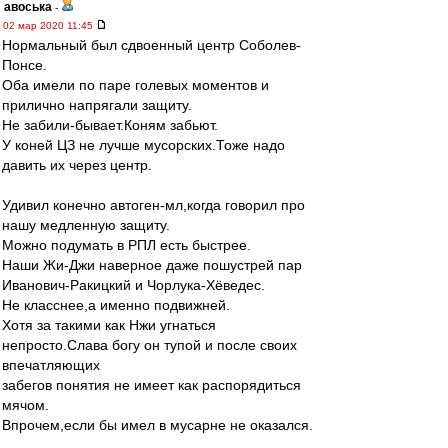
авоська
-
02 мар 2020 11:45
Нормальный был сдвоенный центр Соболев-
Понсе.
Оба имели по паре голевых моментов и
прилично напрягали защиту.
Не забили-бывает.Коням забьют.
У коней ЦЗ не лучше мусорских.Тоже надо
давить их через центр.
Удивил конечно автоген-мл,когда говорил про
нашу медленную защиту.
Можно подумать в РПЛ есть быстрее.
Наши Жи-Джи наверное даже пошустрей пар
Иванович-Ракицкий и Чорлука-Хёведес.
Не класснее,а именно подвижней.
Хотя за такими как Нжи угнаться
непросто.Слава богу он тупой и после своих
впечатляющих
забегов понятия не имеет как распорядиться
мячом.
Впрочем,если бы имел в мусарне не оказался.