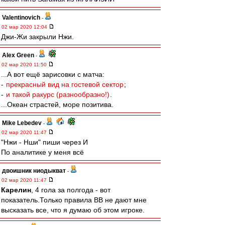
Valentinovich
-
02 мар 2020 12:04
Джи-Жи закрыли Нжи.
Alex Green
-
02 мар 2020 11:50
...А вот ещё зарисовки с матча:
-
прекрасный вид на гостевой сектор
;
-
и такой ракурс (разнообразно!)
.
...Океан страстей, море позитива.
Mike Lebedev
-
02 мар 2020 11:47
"Нжи - Нши" пиши через И
По аналитике у меня всё
двоишник ниодыкват
-
02 мар 2020 11:47
Карелин
, 4 гола за полгода - вот
показатель.Только правила ВВ не дают мне
высказать все, что я думаю об этом игроке.