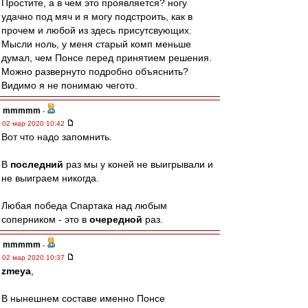
Простите, а в чем это проявляется? ногу
удачно под мяч и я могу подстроить, как в
прочем и любой из здесь присутсвующих.
Мысли ноль, у меня старый комп меньше
думал, чем Понсе перед принятием решения.
Можно развернуто подробно объяснить?
Видимо я не понимаю чегото.
mmmmm
-
02 мар 2020 10:42
Вот что надо запомнить.
В
последний
раз мы у коней не выигрывали и
не выиграем никогда.
Любая победа Спартака над любым
соперником - это в
очередной
раз.
mmmmm
-
02 мар 2020 10:37
zmeya
,
В нынешнем составе именно Понсе