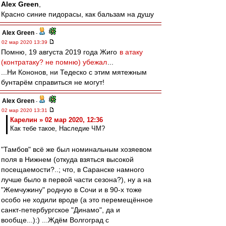
Alex Green
,
Красно синие пидорасы, как бальзам на душу
Alex Green
-
02 мар 2020 13:39
Помню, 19 августа 2019 года Жиго
в атаку
(контратаку? не помню) убежал
...
...Ни Кононов, ни Тедеско с этим мятежным
бунтарём справиться не могут!
Alex Green
-
02 мар 2020 13:31
Карелин » 02 мар 2020, 12:36
Как тебе такое, Наследие ЧМ?
"Тамбов" всё же был номинальным хозяевом
поля в Нижнем (откуда взяться высокой
посещаемости?..; что, в Саранске намного
лучше было в первой части сезона?), ну а на
"Жемчужину" родную в Сочи и в 90-х тоже
особо не ходили вроде (а это перемещённое
санкт-петербургское "Динамо", да и
вообще...):) ...Ждём Волгоград с