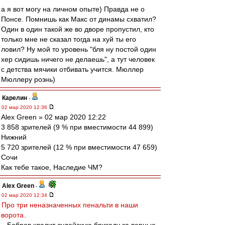
а я вот могу на личном опыте) Правда не о
Понсе. Помнишь как Макс от динамы схватил?
Один в один такой же во дворе пропустил, кто
только мне не сказал тогда на хуй ты его
ловил? Ну мой то уровень "бля ну постой один
хер сидишь ничего не делаешь", а тут человек
с детства мячики отбивать учится. Мюллер
Мюллеру рознь)
Карелин
-
02 мар 2020 12:36
Alex Green » 02 мар 2020 12:22
3 858 зрителей (9 % при вместимости 44 899)
Нижний
5 720 зрителей (12 % при вместимости 47 659)
Сочи
Как тебе такое, Наследие ЧМ?
Alex Green
-
02 мар 2020 12:34
Про три неназначенных пенальти в наши
ворота
.