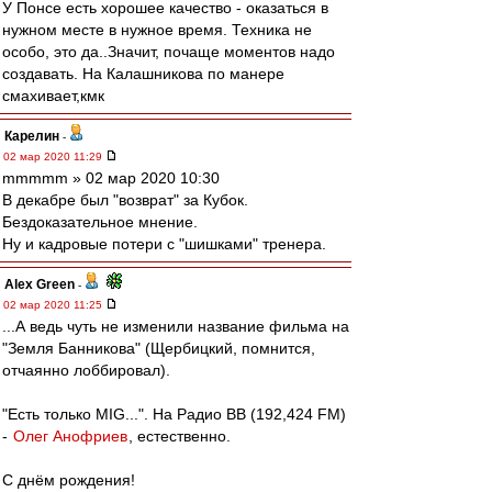
У Понсе есть хорошее качество - оказаться в
нужном месте в нужное время. Техника не
особо, это да..Значит, почаще моментов надо
создавать. На Калашникова по манере
смахивает,кмк
Карелин
-
02 мар 2020 11:29
mmmmm » 02 мар 2020 10:30
В декабре был "возврат" за Кубок.
Бездоказательное мнение.
Ну и кадровые потери с "шишками" тренера.
Alex Green
-
02 мар 2020 11:25
...А ведь чуть не изменили название фильма на
"Земля Банникова" (Щербицкий, помнится,
отчаянно лоббировал).
"Есть только MIG...". На Радио ВВ (192,424 FM)
-
Олег Анофриев
, естественно.
С днём рождения!