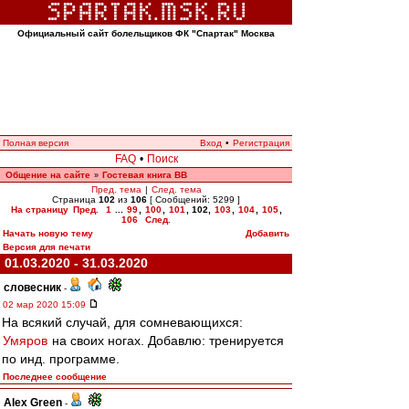
Официальный сайт болельщиков ФК "Спартак" Москва
Полная версия
Вход
•
Регистрация
FAQ
•
Поиск
Общение на сайте
Гостевая книга ВВ
»
Пред. тема
|
След. тема
Страница
102
из
106
[ Сообщений: 5299 ]
На страницу
Пред.
1
...
99
,
100
,
101
,
102
,
103
,
104
,
105
,
106
След.
Начать новую тему
Добавить
Версия для печати
01.03.2020 - 31.03.2020
словесник
-
02 мар 2020 15:09
На всякий случай, для сомневающихся:
Умяров
на своих ногах. Добавлю: тренируется
по инд. программе.
Последнее сообщение
Alex Green
-