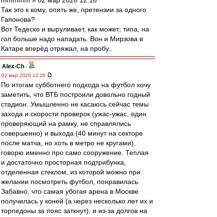
mmmmm » 02 мар 2020 12:16
Так это к кому, опять же, претензии за одного
Гапонова?
Вот Тедеско и выруливает, как может; типа, на
гол больше надо нападать. Вон и Мирзова в
Катаре вперёд отряжал, на пробу..
Alex-Ch
-
02 мар 2020 12:26
По итогам субботнего подхода на футбол хочу
заметить, что ВТБ построили довольно годный
стадион. Умышленно не касаюсь сейчас темы
захода и скорости проверок (ужас-ужас, один
проверяющий на рамку, не справлялись
совершенно) и выхода (40 минут на секторе
после матча, но хоть в метро не кругами),
говорю именно про само сооружение. Теплая
и достаточно просторная подтрибунка,
отделенная стеклом, из которой можно при
желании посмотреть футбол, понравилась.
Забавно, что самая убогая арена в Москве
получилась у коней (а через несколько лет их и
торпедоны за пояс заткнут), и из-за долгов на