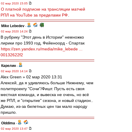
02 мар 2020 15:05
О платной подписке на трансляции матчей
РПЛ на YouTube за пределами РФ
.
Mike Lebedev
-
02 мар 2020 14:24
В рубрику "Этот день в Истории" немножко
лирики про 1993 год, Фейеноорд - Спартак
https://zen.yandex.ru/media/mike_lebede ...
00132622f2
Карелин
-
02 мар 2020 14:14
Alex Green » 02 мар 2020 13:31
Алексей, да я удивляюсь больше Нижнему, чем
политпроекту "Сочи"/Фишт. Пусть есть своя
местная команда, и вывеска не очень, но всё
же РПЛ, и "открытие" сезона, и новый стадион..
Думаю, из-за билетных цен так мало народу
пришло.
Olddima
-
02 мар 2020 13:47