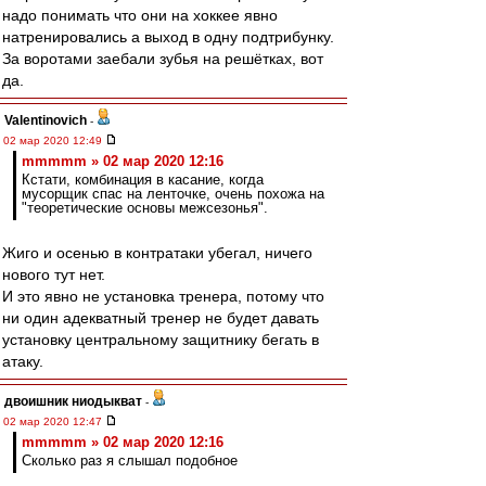
надо понимать что они на хоккее явно
натренировались а выход в одну подтрибунку.
За воротами заебали зубья на решётках, вот
да.
Valentinovich
-
02 мар 2020 12:49
mmmmm » 02 мар 2020 12:16
Кстати, комбинация в касание, когда
мусорщик спас на ленточке, очень похожа на
"теоретические основы межсезонья".
Жиго и осенью в контратаки убегал, ничего
нового тут нет.
И это явно не установка тренера, потому что
ни один адекватный тренер не будет давать
установку центральному защитнику бегать в
атаку.
двоишник ниодыкват
-
02 мар 2020 12:47
mmmmm » 02 мар 2020 12:16
Сколько раз я слышал подобное