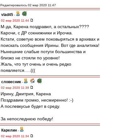
Редактировалось 02 мар 2020 11:47
vlad45
-
02 мар 2020 11:44
М-да, Карена поздравил, а остальных????
Карочи, с ДР сокнижники и Ирочка.
Кстати, советую всем поковыряться в архивах и
поискать сообщения Ирины. Вот где аналитика!
Нынешние слабые потуги большинства и
близко не стояли по уровню!
Жаль, что тут очень и очень редко
появляется.....(((
словесник
-
02 мар 2020 11:39
Ирину, Дмитрия, Карена
Поздравим громко, несмиренно! :-)
А послевкусье будет в среду.
За непоследнюю победу!
Карелин
-
02 мар 2020 11:34