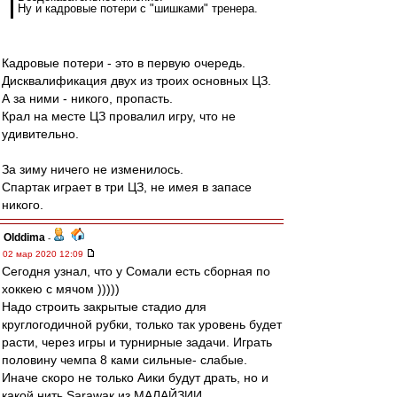
Ну и кадровые потери с "шишками" тренера.
Кадровые потери - это в первую очередь.
Дисквалификация двух из троих основных ЦЗ.
А за ними - никого, пропасть.
Крал на месте ЦЗ провалил игру, что не
удивительно.
За зиму ничего не изменилось.
Спартак играет в три ЦЗ, не имея в запасе
никого.
Olddima
-
02 мар 2020 12:09
Сегодня узнал, что у Сомали есть сборная по
хоккею с мячом )))))
Надо строить закрытые стадио для
круглогодичной рубки, только так уровень будет
расти, через игры и турнирные задачи. Играть
половину чемпа 8 ками сильные- слабые.
Иначе скоро не только Аики будут драть, но и
какой нить Sarawaк из МАЛАЙЗИИ