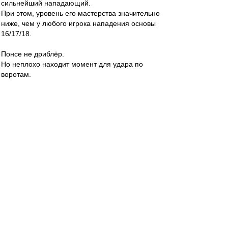
сильнейший нападающий.
При этом, уровень его мастерства значительно
ниже, чем у любого игрока нападения основы
16/17/18.
Понсе не дриблёр.
Но неплохо находит момент для удара по
воротам.
Valentinovich
-
02 мар 2020 10:35
С конями то как раз все просто.
Надо просто бить в левый от Акифеева угол.
Alex Green
-
02 мар 2020 10:35
За Рыкова ("довёл до конца силовой приём") в
конце первого тайма и за игру головой в
зародыше второй голевой комбинации Понсе
огромная благодарность. Ещё бы забил хотя
бы один из двух, эх... В ворота ЦСКА пусть
тогда.