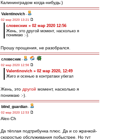
Калининградом когда-нибудь:)
Valentinovich
-
02 мар 2020 13:21
словесник » 02 мар 2020 12:56
Жень, это другой момент, насколько я
понимаю :-).
Прошу прощения, не разобрался.
словесник
-
02 мар 2020 12:56
Valentinovich » 02 мар 2020, 12:49
Жиго и осенью в контратаки убегал
Жень, это
другой
момент, насколько я
понимаю :-).
blind_guardian
-
02 мар 2020 12:53
Alex-Ch
Да тёплая подтрибунка плюс. Да и со жрачкой-
скоростью обслуживания побыстрее. Но тут