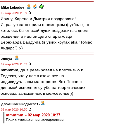
Mike Lebedev
-
02 мар 2020 11:09
Ирину, Карена и Дмитрия поздравляю!
И, раз уж заговорили о немецком футболе, то
хотелось бы от всей души поздравить с днем
рождения и настоящего спартаковца
Бернхарда Вайдунга (в узких кругах aka "Томас
Андерс") :-)
zmeya
-
02 мар 2020 11:02
mmmmm
, да я реагировал на претензию к
Тедеско, что у нас в атаке все на
индивидуальном мастерстве. Вот Посне с
динамой исполнял сугубо на теоритических
основах, заложенных в межсезонье ))
двоишник ниодыкват
-
02 мар 2020 10:59
mmmmm » 02 мар 2020 10:37
Понсе сильнейший нападающий.