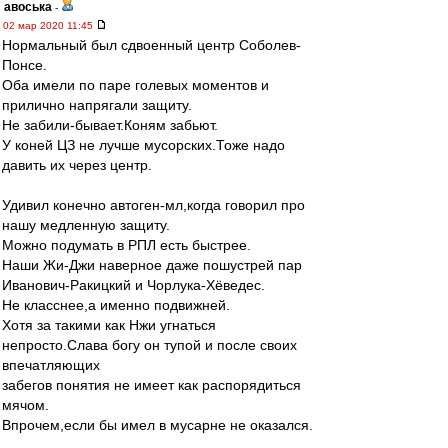
авоська
-
02 мар 2020 11:45
Нормальный был сдвоенный центр Соболев-
Понсе.
Оба имели по паре голевых моментов и
прилично напрягали защиту.
Не забили-бывает.Коням забьют.
У коней ЦЗ не лучше мусорских.Тоже надо
давить их через центр.
Удивил конечно автоген-мл,когда говорил про
нашу медленную защиту.
Можно подумать в РПЛ есть быстрее.
Наши Жи-Джи наверное даже пошустрей пар
Иванович-Ракицкий и Чорлука-Хёведес.
Не класснее,а именно подвижней.
Хотя за такими как Нжи угнаться
непросто.Слава богу он тупой и после своих
впечатляющих
забегов понятия не имеет как распорядиться
мячом.
Впрочем,если бы имел в мусарне не оказался.