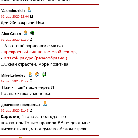
Valentinovich
-
02 мар 2020 12:04
Джи-Жи закрыли Нжи.
Alex Green
-
02 мар 2020 11:50
...А вот ещё зарисовки с матча:
-
прекрасный вид на гостевой сектор
;
-
и такой ракурс (разнообразно!)
.
...Океан страстей, море позитива.
Mike Lebedev
-
02 мар 2020 11:47
"Нжи - Нши" пиши через И
По аналитике у меня всё
двоишник ниодыкват
-
02 мар 2020 11:47
Карелин
, 4 гола за полгода - вот
показатель.Только правила ВВ не дают мне
высказать все, что я думаю об этом игроке.