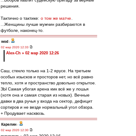
...Бобров хвалит судейскую бригаду за верные
решения.
Тактично о тактике:
о том же матче
.
...Женщины лучше мужчин разбираются в
футболе, наконец-то.
wod
-
02 мар 2020 12:33
Alex-Ch » 02 мар 2020 12:26
Саш, стекло только на 1-2 ярусе. На третьем
особых изысков и просторов нет, но всё равно
тепло, хотя и пространство довольно открытое.
ЗЫ Самая убогая арена кмк всё же у лошья
(хотя она и самая старая из новых). Вечные
давки в два ручья у входа на сектор, дефицит
сортиров и не везде нормальный угол обзора.
+ Продувает насквозь.
Карелин
-
02 мар 2020 12:30