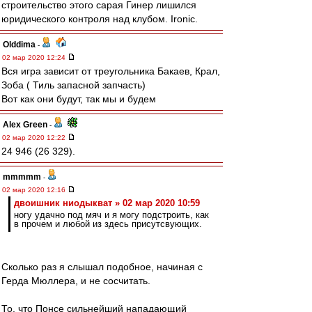
строительство этого сарая Гинер лишился
юридического контроля над клубом. Ironic.
Olddima
-
02 мар 2020 12:24
Вся игра зависит от треугольника Бакаев, Крал,
Зоба ( Тиль запасной запчасть)
Вот как они будут, так мы и будем
Alex Green
-
02 мар 2020 12:22
24 946 (26 329).
mmmmm
-
02 мар 2020 12:16
двоишник ниодыкват » 02 мар 2020 10:59
ногу удачно под мяч и я могу подстроить, как
в прочем и любой из здесь присутсвующих.
Сколько раз я слышал подобное, начиная с
Герда Мюллера, и не сосчитать.
То, что Понсе сильнейший нападающий