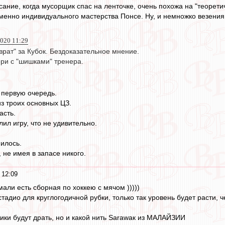
сание, когда мусорщик спас на ленточке, очень похожа на "теорет
именно индивидуального мастерства Понсе. Ну, и немножко везения
2020 11:29
врат" за Кубок. Бездоказательное мнение.
ери с "шишками" тренера.
в первую очередь.
з троих основных ЦЗ.
асть.
ил игру, что не удивительно.
нилось.
, не имея в запасе никого.
 12:09
мали есть сборная по хоккею с мячом )))))
тадио для круглогодичной рубки, только так уровень будет расти, 
Аики будут драть, но и какой нить Sarawaк из МАЛАЙЗИИ