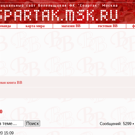
оманда
карта мира
магазин ВВ
гостевая ВВ
ф
вая книга ВВ
20
Сообщений: 5299 
0 15:09