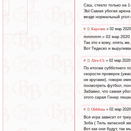
Саш, стекло только на 1
ЗЫ Самая убогая арена к
везде нормальный угол 
#
Карелин
» 02 мар 2020
mmmmm » 02 мар 2020 
Так это к кому, опять ж
Вот Тедеско и выруливае
#
Alex-Ch
» 02 мар 2020
По итогам субботнего п
скорости проверок (ужа
не кругами), говорю им
посмотреть футбол, пон
Забавно, что самая убог
этого сарая Гинер лишил
#
Olddima
» 02 мар 2020
Вся игра зависит от тре
Зоба ( Тиль запасной за
Вот как они будут, так м