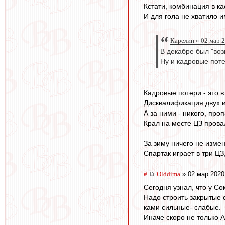
Кстати, комбинация в ка
И для гола не хватило 
Карелин » 02 мар 
В декабре был "воз
Ну и кадровые пот
Кадровые потери - это 
Дисквалификация двух и
А за ними - никого, проп
Крал на месте ЦЗ провал
За зиму ничего не изме
Спартак играет в три ЦЗ
#
Olddima
» 02 мар 2020
Сегодня узнал, что у Со
Надо строить закрытые с
ками сильные- слабые.
Иначе скоро не только 