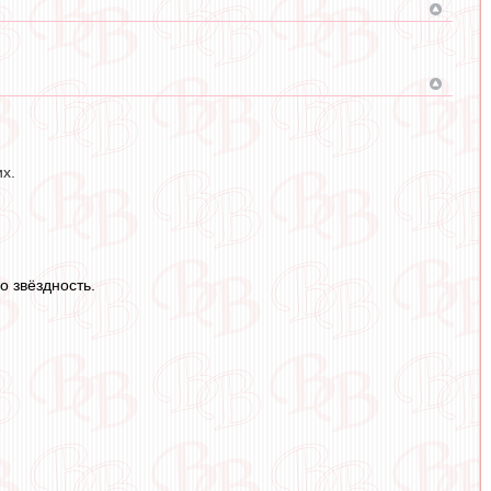
их.
о звёздность.