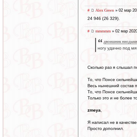
#
Alex Green
» 02 мар 20
24 946 (26 329).
#
mmmmm
» 02 мар 2020
двоишник ниодыква
ногу удачно под мя
Сколько раз я слышал п
То, что Понсе сильнейш
Весь нынешний состав п
То, что Понсе сильнейши
Только это и не более то
zmeya
,
Я написал не в качеств
Просто дополнил.