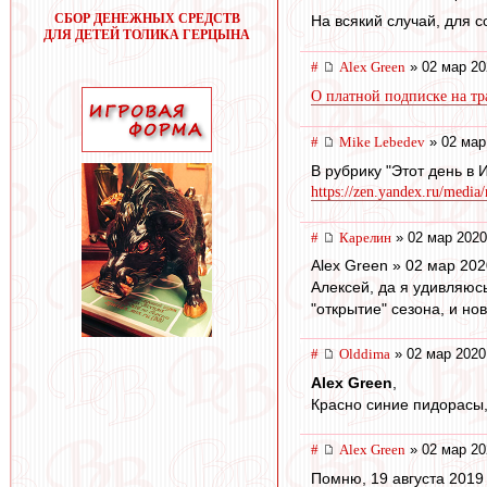
СБОР ДЕНЕЖНЫХ СРЕДСТВ
На всякий случай, для
ДЛЯ ДЕТЕЙ ТОЛИКА ГЕРЦЫНА
#
Alex Green
» 02 мар 20
О платной подписке на т
#
Mike Lebedev
» 02 мар
В рубрику "Этот день в
https://zen.yandex.ru/media
#
Карелин
» 02 мар 2020
Alex Green » 02 мар 202
Алексей, да я удивляюсь
"открытие" сезона, и но
#
Olddima
» 02 мар 2020
Alex Green
,
Красно синие пидорасы,
#
Alex Green
» 02 мар 20
Помню, 19 августа 2019