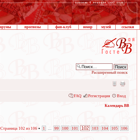
орумы
прогнозы
фан-клуб
юмор
музей
ссылки
Расширенный поиск
FAQ
Регистрация
Вход
Календарь ВВ
102
•
Страница
102
из
106
•
1
...
99
100
101
103
104
105
106