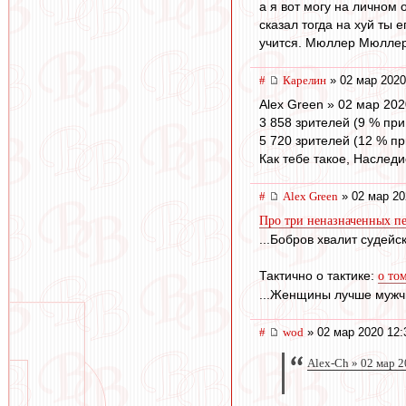
а я вот могу на личном 
сказал тогда на хуй ты 
учится. Мюллер Мюллер
#
Карелин
» 02 мар 2020
Alex Green » 02 мар 202
3 858 зрителей (9 % пр
5 720 зрителей (12 % п
Как тебе такое, Наслед
#
Alex Green
» 02 мар 20
Про три неназначенных пе
...Бобров хвалит судей
Тактично о тактике:
о то
...Женщины лучше мужчи
#
wod
» 02 мар 2020 12:
Alex-Ch » 02 мар 2