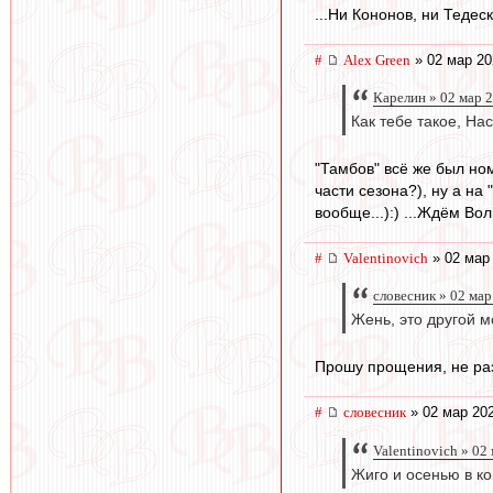
...Ни Кононов, ни Тедес
#
Alex Green
» 02 мар 20
Карелин » 02 мар 2
Как тебе такое, Н
"Тамбов" всё же был но
части сезона?), ну а на
вообще...):) ...Ждём Во
#
Valentinovich
» 02 мар 
словесник » 02 мар
Жень, это другой м
Прошу прощения, не ра
#
словесник
» 02 мар 202
Valentinovich » 02
Жиго и осенью в ко