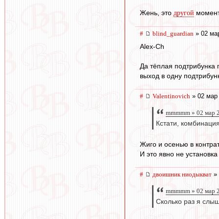
Жень, это
момент,
другой
#
blind_guardian
» 02 ма
Alex-Ch
Да тёплая подтрибунка 
выход в одну подтрибунк
#
Valentinovich
» 02 мар 
mmmmm » 02 мар 2
Кстати, комбинация
Жиго и осенью в контрат
И это явно не установка
#
двоишник ниодыкват
» 
mmmmm » 02 мар 2
Сколько раз я слы