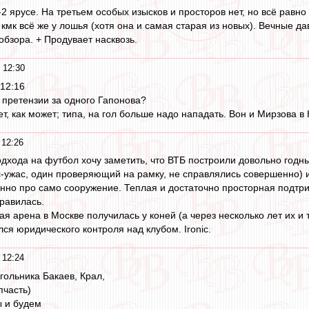
-2 ярусе. На третьем особых изысков и просторов нет, но всё равно
мк всё же у лошья (хотя она и самая старая из новых). Вечные дав
обзора. + Продувает насквозь.
 12:30
12:16
е, претензии за одного Гапонова?
т, как может; типа, на гол больше надо нападать. Вон и Мирзова в 
 12:26
одхода на футбол хочу заметить, что ВТБ построили довольно год
с-ужас, один проверяющий на рамку, не справлялись совершенно) и 
енно про само сооружение. Теплая и достаточно просторная подтр
равилась.
ая арена в Москве получилась у коней (а через несколько лет их и т
ся юридического контроля над клубом. Ironic.
 12:24
угольника Бакаев, Крал,
пчасть)
ы и будем