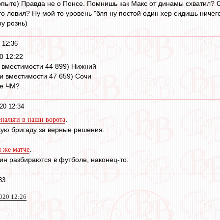
опыте) Правда не о Понсе. Помнишь как Макс от динамы схватил? О
его ловил? Ну мой то уровень "бля ну постой один хер сидишь ничего
у рознь)
 12:36
0 12:22
и вместимости 44 899) Нижний
ри вместимости 47 659) Сочи
ие ЧМ?
20 12:34
.
нальти в наши ворота
скую бригаду за верные решения.
.
м же матче
н разбираются в футболе, наконец-то.
33
020 12:26