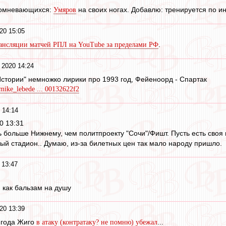
 сомневающихся:
на своих ногах. Добавлю: тренируется по и
Умяров
20 15:05
.
рансляции матчей РПЛ на YouTube за пределами РФ
 2020 14:24
 Истории" немножко лирики про 1993 год, Фейеноорд - Спартак
/mike_lebede ... 00132622f2
 14:14
0 13:31
 больше Нижнему, чем политпроекту "Сочи"/Фишт. Пусть есть своя 
вый стадион.. Думаю, из-за билетных цен так мало народу пришло.
 13:47
 как бальзам на душу
20 13:39
 года Жиго
...
в атаку (контратаку? не помню) убежал