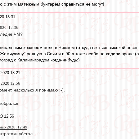
ко с этим мятежным бунтарём справиться не могут!
20 13:31
020, 12:36
аследие ЧМ?
минальным хозяевом поля в Нижнем (откуда взяться высокой посещ
 "Жемчужину" родную в Сочи и в 90-х тоже особо не ходили вроде (
лгоград с Калининградом когда-нибудь:)
2020 13:21
 2020 12:56
омент, насколько я понимаю :-).
зобрался.
0 12:56
 мар 2020, 12:49
нтратаки убегал