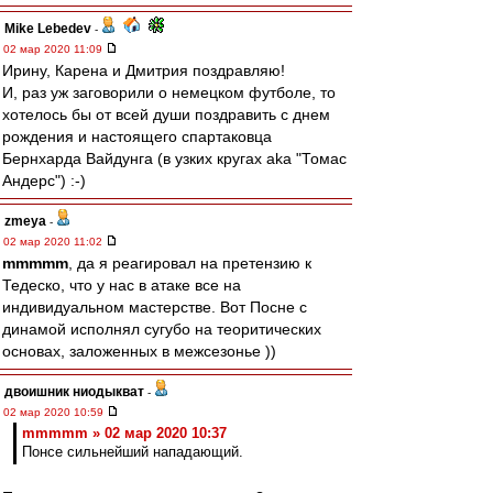
Mike Lebedev
-
02 мар 2020 11:09
Ирину, Карена и Дмитрия поздравляю!
И, раз уж заговорили о немецком футболе, то
хотелось бы от всей души поздравить с днем
рождения и настоящего спартаковца
Бернхарда Вайдунга (в узких кругах aka "Томас
Андерс") :-)
zmeya
-
02 мар 2020 11:02
mmmmm
, да я реагировал на претензию к
Тедеско, что у нас в атаке все на
индивидуальном мастерстве. Вот Посне с
динамой исполнял сугубо на теоритических
основах, заложенных в межсезонье ))
двоишник ниодыкват
-
02 мар 2020 10:59
mmmmm » 02 мар 2020 10:37
Понсе сильнейший нападающий.