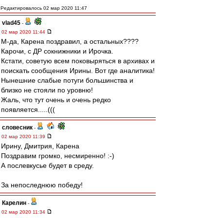
Редактировалось 02 мар 2020 11:47
vlad45
-
02 мар 2020 11:44
М-да, Карена поздравил, а остальных????
Карочи, с ДР сокнижники и Ирочка.
Кстати, советую всем поковыряться в архивах и
поискать сообщения Ирины. Вот где аналитика!
Нынешние слабые потуги большинства и
близко не стояли по уровню!
Жаль, что тут очень и очень редко
появляется.....(((
словесник
-
02 мар 2020 11:39
Ирину, Дмитрия, Карена
Поздравим громко, несмиренно! :-)
А послевкусье будет в среду.
За непоследнюю победу!
Карелин
-
02 мар 2020 11:34