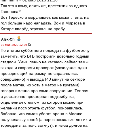
mmmmm » 02 мар 2020 12:16
Так это к кому, опять же, претензии за одного
Гапонова?
Вот Тедеско и выруливает, как может; типа, на
гол больше надо нападать. Вон и Мирзова в
Катаре вперёд отряжал, на пробу..
Alex-Ch
-
02 мар 2020 12:26
По итогам субботнего подхода на футбол хочу
заметить, что ВТБ построили довольно годный
стадион. Умышленно не касаюсь сейчас темы
захода и скорости проверок (ужас-ужас, один
проверяющий на рамку, не справлялись
совершенно) и выхода (40 минут на секторе
после матча, но хоть в метро не кругами),
говорю именно про само сооружение. Теплая
и достаточно просторная подтрибунка,
отделенная стеклом, из которой можно при
желании посмотреть футбол, понравилась.
Забавно, что самая убогая арена в Москве
получилась у коней (а через несколько лет их и
торпедоны за пояс заткнут), и из-за долгов на