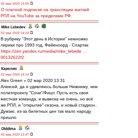
02 мар 2020 15:05
О платной подписке на трансляции матчей
РПЛ на YouTube за пределами РФ
.
Mike Lebedev
-
02 мар 2020 14:24
В рубрику "Этот день в Истории" немножко
лирики про 1993 год, Фейеноорд - Спартак
https://zen.yandex.ru/media/mike_lebede ...
00132622f2
Карелин
-
02 мар 2020 14:14
Alex Green » 02 мар 2020 13:31
Алексей, да я удивляюсь больше Нижнему, чем
политпроекту "Сочи"/Фишт. Пусть есть своя
местная команда, и вывеска не очень, но всё
же РПЛ, и "открытие" сезона, и новый стадион..
Думаю, из-за билетных цен так мало народу
пришло.
Olddima
-
02 мар 2020 13:47