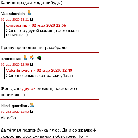
Калининградом когда-нибудь:)
Valentinovich
-
02 мар 2020 13:21
словесник » 02 мар 2020 12:56
Жень, это другой момент, насколько я
понимаю :-).
Прошу прощения, не разобрался.
словесник
-
02 мар 2020 12:56
Valentinovich » 02 мар 2020, 12:49
Жиго и осенью в контратаки убегал
Жень, это
другой
момент, насколько я
понимаю :-).
blind_guardian
-
02 мар 2020 12:53
Alex-Ch
Да тёплая подтрибунка плюс. Да и со жрачкой-
скоростью обслуживания побыстрее. Но тут