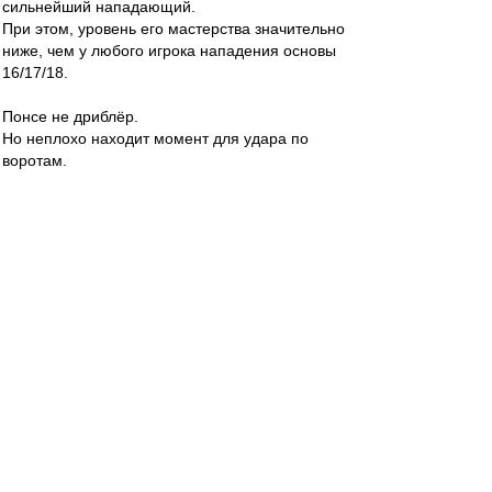
сильнейший нападающий.
При этом, уровень его мастерства значительно
ниже, чем у любого игрока нападения основы
16/17/18.
Понсе не дриблёр.
Но неплохо находит момент для удара по
воротам.
Valentinovich
-
02 мар 2020 10:35
С конями то как раз все просто.
Надо просто бить в левый от Акифеева угол.
Alex Green
-
02 мар 2020 10:35
За Рыкова ("довёл до конца силовой приём") в
конце первого тайма и за игру головой в
зародыше второй голевой комбинации Понсе
огромная благодарность. Ещё бы забил хотя
бы один из двух, эх... В ворота ЦСКА пусть
тогда.