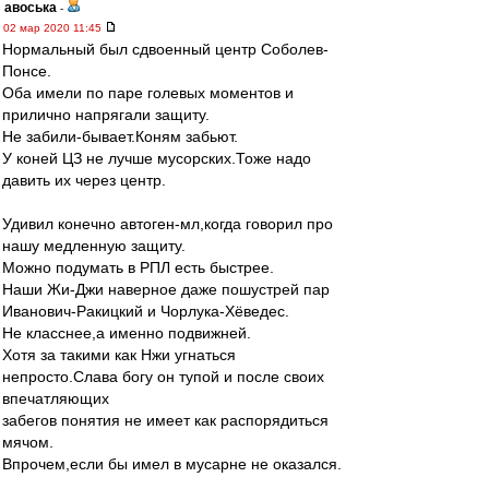
авоська
-
02 мар 2020 11:45
Нормальный был сдвоенный центр Соболев-
Понсе.
Оба имели по паре голевых моментов и
прилично напрягали защиту.
Не забили-бывает.Коням забьют.
У коней ЦЗ не лучше мусорских.Тоже надо
давить их через центр.
Удивил конечно автоген-мл,когда говорил про
нашу медленную защиту.
Можно подумать в РПЛ есть быстрее.
Наши Жи-Джи наверное даже пошустрей пар
Иванович-Ракицкий и Чорлука-Хёведес.
Не класснее,а именно подвижней.
Хотя за такими как Нжи угнаться
непросто.Слава богу он тупой и после своих
впечатляющих
забегов понятия не имеет как распорядиться
мячом.
Впрочем,если бы имел в мусарне не оказался.