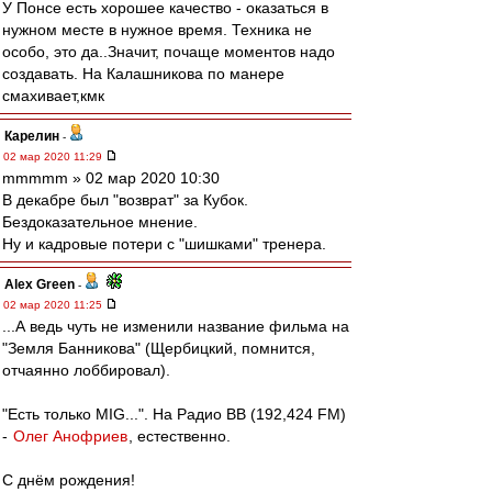
У Понсе есть хорошее качество - оказаться в
нужном месте в нужное время. Техника не
особо, это да..Значит, почаще моментов надо
создавать. На Калашникова по манере
смахивает,кмк
Карелин
-
02 мар 2020 11:29
mmmmm » 02 мар 2020 10:30
В декабре был "возврат" за Кубок.
Бездоказательное мнение.
Ну и кадровые потери с "шишками" тренера.
Alex Green
-
02 мар 2020 11:25
...А ведь чуть не изменили название фильма на
"Земля Банникова" (Щербицкий, помнится,
отчаянно лоббировал).
"Есть только MIG...". На Радио ВВ (192,424 FM)
-
Олег Анофриев
, естественно.
С днём рождения!