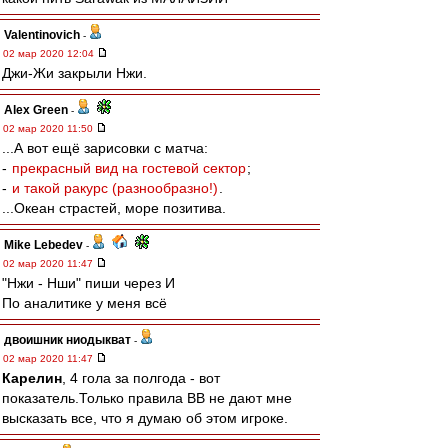
Valentinovich
-
02 мар 2020 12:04
Джи-Жи закрыли Нжи.
Alex Green
-
02 мар 2020 11:50
...А вот ещё зарисовки с матча:
-
прекрасный вид на гостевой сектор
;
-
и такой ракурс (разнообразно!)
.
...Океан страстей, море позитива.
Mike Lebedev
-
02 мар 2020 11:47
"Нжи - Нши" пиши через И
По аналитике у меня всё
двоишник ниодыкват
-
02 мар 2020 11:47
Карелин
, 4 гола за полгода - вот
показатель.Только правила ВВ не дают мне
высказать все, что я думаю об этом игроке.