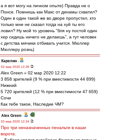
а я вот могу на личном опыте) Правда не о
Понсе. Помнишь как Макс от динамы схватил?
Один в один такой же во дворе пропустил, кто
только мне не сказал тогда на хуй ты его
ловил? Ну мой то уровень "бля ну постой один
хер сидишь ничего не делаешь", а тут человек
с детства мячики отбивать учится. Мюллер
Мюллеру рознь)
Карелин
-
02 мар 2020 12:36
Alex Green » 02 мар 2020 12:22
3 858 зрителей (9 % при вместимости 44 899)
Нижний
5 720 зрителей (12 % при вместимости 47 659)
Сочи
Как тебе такое, Наследие ЧМ?
Alex Green
-
02 мар 2020 12:34
Про три неназначенных пенальти в наши
ворота
.