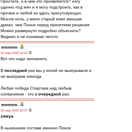
Простите, а в чем это проявляется? ногу
удачно под мяч и я могу подстроить, как в
прочем и любой из здесь присутсвующих.
Мысли ноль, у меня старый комп меньше
думал, чем Понсе перед принятием решения.
Можно развернуто подробно объяснить?
Видимо я не понимаю чегото.
mmmmm
-
02 мар 2020 10:42
Вот что надо запомнить.
В
последний
раз мы у коней не выигрывали и
не выиграем никогда.
Любая победа Спартака над любым
соперником - это в
очередной
раз.
mmmmm
-
02 мар 2020 10:37
zmeya
,
В нынешнем составе именно Понсе