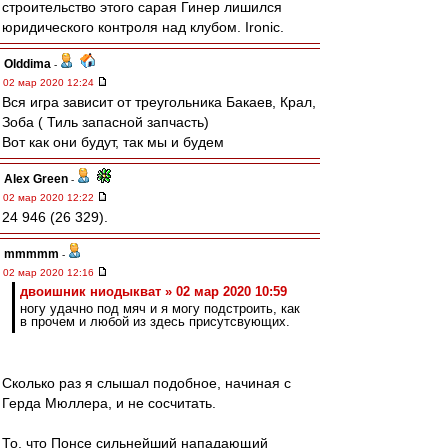
строительство этого сарая Гинер лишился
юридического контроля над клубом. Ironic.
Olddima
-
02 мар 2020 12:24
Вся игра зависит от треугольника Бакаев, Крал,
Зоба ( Тиль запасной запчасть)
Вот как они будут, так мы и будем
Alex Green
-
02 мар 2020 12:22
24 946 (26 329).
mmmmm
-
02 мар 2020 12:16
двоишник ниодыкват » 02 мар 2020 10:59
ногу удачно под мяч и я могу подстроить, как
в прочем и любой из здесь присутсвующих.
Сколько раз я слышал подобное, начиная с
Герда Мюллера, и не сосчитать.
То, что Понсе сильнейший нападающий