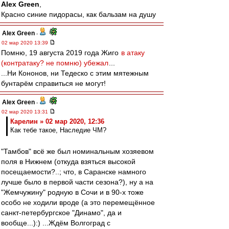
Alex Green
,
Красно синие пидорасы, как бальзам на душу
Alex Green
-
02 мар 2020 13:39
Помню, 19 августа 2019 года Жиго
в атаку
(контратаку? не помню) убежал
...
...Ни Кононов, ни Тедеско с этим мятежным
бунтарём справиться не могут!
Alex Green
-
02 мар 2020 13:31
Карелин » 02 мар 2020, 12:36
Как тебе такое, Наследие ЧМ?
"Тамбов" всё же был номинальным хозяевом
поля в Нижнем (откуда взяться высокой
посещаемости?..; что, в Саранске намного
лучше было в первой части сезона?), ну а на
"Жемчужину" родную в Сочи и в 90-х тоже
особо не ходили вроде (а это перемещённое
санкт-петербургское "Динамо", да и
вообще...):) ...Ждём Волгоград с