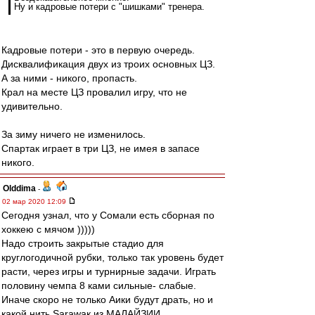
Ну и кадровые потери с "шишками" тренера.
Кадровые потери - это в первую очередь.
Дисквалификация двух из троих основных ЦЗ.
А за ними - никого, пропасть.
Крал на месте ЦЗ провалил игру, что не
удивительно.
За зиму ничего не изменилось.
Спартак играет в три ЦЗ, не имея в запасе
никого.
Olddima
-
02 мар 2020 12:09
Сегодня узнал, что у Сомали есть сборная по
хоккею с мячом )))))
Надо строить закрытые стадио для
круглогодичной рубки, только так уровень будет
расти, через игры и турнирные задачи. Играть
половину чемпа 8 ками сильные- слабые.
Иначе скоро не только Аики будут драть, но и
какой нить Sarawaк из МАЛАЙЗИИ