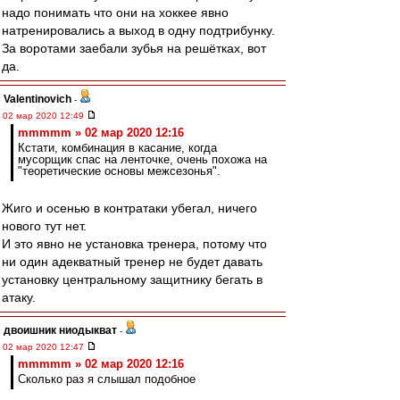
надо понимать что они на хоккее явно
натренировались а выход в одну подтрибунку.
За воротами заебали зубья на решётках, вот
да.
Valentinovich
-
02 мар 2020 12:49
mmmmm » 02 мар 2020 12:16
Кстати, комбинация в касание, когда
мусорщик спас на ленточке, очень похожа на
"теоретические основы межсезонья".
Жиго и осенью в контратаки убегал, ничего
нового тут нет.
И это явно не установка тренера, потому что
ни один адекватный тренер не будет давать
установку центральному защитнику бегать в
атаку.
двоишник ниодыкват
-
02 мар 2020 12:47
mmmmm » 02 мар 2020 12:16
Сколько раз я слышал подобное