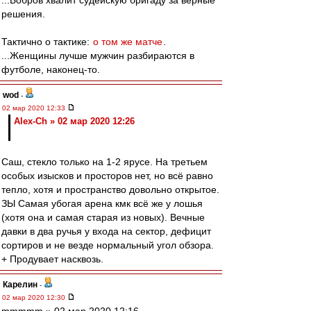
...Бобров хвалит судейскую бригаду за верные
решения.
Тактично о тактике:
о том же матче
.
...Женщины лучше мужчин разбираются в
футболе, наконец-то.
wod
-
02 мар 2020 12:33
Alex-Ch » 02 мар 2020 12:26
Саш, стекло только на 1-2 ярусе. На третьем
особых изысков и просторов нет, но всё равно
тепло, хотя и пространство довольно открытое.
ЗЫ Самая убогая арена кмк всё же у лошья
(хотя она и самая старая из новых). Вечные
давки в два ручья у входа на сектор, дефицит
сортиров и не везде нормальный угол обзора.
+ Продувает насквозь.
Карелин
-
02 мар 2020 12:30