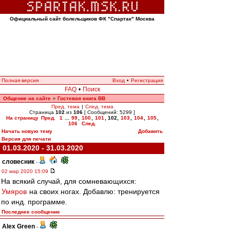
Официальный сайт болельщиков ФК "Спартак" Москва
Полная версия
Вход
•
Регистрация
FAQ
•
Поиск
Общение на сайте
Гостевая книга ВВ
»
Пред. тема
|
След. тема
Страница
102
из
106
[ Сообщений: 5299 ]
На страницу
Пред.
1
...
99
,
100
,
101
,
102
,
103
,
104
,
105
,
106
След.
Начать новую тему
Добавить
Версия для печати
01.03.2020 - 31.03.2020
словесник
-
02 мар 2020 15:09
На всякий случай, для сомневающихся:
Умяров
на своих ногах. Добавлю: тренируется
по инд. программе.
Последнее сообщение
Alex Green
-