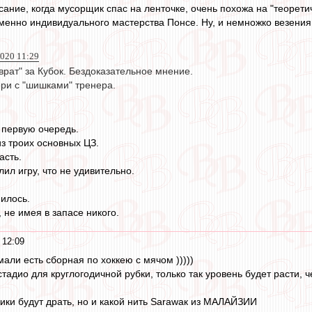
сание, когда мусорщик спас на ленточке, очень похожа на "теорет
именно индивидуального мастерства Понсе. Ну, и немножко везения
2020 11:29
врат" за Кубок. Бездоказательное мнение.
ери с "шишками" тренера.
в первую очередь.
з троих основных ЦЗ.
асть.
ил игру, что не удивительно.
нилось.
, не имея в запасе никого.
 12:09
мали есть сборная по хоккею с мячом )))))
тадио для круглогодичной рубки, только так уровень будет расти, 
Аики будут драть, но и какой нить Sarawaк из МАЛАЙЗИИ