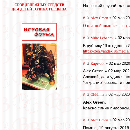
СБОР ДЕНЕЖНЫХ СРЕДСТВ
На всякий случай, для
ДЛЯ ДЕТЕЙ ТОЛИКА ГЕРЦЫНА
#
Alex Green
» 02 мар 20
О платной подписке на т
#
Mike Lebedev
» 02 мар
В рубрику "Этот день в
https://zen.yandex.ru/media
#
Карелин
» 02 мар 2020
Alex Green » 02 мар 202
Алексей, да я удивляюсь
"открытие" сезона, и но
#
Olddima
» 02 мар 2020
Alex Green
,
Красно синие пидорасы,
#
Alex Green
» 02 мар 20
Помню, 19 августа 2019