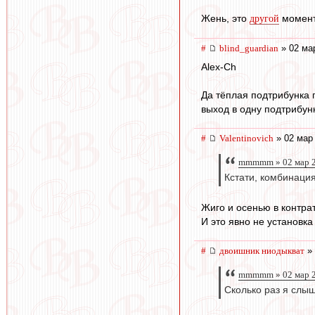
Жень, это
момент,
другой
#
blind_guardian
» 02 ма
Alex-Ch
Да тёплая подтрибунка 
выход в одну подтрибунк
#
Valentinovich
» 02 мар 
mmmmm » 02 мар 2
Кстати, комбинация
Жиго и осенью в контрат
И это явно не установка
#
двоишник ниодыкват
» 
mmmmm » 02 мар 2
Сколько раз я слы