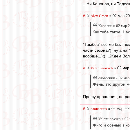
...Ни Кононов, ни Тедес
#
Alex Green
» 02 мар 20
Карелин » 02 мар 2
Как тебе такое, Н
"Тамбов" всё же был но
части сезона?), ну а на
вообще...):) ...Ждём Во
#
Valentinovich
» 02 мар 
словесник » 02 мар
Жень, это другой м
Прошу прощения, не ра
#
словесник
» 02 мар 202
Valentinovich » 02
Жиго и осенью в ко