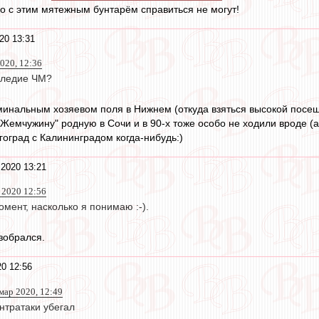
ко с этим мятежным бунтарём справиться не могут!
20 13:31
020, 12:36
аследие ЧМ?
минальным хозяевом поля в Нижнем (откуда взяться высокой посещ
 "Жемчужину" родную в Сочи и в 90-х тоже особо не ходили вроде (
лгоград с Калининградом когда-нибудь:)
2020 13:21
 2020 12:56
омент, насколько я понимаю :-).
зобрался.
0 12:56
 мар 2020, 12:49
нтратаки убегал