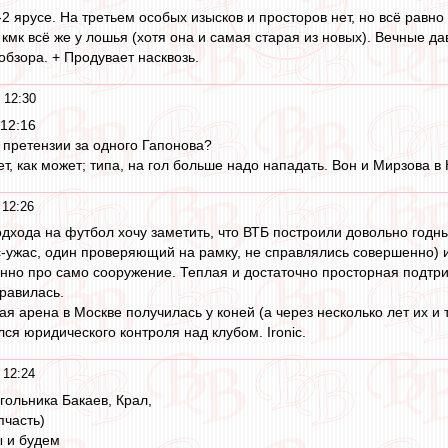
-2 ярусе. На третьем особых изысков и просторов нет, но всё равно
мк всё же у лошья (хотя она и самая старая из новых). Вечные дав
обзора. + Продувает насквозь.
 12:30
12:16
е, претензии за одного Гапонова?
т, как может; типа, на гол больше надо нападать. Вон и Мирзова в 
 12:26
одхода на футбол хочу заметить, что ВТБ построили довольно год
с-ужас, один проверяющий на рамку, не справлялись совершенно) и 
енно про само сооружение. Теплая и достаточно просторная подтр
равилась.
ая арена в Москве получилась у коней (а через несколько лет их и т
ся юридического контроля над клубом. Ironic.
 12:24
угольника Бакаев, Крал,
пчасть)
ы и будем