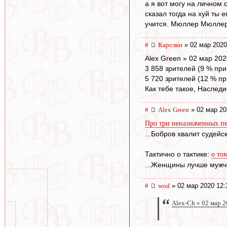
а я вот могу на личном 
сказал тогда на хуй ты 
учится. Мюллер Мюллер
#
Карелин
» 02 мар 2020
Alex Green » 02 мар 202
3 858 зрителей (9 % пр
5 720 зрителей (12 % п
Как тебе такое, Наслед
#
Alex Green
» 02 мар 20
Про три неназначенных пе
...Бобров хвалит судей
Тактично о тактике:
о то
...Женщины лучше мужчи
#
wod
» 02 мар 2020 12:
Alex-Ch » 02 мар 2