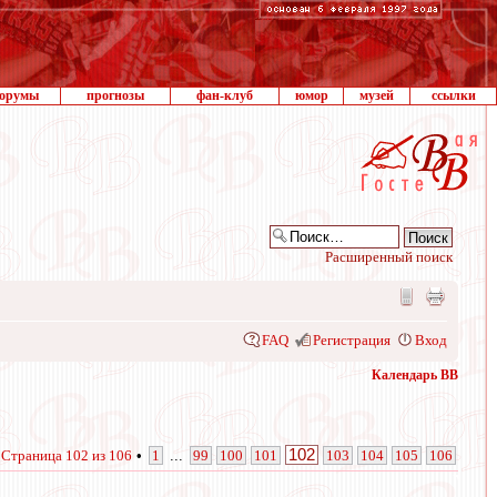
орумы
прогнозы
фан-клуб
юмор
музей
ссылки
Расширенный поиск
FAQ
Регистрация
Вход
Календарь ВВ
102
•
Страница
102
из
106
•
1
...
99
100
101
103
104
105
106