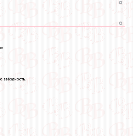
их.
о звёздность.