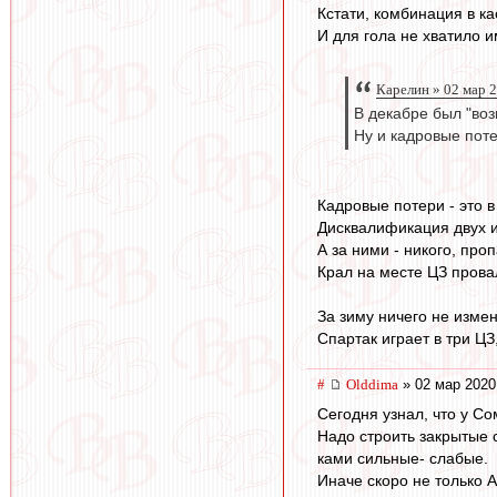
Кстати, комбинация в ка
И для гола не хватило 
Карелин » 02 мар 
В декабре был "воз
Ну и кадровые пот
Кадровые потери - это 
Дисквалификация двух и
А за ними - никого, проп
Крал на месте ЦЗ провал
За зиму ничего не изме
Спартак играет в три ЦЗ
#
Olddima
» 02 мар 2020
Сегодня узнал, что у Со
Надо строить закрытые с
ками сильные- слабые.
Иначе скоро не только 