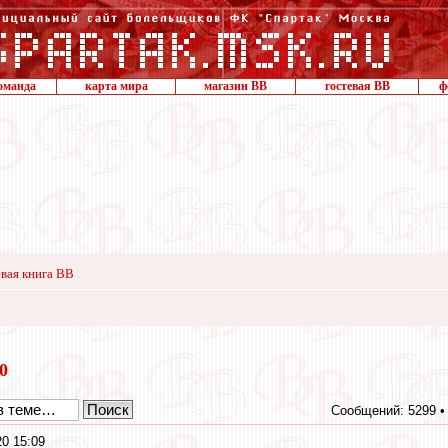
оманда
карта мира
магазин ВВ
гостевая ВВ
ф
вая книга ВВ
20
Сообщений: 5299 
0 15:09