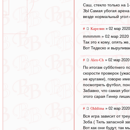
Саш, стекло только на 1
ЗЫ Самая убогая арена к
везде нормальный угол 
#
Карелин
» 02 мар 2020
mmmmm » 02 мар 2020 
Так это к кому, опять ж
Вот Тедеско и выруливае
#
Alex-Ch
» 02 мар 2020
По итогам субботнего п
скорости проверок (ужа
не кругами), говорю им
посмотреть футбол, пон
Забавно, что самая убог
этого сарая Гинер лишил
#
Olddima
» 02 мар 2020
Вся игра зависит от тре
Зоба ( Тиль запасной за
Вот как они будут, так м