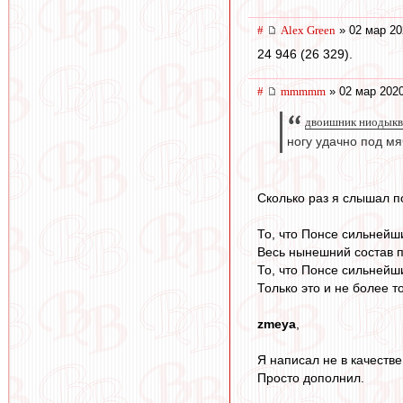
#
Alex Green
» 02 мар 20
24 946 (26 329).
#
mmmmm
» 02 мар 2020
двоишник ниодыква
ногу удачно под мя
Сколько раз я слышал п
То, что Понсе сильнейш
Весь нынешний состав п
То, что Понсе сильнейши
Только это и не более то
zmeya
,
Я написал не в качеств
Просто дополнил.