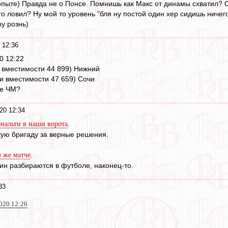
опыте) Правда не о Понсе. Помнишь как Макс от динамы схватил? О
его ловил? Ну мой то уровень "бля ну постой один хер сидишь ничего
у рознь)
 12:36
0 12:22
и вместимости 44 899) Нижний
ри вместимости 47 659) Сочи
ие ЧМ?
20 12:34
.
нальти в наши ворота
скую бригаду за верные решения.
.
м же матче
н разбираются в футболе, наконец-то.
33
020 12:26