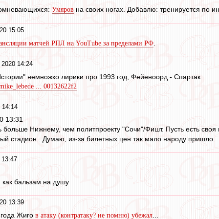
 сомневающихся:
на своих ногах. Добавлю: тренируется по и
Умяров
20 15:05
.
рансляции матчей РПЛ на YouTube за пределами РФ
 2020 14:24
 Истории" немножко лирики про 1993 год, Фейеноорд - Спартак
/mike_lebede ... 00132622f2
 14:14
0 13:31
 больше Нижнему, чем политпроекту "Сочи"/Фишт. Пусть есть своя 
вый стадион.. Думаю, из-за билетных цен так мало народу пришло.
 13:47
 как бальзам на душу
20 13:39
 года Жиго
...
в атаку (контратаку? не помню) убежал