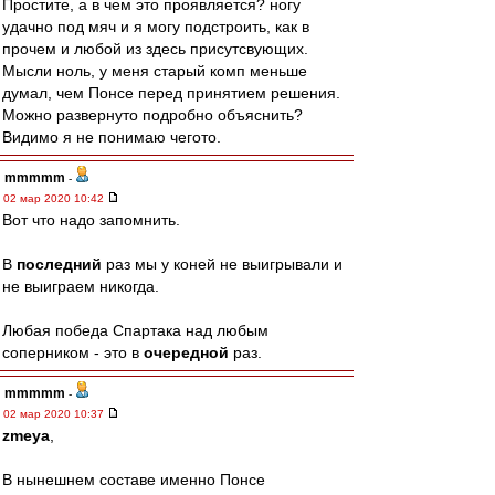
Простите, а в чем это проявляется? ногу
удачно под мяч и я могу подстроить, как в
прочем и любой из здесь присутсвующих.
Мысли ноль, у меня старый комп меньше
думал, чем Понсе перед принятием решения.
Можно развернуто подробно объяснить?
Видимо я не понимаю чегото.
mmmmm
-
02 мар 2020 10:42
Вот что надо запомнить.
В
последний
раз мы у коней не выигрывали и
не выиграем никогда.
Любая победа Спартака над любым
соперником - это в
очередной
раз.
mmmmm
-
02 мар 2020 10:37
zmeya
,
В нынешнем составе именно Понсе