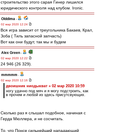
строительство этого сарая Гинер лишился
юридического контроля над клубом. Ironic.
Olddima
-
02 мар 2020 12:24
Вся игра зависит от треугольника Бакаев, Крал,
Зоба ( Тиль запасной запчасть)
Вот как они будут, так мы и будем
Alex Green
-
02 мар 2020 12:22
24 946 (26 329).
mmmmm
-
02 мар 2020 12:16
двоишник ниодыкват » 02 мар 2020 10:59
ногу удачно под мяч и я могу подстроить, как
в прочем и любой из здесь присутсвующих.
Сколько раз я слышал подобное, начиная с
Герда Мюллера, и не сосчитать.
То, что Понсе сильнейший нападающий