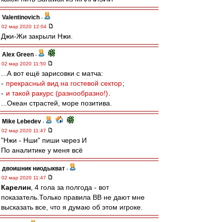
Valentinovich
-
02 мар 2020 12:04
Джи-Жи закрыли Нжи.
Alex Green
-
02 мар 2020 11:50
...А вот ещё зарисовки с матча:
-
прекрасный вид на гостевой сектор
;
-
и такой ракурс (разнообразно!)
.
...Океан страстей, море позитива.
Mike Lebedev
-
02 мар 2020 11:47
"Нжи - Нши" пиши через И
По аналитике у меня всё
двоишник ниодыкват
-
02 мар 2020 11:47
Карелин
, 4 гола за полгода - вот
показатель.Только правила ВВ не дают мне
высказать все, что я думаю об этом игроке.