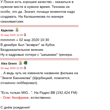
У Понсе есть хорошее качество - оказаться в
нужном месте в нужное время. Техника не
особо, это да..Значит, почаще моментов надо
создавать. На Калашникова по манере
смахивает,кмк
Карелин
-
02 мар 2020 11:29
mmmmm » 02 мар 2020 10:30
В декабре был "возврат" за Кубок.
Бездоказательное мнение.
Ну и кадровые потери с "шишками" тренера.
Alex Green
-
02 мар 2020 11:25
...А ведь чуть не изменили название фильма на
"Земля Банникова" (Щербицкий, помнится,
отчаянно лоббировал).
"Есть только MIG...". На Радио ВВ (192,424 FM)
-
Олег Анофриев
, естественно.
С днём рождения!