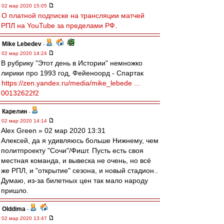
02 мар 2020 15:05
О платной подписке на трансляции матчей
РПЛ на YouTube за пределами РФ
.
Mike Lebedev
-
02 мар 2020 14:24
В рубрику "Этот день в Истории" немножко
лирики про 1993 год, Фейеноорд - Спартак
https://zen.yandex.ru/media/mike_lebede ...
00132622f2
Карелин
-
02 мар 2020 14:14
Alex Green » 02 мар 2020 13:31
Алексей, да я удивляюсь больше Нижнему, чем
политпроекту "Сочи"/Фишт. Пусть есть своя
местная команда, и вывеска не очень, но всё
же РПЛ, и "открытие" сезона, и новый стадион..
Думаю, из-за билетных цен так мало народу
пришло.
Olddima
-
02 мар 2020 13:47