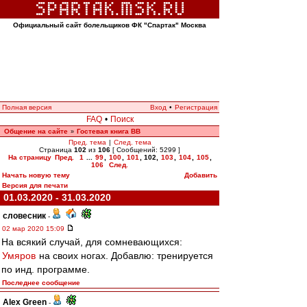
Официальный сайт болельщиков ФК "Спартак" Москва
Полная версия
Вход
•
Регистрация
FAQ
•
Поиск
Общение на сайте
Гостевая книга ВВ
»
Пред. тема
|
След. тема
Страница
102
из
106
[ Сообщений: 5299 ]
На страницу
Пред.
1
...
99
,
100
,
101
,
102
,
103
,
104
,
105
,
106
След.
Начать новую тему
Добавить
Версия для печати
01.03.2020 - 31.03.2020
словесник
-
02 мар 2020 15:09
На всякий случай, для сомневающихся:
Умяров
на своих ногах. Добавлю: тренируется
по инд. программе.
Последнее сообщение
Alex Green
-