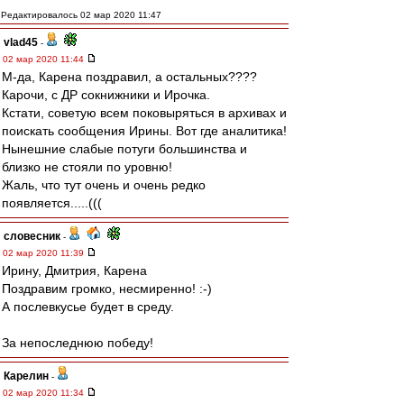
Редактировалось 02 мар 2020 11:47
vlad45
-
02 мар 2020 11:44
М-да, Карена поздравил, а остальных????
Карочи, с ДР сокнижники и Ирочка.
Кстати, советую всем поковыряться в архивах и
поискать сообщения Ирины. Вот где аналитика!
Нынешние слабые потуги большинства и
близко не стояли по уровню!
Жаль, что тут очень и очень редко
появляется.....(((
словесник
-
02 мар 2020 11:39
Ирину, Дмитрия, Карена
Поздравим громко, несмиренно! :-)
А послевкусье будет в среду.
За непоследнюю победу!
Карелин
-
02 мар 2020 11:34