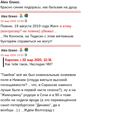
Alex Green
,
Красно синие пидорасы, как бальзам на душу
Alex Green
-
02 мар 2020 13:39
Помню, 19 августа 2019 года Жиго
в атаку
(контратаку? не помню) убежал
...
...Ни Кононов, ни Тедеско с этим мятежным
бунтарём справиться не могут!
Alex Green
-
02 мар 2020 13:31
Карелин » 02 мар 2020, 12:36
Как тебе такое, Наследие ЧМ?
"Тамбов" всё же был номинальным хозяевом
поля в Нижнем (откуда взяться высокой
посещаемости?..; что, в Саранске намного
лучше было в первой части сезона?), ну а на
"Жемчужину" родную в Сочи и в 90-х тоже
особо не ходили вроде (а это перемещённое
санкт-петербургское "Динамо", да и
вообще...):) ...Ждём Волгоград с