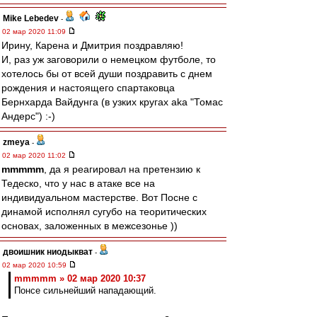
Mike Lebedev
-
02 мар 2020 11:09
Ирину, Карена и Дмитрия поздравляю!
И, раз уж заговорили о немецком футболе, то
хотелось бы от всей души поздравить с днем
рождения и настоящего спартаковца
Бернхарда Вайдунга (в узких кругах aka "Томас
Андерс") :-)
zmeya
-
02 мар 2020 11:02
mmmmm
, да я реагировал на претензию к
Тедеско, что у нас в атаке все на
индивидуальном мастерстве. Вот Посне с
динамой исполнял сугубо на теоритических
основах, заложенных в межсезонье ))
двоишник ниодыкват
-
02 мар 2020 10:59
mmmmm » 02 мар 2020 10:37
Понсе сильнейший нападающий.