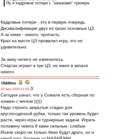
Ну и кадровые потери с "шишками" тренера.
Кадровые потери - это в первую очередь.
Дисквалификация двух из троих основных ЦЗ.
А за ними - никого, пропасть.
Крал на месте ЦЗ провалил игру, что не
удивительно.
За зиму ничего не изменилось.
Спартак играет в три ЦЗ, не имея в запасе
никого.
Olddima
-
02 мар 2020 12:09
Сегодня узнал, что у Сомали есть сборная по
хоккею с мячом )))))
Надо строить закрытые стадио для
круглогодичной рубки, только так уровень будет
расти, через игры и турнирные задачи. Играть
половину чемпа 8 ками сильные- слабые.
Иначе скоро не только Аики будут драть, но и
какой нить Sarawaк из МАЛАЙЗИИ