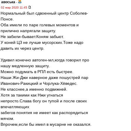
авоська
-
02 мар 2020 11:45
Нормальный был сдвоенный центр Соболев-
Понсе.
Оба имели по паре голевых моментов и
прилично напрягали защиту.
Не забили-бывает.Коням забьют.
У коней ЦЗ не лучше мусорских.Тоже надо
давить их через центр.
Удивил конечно автоген-мл,когда говорил про
нашу медленную защиту.
Можно подумать в РПЛ есть быстрее.
Наши Жи-Джи наверное даже пошустрей пар
Иванович-Ракицкий и Чорлука-Хёведес.
Не класснее,а именно подвижней.
Хотя за такими как Нжи угнаться
непросто.Слава богу он тупой и после своих
впечатляющих
забегов понятия не имеет как распорядиться
мячом.
Впрочем,если бы имел в мусарне не оказался.