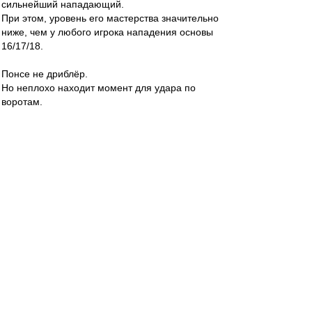
сильнейший нападающий.
При этом, уровень его мастерства значительно
ниже, чем у любого игрока нападения основы
16/17/18.
Понсе не дриблёр.
Но неплохо находит момент для удара по
воротам.
Valentinovich
-
02 мар 2020 10:35
С конями то как раз все просто.
Надо просто бить в левый от Акифеева угол.
Alex Green
-
02 мар 2020 10:35
За Рыкова ("довёл до конца силовой приём") в
конце первого тайма и за игру головой в
зародыше второй голевой комбинации Понсе
огромная благодарность. Ещё бы забил хотя
бы один из двух, эх... В ворота ЦСКА пусть
тогда.