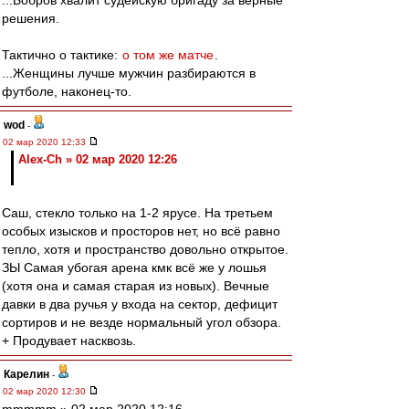
...Бобров хвалит судейскую бригаду за верные
решения.
Тактично о тактике:
о том же матче
.
...Женщины лучше мужчин разбираются в
футболе, наконец-то.
wod
-
02 мар 2020 12:33
Alex-Ch » 02 мар 2020 12:26
Саш, стекло только на 1-2 ярусе. На третьем
особых изысков и просторов нет, но всё равно
тепло, хотя и пространство довольно открытое.
ЗЫ Самая убогая арена кмк всё же у лошья
(хотя она и самая старая из новых). Вечные
давки в два ручья у входа на сектор, дефицит
сортиров и не везде нормальный угол обзора.
+ Продувает насквозь.
Карелин
-
02 мар 2020 12:30