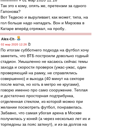
mmmmm » 02 мар 2020 12:16
Так это к кому, опять же, претензии за одного
Гапонова?
Вот Тедеско и выруливает, как может; типа, на
гол больше надо нападать. Вон и Мирзова в
Катаре вперёд отряжал, на пробу..
Alex-Ch
-
02 мар 2020 12:26
По итогам субботнего подхода на футбол хочу
заметить, что ВТБ построили довольно годный
стадион. Умышленно не касаюсь сейчас темы
захода и скорости проверок (ужас-ужас, один
проверяющий на рамку, не справлялись
совершенно) и выхода (40 минут на секторе
после матча, но хоть в метро не кругами),
говорю именно про само сооружение. Теплая
и достаточно просторная подтрибунка,
отделенная стеклом, из которой можно при
желании посмотреть футбол, понравилась.
Забавно, что самая убогая арена в Москве
получилась у коней (а через несколько лет их и
торпедоны за пояс заткнут), и из-за долгов на