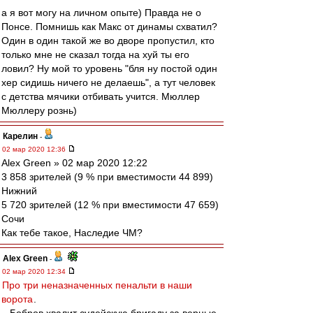
а я вот могу на личном опыте) Правда не о
Понсе. Помнишь как Макс от динамы схватил?
Один в один такой же во дворе пропустил, кто
только мне не сказал тогда на хуй ты его
ловил? Ну мой то уровень "бля ну постой один
хер сидишь ничего не делаешь", а тут человек
с детства мячики отбивать учится. Мюллер
Мюллеру рознь)
Карелин
-
02 мар 2020 12:36
Alex Green » 02 мар 2020 12:22
3 858 зрителей (9 % при вместимости 44 899)
Нижний
5 720 зрителей (12 % при вместимости 47 659)
Сочи
Как тебе такое, Наследие ЧМ?
Alex Green
-
02 мар 2020 12:34
Про три неназначенных пенальти в наши
ворота
.