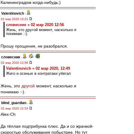
Калининградом когда-нибудь:)
Valentinovich
-
02 мар 2020 13:21
словесник » 02 мар 2020 12:56
Жень, это другой момент, насколько я
понимаю :-).
Прошу прощения, не разобрался.
словесник
-
02 мар 2020 12:56
Valentinovich » 02 мар 2020, 12:49
Жиго и осенью в контратаки убегал
Жень, это
другой
момент, насколько я
понимаю :-).
blind_guardian
-
02 мар 2020 12:53
Alex-Ch
Да тёплая подтрибунка плюс. Да и со жрачкой-
скоростью обслуживания побыстрее. Но тут