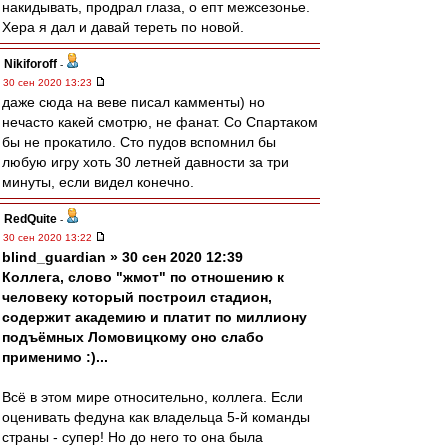
накидывать, продрал глаза, о епт межсезонье.
Хера я дал и давай тереть по новой.
Nikiforoff
-
30 сен 2020 13:23
даже сюда на веве писал камменты) но
нечасто какей смотрю, не фанат. Со Спартаком
бы не прокатило. Сто пудов вспомнил бы
любую игру хоть 30 летней давности за три
минуты, если видел конечно.
RedQuite
-
30 сен 2020 13:22
blind_guardian » 30 сен 2020 12:39
Коллега, слово "жмот" по отношению к
человеку который построил стадион,
содержит академию и платит по миллиону
подъёмных Ломовицкому оно слабо
применимо :)...
Всё в этом мире относительно, коллега. Если
оценивать федуна как владельца 5-й команды
страны - супер! Но до него то она была