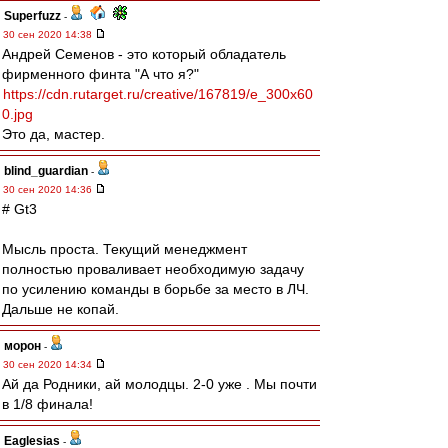
Superfuzz
-
30 сен 2020 14:38
Андрей Семенов - это который обладатель
фирменного финта "А что я?"
https://cdn.rutarget.ru/creative/167819/e_300x60
0.jpg
Это да, мастер.
blind_guardian
-
30 сен 2020 14:36
# Gt3
Мысль проста. Текущий менеджмент
полностью проваливает необходимую задачу
по усилению команды в борьбе за место в ЛЧ.
Дальше не копай.
морон
-
30 сен 2020 14:34
Ай да Родники, ай молодцы. 2-0 уже . Мы почти
в 1/8 финала!
Eaglesias
-