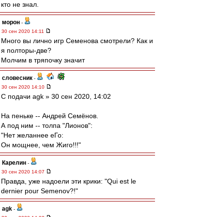
кто не знал.
морон
-
30 сен 2020 14:11
Много вы лично игр Семенова смотрели? Как и
я полторы-две?
Молчим в тряпочку значит
словесник
-
30 сен 2020 14:10
С подачи agk » 30 сен 2020, 14:02
На пеньке -- Андрей Семёнов.
А под ним -- толпа "Лионов":
"Нет желаннее еГо:
Он мощнее, чем Жиго!!!"
Карелин
-
30 сен 2020 14:07
Правда, уже надоели эти крики: "Qui est le
dernier pour Semenov?!"
agk
-