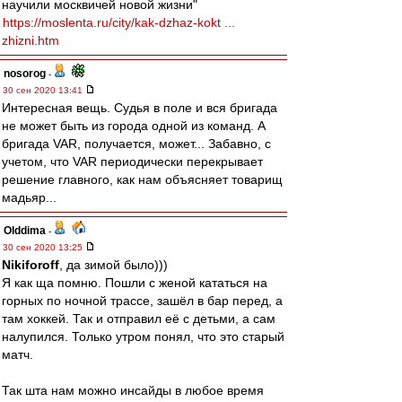
научили москвичей новой жизни"
https://moslenta.ru/city/kak-dzhaz-kokt ...
zhizni.htm
nosorog
-
30 сен 2020 13:41
Интересная вещь. Судья в поле и вся бригада
не может быть из города одной из команд. А
бригада VAR, получается, может... Забавно, с
учетом, что VAR периодически перекрывает
решение главного, как нам объясняет товарищ
мадьяр...
Olddima
-
30 сен 2020 13:25
Nikiforoff
, да зимой было)))
Я как ща помню. Пошли с женой кататься на
горных по ночной трассе, зашёл в бар перед, а
там хоккей. Так и отправил её с детьми, а сам
налупился. Только утром понял, что это старый
матч.
Так шта нам можно инсайды в любое время