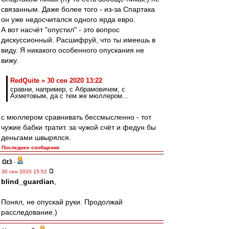
связанным. Даже более того - из-за Спартака
он уже недосчитался одного ярда евро.
А вот насчёт "опустил" - это вопрос
дискуссионный. Расшифруй, что ты имеешь в
виду. Я никакого особенного опускания не
вижу.
RedQuite » 30 сен 2020 13:22
сравни, например, с Абрамовичем, с
Ахметовым, да с тем же мюллером...
с мюллером сравнивать бессмысленно - тот
чужие бабки тратит. за чужой счёт и федун бы
деньгами швырялся.
Последнее сообщение
Gt3
-
30 сен 2020 15:52
blind_guardian
,
Понял, не опускай руки. Продолжай
расследование.)