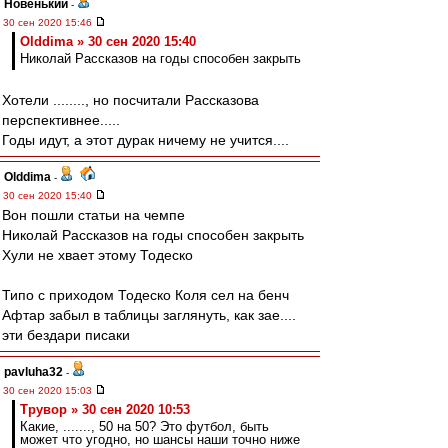
Новенький
-
30 сен 2020 15:46
Olddima » 30 сен 2020 15:40
Николай Рассказов на годы способен закрыть
Хотели ........, но посчитали Рассказова
перспективнее.....
Годы идут, а этот дурак ничему не учится....
Olddima
-
30 сен 2020 15:40
Вон пошли статьи на чемпе
Николай Рассказов на годы способен закрыть
Хули не хвает этому Тодеско
Типо с приходом Тодеско Коля сел на бенч
Афтар забыл в таблицы заглянуть, как зае....
эти бездари писаки
pavluha32
-
30 сен 2020 15:03
Трувор » 30 сен 2020 10:53
Какие, ......., 50 на 50? Это футбол, быть
может что угодно, но шансы наши точно ниже