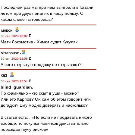
Последний раз мы при нем выиграли в Казани
летом при двух пеналях в нашу пользу. О
каком сливе ты говоришь?
морон
-
30 сен 2020 13:02
Матч Локомотив - Химки судит Кукуляк
visahouse
-
30 сен 2020 12:58
А чего открытую продажу не открывают?
Gt3
-
30 сен 2020 12:54
blind_guardian
,
По фамильно «кто ссыт в уши» можно?
Или это Карпов? Он сам об этом говорит или
догадки? Ему модно доверять и насколько?
В статье есть: . «Но если не продавать никого
вообще, то покупка новичков действительно
порождает кучу рисков»