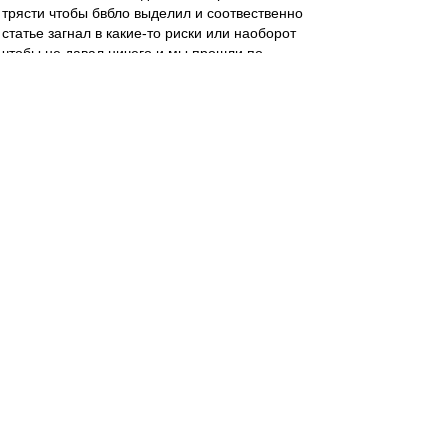
трясти чтобы бвбло выделил и соотвественно
статье загнал в какие-то риски или наоборот
чтобы не давал ничего и мы прошли по
рискменеджменту...)
У меня к тебе вопрос, Дамир. Вот ты написал
сообщение про покупку игрока чтобы пройти
дистьацию, Цорна и про ссут в уши, ок. А что
сказать-то хотел?
serg_chel
-
30 сен 2020 12:47
blind_guardian
,
Инсайдеры почему-то обходят стороной
исходящие трансферы, а также структуры
выплат по входящим. Исходящие идут на
баланс сразу целиком, независимо от
структуры выплат. А входящие можно
растянуть на всю сумму подписанного
контракта. Плюс в исходящих есть бонусы и
проценты за перепродажу. Наверняка, что-то