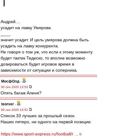
Андрей....
усадит на лавку Умярова.
____
значит усадит. И цель умярова должна быть
усадить на лавку конкурента.
Не говоря о том уж, что если к этому моменту
будет тактик Тедеско, то вполне возможно
дозироваться будет игровое время в
зависимости от ситуации и соперника.
МосфОлд
-
30 сен 2020 13:53
Опять багаж Аленя?
teorver
-
30 сен 2020 13:52
Список 33 лучших за прошлый сезон.
Наших пятеро, ни одного на первой позиции.
https://www.sport-express.ru/football/r ... t-