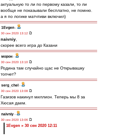
актуальную то ли по первому казали, то ли
вообще не показывали бесплатно, не помню.
а я по логике матчтиви включил)
1Evgen
-
30 сен 2020 13:12
naivniy
,
скорее всего игра до Казани
морон
-
30 сен 2020 13:10
Родина там случайно щас не Открывашку
топчет?
serg_chel
-
30 сен 2020 13:08
Газизов накинул миллион. Теперь мы 8 за
Хюсая даем.
naivniy
-
30 сен 2020 13:06
1Evgen » 30 сен 2020 12:11