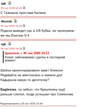
agk
-
30 сен 2020 14:42
С Газизыча простава Калине
Жентяй
-
30 сен 2020 14:39
Родина выводит нас в 1/8 Кубка, не проиграем
же мы Енесею 0-4
agk
-
30 сен 2020 14:38
Ценитель » 30 сен 2020 14:13
Ахмат заблокировал сделку в последний
момент
Шейхи проигнорировали завет Алексея
Редквайта не жмотничать и зажали для
Кадырыча какую-то десяточку?
Eaglesias
, ты забыл, что Криштиану ещё
раньше слился, когда услышал про Семенова
Редактировалось 30 сен 2020 14:39