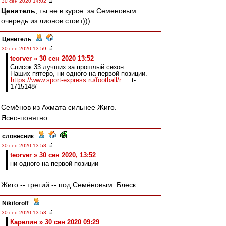
30 сен 2020 14:02
Ценитель
, ты не в курсе: за Семеновым
очередь из лионов стоит)))
Ценитель
-
30 сен 2020 13:59
teorver » 30 сен 2020 13:52
Список 33 лучших за прошлый сезон.
Наших пятеро, ни одного на первой позиции.
https://www.sport-express.ru/football/r
... t-
1715148/
Семёнов из Ахмата сильнее Жиго.
Ясно-понятно.
словесник
-
30 сен 2020 13:58
teorver » 30 сен 2020, 13:52
ни одного на первой позиции
Жиго -- третий -- под Семёновым. Блеск.
Nikiforoff
-
30 сен 2020 13:53
Карелин » 30 сен 2020 09:29