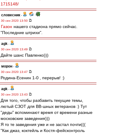
1715148/
словесник
-
30 сен 2020 13:50
Газон
нашего стадиона прямо сейчас.
"Последние штрихи".
agk
-
30 сен 2020 13:49
Дайте шанс Павленко)))
морон
-
30 сен 2020 13:47
Родина-Есенин 1-0 , перерыв! :)
agk
-
30 сен 2020 13:43
Для того, чтобы разбавить текущие темы,
лютый СЗОТ для ВВ-шных ветеранов :) Тут
"деды" вспоминают время от времени разные
московские заведения)))
Я то те заведения уже и не застал почти(((
"Как джаз, коктейль и Костя-фейсконтроль