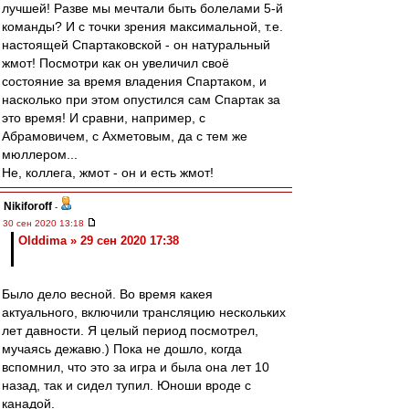
лучшей! Разве мы мечтали быть болелами 5-й
команды? И с точки зрения максимальной, т.е.
настоящей Спартаковской - он натуральный
жмот! Посмотри как он увеличил своё
состояние за время владения Спартаком, и
насколько при этом опустился сам Спартак за
это время! И сравни, например, с
Абрамовичем, с Ахметовым, да с тем же
мюллером...
Не, коллега, жмот - он и есть жмот!
Nikiforoff
-
30 сен 2020 13:18
Olddima » 29 сен 2020 17:38
Было дело весной. Во время какея
актуального, включили трансляцию нескольких
лет давности. Я целый период посмотрел,
мучаясь дежавю.) Пока не дошло, когда
вспомнил, что это за игра и была она лет 10
назад, так и сидел тупил. Юноши вроде с
канадой.