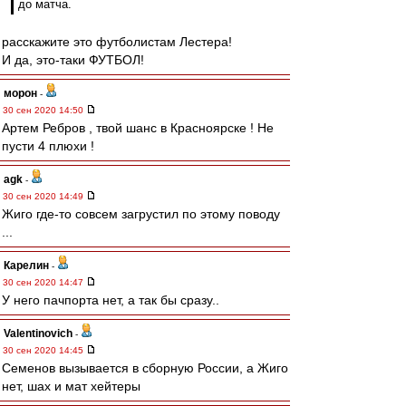
до матча.
расскажите это футболистам Лестера!
И да, это-таки ФУТБОЛ!
морон
-
30 сен 2020 14:50
Артем Ребров , твой шанс в Красноярске ! Не
пусти 4 плюхи !
agk
-
30 сен 2020 14:49
Жиго где-то совсем загрустил по этому поводу
...
Карелин
-
30 сен 2020 14:47
У него пачпорта нет, а так бы сразу..
Valentinovich
-
30 сен 2020 14:45
Семенов вызывается в сборную России, а Жиго
нет, шах и мат хейтеры