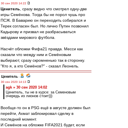
30 сен 2020 14:22
Ценитель
, сразу видно что смотрел одну-две
игры Семёнова. Тогда бы не порол чушь про
ПСЖ. В Баварию он переходить собирался и
Терек согласен был. Но лично Путин позвонил
Кадырову и призвал не разбрасываться
звёздами мирового футбола.
Насчёт обложки Фифа21 правда. Месси как
сказали что между ним и Семёновым
выбирают, сразу скромненько так в сторонку.
"Кто я, а кто Семёнов?" - сказал Леонель.
Ценитель
-
30 сен 2020 14:13
agk » 30 сен 2020 14:02
Ценитель, ты не в курсе: за Семеновым
очередь из лионов стоит)))
Вообще-то он в PSG ещё в августе должен был
перейти, Ахмат заблокировал сделку в
последний момент.
И Семёнов на обложке FIFA2021 будет, если