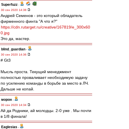
Superfuzz
-
30 сен 2020 14:38
Андрей Семенов - это который обладатель
фирменного финта "А что я?"
https://cdn.rutarget.ru/creative/167819/e_300x60
0.jpg
Это да, мастер.
blind_guardian
-
30 сен 2020 14:36
# Gt3
Мысль проста. Текущий менеджмент
полностью проваливает необходимую задачу
по усилению команды в борьбе за место в ЛЧ.
Дальше не копай.
морон
-
30 сен 2020 14:34
Ай да Родники, ай молодцы. 2-0 уже . Мы почти
в 1/8 финала!
Eaglesias
-