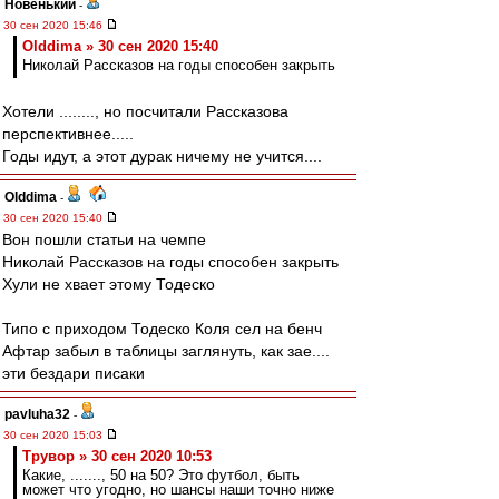
Новенький
-
30 сен 2020 15:46
Olddima » 30 сен 2020 15:40
Николай Рассказов на годы способен закрыть
Хотели ........, но посчитали Рассказова
перспективнее.....
Годы идут, а этот дурак ничему не учится....
Olddima
-
30 сен 2020 15:40
Вон пошли статьи на чемпе
Николай Рассказов на годы способен закрыть
Хули не хвает этому Тодеско
Типо с приходом Тодеско Коля сел на бенч
Афтар забыл в таблицы заглянуть, как зае....
эти бездари писаки
pavluha32
-
30 сен 2020 15:03
Трувор » 30 сен 2020 10:53
Какие, ......., 50 на 50? Это футбол, быть
может что угодно, но шансы наши точно ниже