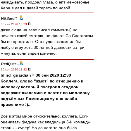
накидывать, продрал глаза, о епт межсезонье.
Хера я дал и давай тереть по новой.
Nikiforoff
-
30 сен 2020 13:23
даже сюда на веве писал камменты) но
нечасто какей смотрю, не фанат. Со Спартаком
бы не прокатило. Сто пудов вспомнил бы
любую игру хоть 30 летней давности за три
минуты, если видел конечно.
RedQuite
-
30 сен 2020 13:22
blind_guardian » 30 сен 2020 12:39
Коллега, слово "жмот" по отношению к
человеку который построил стадион,
содержит академию и платит по миллиону
подъёмных Ломовицкому оно слабо
применимо :)...
Всё в этом мире относительно, коллега. Если
оценивать федуна как владельца 5-й команды
страны - супер! Но до него то она была