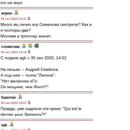
кто не знал.
морон
-
30 сен 2020 14:11
Много вы лично игр Семенова смотрели? Как и
я полторы-две?
Молчим в тряпочку значит
словесник
-
30 сен 2020 14:10
С подачи agk » 30 сен 2020, 14:02
На пеньке -- Андрей Семёнов.
А под ним -- толпа "Лионов":
"Нет желаннее еГо:
Он мощнее, чем Жиго!!!"
Карелин
-
30 сен 2020 14:07
Правда, уже надоели эти крики: "Qui est le
dernier pour Semenov?!"
agk
-