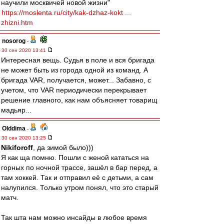
научили москвичей новой жизни"
https://moslenta.ru/city/kak-dzhaz-kokt ...
zhizni.htm
nosorog
-
30 сен 2020 13:41
Интересная вещь. Судья в поле и вся бригада
не может быть из города одной из команд. А
бригада VAR, получается, может... Забавно, с
учетом, что VAR периодически перекрывает
решение главного, как нам объясняет товарищ
мадьяр...
Olddima
-
30 сен 2020 13:25
Nikiforoff
, да зимой было)))
Я как ща помню. Пошли с женой кататься на
горных по ночной трассе, зашёл в бар перед, а
там хоккей. Так и отправил её с детьми, а сам
налупился. Только утром понял, что это старый
матч.
Так шта нам можно инсайды в любое время