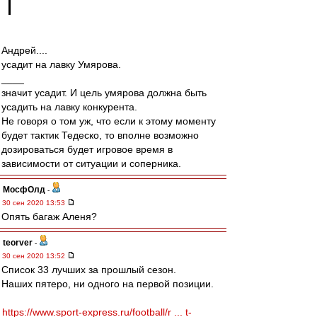
Андрей....
усадит на лавку Умярова.
____
значит усадит. И цель умярова должна быть
усадить на лавку конкурента.
Не говоря о том уж, что если к этому моменту
будет тактик Тедеско, то вполне возможно
дозироваться будет игровое время в
зависимости от ситуации и соперника.
МосфОлд
-
30 сен 2020 13:53
Опять багаж Аленя?
teorver
-
30 сен 2020 13:52
Список 33 лучших за прошлый сезон.
Наших пятеро, ни одного на первой позиции.
https://www.sport-express.ru/football/r ... t-