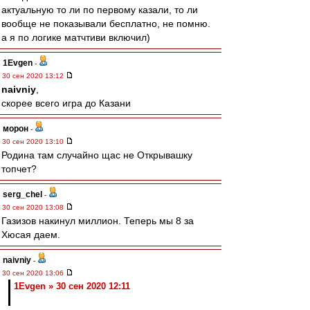
актуальную то ли по первому казали, то ли
вообще не показывали бесплатно, не помню.
а я по логике матчтиви включил)
1Evgen
-
30 сен 2020 13:12
naivniy
,
скорее всего игра до Казани
морон
-
30 сен 2020 13:10
Родина там случайно щас не Открывашку
топчет?
serg_chel
-
30 сен 2020 13:08
Газизов накинул миллион. Теперь мы 8 за
Хюсая даем.
naivniy
-
30 сен 2020 13:06
1Evgen » 30 сен 2020 12:11