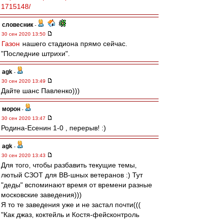
1715148/
словесник
-
30 сен 2020 13:50
Газон
нашего стадиона прямо сейчас.
"Последние штрихи".
agk
-
30 сен 2020 13:49
Дайте шанс Павленко)))
морон
-
30 сен 2020 13:47
Родина-Есенин 1-0 , перерыв! :)
agk
-
30 сен 2020 13:43
Для того, чтобы разбавить текущие темы,
лютый СЗОТ для ВВ-шных ветеранов :) Тут
"деды" вспоминают время от времени разные
московские заведения)))
Я то те заведения уже и не застал почти(((
"Как джаз, коктейль и Костя-фейсконтроль