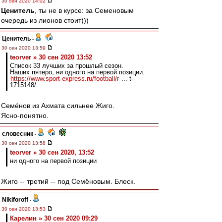
30 сен 2020 14:02
Ценитель
, ты не в курсе: за Семеновым
очередь из лионов стоит)))
Ценитель
-
30 сен 2020 13:59
teorver » 30 сен 2020 13:52
Список 33 лучших за прошлый сезон.
Наших пятеро, ни одного на первой позиции.
https://www.sport-express.ru/football/r
... t-
1715148/
Семёнов из Ахмата сильнее Жиго.
Ясно-понятно.
словесник
-
30 сен 2020 13:58
teorver » 30 сен 2020, 13:52
ни одного на первой позиции
Жиго -- третий -- под Семёновым. Блеск.
Nikiforoff
-
30 сен 2020 13:53
Карелин » 30 сен 2020 09:29