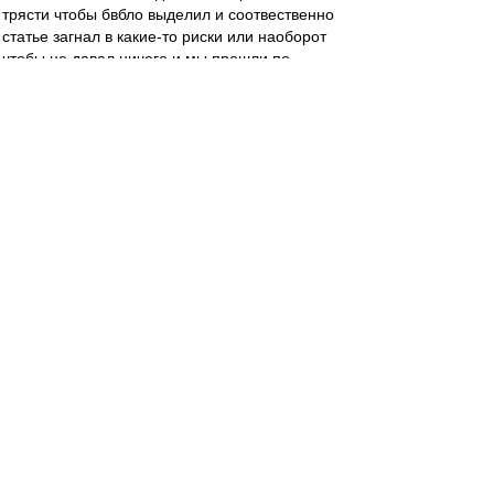
трясти чтобы бвбло выделил и соотвественно
статье загнал в какие-то риски или наоборот
чтобы не давал ничего и мы прошли по
рискменеджменту...)
У меня к тебе вопрос, Дамир. Вот ты написал
сообщение про покупку игрока чтобы пройти
дистьацию, Цорна и про ссут в уши, ок. А что
сказать-то хотел?
serg_chel
-
30 сен 2020 12:47
blind_guardian
,
Инсайдеры почему-то обходят стороной
исходящие трансферы, а также структуры
выплат по входящим. Исходящие идут на
баланс сразу целиком, независимо от
структуры выплат. А входящие можно
растянуть на всю сумму подписанного
контракта. Плюс в исходящих есть бонусы и
проценты за перепродажу. Наверняка, что-то