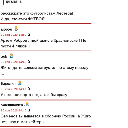
до матча.
расскажите это футболистам Лестера!
И да, это-таки ФУТБОЛ!
морон
-
30 сен 2020 14:50
Артем Ребров , твой шанс в Красноярске ! Не
пусти 4 плюхи !
agk
-
30 сен 2020 14:49
Жиго где-то совсем загрустил по этому поводу
...
Карелин
-
30 сен 2020 14:47
У него пачпорта нет, а так бы сразу..
Valentinovich
-
30 сен 2020 14:45
Семенов вызывается в сборную России, а Жиго
нет, шах и мат хейтеры