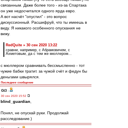
связанным. Даже более того - из-за Спартака
он уже недосчитался одного ярда евро.
А вот насчёт "опустил" - это вопрос
дискуссионный. Расшифруй, что ты имеешь в
виду. Я никакого особенного опускания не
вижу.
RedQuite » 30 сен 2020 13:22
сравни, например, с Абрамовичем, с
Ахметовым, да с тем же мюллером...
с мюллером сравнивать бессмысленно - тот
чужие бабки тратит. за чужой счёт и федун бы
деньгами швырялся.
Последнее сообщение
Gt3
-
30 сен 2020 15:52
blind_guardian
,
Понял, не опускай руки. Продолжай
расследование.)