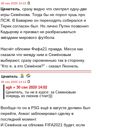
30 сен 2020 14:22
Ценитель
, сразу видно что смотрел одну-две
игры Семёнова. Тогда бы не порол чушь про
ПСЖ. В Баварию он переходить собирался и
Терек согласен был. Но лично Путин позвонил
Кадырову и призвал не разбрасываться
звёздами мирового футбола.
Насчёт обложки Фифа21 правда. Месси как
сказали что между ним и Семёновым
выбирают, сразу скромненько так в сторонку.
"Кто я, а кто Семёнов?" - сказал Леонель.
Ценитель
-
30 сен 2020 14:13
agk » 30 сен 2020 14:02
Ценитель, ты не в курсе: за Семеновым
очередь из лионов стоит)))
Вообще-то он в PSG ещё в августе должен был
перейти, Ахмат заблокировал сделку в
последний момент.
И Семёнов на обложке FIFA2021 будет, если