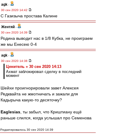
agk
-
30 сен 2020 14:42
С Газизыча простава Калине
Жентяй
-
30 сен 2020 14:39
Родина выводит нас в 1/8 Кубка, не проиграем
же мы Енесею 0-4
agk
-
30 сен 2020 14:38
Ценитель » 30 сен 2020 14:13
Ахмат заблокировал сделку в последний
момент
Шейхи проигнорировали завет Алексея
Редквайта не жмотничать и зажали для
Кадырыча какую-то десяточку?
Eaglesias
, ты забыл, что Криштиану ещё
раньше слился, когда услышал про Семенова
Редактировалось 30 сен 2020 14:39