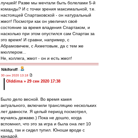
лучшей! Разве мы мечтали быть болелами 5-й
команды? И с точки зрения максимальной, т.е.
настоящей Спартаковской - он натуральный
жмот! Посмотри как он увеличил своё
состояние за время владения Спартаком, и
насколько при этом опустился сам Спартак за
это время! И сравни, например, с
Абрамовичем, с Ахметовым, да с тем же
мюллером...
Не, коллега, жмот - он и есть жмот!
Nikiforoff
-
30 сен 2020 13:18
Olddima » 29 сен 2020 17:38
Было дело весной. Во время какея
актуального, включили трансляцию нескольких
лет давности. Я целый период посмотрел,
мучаясь дежавю.) Пока не дошло, когда
вспомнил, что это за игра и была она лет 10
назад, так и сидел тупил. Юноши вроде с
канадой.