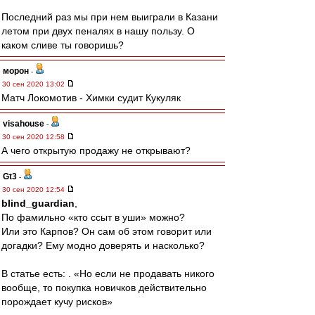
Последний раз мы при нем выиграли в Казани
летом при двух пеналях в нашу пользу. О
каком сливе ты говоришь?
морон
-
30 сен 2020 13:02
Матч Локомотив - Химки судит Кукуляк
visahouse
-
30 сен 2020 12:58
А чего открытую продажу не открывают?
Gt3
-
30 сен 2020 12:54
blind_guardian
,
По фамильно «кто ссыт в уши» можно?
Или это Карпов? Он сам об этом говорит или
догадки? Ему модно доверять и насколько?
В статье есть: . «Но если не продавать никого
вообще, то покупка новичков действительно
порождает кучу рисков»