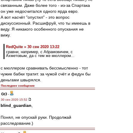
связанным. Даже более того - из-за Спартака
он уже недосчитался одного ярда евро.
А вот насчёт "опустил" - это вопрос
дискуссионный. Расшифруй, что ты имеешь в
виду. Я никакого особенного опускания не
вижу.
RedQuite » 30 сен 2020 13:22
сравни, например, с Абрамовичем, с
Ахметовым, да с тем же мюллером...
с мюллером сравнивать бессмысленно - тот
чужие бабки тратит. за чужой счёт и федун бы
деньгами швырялся.
Последнее сообщение
Gt3
-
30 сен 2020 15:52
blind_guardian
,
Понял, не опускай руки. Продолжай
расследование.)