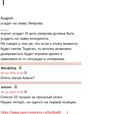
Андрей....
усадит на лавку Умярова.
____
значит усадит. И цель умярова должна быть
усадить на лавку конкурента.
Не говоря о том уж, что если к этому моменту
будет тактик Тедеско, то вполне возможно
дозироваться будет игровое время в
зависимости от ситуации и соперника.
МосфОлд
-
30 сен 2020 13:53
Опять багаж Аленя?
teorver
-
30 сен 2020 13:52
Список 33 лучших за прошлый сезон.
Наших пятеро, ни одного на первой позиции.
https://www.sport-express.ru/football/r ... t-