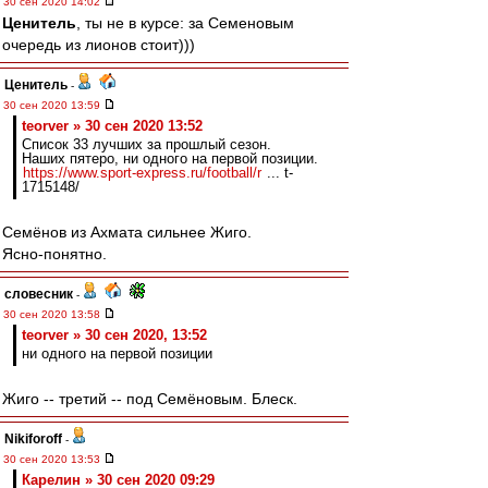
30 сен 2020 14:02
Ценитель
, ты не в курсе: за Семеновым
очередь из лионов стоит)))
Ценитель
-
30 сен 2020 13:59
teorver » 30 сен 2020 13:52
Список 33 лучших за прошлый сезон.
Наших пятеро, ни одного на первой позиции.
https://www.sport-express.ru/football/r
... t-
1715148/
Семёнов из Ахмата сильнее Жиго.
Ясно-понятно.
словесник
-
30 сен 2020 13:58
teorver » 30 сен 2020, 13:52
ни одного на первой позиции
Жиго -- третий -- под Семёновым. Блеск.
Nikiforoff
-
30 сен 2020 13:53
Карелин » 30 сен 2020 09:29