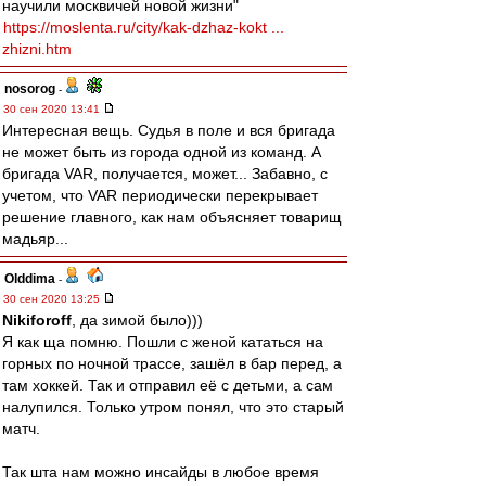
научили москвичей новой жизни"
https://moslenta.ru/city/kak-dzhaz-kokt ...
zhizni.htm
nosorog
-
30 сен 2020 13:41
Интересная вещь. Судья в поле и вся бригада
не может быть из города одной из команд. А
бригада VAR, получается, может... Забавно, с
учетом, что VAR периодически перекрывает
решение главного, как нам объясняет товарищ
мадьяр...
Olddima
-
30 сен 2020 13:25
Nikiforoff
, да зимой было)))
Я как ща помню. Пошли с женой кататься на
горных по ночной трассе, зашёл в бар перед, а
там хоккей. Так и отправил её с детьми, а сам
налупился. Только утром понял, что это старый
матч.
Так шта нам можно инсайды в любое время