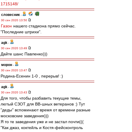
1715148/
словесник
-
30 сен 2020 13:50
Газон
нашего стадиона прямо сейчас.
"Последние штрихи".
agk
-
30 сен 2020 13:49
Дайте шанс Павленко)))
морон
-
30 сен 2020 13:47
Родина-Есенин 1-0 , перерыв! :)
agk
-
30 сен 2020 13:43
Для того, чтобы разбавить текущие темы,
лютый СЗОТ для ВВ-шных ветеранов :) Тут
"деды" вспоминают время от времени разные
московские заведения)))
Я то те заведения уже и не застал почти(((
"Как джаз, коктейль и Костя-фейсконтроль