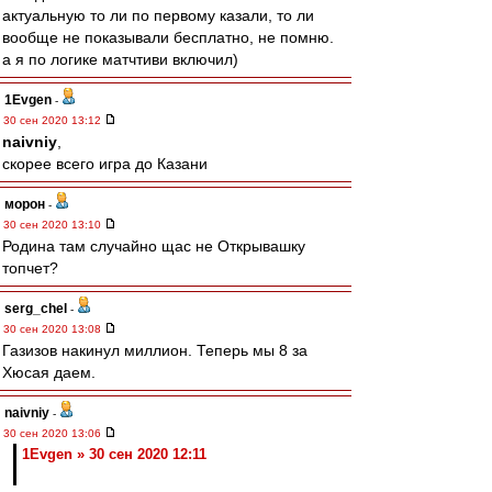
актуальную то ли по первому казали, то ли
вообще не показывали бесплатно, не помню.
а я по логике матчтиви включил)
1Evgen
-
30 сен 2020 13:12
naivniy
,
скорее всего игра до Казани
морон
-
30 сен 2020 13:10
Родина там случайно щас не Открывашку
топчет?
serg_chel
-
30 сен 2020 13:08
Газизов накинул миллион. Теперь мы 8 за
Хюсая даем.
naivniy
-
30 сен 2020 13:06
1Evgen » 30 сен 2020 12:11