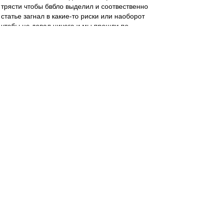
трясти чтобы бвбло выделил и соотвественно
статье загнал в какие-то риски или наоборот
чтобы не давал ничего и мы прошли по
рискменеджменту...)
У меня к тебе вопрос, Дамир. Вот ты написал
сообщение про покупку игрока чтобы пройти
дистьацию, Цорна и про ссут в уши, ок. А что
сказать-то хотел?
serg_chel
-
30 сен 2020 12:47
blind_guardian
,
Инсайдеры почему-то обходят стороной
исходящие трансферы, а также структуры
выплат по входящим. Исходящие идут на
баланс сразу целиком, независимо от
структуры выплат. А входящие можно
растянуть на всю сумму подписанного
контракта. Плюс в исходящих есть бонусы и
проценты за перепродажу. Наверняка, что-то