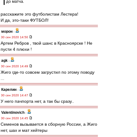
до матча.
расскажите это футболистам Лестера!
И да, это-таки ФУТБОЛ!
морон
-
30 сен 2020 14:50
Артем Ребров , твой шанс в Красноярске ! Не
пусти 4 плюхи !
agk
-
30 сен 2020 14:49
Жиго где-то совсем загрустил по этому поводу
...
Карелин
-
30 сен 2020 14:47
У него пачпорта нет, а так бы сразу..
Valentinovich
-
30 сен 2020 14:45
Семенов вызывается в сборную России, а Жиго
нет, шах и мат хейтеры