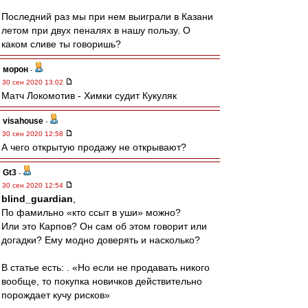
Последний раз мы при нем выиграли в Казани
летом при двух пеналях в нашу пользу. О
каком сливе ты говоришь?
морон
-
30 сен 2020 13:02
Матч Локомотив - Химки судит Кукуляк
visahouse
-
30 сен 2020 12:58
А чего открытую продажу не открывают?
Gt3
-
30 сен 2020 12:54
blind_guardian
,
По фамильно «кто ссыт в уши» можно?
Или это Карпов? Он сам об этом говорит или
догадки? Ему модно доверять и насколько?
В статье есть: . «Но если не продавать никого
вообще, то покупка новичков действительно
порождает кучу рисков»