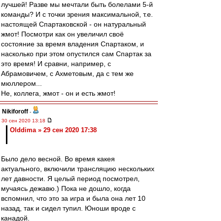
лучшей! Разве мы мечтали быть болелами 5-й
команды? И с точки зрения максимальной, т.е.
настоящей Спартаковской - он натуральный
жмот! Посмотри как он увеличил своё
состояние за время владения Спартаком, и
насколько при этом опустился сам Спартак за
это время! И сравни, например, с
Абрамовичем, с Ахметовым, да с тем же
мюллером...
Не, коллега, жмот - он и есть жмот!
Nikiforoff
-
30 сен 2020 13:18
Olddima » 29 сен 2020 17:38
Было дело весной. Во время какея
актуального, включили трансляцию нескольких
лет давности. Я целый период посмотрел,
мучаясь дежавю.) Пока не дошло, когда
вспомнил, что это за игра и была она лет 10
назад, так и сидел тупил. Юноши вроде с
канадой.