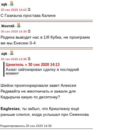
agk
-
30 сен 2020 14:42
С Газизыча простава Калине
Жентяй
-
30 сен 2020 14:39
Родина выводит нас в 1/8 Кубка, не проиграем
же мы Енесею 0-4
agk
-
30 сен 2020 14:38
Ценитель » 30 сен 2020 14:13
Ахмат заблокировал сделку в последний
момент
Шейхи проигнорировали завет Алексея
Редквайта не жмотничать и зажали для
Кадырыча какую-то десяточку?
Eaglesias
, ты забыл, что Криштиану ещё
раньше слился, когда услышал про Семенова
Редактировалось 30 сен 2020 14:39