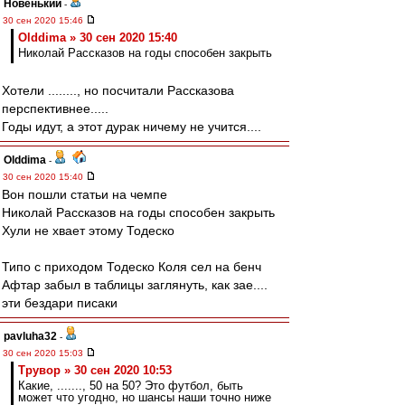
Новенький
-
30 сен 2020 15:46
Olddima » 30 сен 2020 15:40
Николай Рассказов на годы способен закрыть
Хотели ........, но посчитали Рассказова
перспективнее.....
Годы идут, а этот дурак ничему не учится....
Olddima
-
30 сен 2020 15:40
Вон пошли статьи на чемпе
Николай Рассказов на годы способен закрыть
Хули не хвает этому Тодеско
Типо с приходом Тодеско Коля сел на бенч
Афтар забыл в таблицы заглянуть, как зае....
эти бездари писаки
pavluha32
-
30 сен 2020 15:03
Трувор » 30 сен 2020 10:53
Какие, ......., 50 на 50? Это футбол, быть
может что угодно, но шансы наши точно ниже