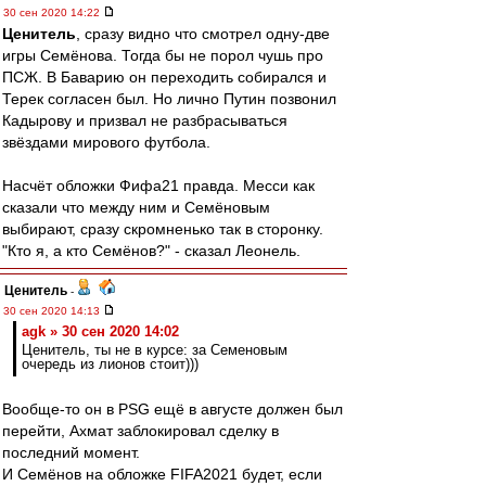
30 сен 2020 14:22
Ценитель
, сразу видно что смотрел одну-две
игры Семёнова. Тогда бы не порол чушь про
ПСЖ. В Баварию он переходить собирался и
Терек согласен был. Но лично Путин позвонил
Кадырову и призвал не разбрасываться
звёздами мирового футбола.
Насчёт обложки Фифа21 правда. Месси как
сказали что между ним и Семёновым
выбирают, сразу скромненько так в сторонку.
"Кто я, а кто Семёнов?" - сказал Леонель.
Ценитель
-
30 сен 2020 14:13
agk » 30 сен 2020 14:02
Ценитель, ты не в курсе: за Семеновым
очередь из лионов стоит)))
Вообще-то он в PSG ещё в августе должен был
перейти, Ахмат заблокировал сделку в
последний момент.
И Семёнов на обложке FIFA2021 будет, если