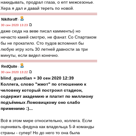
накидывать, продрал глаза, о епт межсезонье.
Хера я дал и давай тереть по новой.
Nikiforoff
-
30 сен 2020 13:23
даже сюда на веве писал камменты) но
нечасто какей смотрю, не фанат. Со Спартаком
бы не прокатило. Сто пудов вспомнил бы
любую игру хоть 30 летней давности за три
минуты, если видел конечно.
RedQuite
-
30 сен 2020 13:22
blind_guardian » 30 сен 2020 12:39
Коллега, слово "жмот" по отношению к
человеку который построил стадион,
содержит академию и платит по миллиону
подъёмных Ломовицкому оно слабо
применимо :)...
Всё в этом мире относительно, коллега. Если
оценивать федуна как владельца 5-й команды
страны - супер! Но до него то она была