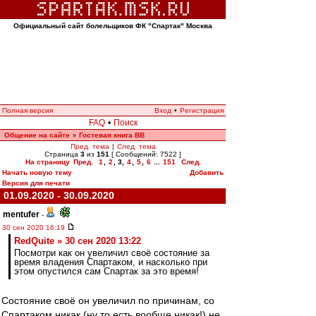
Официальный сайт болельщиков ФК "Спартак" Москва
Полная версия
Вход
•
Регистрация
FAQ
•
Поиск
Общение на сайте
Гостевая книга ВВ
»
Пред. тема
|
След. тема
Страница
3
из
151
[ Сообщений: 7522 ]
На страницу
Пред.
1
,
2
,
3
,
4
,
5
,
6
...
151
След.
Начать новую тему
Добавить
Версия для печати
01.09.2020 - 30.09.2020
mentufer
-
30 сен 2020 16:19
RedQuite » 30 сен 2020 13:22
Посмотри как он увеличил своё состояние за
время владения Спартаком, и насколько при
этом опустился сам Спартак за это время!
Состояние своё он увеличил по причинам, со
Спартаком никак (ну то есть вообще никак!) не