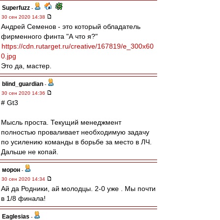
Superfuzz
-
30 сен 2020 14:38
Андрей Семенов - это который обладатель
фирменного финта "А что я?"
https://cdn.rutarget.ru/creative/167819/e_300x60
0.jpg
Это да, мастер.
blind_guardian
-
30 сен 2020 14:36
# Gt3
Мысль проста. Текущий менеджмент
полностью проваливает необходимую задачу
по усилению команды в борьбе за место в ЛЧ.
Дальше не копай.
морон
-
30 сен 2020 14:34
Ай да Родники, ай молодцы. 2-0 уже . Мы почти
в 1/8 финала!
Eaglesias
-