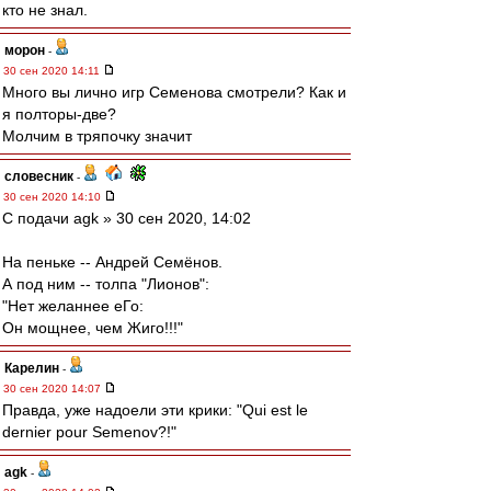
кто не знал.
морон
-
30 сен 2020 14:11
Много вы лично игр Семенова смотрели? Как и
я полторы-две?
Молчим в тряпочку значит
словесник
-
30 сен 2020 14:10
С подачи agk » 30 сен 2020, 14:02
На пеньке -- Андрей Семёнов.
А под ним -- толпа "Лионов":
"Нет желаннее еГо:
Он мощнее, чем Жиго!!!"
Карелин
-
30 сен 2020 14:07
Правда, уже надоели эти крики: "Qui est le
dernier pour Semenov?!"
agk
-