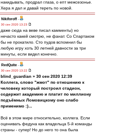
накидывать, продрал глаза, о епт межсезонье.
Хера я дал и давай тереть по новой.
Nikiforoff
-
30 сен 2020 13:23
даже сюда на веве писал камменты) но
нечасто какей смотрю, не фанат. Со Спартаком
бы не прокатило. Сто пудов вспомнил бы
любую игру хоть 30 летней давности за три
минуты, если видел конечно.
RedQuite
-
30 сен 2020 13:22
blind_guardian » 30 сен 2020 12:39
Коллега, слово "жмот" по отношению к
человеку который построил стадион,
содержит академию и платит по миллиону
подъёмных Ломовицкому оно слабо
применимо :)...
Всё в этом мире относительно, коллега. Если
оценивать федуна как владельца 5-й команды
страны - супер! Но до него то она была