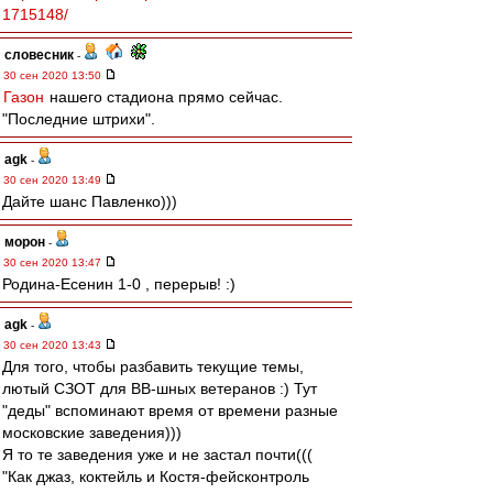
1715148/
словесник
-
30 сен 2020 13:50
Газон
нашего стадиона прямо сейчас.
"Последние штрихи".
agk
-
30 сен 2020 13:49
Дайте шанс Павленко)))
морон
-
30 сен 2020 13:47
Родина-Есенин 1-0 , перерыв! :)
agk
-
30 сен 2020 13:43
Для того, чтобы разбавить текущие темы,
лютый СЗОТ для ВВ-шных ветеранов :) Тут
"деды" вспоминают время от времени разные
московские заведения)))
Я то те заведения уже и не застал почти(((
"Как джаз, коктейль и Костя-фейсконтроль