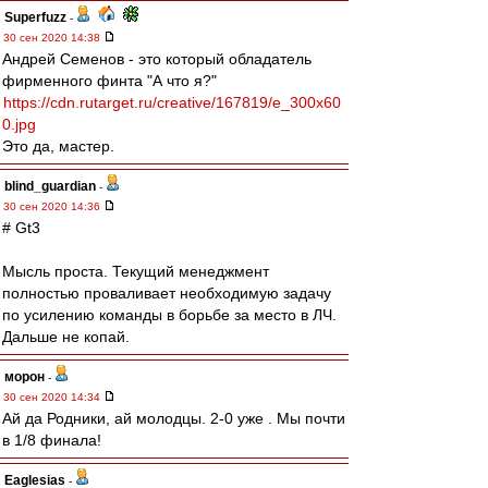
Superfuzz
-
30 сен 2020 14:38
Андрей Семенов - это который обладатель
фирменного финта "А что я?"
https://cdn.rutarget.ru/creative/167819/e_300x60
0.jpg
Это да, мастер.
blind_guardian
-
30 сен 2020 14:36
# Gt3
Мысль проста. Текущий менеджмент
полностью проваливает необходимую задачу
по усилению команды в борьбе за место в ЛЧ.
Дальше не копай.
морон
-
30 сен 2020 14:34
Ай да Родники, ай молодцы. 2-0 уже . Мы почти
в 1/8 финала!
Eaglesias
-