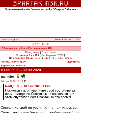
Официальный сайт болельщиков ФК "Спартак" Москва
Полная версия
Вход
•
Регистрация
FAQ
•
Поиск
Общение на сайте
Гостевая книга ВВ
»
Пред. тема
|
След. тема
Страница
3
из
151
[ Сообщений: 7522 ]
На страницу
Пред.
1
,
2
,
3
,
4
,
5
,
6
...
151
След.
Начать новую тему
Добавить
Версия для печати
01.09.2020 - 30.09.2020
mentufer
-
30 сен 2020 16:19
RedQuite » 30 сен 2020 13:22
Посмотри как он увеличил своё состояние за
время владения Спартаком, и насколько при
этом опустился сам Спартак за это время!
Состояние своё он увеличил по причинам, со
Спартаком никак (ну то есть вообще никак!) не