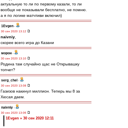
актуальную то ли по первому казали, то ли
вообще не показывали бесплатно, не помню.
а я по логике матчтиви включил)
1Evgen
-
30 сен 2020 13:12
naivniy
,
скорее всего игра до Казани
морон
-
30 сен 2020 13:10
Родина там случайно щас не Открывашку
топчет?
serg_chel
-
30 сен 2020 13:08
Газизов накинул миллион. Теперь мы 8 за
Хюсая даем.
naivniy
-
30 сен 2020 13:06
1Evgen » 30 сен 2020 12:11