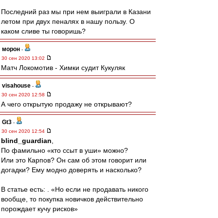
Последний раз мы при нем выиграли в Казани
летом при двух пеналях в нашу пользу. О
каком сливе ты говоришь?
морон
-
30 сен 2020 13:02
Матч Локомотив - Химки судит Кукуляк
visahouse
-
30 сен 2020 12:58
А чего открытую продажу не открывают?
Gt3
-
30 сен 2020 12:54
blind_guardian
,
По фамильно «кто ссыт в уши» можно?
Или это Карпов? Он сам об этом говорит или
догадки? Ему модно доверять и насколько?
В статье есть: . «Но если не продавать никого
вообще, то покупка новичков действительно
порождает кучу рисков»