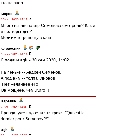
кто не знал.
морон
-
30 сен 2020 14:11
Много вы лично игр Семенова смотрели? Как и
я полторы-две?
Молчим в тряпочку значит
словесник
-
30 сен 2020 14:10
С подачи agk » 30 сен 2020, 14:02
На пеньке -- Андрей Семёнов.
А под ним -- толпа "Лионов":
"Нет желаннее еГо:
Он мощнее, чем Жиго!!!"
Карелин
-
30 сен 2020 14:07
Правда, уже надоели эти крики: "Qui est le
dernier pour Semenov?!"
agk
-