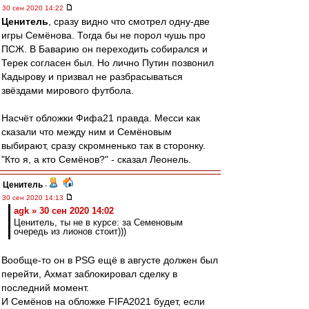
30 сен 2020 14:22
Ценитель
, сразу видно что смотрел одну-две
игры Семёнова. Тогда бы не порол чушь про
ПСЖ. В Баварию он переходить собирался и
Терек согласен был. Но лично Путин позвонил
Кадырову и призвал не разбрасываться
звёздами мирового футбола.
Насчёт обложки Фифа21 правда. Месси как
сказали что между ним и Семёновым
выбирают, сразу скромненько так в сторонку.
"Кто я, а кто Семёнов?" - сказал Леонель.
Ценитель
-
30 сен 2020 14:13
agk » 30 сен 2020 14:02
Ценитель, ты не в курсе: за Семеновым
очередь из лионов стоит)))
Вообще-то он в PSG ещё в августе должен был
перейти, Ахмат заблокировал сделку в
последний момент.
И Семёнов на обложке FIFA2021 будет, если