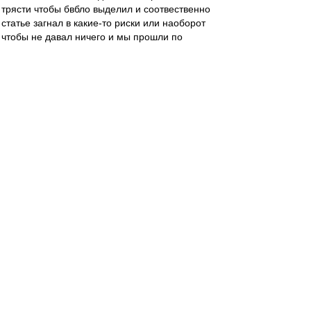
трясти чтобы бвбло выделил и соотвественно
статье загнал в какие-то риски или наоборот
чтобы не давал ничего и мы прошли по
рискменеджменту...)
У меня к тебе вопрос, Дамир. Вот ты написал
сообщение про покупку игрока чтобы пройти
дистьацию, Цорна и про ссут в уши, ок. А что
сказать-то хотел?
serg_chel
-
30 сен 2020 12:47
blind_guardian
,
Инсайдеры почему-то обходят стороной
исходящие трансферы, а также структуры
выплат по входящим. Исходящие идут на
баланс сразу целиком, независимо от
структуры выплат. А входящие можно
растянуть на всю сумму подписанного
контракта. Плюс в исходящих есть бонусы и
проценты за перепродажу. Наверняка, что-то