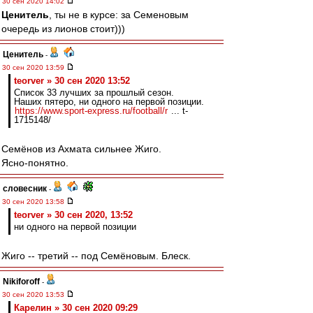
30 сен 2020 14:02
Ценитель
, ты не в курсе: за Семеновым
очередь из лионов стоит)))
Ценитель
-
30 сен 2020 13:59
teorver » 30 сен 2020 13:52
Список 33 лучших за прошлый сезон.
Наших пятеро, ни одного на первой позиции.
https://www.sport-express.ru/football/r
... t-
1715148/
Семёнов из Ахмата сильнее Жиго.
Ясно-понятно.
словесник
-
30 сен 2020 13:58
teorver » 30 сен 2020, 13:52
ни одного на первой позиции
Жиго -- третий -- под Семёновым. Блеск.
Nikiforoff
-
30 сен 2020 13:53
Карелин » 30 сен 2020 09:29