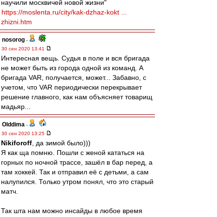
научили москвичей новой жизни"
https://moslenta.ru/city/kak-dzhaz-kokt ...
zhizni.htm
nosorog
-
30 сен 2020 13:41
Интересная вещь. Судья в поле и вся бригада
не может быть из города одной из команд. А
бригада VAR, получается, может... Забавно, с
учетом, что VAR периодически перекрывает
решение главного, как нам объясняет товарищ
мадьяр...
Olddima
-
30 сен 2020 13:25
Nikiforoff
, да зимой было)))
Я как ща помню. Пошли с женой кататься на
горных по ночной трассе, зашёл в бар перед, а
там хоккей. Так и отправил её с детьми, а сам
налупился. Только утром понял, что это старый
матч.
Так шта нам можно инсайды в любое время