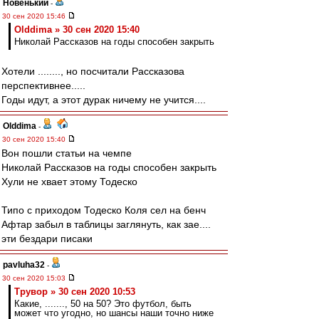
Новенький
-
30 сен 2020 15:46
Olddima » 30 сен 2020 15:40
Николай Рассказов на годы способен закрыть
Хотели ........, но посчитали Рассказова
перспективнее.....
Годы идут, а этот дурак ничему не учится....
Olddima
-
30 сен 2020 15:40
Вон пошли статьи на чемпе
Николай Рассказов на годы способен закрыть
Хули не хвает этому Тодеско
Типо с приходом Тодеско Коля сел на бенч
Афтар забыл в таблицы заглянуть, как зае....
эти бездари писаки
pavluha32
-
30 сен 2020 15:03
Трувор » 30 сен 2020 10:53
Какие, ......., 50 на 50? Это футбол, быть
может что угодно, но шансы наши точно ниже