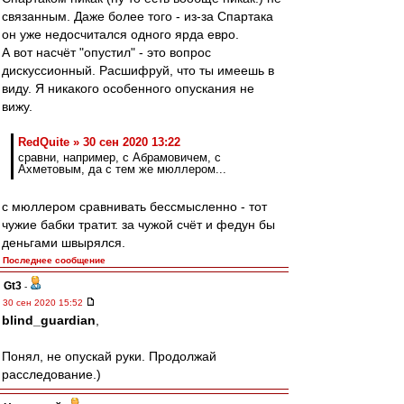
связанным. Даже более того - из-за Спартака
он уже недосчитался одного ярда евро.
А вот насчёт "опустил" - это вопрос
дискуссионный. Расшифруй, что ты имеешь в
виду. Я никакого особенного опускания не
вижу.
RedQuite » 30 сен 2020 13:22
сравни, например, с Абрамовичем, с
Ахметовым, да с тем же мюллером...
с мюллером сравнивать бессмысленно - тот
чужие бабки тратит. за чужой счёт и федун бы
деньгами швырялся.
Последнее сообщение
Gt3
-
30 сен 2020 15:52
blind_guardian
,
Понял, не опускай руки. Продолжай
расследование.)