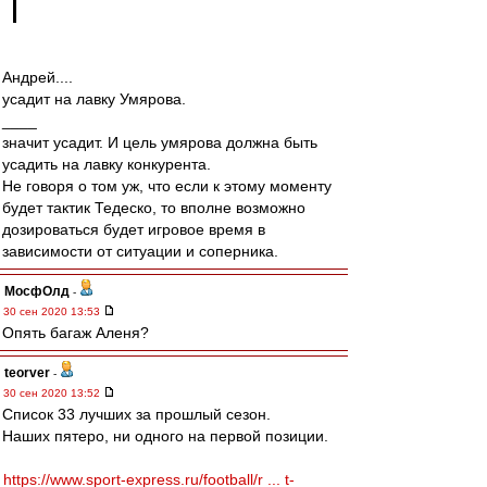
Андрей....
усадит на лавку Умярова.
____
значит усадит. И цель умярова должна быть
усадить на лавку конкурента.
Не говоря о том уж, что если к этому моменту
будет тактик Тедеско, то вполне возможно
дозироваться будет игровое время в
зависимости от ситуации и соперника.
МосфОлд
-
30 сен 2020 13:53
Опять багаж Аленя?
teorver
-
30 сен 2020 13:52
Список 33 лучших за прошлый сезон.
Наших пятеро, ни одного на первой позиции.
https://www.sport-express.ru/football/r ... t-