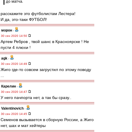
до матча.
расскажите это футболистам Лестера!
И да, это-таки ФУТБОЛ!
морон
-
30 сен 2020 14:50
Артем Ребров , твой шанс в Красноярске ! Не
пусти 4 плюхи !
agk
-
30 сен 2020 14:49
Жиго где-то совсем загрустил по этому поводу
...
Карелин
-
30 сен 2020 14:47
У него пачпорта нет, а так бы сразу..
Valentinovich
-
30 сен 2020 14:45
Семенов вызывается в сборную России, а Жиго
нет, шах и мат хейтеры