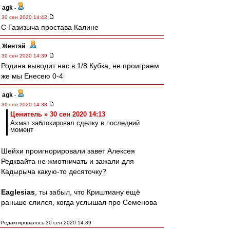
agk
-
30 сен 2020 14:42
С Газизыча простава Калине
Жентяй
-
30 сен 2020 14:39
Родина выводит нас в 1/8 Кубка, не проиграем
же мы Енесею 0-4
agk
-
30 сен 2020 14:38
Ценитель » 30 сен 2020 14:13
Ахмат заблокировал сделку в последний
момент
Шейхи проигнорировали завет Алексея
Редквайта не жмотничать и зажали для
Кадырыча какую-то десяточку?
Eaglesias
, ты забыл, что Криштиану ещё
раньше слился, когда услышал про Семенова
Редактировалось 30 сен 2020 14:39