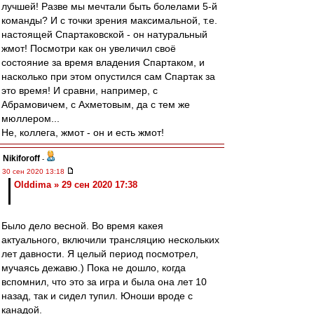
лучшей! Разве мы мечтали быть болелами 5-й
команды? И с точки зрения максимальной, т.е.
настоящей Спартаковской - он натуральный
жмот! Посмотри как он увеличил своё
состояние за время владения Спартаком, и
насколько при этом опустился сам Спартак за
это время! И сравни, например, с
Абрамовичем, с Ахметовым, да с тем же
мюллером...
Не, коллега, жмот - он и есть жмот!
Nikiforoff
-
30 сен 2020 13:18
Olddima » 29 сен 2020 17:38
Было дело весной. Во время какея
актуального, включили трансляцию нескольких
лет давности. Я целый период посмотрел,
мучаясь дежавю.) Пока не дошло, когда
вспомнил, что это за игра и была она лет 10
назад, так и сидел тупил. Юноши вроде с
канадой.