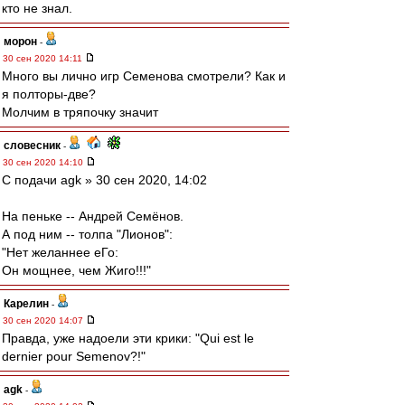
кто не знал.
морон
-
30 сен 2020 14:11
Много вы лично игр Семенова смотрели? Как и
я полторы-две?
Молчим в тряпочку значит
словесник
-
30 сен 2020 14:10
С подачи agk » 30 сен 2020, 14:02
На пеньке -- Андрей Семёнов.
А под ним -- толпа "Лионов":
"Нет желаннее еГо:
Он мощнее, чем Жиго!!!"
Карелин
-
30 сен 2020 14:07
Правда, уже надоели эти крики: "Qui est le
dernier pour Semenov?!"
agk
-