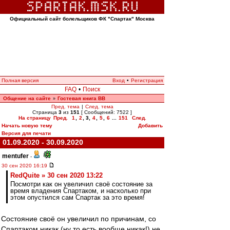
Официальный сайт болельщиков ФК "Спартак" Москва
Полная версия
Вход
•
Регистрация
FAQ
•
Поиск
Общение на сайте
Гостевая книга ВВ
»
Пред. тема
|
След. тема
Страница
3
из
151
[ Сообщений: 7522 ]
На страницу
Пред.
1
,
2
,
3
,
4
,
5
,
6
...
151
След.
Начать новую тему
Добавить
Версия для печати
01.09.2020 - 30.09.2020
mentufer
-
30 сен 2020 16:19
RedQuite » 30 сен 2020 13:22
Посмотри как он увеличил своё состояние за
время владения Спартаком, и насколько при
этом опустился сам Спартак за это время!
Состояние своё он увеличил по причинам, со
Спартаком никак (ну то есть вообще никак!) не