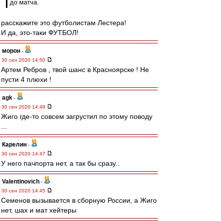
до матча.
расскажите это футболистам Лестера!
И да, это-таки ФУТБОЛ!
морон
-
30 сен 2020 14:50
Артем Ребров , твой шанс в Красноярске ! Не
пусти 4 плюхи !
agk
-
30 сен 2020 14:49
Жиго где-то совсем загрустил по этому поводу
...
Карелин
-
30 сен 2020 14:47
У него пачпорта нет, а так бы сразу..
Valentinovich
-
30 сен 2020 14:45
Семенов вызывается в сборную России, а Жиго
нет, шах и мат хейтеры