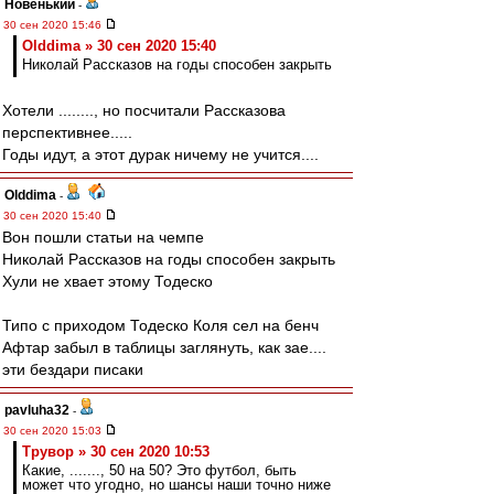
Новенький
-
30 сен 2020 15:46
Olddima » 30 сен 2020 15:40
Николай Рассказов на годы способен закрыть
Хотели ........, но посчитали Рассказова
перспективнее.....
Годы идут, а этот дурак ничему не учится....
Olddima
-
30 сен 2020 15:40
Вон пошли статьи на чемпе
Николай Рассказов на годы способен закрыть
Хули не хвает этому Тодеско
Типо с приходом Тодеско Коля сел на бенч
Афтар забыл в таблицы заглянуть, как зае....
эти бездари писаки
pavluha32
-
30 сен 2020 15:03
Трувор » 30 сен 2020 10:53
Какие, ......., 50 на 50? Это футбол, быть
может что угодно, но шансы наши точно ниже