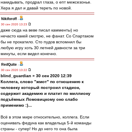
накидывать, продрал глаза, о епт межсезонье.
Хера я дал и давай тереть по новой.
Nikiforoff
-
30 сен 2020 13:23
даже сюда на веве писал камменты) но
нечасто какей смотрю, не фанат. Со Спартаком
бы не прокатило. Сто пудов вспомнил бы
любую игру хоть 30 летней давности за три
минуты, если видел конечно.
RedQuite
-
30 сен 2020 13:22
blind_guardian » 30 сен 2020 12:39
Коллега, слово "жмот" по отношению к
человеку который построил стадион,
содержит академию и платит по миллиону
подъёмных Ломовицкому оно слабо
применимо :)...
Всё в этом мире относительно, коллега. Если
оценивать федуна как владельца 5-й команды
страны - супер! Но до него то она была