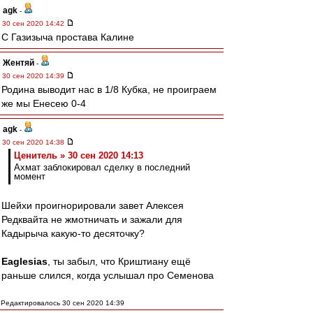
agk
-
30 сен 2020 14:42
С Газизыча простава Калине
Жентяй
-
30 сен 2020 14:39
Родина выводит нас в 1/8 Кубка, не проиграем
же мы Енесею 0-4
agk
-
30 сен 2020 14:38
Ценитель » 30 сен 2020 14:13
Ахмат заблокировал сделку в последний
момент
Шейхи проигнорировали завет Алексея
Редквайта не жмотничать и зажали для
Кадырыча какую-то десяточку?
Eaglesias
, ты забыл, что Криштиану ещё
раньше слился, когда услышал про Семенова
Редактировалось 30 сен 2020 14:39