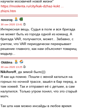
научили москвичей новой жизни"
https://moslenta.ru/city/kak-dzhaz-kokt ...
zhizni.htm
nosorog
-
30 сен 2020 13:41
Интересная вещь. Судья в поле и вся бригада
не может быть из города одной из команд. А
бригада VAR, получается, может... Забавно, с
учетом, что VAR периодически перекрывает
решение главного, как нам объясняет товарищ
мадьяр...
Olddima
-
30 сен 2020 13:25
Nikiforoff
, да зимой было)))
Я как ща помню. Пошли с женой кататься на
горных по ночной трассе, зашёл в бар перед, а
там хоккей. Так и отправил её с детьми, а сам
налупился. Только утром понял, что это старый
матч.
Так шта нам можно инсайды в любое время