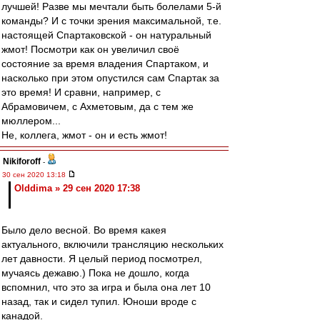
лучшей! Разве мы мечтали быть болелами 5-й
команды? И с точки зрения максимальной, т.е.
настоящей Спартаковской - он натуральный
жмот! Посмотри как он увеличил своё
состояние за время владения Спартаком, и
насколько при этом опустился сам Спартак за
это время! И сравни, например, с
Абрамовичем, с Ахметовым, да с тем же
мюллером...
Не, коллега, жмот - он и есть жмот!
Nikiforoff
-
30 сен 2020 13:18
Olddima » 29 сен 2020 17:38
Было дело весной. Во время какея
актуального, включили трансляцию нескольких
лет давности. Я целый период посмотрел,
мучаясь дежавю.) Пока не дошло, когда
вспомнил, что это за игра и была она лет 10
назад, так и сидел тупил. Юноши вроде с
канадой.