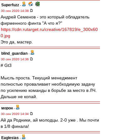
Superfuzz
-
30 сен 2020 14:38
Андрей Семенов - это который обладатель
фирменного финта "А что я?"
https://cdn.rutarget.ru/creative/167819/e_300x60
0.jpg
Это да, мастер.
blind_guardian
-
30 сен 2020 14:36
# Gt3
Мысль проста. Текущий менеджмент
полностью проваливает необходимую задачу
по усилению команды в борьбе за место в ЛЧ.
Дальше не копай.
морон
-
30 сен 2020 14:34
Ай да Родники, ай молодцы. 2-0 уже . Мы почти
в 1/8 финала!
Eaglesias
-