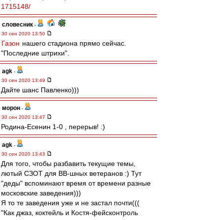
1715148/
словесник
-
30 сен 2020 13:50
Газон
нашего стадиона прямо сейчас.
"Последние штрихи".
agk
-
30 сен 2020 13:49
Дайте шанс Павленко)))
морон
-
30 сен 2020 13:47
Родина-Есенин 1-0 , перерыв! :)
agk
-
30 сен 2020 13:43
Для того, чтобы разбавить текущие темы,
лютый СЗОТ для ВВ-шных ветеранов :) Тут
"деды" вспоминают время от времени разные
московские заведения)))
Я то те заведения уже и не застал почти(((
"Как джаз, коктейль и Костя-фейсконтроль