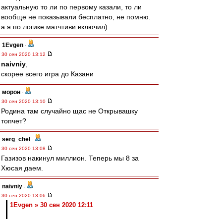
актуальную то ли по первому казали, то ли
вообще не показывали бесплатно, не помню.
а я по логике матчтиви включил)
1Evgen
-
30 сен 2020 13:12
naivniy
,
скорее всего игра до Казани
морон
-
30 сен 2020 13:10
Родина там случайно щас не Открывашку
топчет?
serg_chel
-
30 сен 2020 13:08
Газизов накинул миллион. Теперь мы 8 за
Хюсая даем.
naivniy
-
30 сен 2020 13:06
1Evgen » 30 сен 2020 12:11