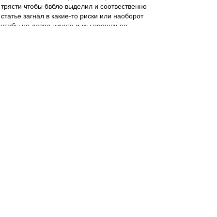
трясти чтобы бвбло выделил и соотвественно
статье загнал в какие-то риски или наоборот
чтобы не давал ничего и мы прошли по
рискменеджменту...)
У меня к тебе вопрос, Дамир. Вот ты написал
сообщение про покупку игрока чтобы пройти
дистьацию, Цорна и про ссут в уши, ок. А что
сказать-то хотел?
serg_chel
-
30 сен 2020 12:47
blind_guardian
,
Инсайдеры почему-то обходят стороной
исходящие трансферы, а также структуры
выплат по входящим. Исходящие идут на
баланс сразу целиком, независимо от
структуры выплат. А входящие можно
растянуть на всю сумму подписанного
контракта. Плюс в исходящих есть бонусы и
проценты за перепродажу. Наверняка, что-то