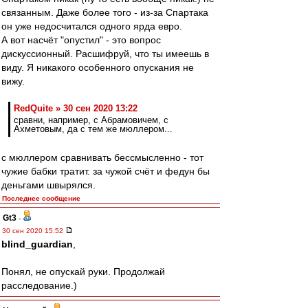
связанным. Даже более того - из-за Спартака
он уже недосчитался одного ярда евро.
А вот насчёт "опустил" - это вопрос
дискуссионный. Расшифруй, что ты имеешь в
виду. Я никакого особенного опускания не
вижу.
RedQuite » 30 сен 2020 13:22
сравни, например, с Абрамовичем, с
Ахметовым, да с тем же мюллером...
с мюллером сравнивать бессмысленно - тот
чужие бабки тратит. за чужой счёт и федун бы
деньгами швырялся.
Последнее сообщение
Gt3
-
30 сен 2020 15:52
blind_guardian
,
Понял, не опускай руки. Продолжай
расследование.)