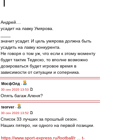
Андрей....
усадит на лавку Умярова.
____
значит усадит. И цель умярова должна быть
усадить на лавку конкурента.
Не говоря о том уж, что если к этому моменту
будет тактик Тедеско, то вполне возможно
дозироваться будет игровое время в
зависимости от ситуации и соперника.
МосфОлд
-
30 сен 2020 13:53
Опять багаж Аленя?
teorver
-
30 сен 2020 13:52
Список 33 лучших за прошлый сезон.
Наших пятеро, ни одного на первой позиции.
https://www.sport-express.ru/football/r ... t-