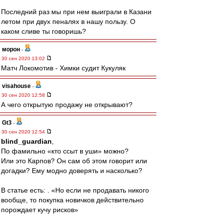
Последний раз мы при нем выиграли в Казани
летом при двух пеналях в нашу пользу. О
каком сливе ты говоришь?
морон
-
30 сен 2020 13:02
Матч Локомотив - Химки судит Кукуляк
visahouse
-
30 сен 2020 12:58
А чего открытую продажу не открывают?
Gt3
-
30 сен 2020 12:54
blind_guardian
,
По фамильно «кто ссыт в уши» можно?
Или это Карпов? Он сам об этом говорит или
догадки? Ему модно доверять и насколько?
В статье есть: . «Но если не продавать никого
вообще, то покупка новичков действительно
порождает кучу рисков»