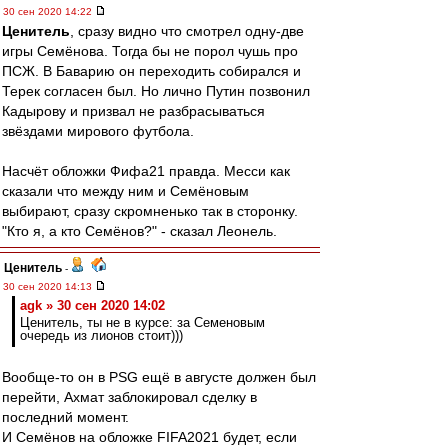
30 сен 2020 14:22
Ценитель
, сразу видно что смотрел одну-две
игры Семёнова. Тогда бы не порол чушь про
ПСЖ. В Баварию он переходить собирался и
Терек согласен был. Но лично Путин позвонил
Кадырову и призвал не разбрасываться
звёздами мирового футбола.
Насчёт обложки Фифа21 правда. Месси как
сказали что между ним и Семёновым
выбирают, сразу скромненько так в сторонку.
"Кто я, а кто Семёнов?" - сказал Леонель.
Ценитель
-
30 сен 2020 14:13
agk » 30 сен 2020 14:02
Ценитель, ты не в курсе: за Семеновым
очередь из лионов стоит)))
Вообще-то он в PSG ещё в августе должен был
перейти, Ахмат заблокировал сделку в
последний момент.
И Семёнов на обложке FIFA2021 будет, если