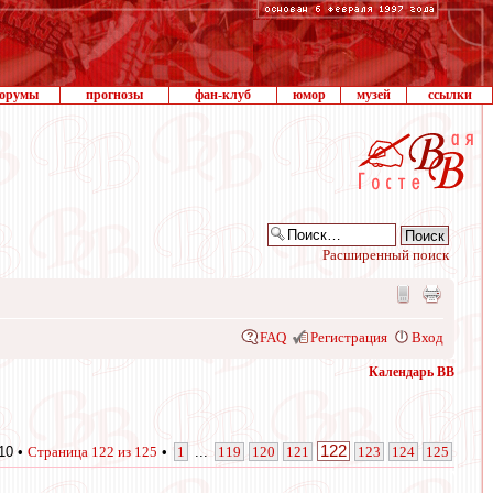
орумы
прогнозы
фан-клуб
юмор
музей
ссылки
Расширенный поиск
FAQ
Регистрация
Вход
Календарь ВВ
122
10 •
Страница
122
из
125
•
1
...
119
120
121
123
124
125