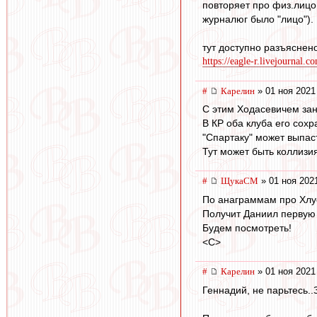
повторяет про физ.лицо
журналюг было "лицо"). 
тут доступно разъяснено
https://eagle-r.livejournal.
#
Карелин
» 01 ноя 2021
С этим Ходасевичем за
В КР оба клуба его сох
"Спартаку" может выпас
Тут может быть коллизия 
#
ЩукаСМ
» 01 ноя 202
По анаграммам про Хлус
Получит Даниил первую З
Будем посмотреть!
<C>
#
Карелин
» 01 ноя 2021
Геннадий, не парьтесь..