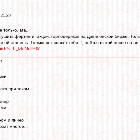
 21:29
 только, ага..
глушить фертинги, акции, горлодёриков на Давилонской бирже. Толь
ысой станешь. Только рок спасёт тебя..", поётся в этой песне на ан
/watch?v=L_k4uMo893M
21
ики
така при таком
?
ионер
ами ,
ром и лично
зит многое...