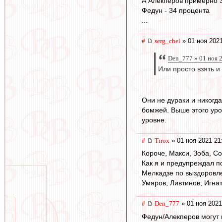
А Алекперов примерно 
Федун - 34 процента
...
#
serg_chel
» 01 ноя 2021
Den_777 » 01 ноя 
Или просто взять и
Они не дураки и никогд
бомжей. Выше этого уро
уровне.
#
Tirox
» 01 ноя 2021 21
Короче, Макси, Зоба, Со
Как я и предупреждал по
Мелкадзе по выздоровле
Умяров, Ливтинов, Игна
#
Den_777
» 01 ноя 2021
Федун/Алекперов могут 