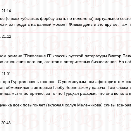
 21:14
ное (о всех кубышках форбсу знать не положено) вертуальное состо
 если их продать на данный момэнт. Живые деньги это другое. Там,
 21:12
ном романе "Поколение П" классик русской литературы Виктор Пеле
ро отношения погонов, агентов и авторитетных бизнесменов. Но на
 21:01
ут про Гурцкая очень топорно. С упомянутым там аффторитетом связ
кая обмолвился в интервью Глебу Чернявскому давеча. Там сложить
тница мстит истерично, за то что Гурцкая раскрыл, что она вопила
дуниха всех повыгоняет (включая холуя Мележикова) сливы все-рав
 20:48