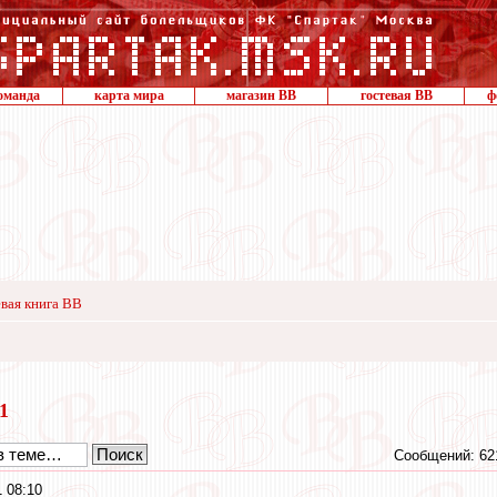
оманда
карта мира
магазин ВВ
гостевая ВВ
ф
вая книга ВВ
21
Сообщений: 62
 08:10