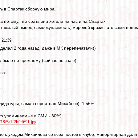
ть в Спартак сборную мира.
да потому, что срать они хотели на нас и на Спартак.
 тяжелый рынок, самоокупаемость, мировой кризис, это сами поним
 21:39
 делал 2 года назад, даже в МК перепечатали))
се было по прежнему (сейчас не знаю)
ва:
ндидатуры, самая вероятная Михайлов): 1,56%
сто упоминаемые в СМИ - 30%)
9/18/5a1f2bfef691.jpg
то с уходом Михайлова со всех постов в клубе, миноритарная дол