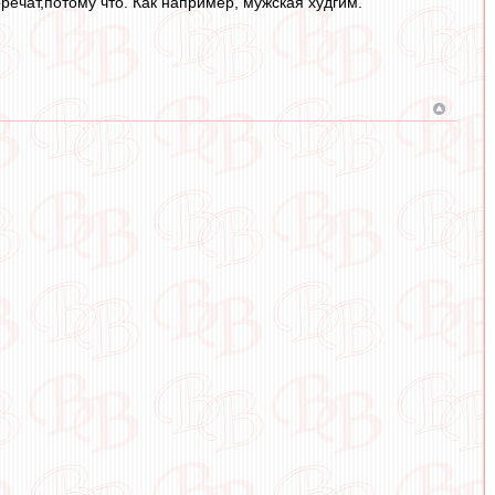
ечат,потому что. Как например, мужская худгим.