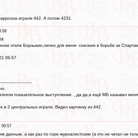
аррсона играли 442. А потом 4231.
4:58
04
анном этапе Борзыкин,лично для меня- союзник в борьбе за Спартак
021 06:57
---------------------
но.
теяли показательное выступление. ,,да да,а ещё МБ называл мен
е в 2 центральных играли. Видел картинку из 442.
 00:57
им данным, а как раз по горе-журналистским (а кто не читал не то