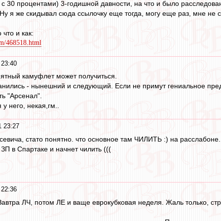
 с 30 процентами) 3-годишной давности, на что и было расследован
Ну я же скидывал сюда ссылочку еще тогда, могу еще раз, мне не 
 что и как:
com/468518.html
 23:40
нятный камуфлет может получиться.
ранились - нынешний и следующий. Если не примут гениальное пред
ть "Арсенал".
у него, некая,гм..
1 23:27
евича, стато понятно. что основное там ЧИЛИТЬ :) на расслабоне..
П в Спартаке и начнет чилить (((
 22:36
Завтра ЛЧ, потом ЛЕ и ваще еврокубковая неделя. Жаль только, ст