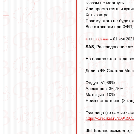
глазом не моргнуть.
Или просто взять и купи
Хоть завтра.
Почему этого не будет, 
Все отговорки про ФФП,
#
Eaglesias
» 01 ноя 2021
SAS
, Расследование же
На начало этого года в
Доли в ФК Спартак-Моск
Федун: 51,69%
Алекперов: 36,75%
Матыцын: 10%
Неизвестно точно (3 ка
Физ-лица (те самые ча
https://c.radikal.ru/c39/190
ЗЫ. Вполне возможно, ч