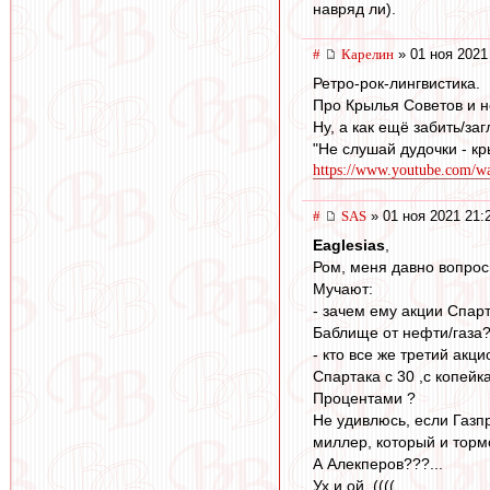
навряд ли).
#
Карелин
» 01 ноя 2021
Ретро-рок-лингвистика.
Про Крылья Советов и не
Ну, а как ещё забить/за
"Не слушай дудочки - кр
https://www.youtube.com
#
SAS
» 01 ноя 2021 21:
Eaglesias
,
Ром, меня давно вопрос
Мучают:
- зачем ему акции Спар
Баблище от нефти/газа
- кто все же третий акц
Спартака с 30 ,с копейк
Процентами ?
Не удивлюсь, если Газп
миллер, который и тормо
А Алекперов???...
Ух и ой ,((((