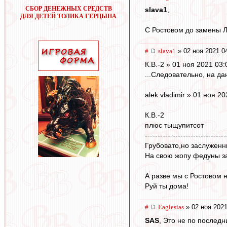
СБОР ДЕНЕЖНЫХ СРЕДСТВ
slava1
,
ДЛЯ ДЕТЕЙ ТОЛИКА ГЕРЦЫНА
С Ростовом до замены Л
#
slava1
» 02 ноя 2021 0
К.В.-2 » 01 ноя 2021 03:
...Следовательно, на д
alek.vladimir » 01 ноя 2
К.В.-2
плюс тыщупитсот
--------------------------------
Грубовато,но заслуженн
На свою жопу федуны за
А разве мы с Ростовом н
Руй ты дома!
#
Eaglesias
» 02 ноя 2021
SAS
, Это не по последн