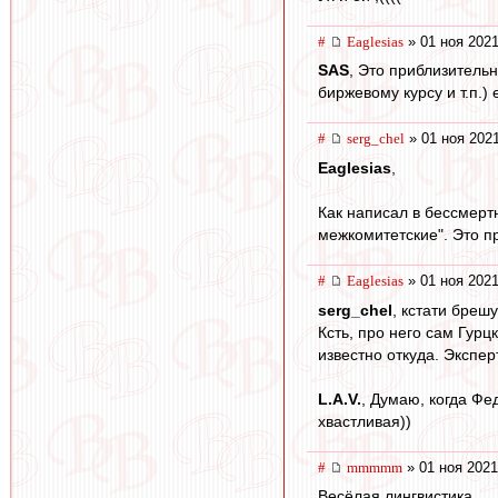
#
Eaglesias
» 01 ноя 2021
SAS
, Это приблизитель
биржевому курсу и т.п.)
#
serg_chel
» 01 ноя 2021
Eaglesias
,
Как написал в бессмерт
межкомитетские". Это п
#
Eaglesias
» 01 ноя 2021
serg_chel
, кстати бреш
Ксть, про него сам Гурц
известно откуда. Экспер
L.А.V.
, Думаю, когда Фе
хвастливая))
#
mmmmm
» 01 ноя 2021
Весёлая лингвистика.