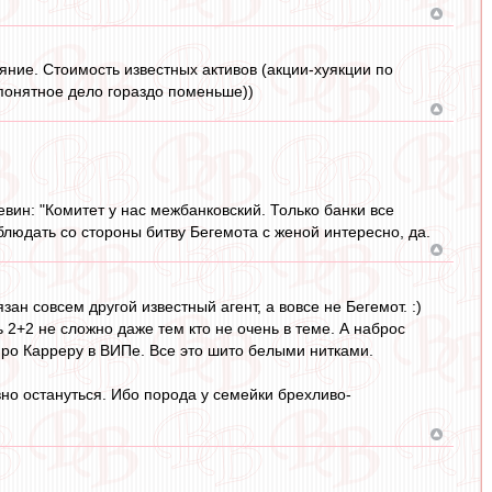
яние. Стоимость известных активов (акции-хуякции по
 понятное дело гораздо поменьше))
вин: "Комитет у нас межбанковский. Только банки все
блюдать со стороны битву Бегемота с женой интересно, да.
ан совсем другой известный агент, а вовсе не Бегемот. :)
 2+2 не сложно даже тем кто не очень в теме. А наброс
 про Карреру в ВИПе. Все это шито белыми нитками.
но остануться. Ибо порода у семейки брехливо-