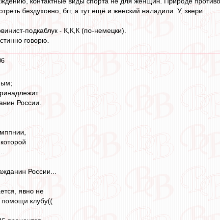
ждению, контактные виды спорта не для женщин. Природе противор
реть бездуховно, бгг, а тут ещё и женский наладили. У, звери..
инист-подкаблук - К,К,К (по-немецки).
Истинно говорю.
06
ным;
принадлежит
анин России.
мппнии,
 которой
..
ажданин России...
ается, явно не
по помощи клубу((