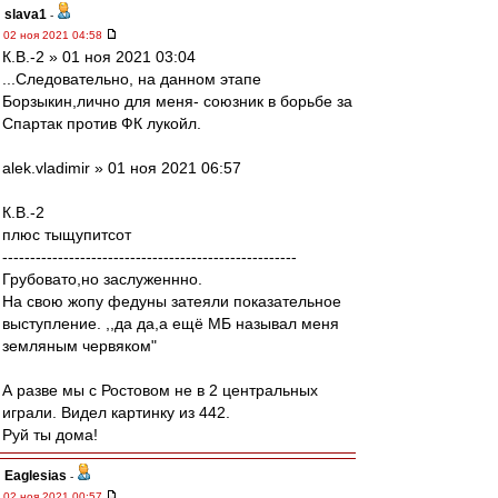
slava1
-
02 ноя 2021 04:58
К.В.-2 » 01 ноя 2021 03:04
...Следовательно, на данном этапе
Борзыкин,лично для меня- союзник в борьбе за
Спартак против ФК лукойл.
alek.vladimir » 01 ноя 2021 06:57
К.В.-2
плюс тыщупитсот
-----------------------------------------------------
Грубовато,но заслуженнно.
На свою жопу федуны затеяли показательное
выступление. ,,да да,а ещё МБ называл меня
земляным червяком"
А разве мы с Ростовом не в 2 центральных
играли. Видел картинку из 442.
Руй ты дома!
Eaglesias
-
02 ноя 2021 00:57