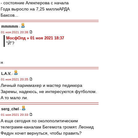
- состояние Алекперова с начала
Года выросло на 7,25 миллиАРДА
Баксов...
mmmmm
-
01 ноя 2021 20:38
МосфОлд » 01 ноя 2021 18:37
"Й"?
н
L.А.V.
-
01 ноя 2021 20:35
Личный парикмахер и мастер педикюра
Заремы, надеюсь, не интересуются футболом.
А то мало ли.
serg_chel
-
01 ноя 2021 20:33
А еще сегодня по околополитическим
телеграмм-каналам Бегемота громят. Леонид
Федун хочет вернуться, чтобы править?