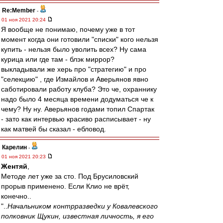
Re:Member
-
01 ноя 2021 20:24
Я вообще не понимаю, почему уже в тот
момент когда они готовили "списки" кого нельзя
купить - нельзя было уволить всех? Ну сама
курица или где там - блэк миррор?
выкладывали же херь про "стратегию" и про
"селекцию" , где Измайлов и Аверьянов явно
саботировали работу клуба? Это че, охраннику
надо было 4 месяца времени додуматься че к
чему? Ну ну. Аверьянов годами топил Спартак
- зато как интервью красиво расписывает - ну
как матвей бы сказал - ебловод.
Карелин
-
01 ноя 2021 20:23
Жентяй
,
Методе лет уже за сто. Под Брусиловский
прорыв применено. Если Клио не врёт,
конечно..
"..
Начальником контрразведки у Ковалевского
полковник Щукин, известная личность, я его