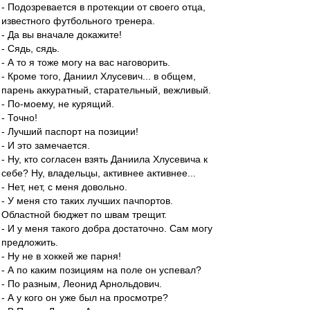
- Подозревается в протекции от своего отца,
известного футбольного тренера.
- Да вы вначале докажите!
- Сядь, сядь.
- А то я тоже могу на вас наговорить.
- Кроме того, Даниил Хлусевич... в общем,
парень аккуратный, старательный, вежливый.
- По-моему, не курящий.
- Точно!
- Лучший паспорт на позиции!
- И это замечается.
- Ну, кто согласен взять Даниила Хлусевича к
себе? Ну, владельцы, активнее активнее...
- Нет, нет, с меня довольно.
- У меня сто таких лучших пачпортов.
Областной бюджет по швам трещит.
- И у меня такого добра достаточно. Сам могу
предложить.
- Ну не в хоккей же парня!
- А по каким позициям на поле он успевал?
- По разным, Леонид Арнольдович.
- А у кого он уже был на просмотре?