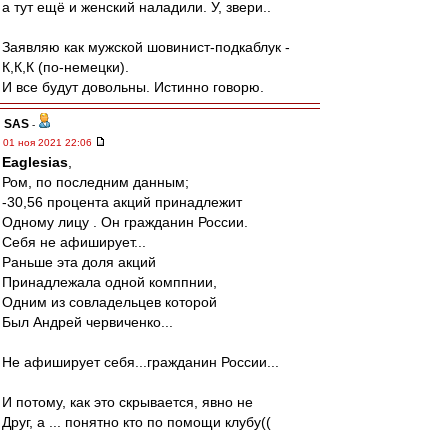
а тут ещё и женский наладили. У, звери..
Заявляю как мужской шовинист-подкаблук -
К,К,К (по-немецки).
И все будут довольны. Истинно говорю.
SAS
-
01 ноя 2021 22:06
Eaglesias
,
Ром, по последним данным;
-30,56 процента акций принадлежит
Одному лицу . Он гражданин России.
Себя не афиширует...
Раньше эта доля акций
Принадлежала одной комппнии,
Одним из совладельцев которой
Был Андрей червиченко...
Не афиширует себя...гражданин России...
И потому, как это скрывается, явно не
Друг, а ... понятно кто по помощи клубу((