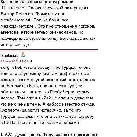
Как написал в бессмертном романе
"Поколение П" классик русской литературы
Виктор Пелевин: "Комитет у нас
межбанковский. Только банки все
межкомитетские". Это про отношения погонов,
агентов и авторитетных бизнесменов. Но
наблюдать со стороны битву Бегемота с женой
интересно, да.
Eaglesias
-
01 ноя 2021 21:01
serg_chel
, кстати брешут про Гурцкая очень
топорно. С упомянутым там аффторитетом
связан совсем другой известный агент, а вовсе
не Бегемот. :) Ксть, про него сам Гурцкая
обмолвился в интервью Глебу Чернявскому
давеча. Там сложить 2+2 не сложно даже тем
кто не очень в теме. А наброс известно откуда.
Экспертница мстит истерично, за то что
Гурцкая раскрыл, что она вопила про Карреру
в ВИПе. Все это шито белыми нитками.
L.А.V.
, Думаю, когда Федуниха всех повыгоняет