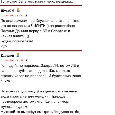
Тут может быть коллизия у него, некая,гм..
ЩукаСМ
-
01 ноя 2021 23:27
По анаграммам про Хлусевича, стато понятно.
что основное там ЧИЛИТЬ :) на расслабоне...
Получит Даниил первую ЗП в Спартаке и
начнет чилить (((
Будем посмотреть!
<C>
Карелин
-
01 ноя 2021 22:36
Геннадий, не парьтесь..Завтра ЛЧ, потом ЛЕ и
ваще еврокубковая неделя. Жаль только,
стрелки часов не перевели..И будет привычная
Книга.
По моему глубокому убеждению, контактные
виды спорта не для женщин. Природе
противоречат,потому что. Как например,
мужская худгим.
Мужской-то амерфут смотреть бездуховно, бгг,