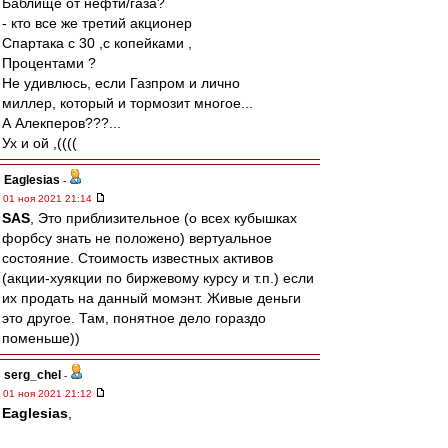
Баблище от нефти/газа?
- кто все же третий акционер
Спартака с 30 ,с копейками ,
Процентами ?
Не удивлюсь, если Газпром и лично
миллер, который и тормозит многое...
А Алекперов???...
Ух и ой ,((((
Eaglesias
-
01 ноя 2021 21:14
SAS
, Это приблизительное (о всех кубышках
форбсу знать не положено) вертуальное
состояние. Стоимость известных активов
(акции-хуякции по биржевому курсу и т.п.) если
их продать на данный момэнт. Живые деньги
это другое. Там, понятное дело гораздо
поменьше))
serg_chel
-
01 ноя 2021 21:12
Eaglesias
,