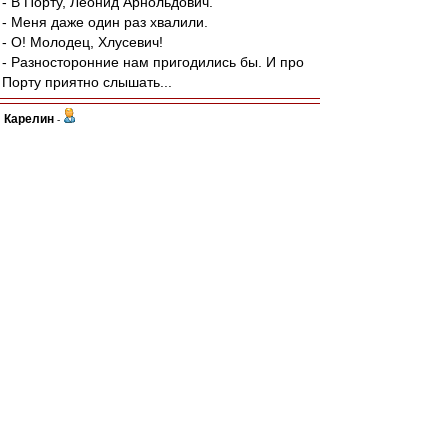
- В Порту, Леонид Арнольдович.
- Меня даже один раз хвалили.
- О! Молодец, Хлусевич!
- Разносторонние нам пригодились бы. И про
Порту приятно слышать...
Карелин
-
01 ноя 2021 18:48
Ал
,
А чем плох лозунг, сам по себе?
Ну, нет продолжения - "Спартак" без Лукойла,
это да. Придти на сектор с белыми платочками
- это и легитимно, и гигиенично, гм..
А ребятам сдать незаработанную премию в
кассу. Делов-то.
И да..Что кактус, что крокус - легко выдираются
с корнем.
Можно и без вил, да..Это я как садист -
огородник знаю.
К слову, о цветах.
Не сегодня, но в этом году 40 лет главному