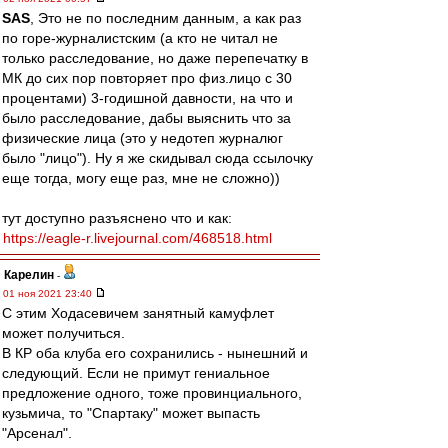
SAS
, Это не по последним данным, а как раз
по горе-журналистским (а кто не читал не
только расследование, но даже перепечатку в
МК до сих пор повторяет про физ.лицо с 30
процентами) 3-годишной давности, на что и
было расследование, дабы выяснить что за
физические лица (это у недотеп журналюг
было "лицо"). Ну я же скидывал сюда ссылочку
еще тогда, могу еще раз, мне не сложно))
тут доступно разъяснено что и как:
https://eagle-r.livejournal.com/468518.html
Карелин
-
01 ноя 2021 23:40
С этим Ходасевичем занятный камуфлет
может получиться.
В КР оба клуба его сохранились - нынешний и
следующий. Если не примут гениальное
предложение одного, тоже провинциального,
кузьмича, то "Спартаку" может выпасть
"Арсенал".