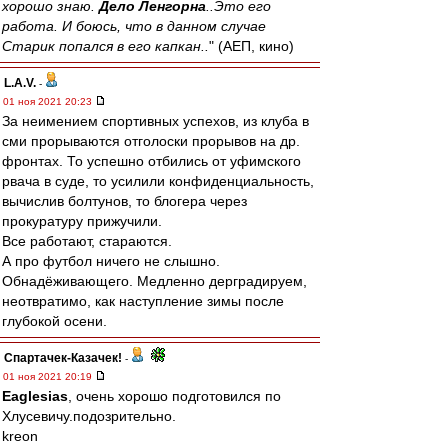
хорошо знаю.
Дело Ленгорна
..Это его
работа. И боюсь, что в данном случае
Старик попался в его капкан..
" (АЕП, кино)
L.А.V.
-
01 ноя 2021 20:23
За неимением спортивных успехов, из клуба в
сми прорываются отголоски прорывов на др.
фронтах. То успешно отбились от уфимского
рвача в суде, то усилили конфиденциальность,
вычислив болтунов, то блогера через
прокуратуру прижучили.
Все работают, стараются.
А про футбол ничего не слышно.
Обнадёживающего. Медленно дерградируем,
неотвратимо, как наступление зимы после
глубокой осени.
Спартачек-Казачек!
-
01 ноя 2021 20:19
Eaglesias
, очень хорошо подготовился по
Хлусевичу.подозрительно.
kreon