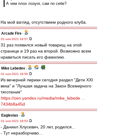
А чем плох лозунг, сам по себе?
На мой взгляд, отсутствием родного клуба.
Arcade Fire
-
01 ноя 2021 18:57
31 раз появился новый товарищ на этой
странице и 19 раз на второй. Возможно всем
нравиться писать его фамилию.
Mike Lebedev
-
01 ноя 2021 18:56
Из вечерней лирики сегодня раздел "Дети XXI
века" и "Лучшая задача на Закон Всемирного
тяготения"
https://zen.yandex.ru/media/mike_lebede ...
7434b8a45d
Eaglesias
-
01 ноя 2021 18:53
- Даниил Хлусевич, 20 лет, родился...
- Тут неразборчиво...