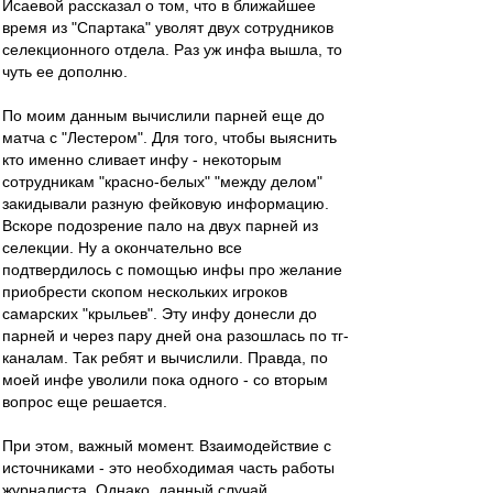
Исаевой рассказал о том, что в ближайшее
время из "Спартака" уволят двух сотрудников
селекционного отдела. Раз уж инфа вышла, то
чуть ее дополню.
По моим данным вычислили парней еще до
матча с "Лестером". Для того, чтобы выяснить
кто именно сливает инфу - некоторым
сотрудникам "красно-белых" "между делом"
закидывали разную фейковую информацию.
Вскоре подозрение пало на двух парней из
селекции. Ну а окончательно все
подтвердилось с помощью инфы про желание
приобрести скопом нескольких игроков
самарских "крыльев". Эту инфу донесли до
парней и через пару дней она разошлась по тг-
каналам. Так ребят и вычислили. Правда, по
моей инфе уволили пока одного - со вторым
вопрос еще решается.
При этом, важный момент. Взаимодействие с
источниками - это необходимая часть работы
журналиста. Однако, данный случай