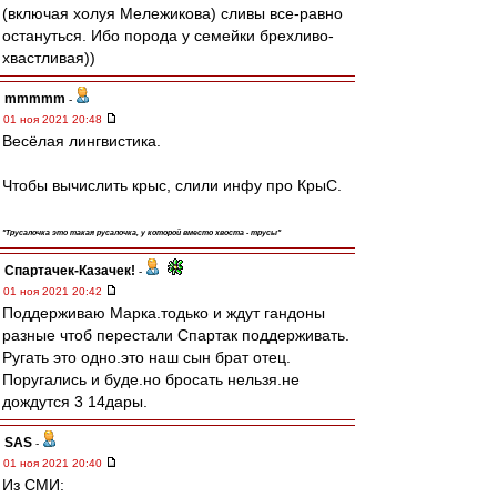
(включая холуя Мележикова) сливы все-равно
остануться. Ибо порода у семейки брехливо-
хвастливая))
mmmmm
-
01 ноя 2021 20:48
Весёлая лингвистика.
Чтобы вычислить крыс, слили инфу про КрыС.
"Трусалочка это такая русалочка, у которой вместо хвоста - трусы"
Спартачек-Казачек!
-
01 ноя 2021 20:42
Поддерживаю Марка.тодько и ждут гандоны
разные чтоб перестали Спартак поддерживать.
Ругать это одно.это наш сын брат отец.
Поругались и буде.но бросать нельзя.не
дождутся 3 14дары.
SAS
-
01 ноя 2021 20:40
Из СМИ: