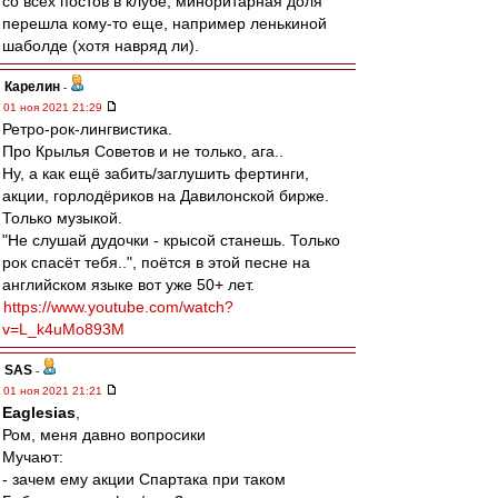
со всех постов в клубе, миноритарная доля
перешла кому-то еще, например ленькиной
шаболде (хотя навряд ли).
Карелин
-
01 ноя 2021 21:29
Ретро-рок-лингвистика.
Про Крылья Советов и не только, ага..
Ну, а как ещё забить/заглушить фертинги,
акции, горлодёриков на Давилонской бирже.
Только музыкой.
"Не слушай дудочки - крысой станешь. Только
рок спасёт тебя..", поётся в этой песне на
английском языке вот уже 50+ лет.
https://www.youtube.com/watch?
v=L_k4uMo893M
SAS
-
01 ноя 2021 21:21
Eaglesias
,
Ром, меня давно вопросики
Мучают:
- зачем ему акции Спартака при таком