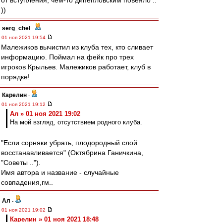
от вступления, чем-то дипепловским повеяло ..
))
serg_chel
-
01 ноя 2021 19:54
Малежиков вычистил из клуба тех, кто сливает
информацию. Поймал на фейк про трех
игроков Крыльев. Малежиков работает, клуб в
порядке!
Карелин
-
01 ноя 2021 19:12
Ал » 01 ноя 2021 19:02
На мой взгляд, отсутствием родного клуба.
"Если сорняки убрать, плодородный слой
восстанавливается" (Октябрина Ганичкина,
"Советы ..").
Имя автора и название - случайные
совпадения,гм..
Ал
-
01 ноя 2021 19:02
Карелин » 01 ноя 2021 18:48