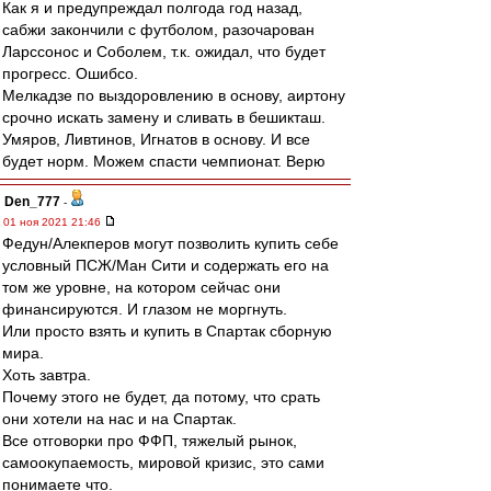
Как я и предупреждал полгода год назад,
сабжи закончили с футболом, разочарован
Ларссонос и Соболем, т.к. ожидал, что будет
прогресс. Ошибсо.
Мелкадзе по выздоровлению в основу, аиртону
срочно искать замену и сливать в бешикташ.
Умяров, Ливтинов, Игнатов в основу. И все
будет норм. Можем спасти чемпионат. Верю
Den_777
-
01 ноя 2021 21:46
Федун/Алекперов могут позволить купить себе
условный ПСЖ/Ман Сити и содержать его на
том же уровне, на котором сейчас они
финансируются. И глазом не моргнуть.
Или просто взять и купить в Спартак сборную
мира.
Хоть завтра.
Почему этого не будет, да потому, что срать
они хотели на нас и на Спартак.
Все отговорки про ФФП, тяжелый рынок,
самоокупаемость, мировой кризис, это сами
понимаете что.