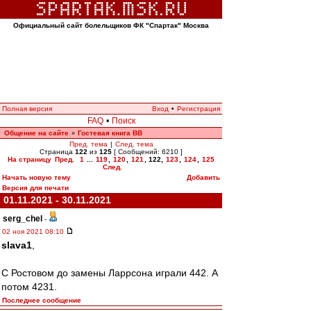
Официальный сайт болельщиков ФК "Спартак" Москва
Полная версия
Вход
•
Регистрация
FAQ
•
Поиск
Общение на сайте
Гостевая книга ВВ
»
Пред. тема
|
След. тема
Страница
122
из
125
[ Сообщений: 6210 ]
На страницу
Пред.
1
...
119
,
120
,
121
,
122
,
123
,
124
,
125
След.
Начать новую тему
Добавить
Версия для печати
01.11.2021 - 30.11.2021
serg_chel
-
02 ноя 2021 08:10
slava1
,
С Ростовом до замены Ларрсона играли 442. А
потом 4231.
Последнее сообщение