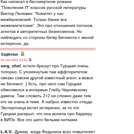
Как написал в бессмертном романе
"Поколение П" классик русской литературы
Виктор Пелевин: "Комитет у нас
межбанковский. Только банки все
межкомитетские". Это про отношения погонов,
агентов и авторитетных бизнесменов. Но
наблюдать со стороны битву Бегемота с женой
интересно, да.
Eaglesias
-
01 ноя 2021 21:01
serg_chel
, кстати брешут про Гурцкая очень
топорно. С упомянутым там аффторитетом
связан совсем другой известный агент, а вовсе
не Бегемот. :) Ксть, про него сам Гурцкая
обмолвился в интервью Глебу Чернявскому
давеча. Там сложить 2+2 не сложно даже тем
кто не очень в теме. А наброс известно откуда.
Экспертница мстит истерично, за то что
Гурцкая раскрыл, что она вопила про Карреру
в ВИПе. Все это шито белыми нитками.
L.А.V.
, Думаю, когда Федуниха всех повыгоняет