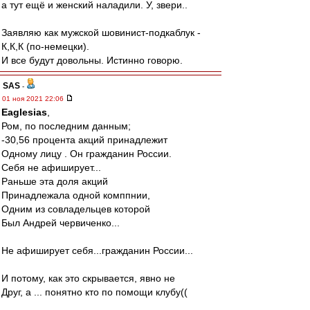
а тут ещё и женский наладили. У, звери..
Заявляю как мужской шовинист-подкаблук -
К,К,К (по-немецки).
И все будут довольны. Истинно говорю.
SAS
-
01 ноя 2021 22:06
Eaglesias
,
Ром, по последним данным;
-30,56 процента акций принадлежит
Одному лицу . Он гражданин России.
Себя не афиширует...
Раньше эта доля акций
Принадлежала одной комппнии,
Одним из совладельцев которой
Был Андрей червиченко...
Не афиширует себя...гражданин России...
И потому, как это скрывается, явно не
Друг, а ... понятно кто по помощи клубу((