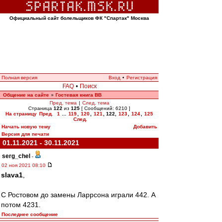
Официальный сайт болельщиков ФК "Спартак" Москва
Полная версия
Вход
•
Регистрация
FAQ
•
Поиск
Общение на сайте
Гостевая книга ВВ
»
Пред. тема
|
След. тема
Страница
122
из
125
[ Сообщений: 6210 ]
На страницу
Пред.
1
...
119
,
120
,
121
,
122
,
123
,
124
,
125
След.
Начать новую тему
Добавить
Версия для печати
01.11.2021 - 30.11.2021
serg_chel
-
02 ноя 2021 08:10
slava1
,
С Ростовом до замены Ларрсона играли 442. А
потом 4231.
Последнее сообщение