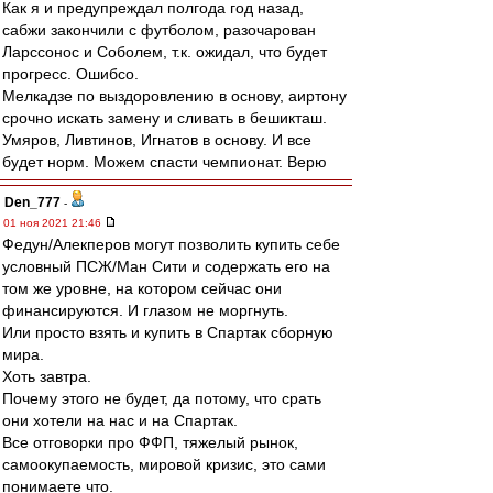
Как я и предупреждал полгода год назад,
сабжи закончили с футболом, разочарован
Ларссонос и Соболем, т.к. ожидал, что будет
прогресс. Ошибсо.
Мелкадзе по выздоровлению в основу, аиртону
срочно искать замену и сливать в бешикташ.
Умяров, Ливтинов, Игнатов в основу. И все
будет норм. Можем спасти чемпионат. Верю
Den_777
-
01 ноя 2021 21:46
Федун/Алекперов могут позволить купить себе
условный ПСЖ/Ман Сити и содержать его на
том же уровне, на котором сейчас они
финансируются. И глазом не моргнуть.
Или просто взять и купить в Спартак сборную
мира.
Хоть завтра.
Почему этого не будет, да потому, что срать
они хотели на нас и на Спартак.
Все отговорки про ФФП, тяжелый рынок,
самоокупаемость, мировой кризис, это сами
понимаете что.