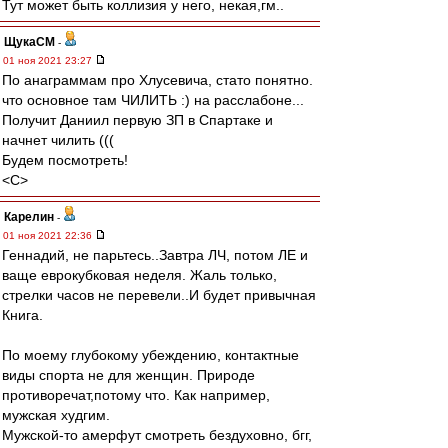
Тут может быть коллизия у него, некая,гм..
ЩукаСМ
-
01 ноя 2021 23:27
По анаграммам про Хлусевича, стато понятно.
что основное там ЧИЛИТЬ :) на расслабоне...
Получит Даниил первую ЗП в Спартаке и
начнет чилить (((
Будем посмотреть!
<C>
Карелин
-
01 ноя 2021 22:36
Геннадий, не парьтесь..Завтра ЛЧ, потом ЛЕ и
ваще еврокубковая неделя. Жаль только,
стрелки часов не перевели..И будет привычная
Книга.
По моему глубокому убеждению, контактные
виды спорта не для женщин. Природе
противоречат,потому что. Как например,
мужская худгим.
Мужской-то амерфут смотреть бездуховно, бгг,