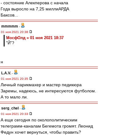
- состояние Алекперова с начала
Года выросло на 7,25 миллиАРДА
Баксов...
mmmmm
-
01 ноя 2021 20:38
МосфОлд » 01 ноя 2021 18:37
"Й"?
н
L.А.V.
-
01 ноя 2021 20:35
Личный парикмахер и мастер педикюра
Заремы, надеюсь, не интересуются футболом.
А то мало ли.
serg_chel
-
01 ноя 2021 20:33
А еще сегодня по околополитическим
телеграмм-каналам Бегемота громят. Леонид
Федун хочет вернуться, чтобы править?