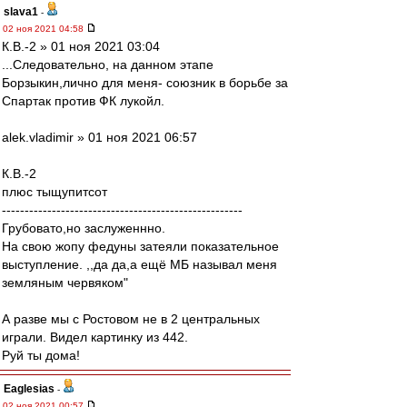
slava1
-
02 ноя 2021 04:58
К.В.-2 » 01 ноя 2021 03:04
...Следовательно, на данном этапе
Борзыкин,лично для меня- союзник в борьбе за
Спартак против ФК лукойл.
alek.vladimir » 01 ноя 2021 06:57
К.В.-2
плюс тыщупитсот
-----------------------------------------------------
Грубовато,но заслуженнно.
На свою жопу федуны затеяли показательное
выступление. ,,да да,а ещё МБ называл меня
земляным червяком"
А разве мы с Ростовом не в 2 центральных
играли. Видел картинку из 442.
Руй ты дома!
Eaglesias
-
02 ноя 2021 00:57