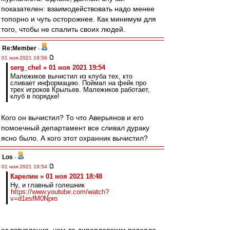
показателен: взаимодействовать надо менее
топорно и чуть осторожнее. Как минимум для
того, чтобы не спалить своих людей.
Re:Member
-
01 ноя 2021 19:56
serg_chel » 01 ноя 2021 19:54
Малежиков вычистил из клуба тех, кто
сливает информацию. Поймал на фейк про
трех игроков Крыльев. Малежиков работает,
клуб в порядке!
Кого он вычистил? То что Аверьянов и его
помоечный департамент все сливал дураку
ясно было. А кого этот охранник вычистил?
Los
-
01 ноя 2021 19:54
Карелин » 01 ноя 2021 18:48
Ну, и главный голешник
https://www.youtube.com/watch?
v=d1esfM0Npro