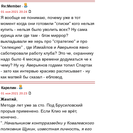
Re:Member
-
01 ноя 2021 20:24
Я вообще не понимаю, почему уже в тот
момент когда они готовили "списки" кого нельзя
купить - нельзя было уволить всех? Ну сама
курица или где там - блэк миррор?
выкладывали же херь про "стратегию" и про
"селекцию" , где Измайлов и Аверьянов явно
саботировали работу клуба? Это че, охраннику
надо было 4 месяца времени додуматься че к
чему? Ну ну. Аверьянов годами топил Спартак
- зато как интервью красиво расписывает - ну
как матвей бы сказал - ебловод.
Карелин
-
01 ноя 2021 20:23
Жентяй
,
Методе лет уже за сто. Под Брусиловский
прорыв применено. Если Клио не врёт,
конечно..
"..
Начальником контрразведки у Ковалевского
полковник Щукин, известная личность, я его