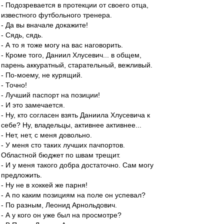
- Подозревается в протекции от своего отца,
известного футбольного тренера.
- Да вы вначале докажите!
- Сядь, сядь.
- А то я тоже могу на вас наговорить.
- Кроме того, Даниил Хлусевич... в общем,
парень аккуратный, старательный, вежливый.
- По-моему, не курящий.
- Точно!
- Лучший паспорт на позиции!
- И это замечается.
- Ну, кто согласен взять Даниила Хлусевича к
себе? Ну, владельцы, активнее активнее...
- Нет, нет, с меня довольно.
- У меня сто таких лучших пачпортов.
Областной бюджет по швам трещит.
- И у меня такого добра достаточно. Сам могу
предложить.
- Ну не в хоккей же парня!
- А по каким позициям на поле он успевал?
- По разным, Леонид Арнольдович.
- А у кого он уже был на просмотре?