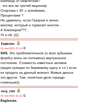
Баблище от нефти/газа?
- кто все же третий акционер
Спартака с 30 ,с копейками ,
Процентами ?
Не удивлюсь, если Газпром и лично
миллер, который и тормозит многое...
А Алекперов???...
Ух и ой ,((((
Eaglesias
-
01 ноя 2021 21:14
SAS
, Это приблизительное (о всех кубышках
форбсу знать не положено) вертуальное
состояние. Стоимость известных активов
(акции-хуякции по биржевому курсу и т.п.) если
их продать на данный момэнт. Живые деньги
это другое. Там, понятное дело гораздо
поменьше))
serg_chel
-
01 ноя 2021 21:12
Eaglesias
,