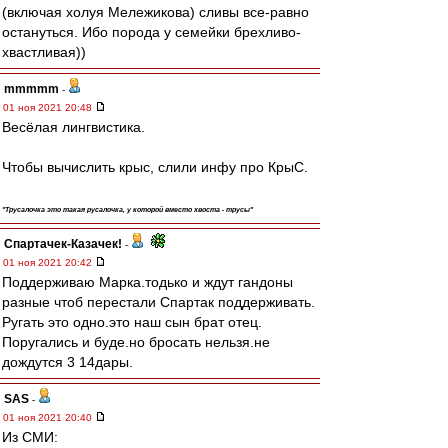
(включая холуя Мележикова) сливы все-равно
остануться. Ибо порода у семейки брехливо-
хвастливая))
mmmmm
-
01 ноя 2021 20:48
Весёлая лингвистика.
Чтобы вычислить крыс, слили инфу про КрыС.
"Трусалочка это такая русалочка, у которой вместо хвоста - трусы"
Спартачек-Казачек!
-
01 ноя 2021 20:42
Поддерживаю Марка.тодько и ждут гандоны
разные чтоб перестали Спартак поддерживать.
Ругать это одно.это наш сын брат отец.
Поругались и буде.но бросать нельзя.не
дождутся 3 14дары.
SAS
-
01 ноя 2021 20:40
Из СМИ: