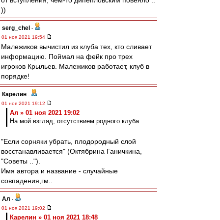
от вступления, чем-то дипепловским повеяло ..
))
serg_chel
-
01 ноя 2021 19:54
Малежиков вычистил из клуба тех, кто сливает
информацию. Поймал на фейк про трех
игроков Крыльев. Малежиков работает, клуб в
порядке!
Карелин
-
01 ноя 2021 19:12
Ал » 01 ноя 2021 19:02
На мой взгляд, отсутствием родного клуба.
"Если сорняки убрать, плодородный слой
восстанавливается" (Октябрина Ганичкина,
"Советы ..").
Имя автора и название - случайные
совпадения,гм..
Ал
-
01 ноя 2021 19:02
Карелин » 01 ноя 2021 18:48