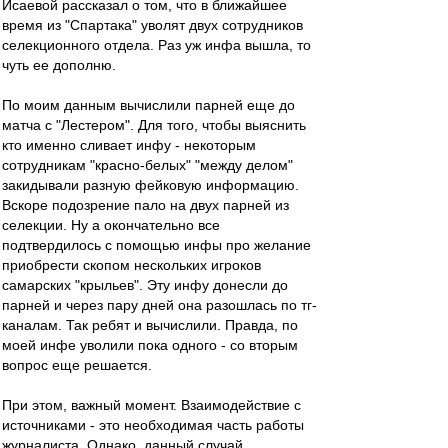
Исаевой рассказал о том, что в ближайшее
время из "Спартака" уволят двух сотрудников
селекционного отдела. Раз уж инфа вышла, то
чуть ее дополню.
По моим данным вычислили парней еще до
матча с "Лестером". Для того, чтобы выяснить
кто именно сливает инфу - некоторым
сотрудникам "красно-белых" "между делом"
закидывали разную фейковую информацию.
Вскоре подозрение пало на двух парней из
селекции. Ну а окончательно все
подтвердилось с помощью инфы про желание
приобрести скопом нескольких игроков
самарских "крыльев". Эту инфу донесли до
парней и через пару дней она разошлась по тг-
каналам. Так ребят и вычислили. Правда, по
моей инфе уволили пока одного - со вторым
вопрос еще решается.
При этом, важный момент. Взаимодействие с
источниками - это необходимая часть работы
журналиста. Однако, данный случай