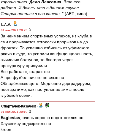
хорошо знаю.
Дело Ленгорна
..Это его
работа. И боюсь, что в данном случае
Старик попался в его капкан..
" (АЕП, кино)
L.А.V.
-
01 ноя 2021 20:23
За неимением спортивных успехов, из клуба в
сми прорываются отголоски прорывов на др.
фронтах. То успешно отбились от уфимского
рвача в суде, то усилили конфиденциальность,
вычислив болтунов, то блогера через
прокуратуру прижучили.
Все работают, стараются.
А про футбол ничего не слышно.
Обнадёживающего. Медленно дерградируем,
неотвратимо, как наступление зимы после
глубокой осени.
Спартачек-Казачек!
-
01 ноя 2021 20:19
Eaglesias
, очень хорошо подготовился по
Хлусевичу.подозрительно.
kreon