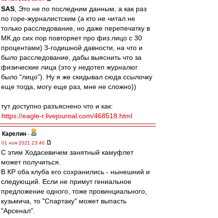
SAS
, Это не по последним данным, а как раз
по горе-журналистским (а кто не читал не
только расследование, но даже перепечатку в
МК до сих пор повторяет про физ.лицо с 30
процентами) 3-годишной давности, на что и
было расследование, дабы выяснить что за
физические лица (это у недотеп журналюг
было "лицо"). Ну я же скидывал сюда ссылочку
еще тогда, могу еще раз, мне не сложно))
тут доступно разъяснено что и как:
https://eagle-r.livejournal.com/468518.html
Карелин
-
01 ноя 2021 23:40
С этим Ходасевичем занятный камуфлет
может получиться.
В КР оба клуба его сохранились - нынешний и
следующий. Если не примут гениальное
предложение одного, тоже провинциального,
кузьмича, то "Спартаку" может выпасть
"Арсенал".