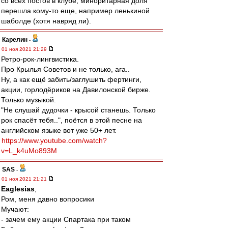
со всех постов в клубе, миноритарная доля
перешла кому-то еще, например ленькиной
шаболде (хотя навряд ли).
Карелин
-
01 ноя 2021 21:29
Ретро-рок-лингвистика.
Про Крылья Советов и не только, ага..
Ну, а как ещё забить/заглушить фертинги,
акции, горлодёриков на Давилонской бирже.
Только музыкой.
"Не слушай дудочки - крысой станешь. Только
рок спасёт тебя..", поётся в этой песне на
английском языке вот уже 50+ лет.
https://www.youtube.com/watch?
v=L_k4uMo893M
SAS
-
01 ноя 2021 21:21
Eaglesias
,
Ром, меня давно вопросики
Мучают:
- зачем ему акции Спартака при таком