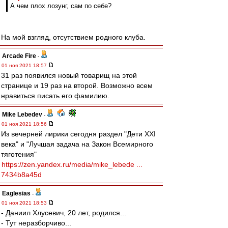
А чем плох лозунг, сам по себе?
На мой взгляд, отсутствием родного клуба.
Arcade Fire
-
01 ноя 2021 18:57
31 раз появился новый товарищ на этой
странице и 19 раз на второй. Возможно всем
нравиться писать его фамилию.
Mike Lebedev
-
01 ноя 2021 18:56
Из вечерней лирики сегодня раздел "Дети XXI
века" и "Лучшая задача на Закон Всемирного
тяготения"
https://zen.yandex.ru/media/mike_lebede ...
7434b8a45d
Eaglesias
-
01 ноя 2021 18:53
- Даниил Хлусевич, 20 лет, родился...
- Тут неразборчиво...