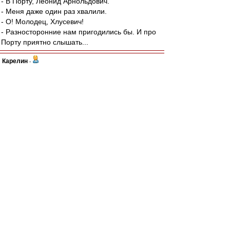
- В Порту, Леонид Арнольдович.
- Меня даже один раз хвалили.
- О! Молодец, Хлусевич!
- Разносторонние нам пригодились бы. И про
Порту приятно слышать...
Карелин
-
01 ноя 2021 18:48
Ал
,
А чем плох лозунг, сам по себе?
Ну, нет продолжения - "Спартак" без Лукойла,
это да. Придти на сектор с белыми платочками
- это и легитимно, и гигиенично, гм..
А ребятам сдать незаработанную премию в
кассу. Делов-то.
И да..Что кактус, что крокус - легко выдираются
с корнем.
Можно и без вил, да..Это я как садист -
огородник знаю.
К слову, о цветах.
Не сегодня, но в этом году 40 лет главному