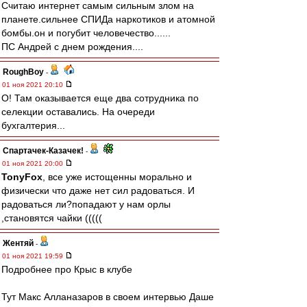
Считаю интернет самым сильным злом на
планете.сильнее СПИДа наркотиков и атомной
бомбы.он и погубит человечество......
ПС Андрей с днем рождения....
RoughBoy
-
01 ноя 2021 20:10
О! Там оказывается еще два сотрудника по
селекции оставались. На очереди
бухгалтерия...
Спартачек-Казачек!
-
01 ноя 2021 20:00
TonyFox
, все уже истощенны морально и
физически что даже нет сил радоваться. И
радоваться ли?попадают у нам орлы
,становятся чайки (((((
Жентяй
-
01 ноя 2021 19:59
Подробнее про Крыс в клубе
Тут Макс Алланазаров в своем интервью Даше