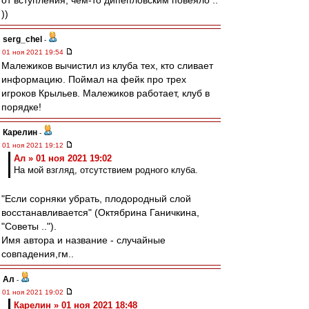
от вступления, чем-то дипепловским повеяло ..
))
serg_chel
-
01 ноя 2021 19:54
Малежиков вычистил из клуба тех, кто сливает
информацию. Поймал на фейк про трех
игроков Крыльев. Малежиков работает, клуб в
порядке!
Карелин
-
01 ноя 2021 19:12
Ал » 01 ноя 2021 19:02
На мой взгляд, отсутствием родного клуба.
"Если сорняки убрать, плодородный слой
восстанавливается" (Октябрина Ганичкина,
"Советы ..").
Имя автора и название - случайные
совпадения,гм..
Ал
-
01 ноя 2021 19:02
Карелин » 01 ноя 2021 18:48