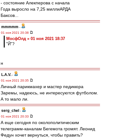
- состояние Алекперова с начала
Года выросло на 7,25 миллиАРДА
Баксов...
mmmmm
-
01 ноя 2021 20:38
МосфОлд » 01 ноя 2021 18:37
"Й"?
н
L.А.V.
-
01 ноя 2021 20:35
Личный парикмахер и мастер педикюра
Заремы, надеюсь, не интересуются футболом.
А то мало ли.
serg_chel
-
01 ноя 2021 20:33
А еще сегодня по околополитическим
телеграмм-каналам Бегемота громят. Леонид
Федун хочет вернуться, чтобы править?