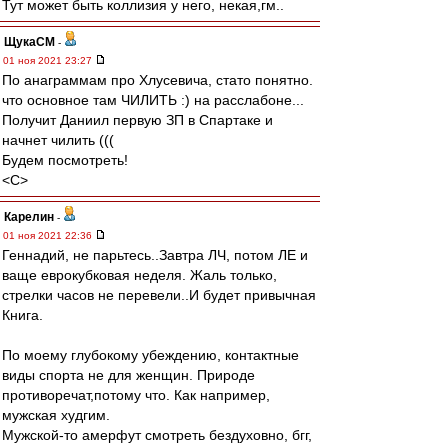
Тут может быть коллизия у него, некая,гм..
ЩукаСМ
-
01 ноя 2021 23:27
По анаграммам про Хлусевича, стато понятно.
что основное там ЧИЛИТЬ :) на расслабоне...
Получит Даниил первую ЗП в Спартаке и
начнет чилить (((
Будем посмотреть!
<C>
Карелин
-
01 ноя 2021 22:36
Геннадий, не парьтесь..Завтра ЛЧ, потом ЛЕ и
ваще еврокубковая неделя. Жаль только,
стрелки часов не перевели..И будет привычная
Книга.
По моему глубокому убеждению, контактные
виды спорта не для женщин. Природе
противоречат,потому что. Как например,
мужская худгим.
Мужской-то амерфут смотреть бездуховно, бгг,