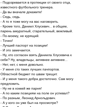
- Подозревается в протекции от своего отца,
известного футбольного тренера.
- Да вы вначале докажите!
- Сядь, сядь.
- А то я тоже могу на вас наговорить.
- Кроме того, Даниил Хлусевич... в общем,
парень аккуратный, старательный, вежливый.
- По-моему, не курящий.
- Точно!
- Лучший паспорт на позиции!
- И это замечается.
- Ну, кто согласен взять Даниила Хлусевича к
себе? Ну, владельцы, активнее активнее...
- Нет, нет, с меня довольно.
- У меня сто таких лучших пачпортов.
Областной бюджет по швам трещит.
- И у меня такого добра достаточно. Сам могу
предложить.
- Ну не в хоккей же парня!
- А по каким позициям на поле он успевал?
- По разным, Леонид Арнольдович.
- А у кого он уже был на просмотре?