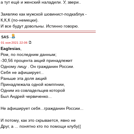
а тут ещё и женский наладили. У, звери..
Заявляю как мужской шовинист-подкаблук -
К,К,К (по-немецки).
И все будут довольны. Истинно говорю.
SAS
-
01 ноя 2021 22:06
Eaglesias
,
Ром, по последним данным;
-30,56 процента акций принадлежит
Одному лицу . Он гражданин России.
Себя не афиширует...
Раньше эта доля акций
Принадлежала одной комппнии,
Одним из совладельцев которой
Был Андрей червиченко...
Не афиширует себя...гражданин России...
И потому, как это скрывается, явно не
Друг, а ... понятно кто по помощи клубу((