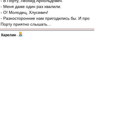
- В Порту, Леонид Арнольдович.
- Меня даже один раз хвалили.
- О! Молодец, Хлусевич!
- Разносторонние нам пригодились бы. И про
Порту приятно слышать...
Карелин
-
01 ноя 2021 18:48
Ал
,
А чем плох лозунг, сам по себе?
Ну, нет продолжения - "Спартак" без Лукойла,
это да. Придти на сектор с белыми платочками
- это и легитимно, и гигиенично, гм..
А ребятам сдать незаработанную премию в
кассу. Делов-то.
И да..Что кактус, что крокус - легко выдираются
с корнем.
Можно и без вил, да..Это я как садист -
огородник знаю.
К слову, о цветах.
Не сегодня, но в этом году 40 лет главному