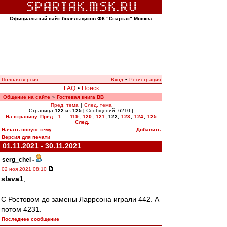
Официальный сайт болельщиков ФК "Спартак" Москва
Полная версия
Вход
•
Регистрация
FAQ
•
Поиск
Общение на сайте
Гостевая книга ВВ
»
Пред. тема
|
След. тема
Страница
122
из
125
[ Сообщений: 6210 ]
На страницу
Пред.
1
...
119
,
120
,
121
,
122
,
123
,
124
,
125
След.
Начать новую тему
Добавить
Версия для печати
01.11.2021 - 30.11.2021
serg_chel
-
02 ноя 2021 08:10
slava1
,
С Ростовом до замены Ларрсона играли 442. А
потом 4231.
Последнее сообщение