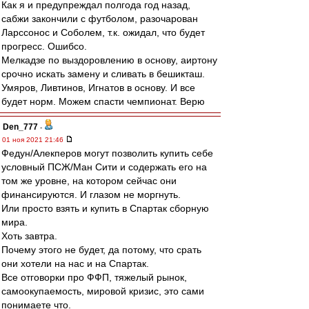
Как я и предупреждал полгода год назад,
сабжи закончили с футболом, разочарован
Ларссонос и Соболем, т.к. ожидал, что будет
прогресс. Ошибсо.
Мелкадзе по выздоровлению в основу, аиртону
срочно искать замену и сливать в бешикташ.
Умяров, Ливтинов, Игнатов в основу. И все
будет норм. Можем спасти чемпионат. Верю
Den_777
-
01 ноя 2021 21:46
Федун/Алекперов могут позволить купить себе
условный ПСЖ/Ман Сити и содержать его на
том же уровне, на котором сейчас они
финансируются. И глазом не моргнуть.
Или просто взять и купить в Спартак сборную
мира.
Хоть завтра.
Почему этого не будет, да потому, что срать
они хотели на нас и на Спартак.
Все отговорки про ФФП, тяжелый рынок,
самоокупаемость, мировой кризис, это сами
понимаете что.