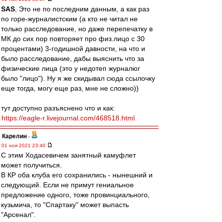
SAS
, Это не по последним данным, а как раз
по горе-журналистским (а кто не читал не
только расследование, но даже перепечатку в
МК до сих пор повторяет про физ.лицо с 30
процентами) 3-годишной давности, на что и
было расследование, дабы выяснить что за
физические лица (это у недотеп журналюг
было "лицо"). Ну я же скидывал сюда ссылочку
еще тогда, могу еще раз, мне не сложно))
тут доступно разъяснено что и как:
https://eagle-r.livejournal.com/468518.html
Карелин
-
01 ноя 2021 23:40
С этим Ходасевичем занятный камуфлет
может получиться.
В КР оба клуба его сохранились - нынешний и
следующий. Если не примут гениальное
предложение одного, тоже провинциального,
кузьмича, то "Спартаку" может выпасть
"Арсенал".