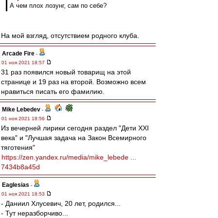
А чем плох лозунг, сам по себе?
На мой взгляд, отсутствием родного клуба.
Arcade Fire
-
01 ноя 2021 18:57
31 раз появился новый товарищ на этой
странице и 19 раз на второй. Возможно всем
нравиться писать его фамилию.
Mike Lebedev
-
01 ноя 2021 18:56
Из вечерней лирики сегодня раздел "Дети XXI
века" и "Лучшая задача на Закон Всемирного
тяготения"
https://zen.yandex.ru/media/mike_lebede ...
7434b8a45d
Eaglesias
-
01 ноя 2021 18:53
- Даниил Хлусевич, 20 лет, родился...
- Тут неразборчиво...