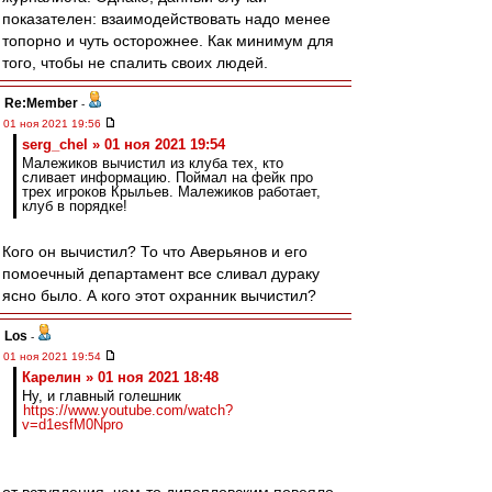
показателен: взаимодействовать надо менее
топорно и чуть осторожнее. Как минимум для
того, чтобы не спалить своих людей.
Re:Member
-
01 ноя 2021 19:56
serg_chel » 01 ноя 2021 19:54
Малежиков вычистил из клуба тех, кто
сливает информацию. Поймал на фейк про
трех игроков Крыльев. Малежиков работает,
клуб в порядке!
Кого он вычистил? То что Аверьянов и его
помоечный департамент все сливал дураку
ясно было. А кого этот охранник вычистил?
Los
-
01 ноя 2021 19:54
Карелин » 01 ноя 2021 18:48
Ну, и главный голешник
https://www.youtube.com/watch?
v=d1esfM0Npro