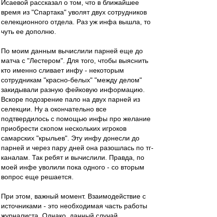
Исаевой рассказал о том, что в ближайшее
время из "Спартака" уволят двух сотрудников
селекционного отдела. Раз уж инфа вышла, то
чуть ее дополню.
По моим данным вычислили парней еще до
матча с "Лестером". Для того, чтобы выяснить
кто именно сливает инфу - некоторым
сотрудникам "красно-белых" "между делом"
закидывали разную фейковую информацию.
Вскоре подозрение пало на двух парней из
селекции. Ну а окончательно все
подтвердилось с помощью инфы про желание
приобрести скопом нескольких игроков
самарских "крыльев". Эту инфу донесли до
парней и через пару дней она разошлась по тг-
каналам. Так ребят и вычислили. Правда, по
моей инфе уволили пока одного - со вторым
вопрос еще решается.
При этом, важный момент. Взаимодействие с
источниками - это необходимая часть работы
журналиста. Однако, данный случай