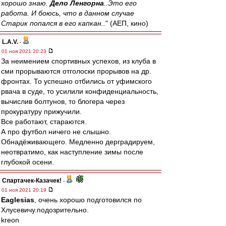
хорошо знаю.
Дело Ленгорна
..Это его
работа. И боюсь, что в данном случае
Старик попался в его капкан..
" (АЕП, кино)
L.А.V.
-
01 ноя 2021 20:23
За неимением спортивных успехов, из клуба в
сми прорываются отголоски прорывов на др.
фронтах. То успешно отбились от уфимского
рвача в суде, то усилили конфиденциальность,
вычислив болтунов, то блогера через
прокуратуру прижучили.
Все работают, стараются.
А про футбол ничего не слышно.
Обнадёживающего. Медленно дерградируем,
неотвратимо, как наступление зимы после
глубокой осени.
Спартачек-Казачек!
-
01 ноя 2021 20:19
Eaglesias
, очень хорошо подготовился по
Хлусевичу.подозрительно.
kreon