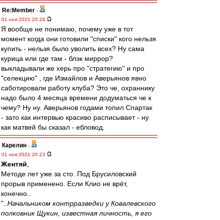
Re:Member
-
01 ноя 2021 20:24
Я вообще не понимаю, почему уже в тот
момент когда они готовили "списки" кого нельзя
купить - нельзя было уволить всех? Ну сама
курица или где там - блэк миррор?
выкладывали же херь про "стратегию" и про
"селекцию" , где Измайлов и Аверьянов явно
саботировали работу клуба? Это че, охраннику
надо было 4 месяца времени додуматься че к
чему? Ну ну. Аверьянов годами топил Спартак
- зато как интервью красиво расписывает - ну
как матвей бы сказал - ебловод.
Карелин
-
01 ноя 2021 20:23
Жентяй
,
Методе лет уже за сто. Под Брусиловский
прорыв применено. Если Клио не врёт,
конечно..
"..
Начальником контрразведки у Ковалевского
полковник Щукин, известная личность, я его