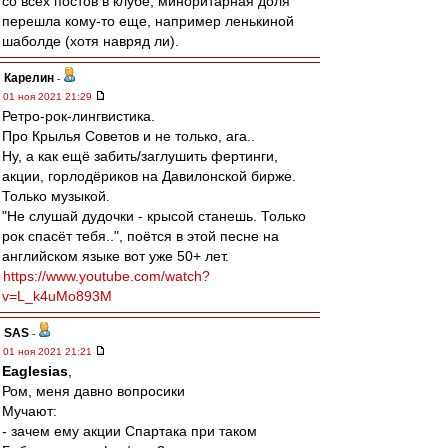
со всех постов в клубе, миноритарная доля
перешла кому-то еще, например ленькиной
шаболде (хотя навряд ли).
Карелин
-
01 ноя 2021 21:29
Ретро-рок-лингвистика.
Про Крылья Советов и не только, ага..
Ну, а как ещё забить/заглушить фертинги,
акции, горлодёриков на Давилонской бирже.
Только музыкой.
"Не слушай дудочки - крысой станешь. Только
рок спасёт тебя..", поётся в этой песне на
английском языке вот уже 50+ лет.
https://www.youtube.com/watch?
v=L_k4uMo893M
SAS
-
01 ноя 2021 21:21
Eaglesias
,
Ром, меня давно вопросики
Мучают:
- зачем ему акции Спартака при таком