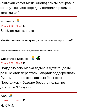
(включая холуя Мележикова) сливы все-равно
остануться. Ибо порода у семейки брехливо-
хвастливая))
mmmmm
-
01 ноя 2021 20:48
Весёлая лингвистика.
Чтобы вычислить крыс, слили инфу про КрыС.
"Трусалочка это такая русалочка, у которой вместо хвоста - трусы"
Спартачек-Казачек!
-
01 ноя 2021 20:42
Поддерживаю Марка.тодько и ждут гандоны
разные чтоб перестали Спартак поддерживать.
Ругать это одно.это наш сын брат отец.
Поругались и буде.но бросать нельзя.не
дождутся 3 14дары.
SAS
-
01 ноя 2021 20:40
Из СМИ: