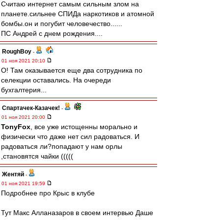
Считаю интернет самым сильным злом на
планете.сильнее СПИДа наркотиков и атомной
бомбы.он и погубит человечество......
ПС Андрей с днем рождения....
RoughBoy
-
01 ноя 2021 20:10
О! Там оказывается еще два сотрудника по
селекции оставались. На очереди
бухгалтерия...
Спартачек-Казачек!
-
01 ноя 2021 20:00
TonyFox
, все уже истощенны морально и
физически что даже нет сил радоваться. И
радоваться ли?попадают у нам орлы
,становятся чайки (((((
Жентяй
-
01 ноя 2021 19:59
Подробнее про Крыс в клубе
Тут Макс Алланазаров в своем интервью Даше