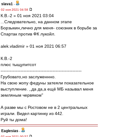
slava1
-
02 ноя 2021 04:58
К.В.-2 » 01 ноя 2021 03:04
...Следовательно, на данном этапе
Борзыкин,лично для меня- союзник в борьбе за
Спартак против ФК лукойл.
alek.vladimir » 01 ноя 2021 06:57
К.В.-2
плюс тыщупитсот
-----------------------------------------------------
Грубовато,но заслуженнно.
На свою жопу федуны затеяли показательное
выступление. ,,да да,а ещё МБ называл меня
земляным червяком"
А разве мы с Ростовом не в 2 центральных
играли. Видел картинку из 442.
Руй ты дома!
Eaglesias
-
02 ноя 2021 00:57