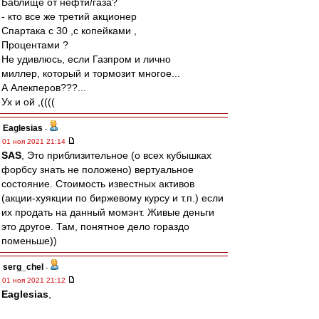
Баблище от нефти/газа?
- кто все же третий акционер
Спартака с 30 ,с копейками ,
Процентами ?
Не удивлюсь, если Газпром и лично
миллер, который и тормозит многое...
А Алекперов???...
Ух и ой ,((((
Eaglesias
-
01 ноя 2021 21:14
SAS
, Это приблизительное (о всех кубышках
форбсу знать не положено) вертуальное
состояние. Стоимость известных активов
(акции-хуякции по биржевому курсу и т.п.) если
их продать на данный момэнт. Живые деньги
это другое. Там, понятное дело гораздо
поменьше))
serg_chel
-
01 ноя 2021 21:12
Eaglesias
,