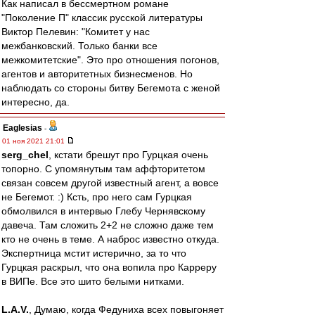
Как написал в бессмертном романе
"Поколение П" классик русской литературы
Виктор Пелевин: "Комитет у нас
межбанковский. Только банки все
межкомитетские". Это про отношения погонов,
агентов и авторитетных бизнесменов. Но
наблюдать со стороны битву Бегемота с женой
интересно, да.
Eaglesias
-
01 ноя 2021 21:01
serg_chel
, кстати брешут про Гурцкая очень
топорно. С упомянутым там аффторитетом
связан совсем другой известный агент, а вовсе
не Бегемот. :) Ксть, про него сам Гурцкая
обмолвился в интервью Глебу Чернявскому
давеча. Там сложить 2+2 не сложно даже тем
кто не очень в теме. А наброс известно откуда.
Экспертница мстит истерично, за то что
Гурцкая раскрыл, что она вопила про Карреру
в ВИПе. Все это шито белыми нитками.
L.А.V.
, Думаю, когда Федуниха всех повыгоняет