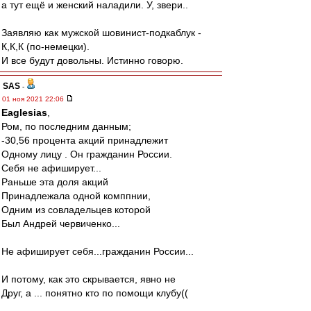
а тут ещё и женский наладили. У, звери..
Заявляю как мужской шовинист-подкаблук -
К,К,К (по-немецки).
И все будут довольны. Истинно говорю.
SAS
-
01 ноя 2021 22:06
Eaglesias
,
Ром, по последним данным;
-30,56 процента акций принадлежит
Одному лицу . Он гражданин России.
Себя не афиширует...
Раньше эта доля акций
Принадлежала одной комппнии,
Одним из совладельцев которой
Был Андрей червиченко...
Не афиширует себя...гражданин России...
И потому, как это скрывается, явно не
Друг, а ... понятно кто по помощи клубу((