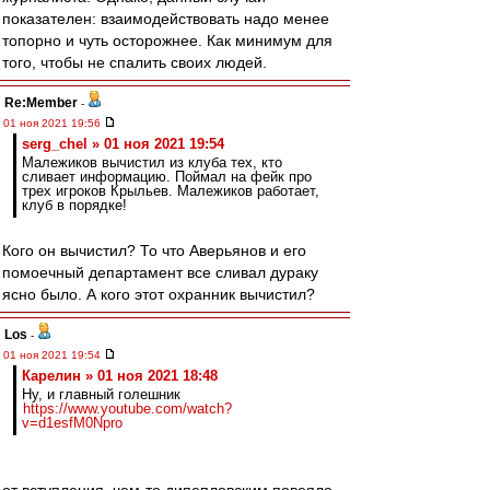
показателен: взаимодействовать надо менее
топорно и чуть осторожнее. Как минимум для
того, чтобы не спалить своих людей.
Re:Member
-
01 ноя 2021 19:56
serg_chel » 01 ноя 2021 19:54
Малежиков вычистил из клуба тех, кто
сливает информацию. Поймал на фейк про
трех игроков Крыльев. Малежиков работает,
клуб в порядке!
Кого он вычистил? То что Аверьянов и его
помоечный департамент все сливал дураку
ясно было. А кого этот охранник вычистил?
Los
-
01 ноя 2021 19:54
Карелин » 01 ноя 2021 18:48
Ну, и главный голешник
https://www.youtube.com/watch?
v=d1esfM0Npro