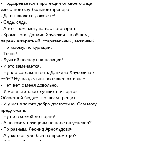
- Подозревается в протекции от своего отца,
известного футбольного тренера.
- Да вы вначале докажите!
- Сядь, сядь.
- А то я тоже могу на вас наговорить.
- Кроме того, Даниил Хлусевич... в общем,
парень аккуратный, старательный, вежливый.
- По-моему, не курящий.
- Точно!
- Лучший паспорт на позиции!
- И это замечается.
- Ну, кто согласен взять Даниила Хлусевича к
себе? Ну, владельцы, активнее активнее...
- Нет, нет, с меня довольно.
- У меня сто таких лучших пачпортов.
Областной бюджет по швам трещит.
- И у меня такого добра достаточно. Сам могу
предложить.
- Ну не в хоккей же парня!
- А по каким позициям на поле он успевал?
- По разным, Леонид Арнольдович.
- А у кого он уже был на просмотре?