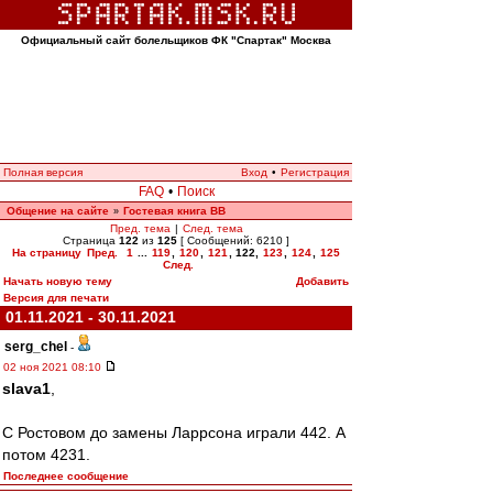
Официальный сайт болельщиков ФК "Спартак" Москва
Полная версия
Вход
•
Регистрация
FAQ
•
Поиск
Общение на сайте
Гостевая книга ВВ
»
Пред. тема
|
След. тема
Страница
122
из
125
[ Сообщений: 6210 ]
На страницу
Пред.
1
...
119
,
120
,
121
,
122
,
123
,
124
,
125
След.
Начать новую тему
Добавить
Версия для печати
01.11.2021 - 30.11.2021
serg_chel
-
02 ноя 2021 08:10
slava1
,
С Ростовом до замены Ларрсона играли 442. А
потом 4231.
Последнее сообщение