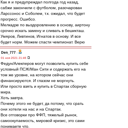
Как я и предупреждал полгода год назад,
сабжи закончили с футболом, разочарован
Ларссонос и Соболем, т.к. ожидал, что будет
прогресс. Ошибсо.
Мелкадзе по выздоровлению в основу, аиртону
срочно искать замену и сливать в бешикташ.
Умяров, Ливтинов, Игнатов в основу. И все
будет норм. Можем спасти чемпионат. Верю
Den_777
-
01 ноя 2021 21:46
Федун/Алекперов могут позволить купить себе
условный ПСЖ/Ман Сити и содержать его на
том же уровне, на котором сейчас они
финансируются. И глазом не моргнуть.
Или просто взять и купить в Спартак сборную
мира.
Хоть завтра.
Почему этого не будет, да потому, что срать
они хотели на нас и на Спартак.
Все отговорки про ФФП, тяжелый рынок,
самоокупаемость, мировой кризис, это сами
понимаете что.