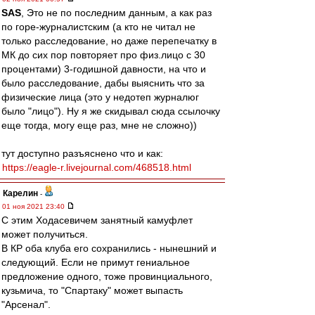
SAS
, Это не по последним данным, а как раз
по горе-журналистским (а кто не читал не
только расследование, но даже перепечатку в
МК до сих пор повторяет про физ.лицо с 30
процентами) 3-годишной давности, на что и
было расследование, дабы выяснить что за
физические лица (это у недотеп журналюг
было "лицо"). Ну я же скидывал сюда ссылочку
еще тогда, могу еще раз, мне не сложно))
тут доступно разъяснено что и как:
https://eagle-r.livejournal.com/468518.html
Карелин
-
01 ноя 2021 23:40
С этим Ходасевичем занятный камуфлет
может получиться.
В КР оба клуба его сохранились - нынешний и
следующий. Если не примут гениальное
предложение одного, тоже провинциального,
кузьмича, то "Спартаку" может выпасть
"Арсенал".