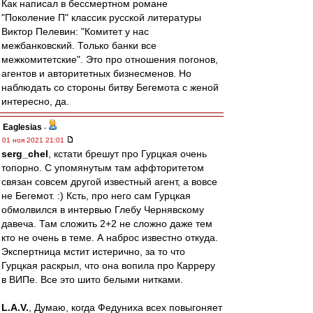
Как написал в бессмертном романе
"Поколение П" классик русской литературы
Виктор Пелевин: "Комитет у нас
межбанковский. Только банки все
межкомитетские". Это про отношения погонов,
агентов и авторитетных бизнесменов. Но
наблюдать со стороны битву Бегемота с женой
интересно, да.
Eaglesias
-
01 ноя 2021 21:01
serg_chel
, кстати брешут про Гурцкая очень
топорно. С упомянутым там аффторитетом
связан совсем другой известный агент, а вовсе
не Бегемот. :) Ксть, про него сам Гурцкая
обмолвился в интервью Глебу Чернявскому
давеча. Там сложить 2+2 не сложно даже тем
кто не очень в теме. А наброс известно откуда.
Экспертница мстит истерично, за то что
Гурцкая раскрыл, что она вопила про Карреру
в ВИПе. Все это шито белыми нитками.
L.А.V.
, Думаю, когда Федуниха всех повыгоняет