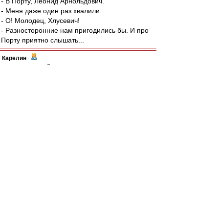
- В Порту, Леонид Арнольдович.
- Меня даже один раз хвалили.
- О! Молодец, Хлусевич!
- Разносторонние нам пригодились бы. И про
Порту приятно слышать...
Карелин
-
01 ноя 2021 18:48
Ал
,
А чем плох лозунг, сам по себе?
Ну, нет продолжения - "Спартак" без Лукойла,
это да. Придти на сектор с белыми платочками
- это и легитимно, и гигиенично, гм..
А ребятам сдать незаработанную премию в
кассу. Делов-то.
И да..Что кактус, что крокус - легко выдираются
с корнем.
Можно и без вил, да..Это я как садист -
огородник знаю.
К слову, о цветах.
Не сегодня, но в этом году 40 лет главному