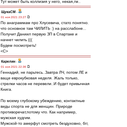
Тут может быть коллизия у него, некая,гм..
ЩукаСМ
-
01 ноя 2021 23:27
По анаграммам про Хлусевича, стато понятно.
что основное там ЧИЛИТЬ :) на расслабоне...
Получит Даниил первую ЗП в Спартаке и
начнет чилить (((
Будем посмотреть!
<C>
Карелин
-
01 ноя 2021 22:36
Геннадий, не парьтесь..Завтра ЛЧ, потом ЛЕ и
ваще еврокубковая неделя. Жаль только,
стрелки часов не перевели..И будет привычная
Книга.
По моему глубокому убеждению, контактные
виды спорта не для женщин. Природе
противоречат,потому что. Как например,
мужская худгим.
Мужской-то амерфут смотреть бездуховно, бгг,