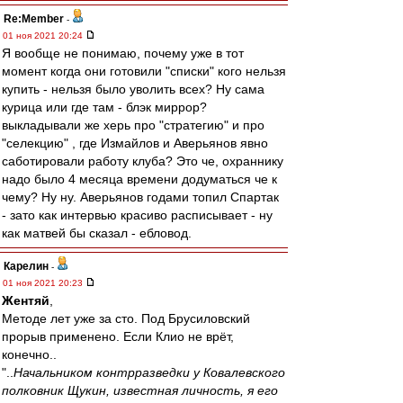
Re:Member
-
01 ноя 2021 20:24
Я вообще не понимаю, почему уже в тот
момент когда они готовили "списки" кого нельзя
купить - нельзя было уволить всех? Ну сама
курица или где там - блэк миррор?
выкладывали же херь про "стратегию" и про
"селекцию" , где Измайлов и Аверьянов явно
саботировали работу клуба? Это че, охраннику
надо было 4 месяца времени додуматься че к
чему? Ну ну. Аверьянов годами топил Спартак
- зато как интервью красиво расписывает - ну
как матвей бы сказал - ебловод.
Карелин
-
01 ноя 2021 20:23
Жентяй
,
Методе лет уже за сто. Под Брусиловский
прорыв применено. Если Клио не врёт,
конечно..
"..
Начальником контрразведки у Ковалевского
полковник Щукин, известная личность, я его