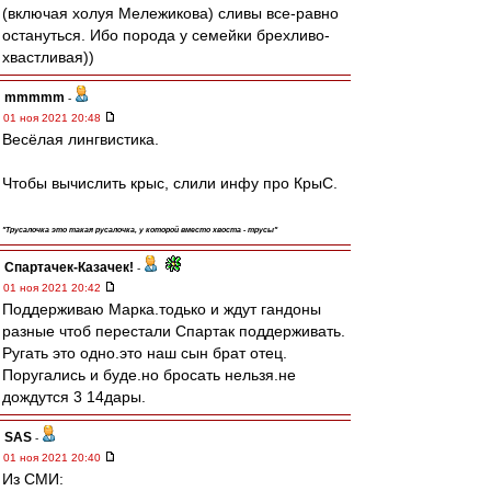
(включая холуя Мележикова) сливы все-равно
остануться. Ибо порода у семейки брехливо-
хвастливая))
mmmmm
-
01 ноя 2021 20:48
Весёлая лингвистика.
Чтобы вычислить крыс, слили инфу про КрыС.
"Трусалочка это такая русалочка, у которой вместо хвоста - трусы"
Спартачек-Казачек!
-
01 ноя 2021 20:42
Поддерживаю Марка.тодько и ждут гандоны
разные чтоб перестали Спартак поддерживать.
Ругать это одно.это наш сын брат отец.
Поругались и буде.но бросать нельзя.не
дождутся 3 14дары.
SAS
-
01 ноя 2021 20:40
Из СМИ: