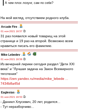
А чем плох лозунг, сам по себе?
На мой взгляд, отсутствием родного клуба.
Arcade Fire
-
01 ноя 2021 18:57
31 раз появился новый товарищ на этой
странице и 19 раз на второй. Возможно всем
нравиться писать его фамилию.
Mike Lebedev
-
01 ноя 2021 18:56
Из вечерней лирики сегодня раздел "Дети XXI
века" и "Лучшая задача на Закон Всемирного
тяготения"
https://zen.yandex.ru/media/mike_lebede ...
7434b8a45d
Eaglesias
-
01 ноя 2021 18:53
- Даниил Хлусевич, 20 лет, родился...
- Тут неразборчиво...