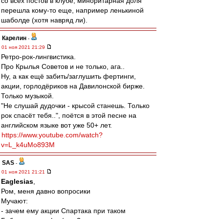
со всех постов в клубе, миноритарная доля
перешла кому-то еще, например ленькиной
шаболде (хотя навряд ли).
Карелин
-
01 ноя 2021 21:29
Ретро-рок-лингвистика.
Про Крылья Советов и не только, ага..
Ну, а как ещё забить/заглушить фертинги,
акции, горлодёриков на Давилонской бирже.
Только музыкой.
"Не слушай дудочки - крысой станешь. Только
рок спасёт тебя..", поётся в этой песне на
английском языке вот уже 50+ лет.
https://www.youtube.com/watch?
v=L_k4uMo893M
SAS
-
01 ноя 2021 21:21
Eaglesias
,
Ром, меня давно вопросики
Мучают:
- зачем ему акции Спартака при таком