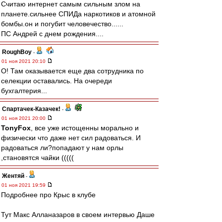
Считаю интернет самым сильным злом на
планете.сильнее СПИДа наркотиков и атомной
бомбы.он и погубит человечество......
ПС Андрей с днем рождения....
RoughBoy
-
01 ноя 2021 20:10
О! Там оказывается еще два сотрудника по
селекции оставались. На очереди
бухгалтерия...
Спартачек-Казачек!
-
01 ноя 2021 20:00
TonyFox
, все уже истощенны морально и
физически что даже нет сил радоваться. И
радоваться ли?попадают у нам орлы
,становятся чайки (((((
Жентяй
-
01 ноя 2021 19:59
Подробнее про Крыс в клубе
Тут Макс Алланазаров в своем интервью Даше