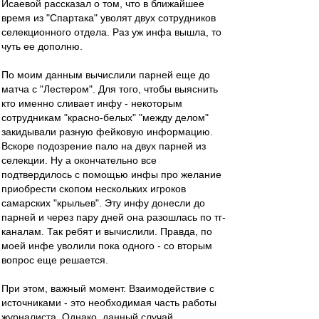
Исаевой рассказал о том, что в ближайшее
время из "Спартака" уволят двух сотрудников
селекционного отдела. Раз уж инфа вышла, то
чуть ее дополню.
По моим данным вычислили парней еще до
матча с "Лестером". Для того, чтобы выяснить
кто именно сливает инфу - некоторым
сотрудникам "красно-белых" "между делом"
закидывали разную фейковую информацию.
Вскоре подозрение пало на двух парней из
селекции. Ну а окончательно все
подтвердилось с помощью инфы про желание
приобрести скопом нескольких игроков
самарских "крыльев". Эту инфу донесли до
парней и через пару дней она разошлась по тг-
каналам. Так ребят и вычислили. Правда, по
моей инфе уволили пока одного - со вторым
вопрос еще решается.
При этом, важный момент. Взаимодействие с
источниками - это необходимая часть работы
журналиста. Однако, данный случай