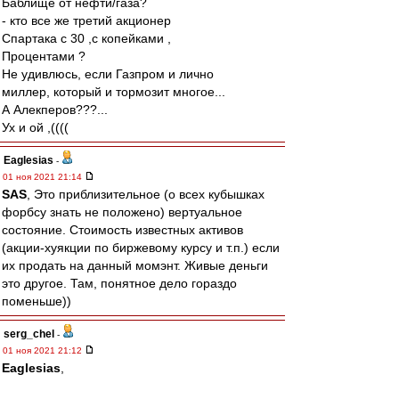
Баблище от нефти/газа?
- кто все же третий акционер
Спартака с 30 ,с копейками ,
Процентами ?
Не удивлюсь, если Газпром и лично
миллер, который и тормозит многое...
А Алекперов???...
Ух и ой ,((((
Eaglesias
-
01 ноя 2021 21:14
SAS
, Это приблизительное (о всех кубышках
форбсу знать не положено) вертуальное
состояние. Стоимость известных активов
(акции-хуякции по биржевому курсу и т.п.) если
их продать на данный момэнт. Живые деньги
это другое. Там, понятное дело гораздо
поменьше))
serg_chel
-
01 ноя 2021 21:12
Eaglesias
,