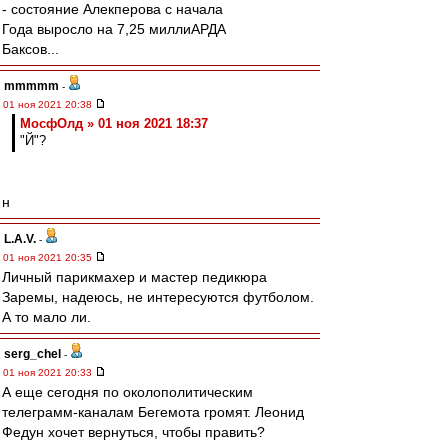
- состояние Алекперова с начала
Года выросло на 7,25 миллиАРДА
Баксов...
mmmmm
-
01 ноя 2021 20:38
МосфОлд » 01 ноя 2021 18:37
"Й"?
н
L.А.V.
-
01 ноя 2021 20:35
Личный парикмахер и мастер педикюра
Заремы, надеюсь, не интересуются футболом.
А то мало ли.
serg_chel
-
01 ноя 2021 20:33
А еще сегодня по околополитическим
телеграмм-каналам Бегемота громят. Леонид
Федун хочет вернуться, чтобы править?