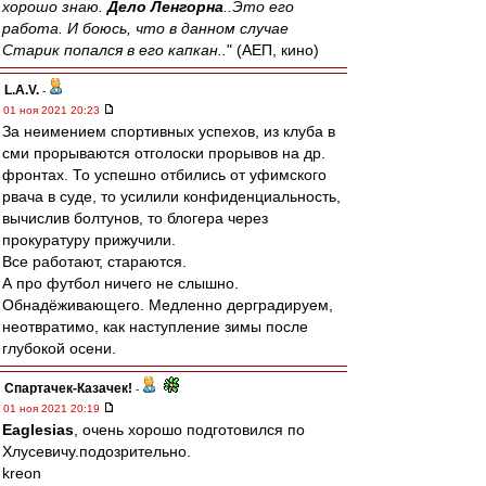
хорошо знаю.
Дело Ленгорна
..Это его
работа. И боюсь, что в данном случае
Старик попался в его капкан..
" (АЕП, кино)
L.А.V.
-
01 ноя 2021 20:23
За неимением спортивных успехов, из клуба в
сми прорываются отголоски прорывов на др.
фронтах. То успешно отбились от уфимского
рвача в суде, то усилили конфиденциальность,
вычислив болтунов, то блогера через
прокуратуру прижучили.
Все работают, стараются.
А про футбол ничего не слышно.
Обнадёживающего. Медленно дерградируем,
неотвратимо, как наступление зимы после
глубокой осени.
Спартачек-Казачек!
-
01 ноя 2021 20:19
Eaglesias
, очень хорошо подготовился по
Хлусевичу.подозрительно.
kreon