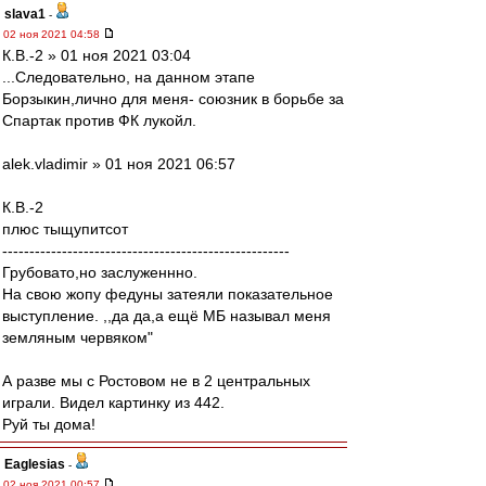
slava1
-
02 ноя 2021 04:58
К.В.-2 » 01 ноя 2021 03:04
...Следовательно, на данном этапе
Борзыкин,лично для меня- союзник в борьбе за
Спартак против ФК лукойл.
alek.vladimir » 01 ноя 2021 06:57
К.В.-2
плюс тыщупитсот
-----------------------------------------------------
Грубовато,но заслуженнно.
На свою жопу федуны затеяли показательное
выступление. ,,да да,а ещё МБ называл меня
земляным червяком"
А разве мы с Ростовом не в 2 центральных
играли. Видел картинку из 442.
Руй ты дома!
Eaglesias
-
02 ноя 2021 00:57