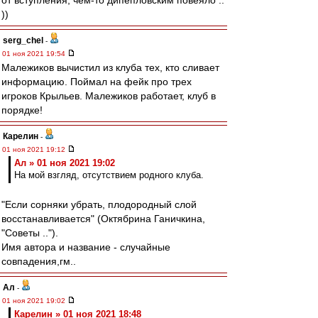
от вступления, чем-то дипепловским повеяло ..
))
serg_chel
-
01 ноя 2021 19:54
Малежиков вычистил из клуба тех, кто сливает
информацию. Поймал на фейк про трех
игроков Крыльев. Малежиков работает, клуб в
порядке!
Карелин
-
01 ноя 2021 19:12
Ал » 01 ноя 2021 19:02
На мой взгляд, отсутствием родного клуба.
"Если сорняки убрать, плодородный слой
восстанавливается" (Октябрина Ганичкина,
"Советы ..").
Имя автора и название - случайные
совпадения,гм..
Ал
-
01 ноя 2021 19:02
Карелин » 01 ноя 2021 18:48