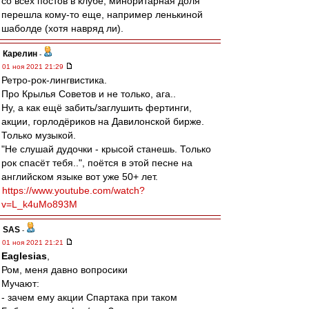
со всех постов в клубе, миноритарная доля
перешла кому-то еще, например ленькиной
шаболде (хотя навряд ли).
Карелин
-
01 ноя 2021 21:29
Ретро-рок-лингвистика.
Про Крылья Советов и не только, ага..
Ну, а как ещё забить/заглушить фертинги,
акции, горлодёриков на Давилонской бирже.
Только музыкой.
"Не слушай дудочки - крысой станешь. Только
рок спасёт тебя..", поётся в этой песне на
английском языке вот уже 50+ лет.
https://www.youtube.com/watch?
v=L_k4uMo893M
SAS
-
01 ноя 2021 21:21
Eaglesias
,
Ром, меня давно вопросики
Мучают:
- зачем ему акции Спартака при таком