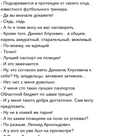
- Подозревается в протекции от своего отца,
известного футбольного тренера.
- Да вы вначале докажите!
- Сядь, сядь.
- А то я тоже могу на вас наговорить.
- Кроме того, Даниил Хлусевич... в общем,
парень аккуратный, старательный, вежливый.
- По-моему, не курящий.
- Точно!
- Лучший паспорт на позиции!
- И это замечается.
- Ну, кто согласен взять Даниила Хлусевича к
себе? Ну, владельцы, активнее активнее...
- Нет, нет, с меня довольно.
- У меня сто таких лучших пачпортов.
Областной бюджет по швам трещит.
- И у меня такого добра достаточно. Сам могу
предложить.
- Ну не в хоккей же парня!
- А по каким позициям на поле он успевал?
- По разным, Леонид Арнольдович.
- А у кого он уже был на просмотре?