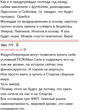
Как я и предупреждал полгода год назад,
сабжи закончили с футболом, разочарован
Ларссонос и Соболем, т.к. ожидал, что будет
прогресс. Ошибсо.
Мелкадзе по выздоровлению в основу, аиртону
срочно искать замену и сливать в бешикташ.
Умяров, Ливтинов, Игнатов в основу. И все
будет норм. Можем спасти чемпионат. Верю
Den_777
-
01 ноя 2021 21:46
Федун/Алекперов могут позволить купить себе
условный ПСЖ/Ман Сити и содержать его на
том же уровне, на котором сейчас они
финансируются. И глазом не моргнуть.
Или просто взять и купить в Спартак сборную
мира.
Хоть завтра.
Почему этого не будет, да потому, что срать
они хотели на нас и на Спартак.
Все отговорки про ФФП, тяжелый рынок,
самоокупаемость, мировой кризис, это сами
понимаете что.