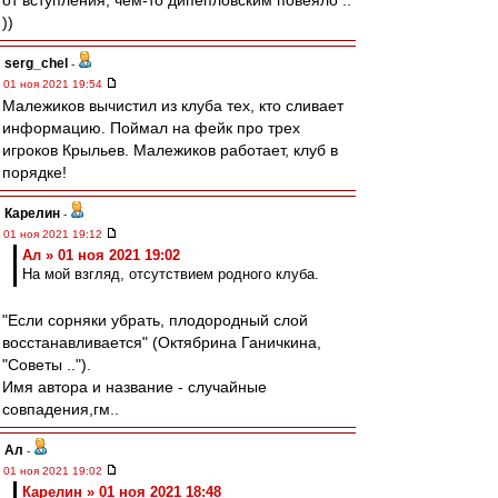
от вступления, чем-то дипепловским повеяло ..
))
serg_chel
-
01 ноя 2021 19:54
Малежиков вычистил из клуба тех, кто сливает
информацию. Поймал на фейк про трех
игроков Крыльев. Малежиков работает, клуб в
порядке!
Карелин
-
01 ноя 2021 19:12
Ал » 01 ноя 2021 19:02
На мой взгляд, отсутствием родного клуба.
"Если сорняки убрать, плодородный слой
восстанавливается" (Октябрина Ганичкина,
"Советы ..").
Имя автора и название - случайные
совпадения,гм..
Ал
-
01 ноя 2021 19:02
Карелин » 01 ноя 2021 18:48