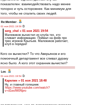
показателен: взаимодействовать надо менее
топорно и чуть осторожнее. Как минимум для
того, чтобы не спалить своих людей.
Re:Member
-
01 ноя 2021 19:56
serg_chel » 01 ноя 2021 19:54
Малежиков вычистил из клуба тех, кто
сливает информацию. Поймал на фейк про
трех игроков Крыльев. Малежиков работает,
клуб в порядке!
Кого он вычистил? То что Аверьянов и его
помоечный департамент все сливал дураку
ясно было. А кого этот охранник вычистил?
Los
-
01 ноя 2021 19:54
Карелин » 01 ноя 2021 18:48
Ну, и главный голешник
https://www.youtube.com/watch?
v=d1esfM0Npro