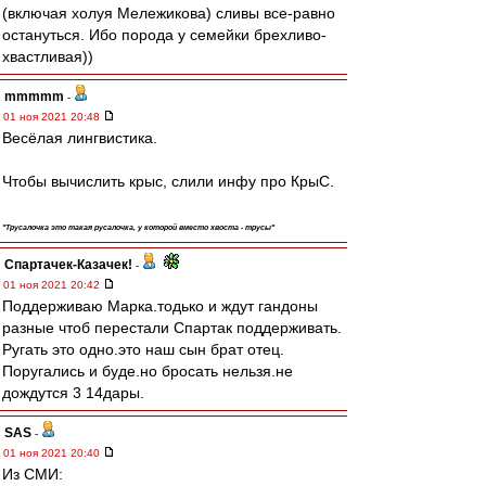
(включая холуя Мележикова) сливы все-равно
остануться. Ибо порода у семейки брехливо-
хвастливая))
mmmmm
-
01 ноя 2021 20:48
Весёлая лингвистика.
Чтобы вычислить крыс, слили инфу про КрыС.
"Трусалочка это такая русалочка, у которой вместо хвоста - трусы"
Спартачек-Казачек!
-
01 ноя 2021 20:42
Поддерживаю Марка.тодько и ждут гандоны
разные чтоб перестали Спартак поддерживать.
Ругать это одно.это наш сын брат отец.
Поругались и буде.но бросать нельзя.не
дождутся 3 14дары.
SAS
-
01 ноя 2021 20:40
Из СМИ: