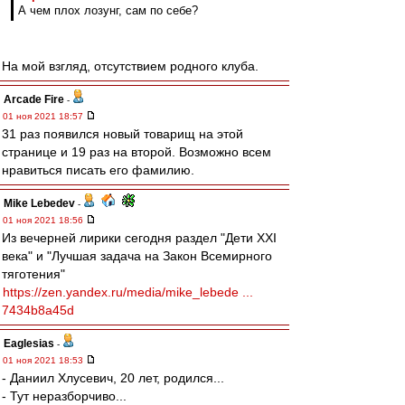
А чем плох лозунг, сам по себе?
На мой взгляд, отсутствием родного клуба.
Arcade Fire
-
01 ноя 2021 18:57
31 раз появился новый товарищ на этой
странице и 19 раз на второй. Возможно всем
нравиться писать его фамилию.
Mike Lebedev
-
01 ноя 2021 18:56
Из вечерней лирики сегодня раздел "Дети XXI
века" и "Лучшая задача на Закон Всемирного
тяготения"
https://zen.yandex.ru/media/mike_lebede ...
7434b8a45d
Eaglesias
-
01 ноя 2021 18:53
- Даниил Хлусевич, 20 лет, родился...
- Тут неразборчиво...