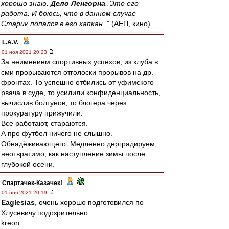
хорошо знаю.
Дело Ленгорна
..Это его
работа. И боюсь, что в данном случае
Старик попался в его капкан..
" (АЕП, кино)
L.А.V.
-
01 ноя 2021 20:23
За неимением спортивных успехов, из клуба в
сми прорываются отголоски прорывов на др.
фронтах. То успешно отбились от уфимского
рвача в суде, то усилили конфиденциальность,
вычислив болтунов, то блогера через
прокуратуру прижучили.
Все работают, стараются.
А про футбол ничего не слышно.
Обнадёживающего. Медленно дерградируем,
неотвратимо, как наступление зимы после
глубокой осени.
Спартачек-Казачек!
-
01 ноя 2021 20:19
Eaglesias
, очень хорошо подготовился по
Хлусевичу.подозрительно.
kreon