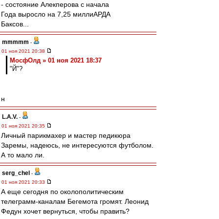
- состояние Алекперова с начала
Года выросло на 7,25 миллиАРДА
Баксов...
mmmmm
-
01 ноя 2021 20:38
МосфОлд » 01 ноя 2021 18:37
"Й"?
н
L.А.V.
-
01 ноя 2021 20:35
Личный парикмахер и мастер педикюра
Заремы, надеюсь, не интересуются футболом.
А то мало ли.
serg_chel
-
01 ноя 2021 20:33
А еще сегодня по околополитическим
телеграмм-каналам Бегемота громят. Леонид
Федун хочет вернуться, чтобы править?