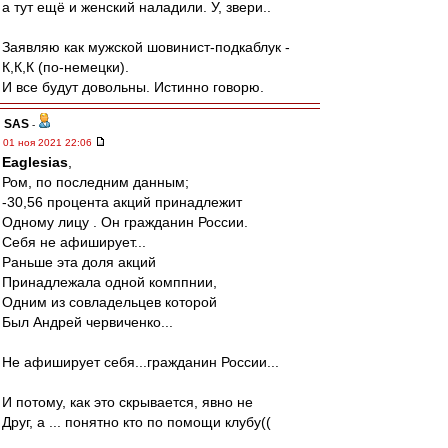
а тут ещё и женский наладили. У, звери..
Заявляю как мужской шовинист-подкаблук -
К,К,К (по-немецки).
И все будут довольны. Истинно говорю.
SAS
-
01 ноя 2021 22:06
Eaglesias
,
Ром, по последним данным;
-30,56 процента акций принадлежит
Одному лицу . Он гражданин России.
Себя не афиширует...
Раньше эта доля акций
Принадлежала одной комппнии,
Одним из совладельцев которой
Был Андрей червиченко...
Не афиширует себя...гражданин России...
И потому, как это скрывается, явно не
Друг, а ... понятно кто по помощи клубу((