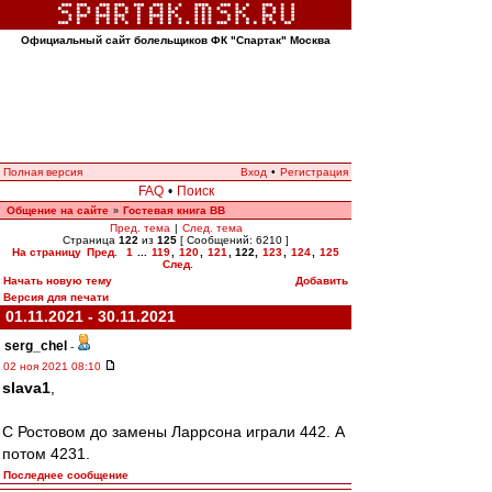
Официальный сайт болельщиков ФК "Спартак" Москва
Полная версия
Вход
•
Регистрация
FAQ
•
Поиск
Общение на сайте
Гостевая книга ВВ
»
Пред. тема
|
След. тема
Страница
122
из
125
[ Сообщений: 6210 ]
На страницу
Пред.
1
...
119
,
120
,
121
,
122
,
123
,
124
,
125
След.
Начать новую тему
Добавить
Версия для печати
01.11.2021 - 30.11.2021
serg_chel
-
02 ноя 2021 08:10
slava1
,
С Ростовом до замены Ларрсона играли 442. А
потом 4231.
Последнее сообщение