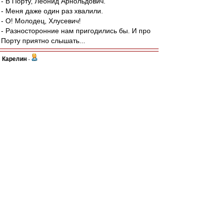
- В Порту, Леонид Арнольдович.
- Меня даже один раз хвалили.
- О! Молодец, Хлусевич!
- Разносторонние нам пригодились бы. И про
Порту приятно слышать...
Карелин
-
01 ноя 2021 18:48
Ал
,
А чем плох лозунг, сам по себе?
Ну, нет продолжения - "Спартак" без Лукойла,
это да. Придти на сектор с белыми платочками
- это и легитимно, и гигиенично, гм..
А ребятам сдать незаработанную премию в
кассу. Делов-то.
И да..Что кактус, что крокус - легко выдираются
с корнем.
Можно и без вил, да..Это я как садист -
огородник знаю.
К слову, о цветах.
Не сегодня, но в этом году 40 лет главному