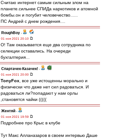
Считаю интернет самым сильным злом на
планете.сильнее СПИДа наркотиков и атомной
бомбы.он и погубит человечество......
ПС Андрей с днем рождения....
RoughBoy
-
01 ноя 2021 20:10
О! Там оказывается еще два сотрудника по
селекции оставались. На очереди
бухгалтерия...
Спартачек-Казачек!
-
01 ноя 2021 20:00
TonyFox
, все уже истощенны морально и
физически что даже нет сил радоваться. И
радоваться ли?попадают у нам орлы
,становятся чайки (((((
Жентяй
-
01 ноя 2021 19:59
Подробнее про Крыс в клубе
Тут Макс Алланазаров в своем интервью Даше