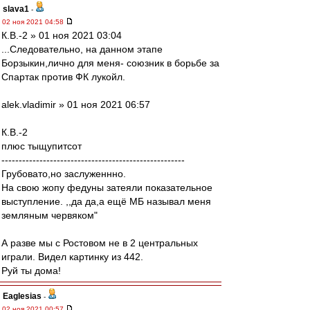
slava1
-
02 ноя 2021 04:58
К.В.-2 » 01 ноя 2021 03:04
...Следовательно, на данном этапе
Борзыкин,лично для меня- союзник в борьбе за
Спартак против ФК лукойл.
alek.vladimir » 01 ноя 2021 06:57
К.В.-2
плюс тыщупитсот
-----------------------------------------------------
Грубовато,но заслуженнно.
На свою жопу федуны затеяли показательное
выступление. ,,да да,а ещё МБ называл меня
земляным червяком"
А разве мы с Ростовом не в 2 центральных
играли. Видел картинку из 442.
Руй ты дома!
Eaglesias
-
02 ноя 2021 00:57