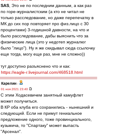
SAS
, Это не по последним данным, а как раз
по горе-журналистским (а кто не читал не
только расследование, но даже перепечатку в
МК до сих пор повторяет про физ.лицо с 30
процентами) 3-годишной давности, на что и
было расследование, дабы выяснить что за
физические лица (это у недотеп журналюг
было "лицо"). Ну я же скидывал сюда ссылочку
еще тогда, могу еще раз, мне не сложно))
тут доступно разъяснено что и как:
https://eagle-r.livejournal.com/468518.html
Карелин
-
01 ноя 2021 23:40
С этим Ходасевичем занятный камуфлет
может получиться.
В КР оба клуба его сохранились - нынешний и
следующий. Если не примут гениальное
предложение одного, тоже провинциального,
кузьмича, то "Спартаку" может выпасть
"Арсенал".