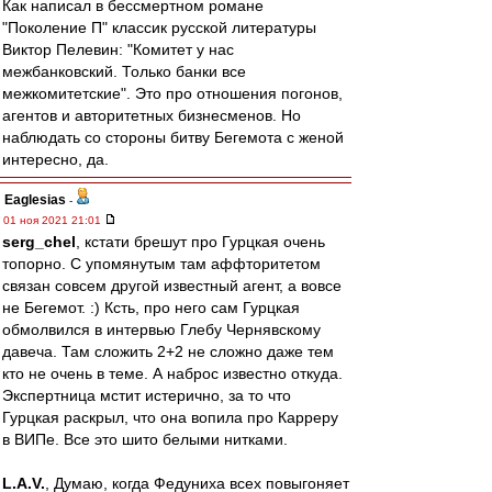
Как написал в бессмертном романе
"Поколение П" классик русской литературы
Виктор Пелевин: "Комитет у нас
межбанковский. Только банки все
межкомитетские". Это про отношения погонов,
агентов и авторитетных бизнесменов. Но
наблюдать со стороны битву Бегемота с женой
интересно, да.
Eaglesias
-
01 ноя 2021 21:01
serg_chel
, кстати брешут про Гурцкая очень
топорно. С упомянутым там аффторитетом
связан совсем другой известный агент, а вовсе
не Бегемот. :) Ксть, про него сам Гурцкая
обмолвился в интервью Глебу Чернявскому
давеча. Там сложить 2+2 не сложно даже тем
кто не очень в теме. А наброс известно откуда.
Экспертница мстит истерично, за то что
Гурцкая раскрыл, что она вопила про Карреру
в ВИПе. Все это шито белыми нитками.
L.А.V.
, Думаю, когда Федуниха всех повыгоняет