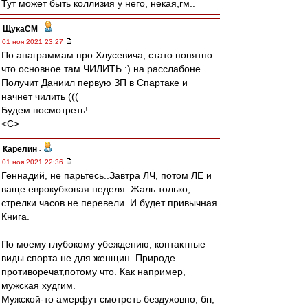
Тут может быть коллизия у него, некая,гм..
ЩукаСМ
-
01 ноя 2021 23:27
По анаграммам про Хлусевича, стато понятно.
что основное там ЧИЛИТЬ :) на расслабоне...
Получит Даниил первую ЗП в Спартаке и
начнет чилить (((
Будем посмотреть!
<C>
Карелин
-
01 ноя 2021 22:36
Геннадий, не парьтесь..Завтра ЛЧ, потом ЛЕ и
ваще еврокубковая неделя. Жаль только,
стрелки часов не перевели..И будет привычная
Книга.
По моему глубокому убеждению, контактные
виды спорта не для женщин. Природе
противоречат,потому что. Как например,
мужская худгим.
Мужской-то амерфут смотреть бездуховно, бгг,