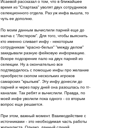
Исаевой рассказал о том, что в ближайшее
время из "Спартака" уволят двух сотрудников
селекционного отдела. Раз уж инфа вышла, то
чуть ее дополню.
По моим данным вычислили парней еще до
матча с "Лестером". Для того, чтобы выяснить
кто именно сливает инфу - некоторым
сотрудникам "красно-белых" "между делом"
закидывали разную фейковую информацию.
Вскоре подозрение пало на двух парней из
селекции. Ну а окончательно все
подтвердилось с помощью инфы про желание
приобрести скопом нескольких игроков
самарских "крыльев". Эту инфу донесли до
парней и через пару дней она разошлась по тг-
каналам. Так ребят и вычислили. Правда, по
моей инфе уволили пока одного - со вторым
вопрос еще решается.
При этом, важный момент. Взаимодействие с
источниками - это необходимая часть работы
журналиста. Однако, данный случай