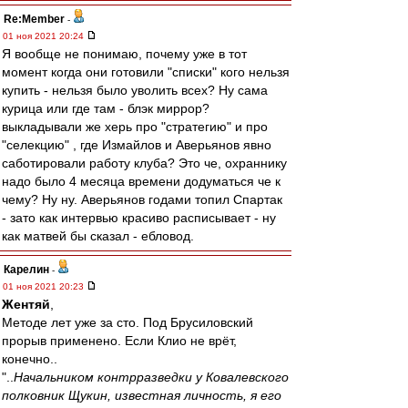
Re:Member
-
01 ноя 2021 20:24
Я вообще не понимаю, почему уже в тот
момент когда они готовили "списки" кого нельзя
купить - нельзя было уволить всех? Ну сама
курица или где там - блэк миррор?
выкладывали же херь про "стратегию" и про
"селекцию" , где Измайлов и Аверьянов явно
саботировали работу клуба? Это че, охраннику
надо было 4 месяца времени додуматься че к
чему? Ну ну. Аверьянов годами топил Спартак
- зато как интервью красиво расписывает - ну
как матвей бы сказал - ебловод.
Карелин
-
01 ноя 2021 20:23
Жентяй
,
Методе лет уже за сто. Под Брусиловский
прорыв применено. Если Клио не врёт,
конечно..
"..
Начальником контрразведки у Ковалевского
полковник Щукин, известная личность, я его