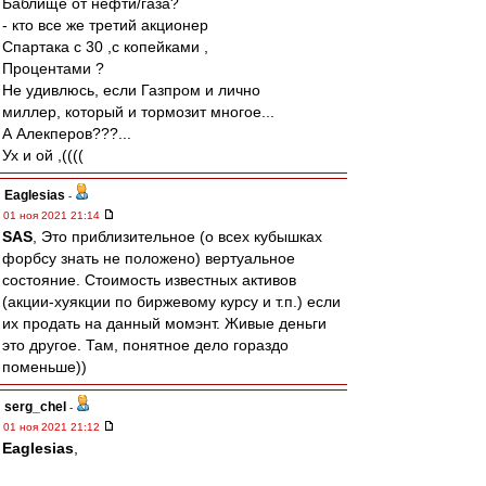
Баблище от нефти/газа?
- кто все же третий акционер
Спартака с 30 ,с копейками ,
Процентами ?
Не удивлюсь, если Газпром и лично
миллер, который и тормозит многое...
А Алекперов???...
Ух и ой ,((((
Eaglesias
-
01 ноя 2021 21:14
SAS
, Это приблизительное (о всех кубышках
форбсу знать не положено) вертуальное
состояние. Стоимость известных активов
(акции-хуякции по биржевому курсу и т.п.) если
их продать на данный момэнт. Живые деньги
это другое. Там, понятное дело гораздо
поменьше))
serg_chel
-
01 ноя 2021 21:12
Eaglesias
,