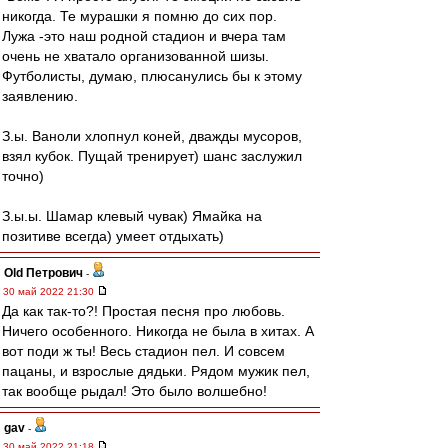
никогда. Те мурашки я помню до сих пор.
Лужа -это наш родной стадион и вчера там
очень не хватало организованной шизы.
Футболисты, думаю, плюсанулись бы к этому
заявлению.
З.ы. Ваноли хлопнул коней, дважды мусоров,
взял кубок. Пущай тренирует) шанс заслужил
точно)
З.ы.ы. Шамар клевый чувак) Ямайка на
позитиве всегда) умеет отдыхать)
Old Петрович
-
30 май 2022 21:30
Да как так-то?! Простая песня про любовь.
Ничего особенного. Никогда не была в хитах. А
вот поди ж ты! Весь стадион пел. И совсем
пацаны, и взрослые дядьки. Рядом мужик пел,
так вообще рыдал! Это было волшебно!
gav
-
30 май 2022 21:18