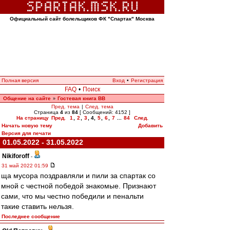
Официальный сайт болельщиков ФК "Спартак" Москва
Полная версия
Вход
•
Регистрация
FAQ
•
Поиск
Общение на сайте
Гостевая книга ВВ
»
Пред. тема
|
След. тема
Страница
4
из
84
[ Сообщений: 4152 ]
На страницу
Пред.
1
,
2
,
3
,
4
,
5
,
6
,
7
...
84
След.
Начать новую тему
Добавить
Версия для печати
01.05.2022 - 31.05.2022
Nikiforoff
-
31 май 2022 01:59
ща мусора поздравляли и пили за спартак со
мной с честной победой знакомые. Признают
сами, что мы честно победили и пенальти
такие ставить нельзя.
Последнее сообщение