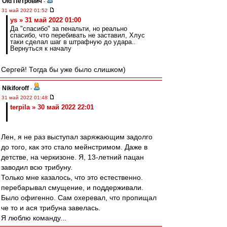
Old Петрович
-
31 май 2022 01:52
ys » 31 май 2022 01:00
Да "спасибо" за пенальти, но реально
спасибо, что перебивать не заставил, Хлус
таки сделал шаг в штрафную до удара..
Вернуться к началу
Сергей! Тогда бы уже было слишком)
Nikiforoff
-
31 май 2022 01:48
terpila » 30 май 2022 22:01
Лен, я не раз выступал заряжающим задолго
до того, как это стало мейнстримом. Даже в
детстве, на черкизоне. Я, 13-летний пацан
заводил всю трибуну.
Только мне казалось, что это естественно.
перебарывал смущение, и поддерживали.
Было офигенно. Сам охеревал, что пропищал
че то и ася трибуна завелась.
Я люблю команду...