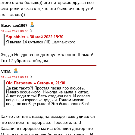
этого стало больше)) его питерские друзья все
смотрели и сказали, что это было очень круто!
эх... сказка))
Васильев1967
-
31 май 2022 00:40
Squabbler » 30 май 2022 15:30
Я выпил 14 бутылок (!!!) шампанского
Эх, до Ноздрева не дотянул маленько Шаман!
Тот 17 убрал за обедом.
VIT.M.
-
31 май 2022 00:19
Old Петрович » Сегодня, 21:30
Да как так-то?! Простая песня про любовь.
Ничего особенного. Никогда не была в хитах.
А вот поди ж ты! Весь стадион пел. И совсем
пацаны, и взрослые дядьки. Рядом мужик
пел, так вообще рыдал! Это было волшебно!
Как-то лет пять назад на выезде тоже удивился
что все поют в перерыве. Просветили. В
Казани, в перерыве матча объявил диктор что
Максим в коме и врачи борятся за ее жизнь. И