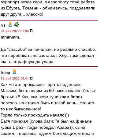
аэропорт везде свои, в аэропорту тоже ребята
из Ебурга, Тюмени - обнимались, поздравляли
друг друга... классно!
ys
-
31 май 2022 01:00
mmmmm
,
Да "спасибо" за пенальти, но реально спасибо,
что перебивать не заставил, Хлус таки сделал
шаг в штрафную до удара..
konp
-
31 май 2022 00:44
Как же это прекрасно - орать под песню
Максим, быть одним из 50 тысяч красно-белых
братьев!!! Как нам всем купившим билет
повезло. на стадио быть в такой день - это что-
то необыкновенное!
Горло только проходить начало)))
Батя приехал (слова бати: "я был на финале
кубка 1 раз - тогда победил Арарат), сына
свозил... надеюсь, одним болельщиком после