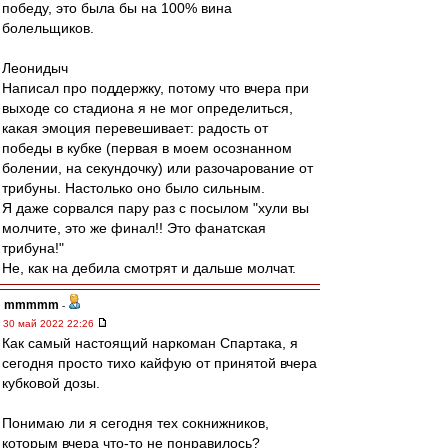
победу, это была бы на 100% вина
болельщиков.
Леонидыч
Написал про поддержку, потому что вчера при
выходе со стадиона я не мог определиться,
какая эмоция перевешивает: радость от
победы в кубке (первая в моем осознанном
болении, на секундочку) или разочарование от
трибуны. Настолько оно было сильным.
Я даже сорвался пару раз с посылом "хули вы
молчите, это же финал!! Это фанатская
трибуна!"
Не, как на дебила смотрят и дальше молчат.
mmmmm
-
30 май 2022 22:26
Как самый настоящий наркоман Спартака, я
сегодня просто тихо кайфую от принятой вчера
кубковой дозы.
Понимаю ли я сегодня тех сокнижников,
которым вчера что-то не понравилось?