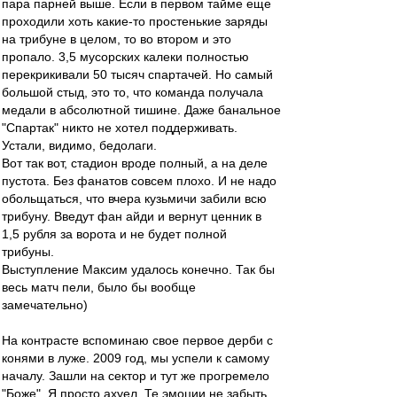
пара парней выше. Если в первом тайме еще
проходили хоть какие-то простенькие заряды
на трибуне в целом, то во втором и это
пропало. 3,5 мусорских калеки полностью
перекрикивали 50 тысяч спартачей. Но самый
большой стыд, это то, что команда получала
медали в абсолютной тишине. Даже банальное
"Спартак" никто не хотел поддерживать.
Устали, видимо, бедолаги.
Вот так вот, стадион вроде полный, а на деле
пустота. Без фанатов совсем плохо. И не надо
обольщаться, что вчера кузьмичи забили всю
трибуну. Введут фан айди и вернут ценник в
1,5 рубля за ворота и не будет полной
трибуны.
Выступление Максим удалось конечно. Так бы
весь матч пели, было бы вообще
замечательно)
На контрасте вспоминаю свое первое дерби с
конями в луже. 2009 год, мы успели к самому
началу. Зашли на сектор и тут же прогремело
"Боже". Я просто ахуел. Те эмоции не забыть