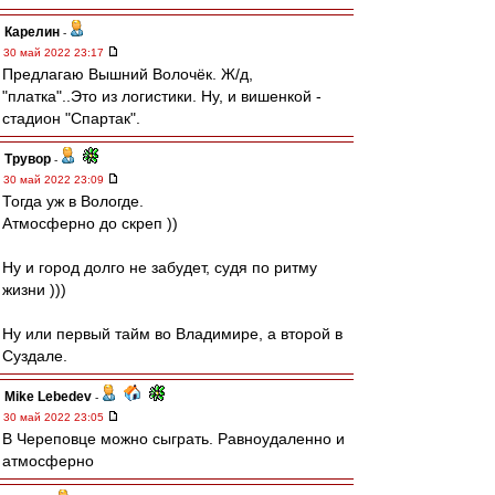
Карелин
-
30 май 2022 23:17
Предлагаю Вышний Волочёк. Ж/д,
"платка"..Это из логистики. Ну, и вишенкой -
стадион "Спартак".
Трувор
-
30 май 2022 23:09
Тогда уж в Вологде.
Атмосферно до скреп ))
Ну и город долго не забудет, судя по ритму
жизни )))
Ну или первый тайм во Владимире, а второй в
Суздале.
Mike Lebedev
-
30 май 2022 23:05
В Череповце можно сыграть. Равноудаленно и
атмосферно