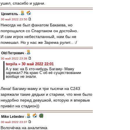
ушел, спасибо и удачи.
Ценитель
-
30 май 2022 23:50
Никогда не был фанатом Бакаева, но
попрощался со Спартаком он достойно.
И сам игрок небесталанный, нам бы не
помешал. Но у нас же Зарема рулит... :/
Old Петрович
-
30 май 2022 23:38
terpila » 30 май 2022 22:01
А у вас на Б кто-нибудь Багаму- Маму
заряжал? На краю С об её существовании
вообще не знали.
Лена! Багаму-маму и три тысячи на С243
заряжали такие дядьки и старики, что мне было
неудобно перед девушкой, которую я впервые
привёл на стадион))
Mike Lebedev
-
30 май 2022 23:37
Волочёчка на аналитика