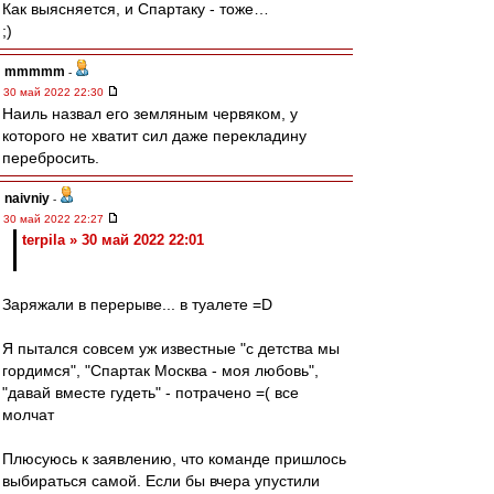
Как выясняется, и Спартаку - тоже…
;)
mmmmm
-
30 май 2022 22:30
Наиль назвал его земляным червяком, у
которого не хватит сил даже перекладину
перебросить.
naivniy
-
30 май 2022 22:27
terpila » 30 май 2022 22:01
Заряжали в перерыве... в туалете =D
Я пытался совсем уж известные "с детства мы
гордимся", "Спартак Москва - моя любовь",
"давай вместе гудеть" - потрачено =( все
молчат
Плюсуюсь к заявлению, что команде пришлось
выбираться самой. Если бы вчера упустили