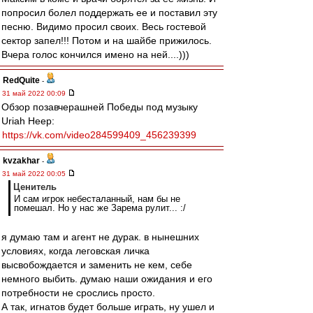
попросил болел поддержать ее и поставил эту
песню. Видимо просил своих. Весь гостевой
сектор запел!!! Потом и на шайбе прижилось.
Вчера голос кончился имено на ней....)))
RedQuite
-
31 май 2022 00:09
Обзор позавчерашней Победы под музыку
Uriah Heep:
https://vk.com/video284599409_456239399
kvzakhar
-
31 май 2022 00:05
Ценитель
И сам игрок небесталанный, нам бы не
помешал. Но у нас же Зарема рулит... :/
я думаю там и агент не дурак. в нынешних
условиях, когда леговская личка
высвобождается и заменить не кем, себе
немного выбить. думаю наши ожидания и его
потребности не срослись просто.
А так, игнатов будет больше играть, ну ушел и