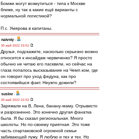
Бомжи могут возмутиться - типа к Москве
ближе, ну так а какие ещё варианты с
нормальной логистикой?
П.с. Умярова в капитаны.
naivniy
-
30 май 2022 23:01
Друзья, подскажите, насколько серьезно можно
относится к инсайдам червиченко? Я просто
обычно не читаю его пасквили, но сейчас на
глаза попалось высказывание на Чемп.ком, где
он говорит про уход федуна, как про
состоявийшся факт. Неужто дожили?
suslov
-
30 май 2022 22:52
Заряжали на В, Лена, банану-маму. Отрывисто
и разрозненно. Это конечно другая фанатка
была. Я бы сказал региональная. Много
школоты. Но по-своему приятная. Это тоже
часть спартаковской огромной семьи
забивающей лужу. Я люблю и тех и тех. Но