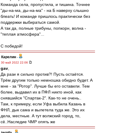
Команда села, пропустила, и тишина. Точнее
"ды-на-ма, ды-на-ма" - на Б наверху слышно
блеать! И команде пришлось практически без
поддержки выбираться самой.
А так да, полные трибуны, попкорн, волна -
"теплая атмосфера"...
С победой!
Карелин
-
30 май 2022 22:06
gav
,
Да рази я сильно против?! Пусть остаётся.
Трём другим только немношка обидно будет. А
мне - за "Ротор". Лучше бы его оставили. Тем
более, выдавил их в ПФЛ никто иной, как
снявшийся "Спартак-2". Как-то не очень..
Там, к примеру, если Уфа выбила Казань в
ФНЛ, дык сама и вылетела туда же. Это их
дела, местные. А тут волжский город, то,
сё..Наследие ЧМР опять же
terpila
-