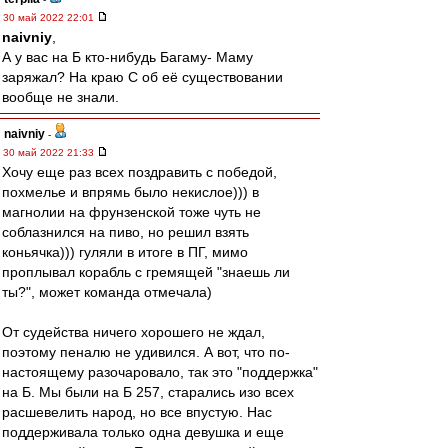
30 май 2022 22:01
naivniy
,
А у вас на Б кто-нибудь Багаму- Маму
заряжал? На краю С об её существовании
вообще не знали.
naivniy
-
30 май 2022 21:33
Хочу еще раз всех поздравить с победой,
похмелье и впрямь было некислое))) в
магнолии на фрунзенской тоже чуть не
соблазнился на пиво, но решил взять
коньячка))) гуляли в итоге в ПГ, мимо
проплывал корабль с гремящей "знаешь ли
ты?", может команда отмечала)
От судейства ничего хорошего не ждал,
поэтому пеналю не удивился. А вот, что по-
настоящему разочаровало, так это "поддержка"
на Б. Мы были на Б 257, старались изо всех
расшевелить народ, но все впустую. Нас
поддерживала только одна девушка и еще