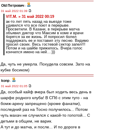
Old Петрович
-
31 май 2022 01:39
VIT.M. » 31 май 2022 00:19
ак-то лет пять назад на выезде тоже
удивился что все поют в перерыве.
Просветили. В Казани, в перерыве матча
объявил диктор что Максим в коме и врачи
борятся за ее жизнь. И попросил болел
поддержать ее и поставил эту песню. Видимо
просил своих. Весь гостевой сектор запел!!!
Потом и на шайбе прижилось. Вчера голос
кончился имено на ней....)))
Да, чуть не умерла. Похудела совсем. Зато на
кубке босиком)
konp
-
31 май 2022 01:05
Да, особый кайф вчера был ходить весь день в
шарфе родного клуба! В СПб с этим туго - на
бомж-арену запрещено (кроме фанатки),
последний раз на Тосно получилось... Потом
чуть махач не случился с какой-то гопотой... С
детьми в общем, не варик.
А тут и до матча, и после... И по дороге в