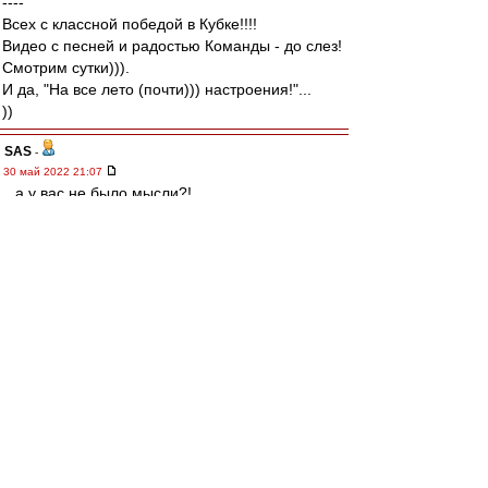
----
Всех с классной победой в Кубке!!!!
Видео с песней и радостью Команды - до слез!
Смотрим сутки))).
И да, "На все лето (почти))) настроения!"...
))
SAS
-
30 май 2022 21:07
...а у вас не было мысли?!,
что Фомин просто с детства
За Спартак!!!!!!! :-)
Карелин
-
30 май 2022 20:52
Какие классные вывески будут у матчей за
Суперкубок в Европе!
Не хуже нашей, гм..
"Ливерпуль" - МанСити
"Лейпциг" - "Бавария"
"Интер" - "Милан"
Немного подкачали Испания с Францией. Но
тоже ничего: