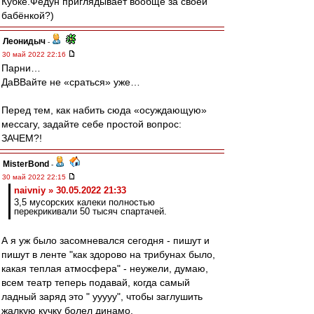
Кубке.Федун приглядывает вообще за своей
бабёнкой?)
Леонидыч
-
30 май 2022 22:16
Парни…
ДаВВайте не «сраться» уже…
Перед тем, как набить сюда «осуждающую»
мессагу, задайте себе простой вопрос:
ЗАЧЕМ?!
MisterBond
-
30 май 2022 22:15
naivniy » 30.05.2022 21:33
3,5 мусорских калеки полностью
перекрикивали 50 тысяч спартачей.
А я уж было засомневался сегодня - пишут и
пишут в ленте "как здорово на трибунах было,
какая теплая атмосфера" - неужели, думаю,
всем театр теперь подавай, когда самый
ладный заряд это " ууууу", чтобы заглушить
жалкую кучку болел динамо.