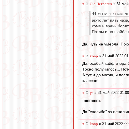
#
Old Петрович
» 31 май
VIT.M. » 31 май 20
ак-то лет пять наз
коме и врачи борят
Потом и на шайбе п
Да, чуть не умерла. Пох
#
konp
» 31 май 2022 01
Да, особый кайф вчера 
Тосно получилось... Пот
А тут и до матча, и пос
классно!
#
ys
» 31 май 2022 01:00
mmmmm
,
Да "спасибо" за пенальт
#
konp
» 31 май 2022 00