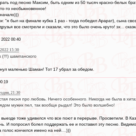
орать под песню Максим, быть одним из 50 тысяч красно-белых брат
 что-то необыкновенное!
начало)))
и: "я был на финале кубка 1 раз - тогда победил Арарат), сына св
рузья все смотрели и сказали, что это было очень круто! эх... сказк
 2022 00:40
 2022 15:30
 (!!!) шампанского
янул маленько Шаман! Тот 17 убрал за обедом.
0:19
годня, 21:30
остая песня про любовь. Ничего особенного. Никогда не была в хита
Рядом мужик пел, так вообще рыдал! Это было волшебно!
а выезде тоже удивился что все поют в перерыве. Просветили. В Ка
нь. И попросил болел поддержать ее и поставил эту песню. Видимо 
голос кончился имено на ней....)))