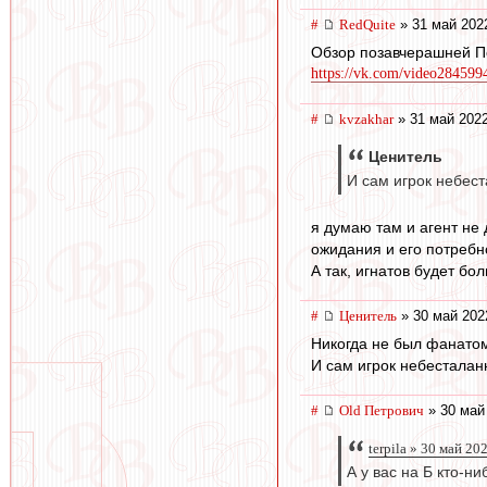
#
RedQuite
» 31 май 202
Обзор позавчерашней П
https://vk.com/video28459
#
kvzakhar
» 31 май 2022
Ценитель
И сам игрок небест
я думаю там и агент не
ожидания и его потребн
А так, игнатов будет бо
#
Ценитель
» 30 май 202
Никогда не был фанатом
И сам игрок небесталанн
#
Old Петрович
» 30 май
terpila » 30 май 20
А у вас на Б кто-н