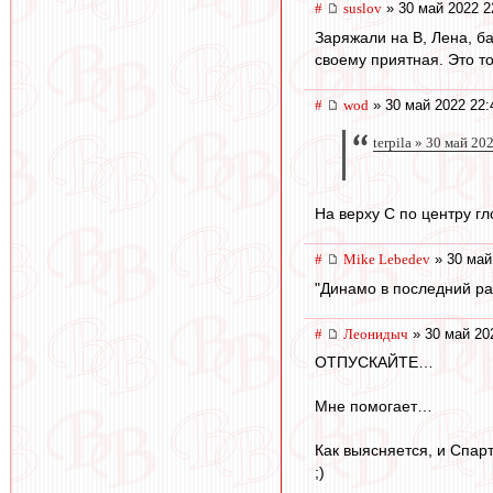
#
suslov
» 30 май 2022 2
Заряжали на В, Лена, б
своему приятная. Это т
#
wod
» 30 май 2022 22:
terpila » 30 май 20
На верху С по центру гл
#
Mike Lebedev
» 30 май
"Динамо в последний ра
#
Леонидыч
» 30 май 20
ОТПУСКАЙТЕ…
Мне помогает…
Как выясняется, и Спар
;)