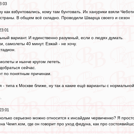
3:03
у как взбунтовались, кому там бунтовать. Их ханурики взяли Чеботи
 страны. В общем всё складно. Проводили Шварца своего и сезон
23:01
ный вариант. И единственно разумный, если о людях думать.
, самолеты 40 минут. Езжай - не хочу.
тадион.
молеты и нынче кругом лететь.
 добраться сейчас.
ют по понятным причинам.
 - типа к Москве ближе, ну так а какие ещё варианты с нормально
.
23:01
сколько серьезно можно относится к инсайдам червиченко? Я просто
на Чемп.ком, где он говорит про уход федуна, как про состоявийш