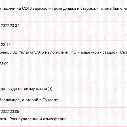
и тысячи на С243 заряжали такие дядьки и старики, что мне было 
 2022 23:37
 23:17
к. Ж/д, "платка"..Это из логистики. Ну, и вишенкой - стадион "Спа
23:09
дет, судя по ритму жизни )))
Владимире, а второй в Суздале.
 2022 23:05
рать. Равноудаленно и атмосферно