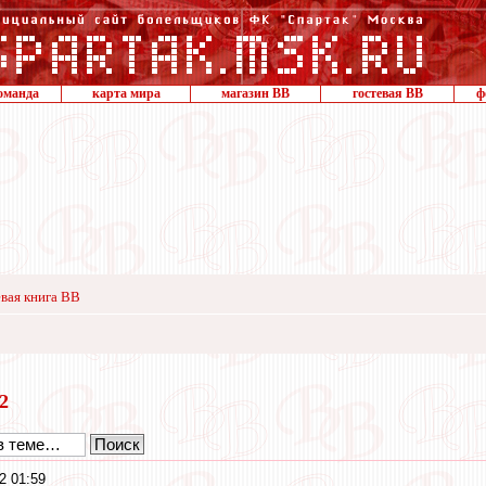
оманда
карта мира
магазин ВВ
гостевая ВВ
ф
вая книга ВВ
22
2 01:59