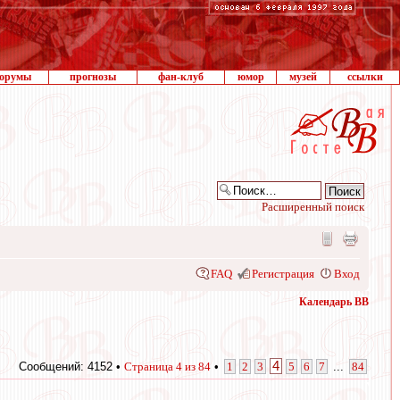
орумы
прогнозы
фан-клуб
юмор
музей
ссылки
Расширенный поиск
FAQ
Регистрация
Вход
Календарь ВВ
4
Сообщений: 4152 •
Страница
4
из
84
•
1
2
3
5
6
7
...
84