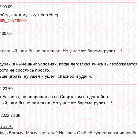
2 00:09
обеды под музыку Uriah Heep:
9409_456239399
 00:05
аланный, нам бы не помешал. Но у нас же Зарема рулит... :/
 дурак. в нынешних условиях, когда леговская личка высвобождаетс
ости не срослись просто.
льше играть, ну ушел и ушел, спасибо и удачи.
2 23:50
 Бакаева, но попрощался со Спартаком он достойно.
ый, нам бы не помешал. Но у нас же Зарема рулит... :/
 2022 23:38
22 22:01
ибудь Багаму- Маму заряжал? На краю С об её существовании вооб