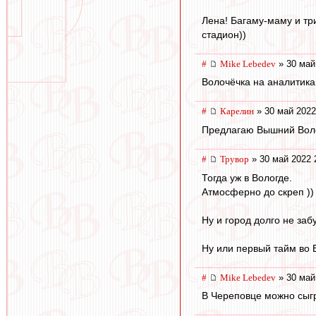
Лена! Багаму-маму и тр
стадион))
#
Mike Lebedev
» 30 май
Волочёчка на аналитика
#
Карелин
» 30 май 2022
Предлагаю Вышний Волочё
#
Трувор
» 30 май 2022 
Тогда уж в Вологде.
Атмосферно до скреп ))
Ну и город долго не забу
Ну или первый тайм во 
#
Mike Lebedev
» 30 май
В Череповце можно сыг