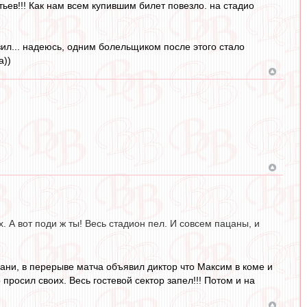
ьев!!! Как нам всем купившим билет повезло. на стадио
озил... надеюсь, одним болельщиком после этого стало
а))
х. А вот поди ж ты! Весь стадион пел. И совсем пацаны, и
зани, в перерыве матча объявил диктор что Максим в коме и
просил своих. Весь гостевой сектор запел!!! Потом и на