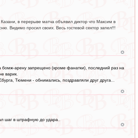
В Казани, в перерыве матча объявил диктор что Максим в
ню. Видимо просил своих. Весь гостевой сектор запел!!!
на бомж-арену запрещено (кроме фанатки), последний раз на
не варик.
 Ебурга, Тюмени - обнимались, поздравляли друг друга...
лал шаг в штрафную до удара..