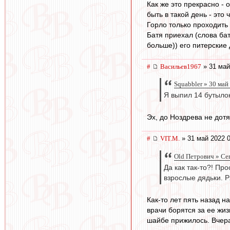
Как же это прекрасно - 
быть в такой день - это
Горло только проходить 
Батя приехал (слова бат
больше)) его питерские д
#
Васильев1967
» 31 май
Squabbler » 30 май
Я выпил 14 бутылок
Эх, до Ноздрева не дот
#
VIT.M.
» 31 май 2022 0
Old Петрович » Се
Да как так-то?! Пр
взрослые дядьки. 
Как-то лет пять назад н
врачи борятся за ее жиз
шайбе прижилось. Вчера 