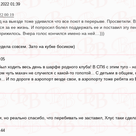
 2022 01:39
22 00:19
ад на выезде тоже удивился что все поют в перерыве. Просветили. 
ся за ее жизнь. И попросил болел поддержать ее и поставил эту пес
рижилось. Вчера голос кончился имено на ней....)))
удела совсем. Зато на кубке босиком)
:05
был ходить весь день в шарфе родного клуба! В СПб с этим туго - 
ом чуть махач не случился с какой-то гопотой... С детьми в общем, 
ле... И по дороге в аэропорт везде свои, в аэропорту тоже ребята из
и, но реально спасибо, что перебивать не заставил, Хлус таки сде
:44