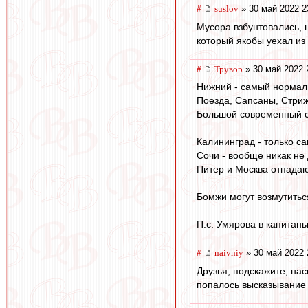
#
suslov
» 30 май 2022 2
Мусора взбунтовались, н
который якобы уехал из
#
Трувор
» 30 май 2022 
Нижний - самый нормаль
Поезда, Сапсаны, Стрижи
Большой современный с
Калининград - только са
Сочи - вообще никак не
Питер и Москва отпада
Бомжи могут возмутиться
П.с. Умярова в капитаны
#
naivniy
» 30 май 2022 
Друзья, подскажите, на
попалось высказывание 