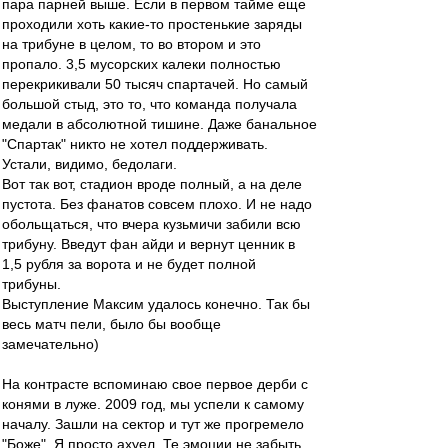
пара парней выше. Если в первом тайме еще
проходили хоть какие-то простенькие заряды
на трибуне в целом, то во втором и это
пропало. 3,5 мусорских калеки полностью
перекрикивали 50 тысяч спартачей. Но самый
большой стыд, это то, что команда получала
медали в абсолютной тишине. Даже банальное
"Спартак" никто не хотел поддерживать.
Устали, видимо, бедолаги.
Вот так вот, стадион вроде полный, а на деле
пустота. Без фанатов совсем плохо. И не надо
обольщаться, что вчера кузьмичи забили всю
трибуну. Введут фан айди и вернут ценник в
1,5 рубля за ворота и не будет полной
трибуны.
Выступление Максим удалось конечно. Так бы
весь матч пели, было бы вообще
замечательно)
На контрасте вспоминаю свое первое дерби с
конями в луже. 2009 год, мы успели к самому
началу. Зашли на сектор и тут же прогремело
"Боже". Я просто ахуел. Те эмоции не забыть