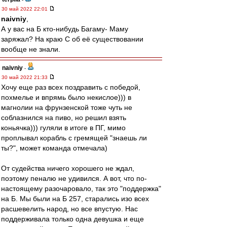
30 май 2022 22:01
naivniy
,
А у вас на Б кто-нибудь Багаму- Маму
заряжал? На краю С об её существовании
вообще не знали.
naivniy
-
30 май 2022 21:33
Хочу еще раз всех поздравить с победой,
похмелье и впрямь было некислое))) в
магнолии на фрунзенской тоже чуть не
соблазнился на пиво, но решил взять
коньячка))) гуляли в итоге в ПГ, мимо
проплывал корабль с гремящей "знаешь ли
ты?", может команда отмечала)
От судейства ничего хорошего не ждал,
поэтому пеналю не удивился. А вот, что по-
настоящему разочаровало, так это "поддержка"
на Б. Мы были на Б 257, старались изо всех
расшевелить народ, но все впустую. Нас
поддерживала только одна девушка и еще