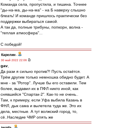
Команда села, пропустила, и тишина. Точнее
"ды-на-ма, ды-на-ма" - на Б наверху слышно
блеать! И команде пришлось практически без
поддержки выбираться самой.
А так да, полные трибуны, попкорн, волна -
"теплая атмосфера"...
С победой!
Карелин
-
30 май 2022 22:06
gav
,
Да рази я сильно против?! Пусть остаётся.
Трём другим только немношка обидно будет. А
мне - за "Ротор". Лучше бы его оставили. Тем
более, выдавил их в ПФЛ никто иной, как
снявшийся "Спартак-2". Как-то не очень..
Там, к примеру, если Уфа выбила Казань в
ФНЛ, дык сама и вылетела туда же. Это их
дела, местные. А тут волжский город, то,
сё..Наследие ЧМР опять же
terpila
-