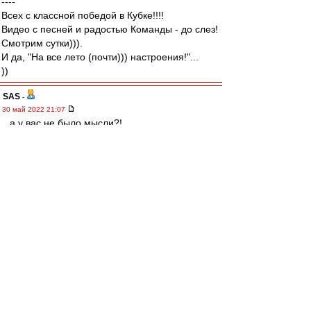
----
Всех с классной победой в Кубке!!!!
Видео с песней и радостью Команды - до слез!
Смотрим сутки))).
И да, "На все лето (почти))) настроения!"...
))
SAS
-
30 май 2022 21:07
...а у вас не было мысли?!,
что Фомин просто с детства
За Спартак!!!!!!! :-)
Карелин
-
30 май 2022 20:52
Какие классные вывески будут у матчей за
Суперкубок в Европе!
Не хуже нашей, гм..
"Ливерпуль" - МанСити
"Лейпциг" - "Бавария"
"Интер" - "Милан"
Немного подкачали Испания с Францией. Но
тоже ничего: