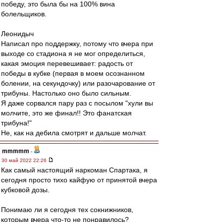
победу, это была бы на 100% вина
болельщиков.
Леонидыч
Написал про поддержку, потому что вчера при
выходе со стадиона я не мог определиться,
какая эмоция перевешивает: радость от
победы в кубке (первая в моем осознанном
болении, на секундочку) или разочарование от
трибуны. Настолько оно было сильным.
Я даже сорвался пару раз с посылом "хули вы
молчите, это же финал!! Это фанатская
трибуна!"
Не, как на дебила смотрят и дальше молчат.
mmmmm
-
30 май 2022 22:26
Как самый настоящий наркоман Спартака, я
сегодня просто тихо кайфую от принятой вчера
кубковой дозы.
Понимаю ли я сегодня тех сокнижников,
которым вчера что-то не понравилось?