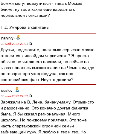
Бомжи могут возмутиться - типа к Москве
ближе, ну так а какие ещё варианты с
нормальной логистикой?
П.с. Умярова в капитаны.
naivniy
-
30 май 2022 23:01
Друзья, подскажите, насколько серьезно можно
относится к инсайдам червиченко? Я просто
обычно не читаю его пасквили, но сейчас на
глаза попалось высказывание на Чемп.ком, где
он говорит про уход федуна, как про
состоявийшся факт. Неужто дожили?
suslov
-
30 май 2022 22:52
Заряжали на В, Лена, банану-маму. Отрывисто
и разрозненно. Это конечно другая фанатка
была. Я бы сказал региональная. Много
школоты. Но по-своему приятная. Это тоже
часть спартаковской огромной семьи
забивающей лужу. Я люблю и тех и тех. Но