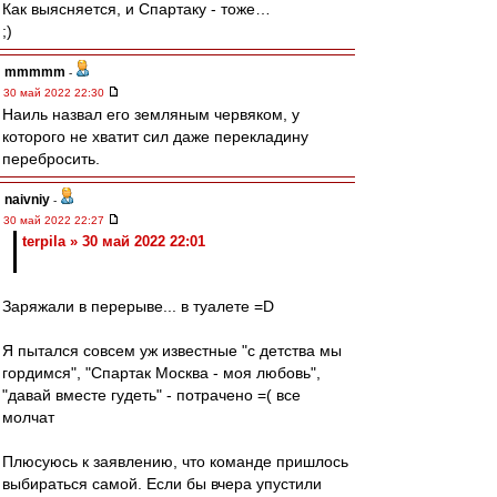
Как выясняется, и Спартаку - тоже…
;)
mmmmm
-
30 май 2022 22:30
Наиль назвал его земляным червяком, у
которого не хватит сил даже перекладину
перебросить.
naivniy
-
30 май 2022 22:27
terpila » 30 май 2022 22:01
Заряжали в перерыве... в туалете =D
Я пытался совсем уж известные "с детства мы
гордимся", "Спартак Москва - моя любовь",
"давай вместе гудеть" - потрачено =( все
молчат
Плюсуюсь к заявлению, что команде пришлось
выбираться самой. Если бы вчера упустили