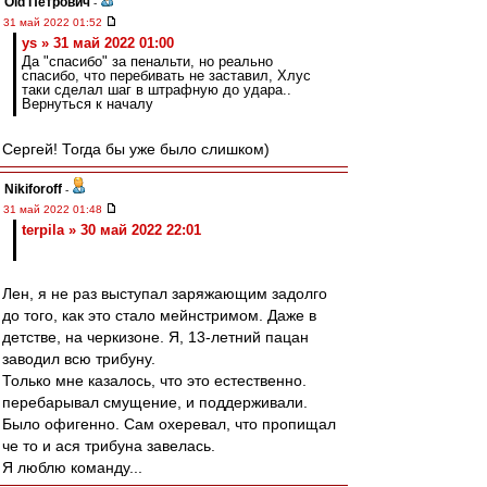
Old Петрович
-
31 май 2022 01:52
ys » 31 май 2022 01:00
Да "спасибо" за пенальти, но реально
спасибо, что перебивать не заставил, Хлус
таки сделал шаг в штрафную до удара..
Вернуться к началу
Сергей! Тогда бы уже было слишком)
Nikiforoff
-
31 май 2022 01:48
terpila » 30 май 2022 22:01
Лен, я не раз выступал заряжающим задолго
до того, как это стало мейнстримом. Даже в
детстве, на черкизоне. Я, 13-летний пацан
заводил всю трибуну.
Только мне казалось, что это естественно.
перебарывал смущение, и поддерживали.
Было офигенно. Сам охеревал, что пропищал
че то и ася трибуна завелась.
Я люблю команду...