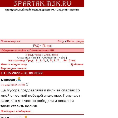
Официальный сайт болельщиков ФК "Спартак" Москва
Полная версия
Вход
•
Регистрация
FAQ
•
Поиск
Общение на сайте
Гостевая книга ВВ
»
Пред. тема
|
След. тема
Страница
4
из
84
[ Сообщений: 4152 ]
На страницу
Пред.
1
,
2
,
3
,
4
,
5
,
6
,
7
...
84
След.
Начать новую тему
Добавить
Версия для печати
01.05.2022 - 31.05.2022
Nikiforoff
-
31 май 2022 01:59
ща мусора поздравляли и пили за спартак со
мной с честной победой знакомые. Признают
сами, что мы честно победили и пенальти
такие ставить нельзя.
Последнее сообщение