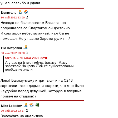
ушел, спасибо и удачи.
Ценитель
-
30 май 2022 23:50
Никогда не был фанатом Бакаева, но
попрощался со Спартаком он достойно.
И сам игрок небесталанный, нам бы не
помешал. Но у нас же Зарема рулит... :/
Old Петрович
-
30 май 2022 23:38
terpila » 30 май 2022 22:01
А у вас на Б кто-нибудь Багаму- Маму
заряжал? На краю С об её существовании
вообще не знали.
Лена! Багаму-маму и три тысячи на С243
заряжали такие дядьки и старики, что мне было
неудобно перед девушкой, которую я впервые
привёл на стадион))
Mike Lebedev
-
30 май 2022 23:37
Волочёчка на аналитика