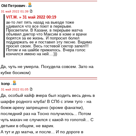
Old Петрович
-
31 май 2022 01:39
VIT.M. » 31 май 2022 00:19
ак-то лет пять назад на выезде тоже
удивился что все поют в перерыве.
Просветили. В Казани, в перерыве матча
объявил диктор что Максим в коме и врачи
борятся за ее жизнь. И попросил болел
поддержать ее и поставил эту песню. Видимо
просил своих. Весь гостевой сектор запел!!!
Потом и на шайбе прижилось. Вчера голос
кончился имено на ней....)))
Да, чуть не умерла. Похудела совсем. Зато на
кубке босиком)
konp
-
31 май 2022 01:05
Да, особый кайф вчера был ходить весь день в
шарфе родного клуба! В СПб с этим туго - на
бомж-арену запрещено (кроме фанатки),
последний раз на Тосно получилось... Потом
чуть махач не случился с какой-то гопотой... С
детьми в общем, не варик.
А тут и до матча, и после... И по дороге в