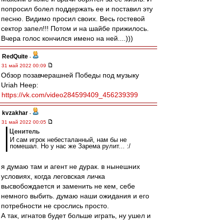
попросил болел поддержать ее и поставил эту
песню. Видимо просил своих. Весь гостевой
сектор запел!!! Потом и на шайбе прижилось.
Вчера голос кончился имено на ней....)))
RedQuite
-
31 май 2022 00:09
Обзор позавчерашней Победы под музыку
Uriah Heep:
https://vk.com/video284599409_456239399
kvzakhar
-
31 май 2022 00:05
Ценитель
И сам игрок небесталанный, нам бы не
помешал. Но у нас же Зарема рулит... :/
я думаю там и агент не дурак. в нынешних
условиях, когда леговская личка
высвобождается и заменить не кем, себе
немного выбить. думаю наши ожидания и его
потребности не срослись просто.
А так, игнатов будет больше играть, ну ушел и