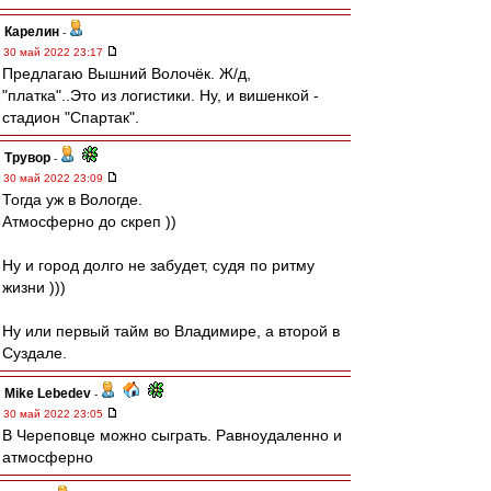
Карелин
-
30 май 2022 23:17
Предлагаю Вышний Волочёк. Ж/д,
"платка"..Это из логистики. Ну, и вишенкой -
стадион "Спартак".
Трувор
-
30 май 2022 23:09
Тогда уж в Вологде.
Атмосферно до скреп ))
Ну и город долго не забудет, судя по ритму
жизни )))
Ну или первый тайм во Владимире, а второй в
Суздале.
Mike Lebedev
-
30 май 2022 23:05
В Череповце можно сыграть. Равноудаленно и
атмосферно