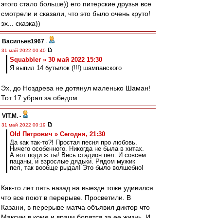
этого стало больше)) его питерские друзья все
смотрели и сказали, что это было очень круто!
эх... сказка))
Васильев1967
-
31 май 2022 00:40
Squabbler » 30 май 2022 15:30
Я выпил 14 бутылок (!!!) шампанского
Эх, до Ноздрева не дотянул маленько Шаман!
Тот 17 убрал за обедом.
VIT.M.
-
31 май 2022 00:19
Old Петрович » Сегодня, 21:30
Да как так-то?! Простая песня про любовь.
Ничего особенного. Никогда не была в хитах.
А вот поди ж ты! Весь стадион пел. И совсем
пацаны, и взрослые дядьки. Рядом мужик
пел, так вообще рыдал! Это было волшебно!
Как-то лет пять назад на выезде тоже удивился
что все поют в перерыве. Просветили. В
Казани, в перерыве матча объявил диктор что
Максим в коме и врачи борятся за ее жизнь. И