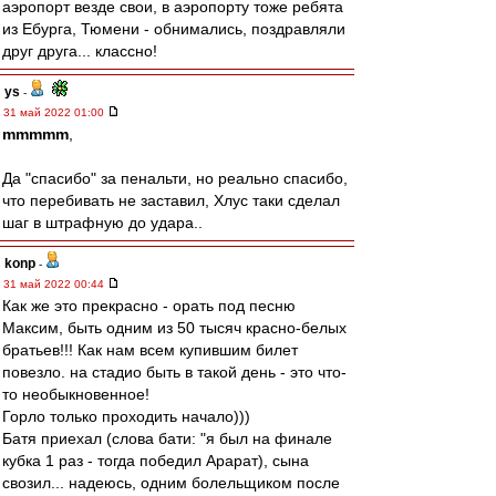
аэропорт везде свои, в аэропорту тоже ребята
из Ебурга, Тюмени - обнимались, поздравляли
друг друга... классно!
ys
-
31 май 2022 01:00
mmmmm
,
Да "спасибо" за пенальти, но реально спасибо,
что перебивать не заставил, Хлус таки сделал
шаг в штрафную до удара..
konp
-
31 май 2022 00:44
Как же это прекрасно - орать под песню
Максим, быть одним из 50 тысяч красно-белых
братьев!!! Как нам всем купившим билет
повезло. на стадио быть в такой день - это что-
то необыкновенное!
Горло только проходить начало)))
Батя приехал (слова бати: "я был на финале
кубка 1 раз - тогда победил Арарат), сына
свозил... надеюсь, одним болельщиком после