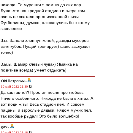
никогда. Те мурашки я помню до сих пор.
Лужа -это наш родной стадион и вчера там
очень не хватало организованной шизы.
Футболисты, думаю, плюсанулись бы к этому
заявлению.
З.ы. Ваноли хлопнул коней, дважды мусоров,
взял кубок. Пущай тренирует) шанс заслужил
точно)
З.ы.ы. Шамар клевый чувак) Ямайка на
позитиве всегда) умеет отдыхать)
Old Петрович
-
30 май 2022 21:30
Да как так-то?! Простая песня про любовь.
Ничего особенного. Никогда не была в хитах. А
вот поди ж ты! Весь стадион пел. И совсем
пацаны, и взрослые дядьки. Рядом мужик пел,
так вообще рыдал! Это было волшебно!
gav
-
30 май 2022 21:18