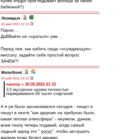
Кубке.Федун приглядывает вообще за своей
бабёнкой?)
Леонидыч
-
30 май 2022 22:16
Парни…
ДаВВайте не «сраться» уже…
Перед тем, как набить сюда «осуждающую»
мессагу, задайте себе простой вопрос:
ЗАЧЕМ?!
MisterBond
-
30 май 2022 22:15
naivniy » 30.05.2022 21:33
3,5 мусорских калеки полностью
перекрикивали 50 тысяч спартачей.
А я уж было засомневался сегодня - пишут и
пишут в ленте "как здорово на трибунах было,
какая теплая атмосфера" - неужели, думаю,
всем театр теперь подавай, когда самый
ладный заряд это " ууууу", чтобы заглушить
жалкую кучку болел динамо.