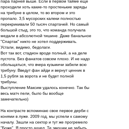
пара парней выше. Если в первом тайме еще
проходили хоть какие-то простенькие заряды
на трибуне в целом, то во втором и это
пропало. 3,5 мусорских калеки полностью
перекрикивали 50 тысяч спартачей. Но самый
большой стыд, это то, что команда получала
медали в абсолютной тишине. Даже банальное
"Спартак" никто не хотел поддерживать.
Устали, видимо, бедолаги.
Вот так вот, стадион вроде полный, а на деле
пустота. Без фанатов совсем плохо. И не надо
обольщаться, что вчера кузьмичи забили всю
трибуну. Введут фан айди и вернут ценник в
1,5 рубля за ворота и не будет полной
трибуны.
Выступление Максим удалось конечно. Так бы
весь матч пели, было бы вообще
замечательно)
На контрасте вспоминаю свое первое дерби с
конями в луже. 2009 год, мы успели к самому
началу. Зашли на сектор и тут же прогремело
"Боже". Я просто ахуел. Те эмоции не забыть