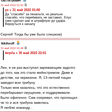
Old Петрович
-
31 май 2022 01:52
ys » 31 май 2022 01:00
Да "спасибо" за пенальти, но реально
спасибо, что перебивать не заставил, Хлус
таки сделал шаг в штрафную до удара..
Вернуться к началу
Сергей! Тогда бы уже было слишком)
Nikiforoff
-
31 май 2022 01:48
terpila » 30 май 2022 22:01
Лен, я не раз выступал заряжающим задолго
до того, как это стало мейнстримом. Даже в
детстве, на черкизоне. Я, 13-летний пацан
заводил всю трибуну.
Только мне казалось, что это естественно.
перебарывал смущение, и поддерживали.
Было офигенно. Сам охеревал, что пропищал
че то и ася трибуна завелась.
Я люблю команду...