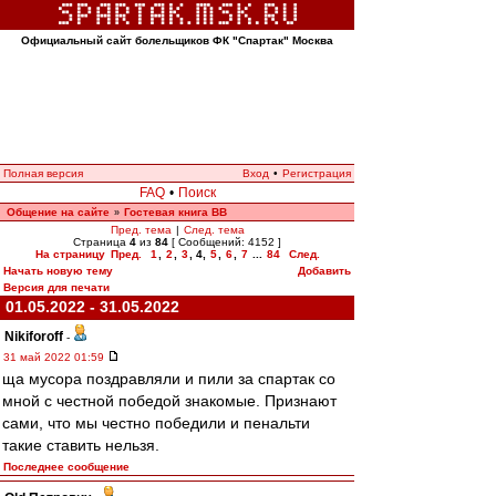
Официальный сайт болельщиков ФК "Спартак" Москва
Полная версия
Вход
•
Регистрация
FAQ
•
Поиск
Общение на сайте
Гостевая книга ВВ
»
Пред. тема
|
След. тема
Страница
4
из
84
[ Сообщений: 4152 ]
На страницу
Пред.
1
,
2
,
3
,
4
,
5
,
6
,
7
...
84
След.
Начать новую тему
Добавить
Версия для печати
01.05.2022 - 31.05.2022
Nikiforoff
-
31 май 2022 01:59
ща мусора поздравляли и пили за спартак со
мной с честной победой знакомые. Признают
сами, что мы честно победили и пенальти
такие ставить нельзя.
Последнее сообщение