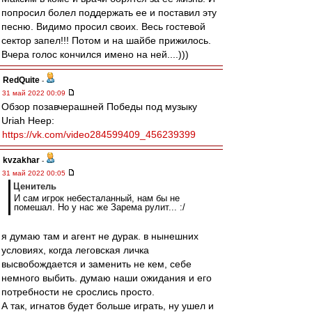
попросил болел поддержать ее и поставил эту
песню. Видимо просил своих. Весь гостевой
сектор запел!!! Потом и на шайбе прижилось.
Вчера голос кончился имено на ней....)))
RedQuite
-
31 май 2022 00:09
Обзор позавчерашней Победы под музыку
Uriah Heep:
https://vk.com/video284599409_456239399
kvzakhar
-
31 май 2022 00:05
Ценитель
И сам игрок небесталанный, нам бы не
помешал. Но у нас же Зарема рулит... :/
я думаю там и агент не дурак. в нынешних
условиях, когда леговская личка
высвобождается и заменить не кем, себе
немного выбить. думаю наши ожидания и его
потребности не срослись просто.
А так, игнатов будет больше играть, ну ушел и