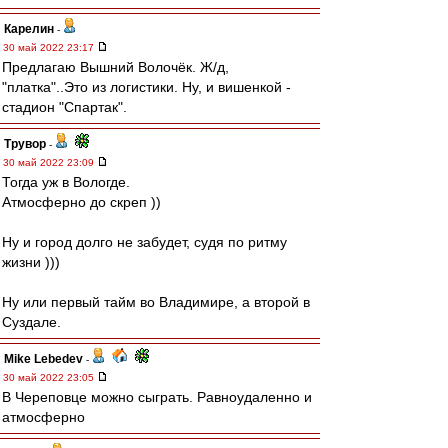
Карелин
-
30 май 2022 23:17
Предлагаю Вышний Волочёк. Ж/д,
"платка"..Это из логистики. Ну, и вишенкой -
стадион "Спартак".
Трувор
-
30 май 2022 23:09
Тогда уж в Вологде.
Атмосферно до скреп ))
Ну и город долго не забудет, судя по ритму
жизни )))
Ну или первый тайм во Владимире, а второй в
Суздале.
Mike Lebedev
-
30 май 2022 23:05
В Череповце можно сыграть. Равноудаленно и
атмосферно