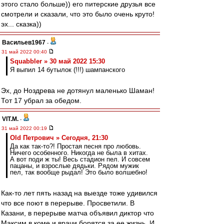
этого стало больше)) его питерские друзья все
смотрели и сказали, что это было очень круто!
эх... сказка))
Васильев1967
-
31 май 2022 00:40
Squabbler » 30 май 2022 15:30
Я выпил 14 бутылок (!!!) шампанского
Эх, до Ноздрева не дотянул маленько Шаман!
Тот 17 убрал за обедом.
VIT.M.
-
31 май 2022 00:19
Old Петрович » Сегодня, 21:30
Да как так-то?! Простая песня про любовь.
Ничего особенного. Никогда не была в хитах.
А вот поди ж ты! Весь стадион пел. И совсем
пацаны, и взрослые дядьки. Рядом мужик
пел, так вообще рыдал! Это было волшебно!
Как-то лет пять назад на выезде тоже удивился
что все поют в перерыве. Просветили. В
Казани, в перерыве матча объявил диктор что
Максим в коме и врачи борятся за ее жизнь. И