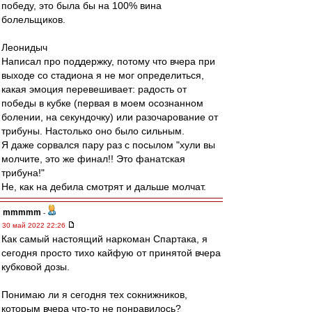
победу, это была бы на 100% вина
болельщиков.
Леонидыч
Написал про поддержку, потому что вчера при
выходе со стадиона я не мог определиться,
какая эмоция перевешивает: радость от
победы в кубке (первая в моем осознанном
болении, на секундочку) или разочарование от
трибуны. Настолько оно было сильным.
Я даже сорвался пару раз с посылом "хули вы
молчите, это же финал!! Это фанатская
трибуна!"
Не, как на дебила смотрят и дальше молчат.
mmmmm
-
30 май 2022 22:26
Как самый настоящий наркоман Спартака, я
сегодня просто тихо кайфую от принятой вчера
кубковой дозы.
Понимаю ли я сегодня тех сокнижников,
которым вчера что-то не понравилось?