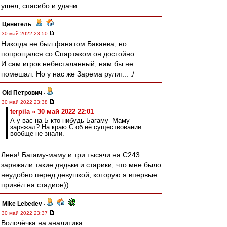
ушел, спасибо и удачи.
Ценитель
-
30 май 2022 23:50
Никогда не был фанатом Бакаева, но
попрощался со Спартаком он достойно.
И сам игрок небесталанный, нам бы не
помешал. Но у нас же Зарема рулит... :/
Old Петрович
-
30 май 2022 23:38
terpila » 30 май 2022 22:01
А у вас на Б кто-нибудь Багаму- Маму
заряжал? На краю С об её существовании
вообще не знали.
Лена! Багаму-маму и три тысячи на С243
заряжали такие дядьки и старики, что мне было
неудобно перед девушкой, которую я впервые
привёл на стадион))
Mike Lebedev
-
30 май 2022 23:37
Волочёчка на аналитика