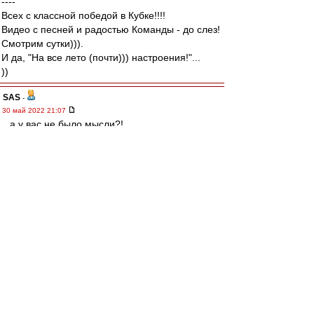
----
Всех с классной победой в Кубке!!!!
Видео с песней и радостью Команды - до слез!
Смотрим сутки))).
И да, "На все лето (почти))) настроения!"...
))
SAS
-
30 май 2022 21:07
...а у вас не было мысли?!,
что Фомин просто с детства
За Спартак!!!!!!! :-)
Карелин
-
30 май 2022 20:52
Какие классные вывески будут у матчей за
Суперкубок в Европе!
Не хуже нашей, гм..
"Ливерпуль" - МанСити
"Лейпциг" - "Бавария"
"Интер" - "Милан"
Немного подкачали Испания с Францией. Но
тоже ничего: