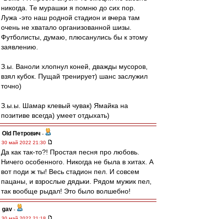
никогда. Те мурашки я помню до сих пор.
Лужа -это наш родной стадион и вчера там
очень не хватало организованной шизы.
Футболисты, думаю, плюсанулись бы к этому
заявлению.
З.ы. Ваноли хлопнул коней, дважды мусоров,
взял кубок. Пущай тренирует) шанс заслужил
точно)
З.ы.ы. Шамар клевый чувак) Ямайка на
позитиве всегда) умеет отдыхать)
Old Петрович
-
30 май 2022 21:30
Да как так-то?! Простая песня про любовь.
Ничего особенного. Никогда не была в хитах. А
вот поди ж ты! Весь стадион пел. И совсем
пацаны, и взрослые дядьки. Рядом мужик пел,
так вообще рыдал! Это было волшебно!
gav
-
30 май 2022 21:18