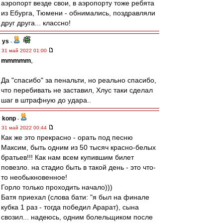
аэропорт везде свои, в аэропорту тоже ребята
из Ебурга, Тюмени - обнимались, поздравляли
друг друга... классно!
ys
-
31 май 2022 01:00
mmmmm
,
Да "спасибо" за пенальти, но реально спасибо,
что перебивать не заставил, Хлус таки сделал
шаг в штрафную до удара..
konp
-
31 май 2022 00:44
Как же это прекрасно - орать под песню
Максим, быть одним из 50 тысяч красно-белых
братьев!!! Как нам всем купившим билет
повезло. на стадио быть в такой день - это что-
то необыкновенное!
Горло только проходить начало)))
Батя приехал (слова бати: "я был на финале
кубка 1 раз - тогда победил Арарат), сына
свозил... надеюсь, одним болельщиком после