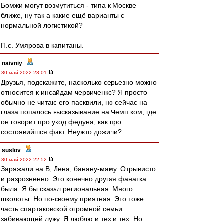
Бомжи могут возмутиться - типа к Москве
ближе, ну так а какие ещё варианты с
нормальной логистикой?
П.с. Умярова в капитаны.
naivniy
-
30 май 2022 23:01
Друзья, подскажите, насколько серьезно можно
относится к инсайдам червиченко? Я просто
обычно не читаю его пасквили, но сейчас на
глаза попалось высказывание на Чемп.ком, где
он говорит про уход федуна, как про
состоявийшся факт. Неужто дожили?
suslov
-
30 май 2022 22:52
Заряжали на В, Лена, банану-маму. Отрывисто
и разрозненно. Это конечно другая фанатка
была. Я бы сказал региональная. Много
школоты. Но по-своему приятная. Это тоже
часть спартаковской огромной семьи
забивающей лужу. Я люблю и тех и тех. Но