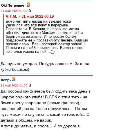
Old Петрович
-
31 май 2022 01:39
VIT.M. » 31 май 2022 00:19
ак-то лет пять назад на выезде тоже
удивился что все поют в перерыве.
Просветили. В Казани, в перерыве матча
объявил диктор что Максим в коме и врачи
борятся за ее жизнь. И попросил болел
поддержать ее и поставил эту песню. Видимо
просил своих. Весь гостевой сектор запел!!!
Потом и на шайбе прижилось. Вчера голос
кончился имено на ней....)))
Да, чуть не умерла. Похудела совсем. Зато на
кубке босиком)
konp
-
31 май 2022 01:05
Да, особый кайф вчера был ходить весь день в
шарфе родного клуба! В СПб с этим туго - на
бомж-арену запрещено (кроме фанатки),
последний раз на Тосно получилось... Потом
чуть махач не случился с какой-то гопотой... С
детьми в общем, не варик.
А тут и до матча, и после... И по дороге в