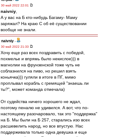
30 май 2022 22:01
naivniy
,
А у вас на Б кто-нибудь Багаму- Маму
заряжал? На краю С об её существовании
вообще не знали.
naivniy
-
30 май 2022 21:33
Хочу еще раз всех поздравить с победой,
похмелье и впрямь было некислое))) в
магнолии на фрунзенской тоже чуть не
соблазнился на пиво, но решил взять
коньячка))) гуляли в итоге в ПГ, мимо
проплывал корабль с гремящей "знаешь ли
ты?", может команда отмечала)
От судейства ничего хорошего не ждал,
поэтому пеналю не удивился. А вот, что по-
настоящему разочаровало, так это "поддержка"
на Б. Мы были на Б 257, старались изо всех
расшевелить народ, но все впустую. Нас
поддерживала только одна девушка и еще