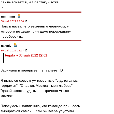
Как выясняется, и Спартаку - тоже…
;)
mmmmm
-
30 май 2022 22:30
Наиль назвал его земляным червяком, у
которого не хватит сил даже перекладину
перебросить.
naivniy
-
30 май 2022 22:27
terpila » 30 май 2022 22:01
Заряжали в перерыве... в туалете =D
Я пытался совсем уж известные "с детства мы
гордимся", "Спартак Москва - моя любовь",
"давай вместе гудеть" - потрачено =( все
молчат
Плюсуюсь к заявлению, что команде пришлось
выбираться самой. Если бы вчера упустили