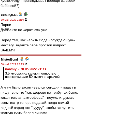
Кубке.Федун приглядывает вообще за своей
бабёнкой?)
Леонидыч
-
30 май 2022 22:16
Парни…
ДаВВайте не «сраться» уже…
Перед тем, как набить сюда «осуждающую»
мессагу, задайте себе простой вопрос:
ЗАЧЕМ?!
MisterBond
-
30 май 2022 22:15
naivniy » 30.05.2022 21:33
3,5 мусорских калеки полностью
перекрикивали 50 тысяч спартачей.
А я уж было засомневался сегодня - пишут и
пишут в ленте "как здорово на трибунах было,
какая теплая атмосфера" - неужели, думаю,
всем театр теперь подавай, когда самый
ладный заряд это " ууууу", чтобы заглушить
жалкую кучку болел динамо.