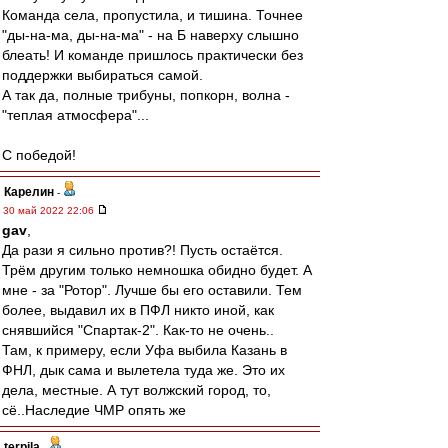
Команда села, пропустила, и тишина. Точнее
"ды-на-ма, ды-на-ма" - на Б наверху слышно
блеать! И команде пришлось практически без
поддержки выбираться самой.
А так да, полные трибуны, попкорн, волна -
"теплая атмосфера"...
С победой!
Карелин
-
30 май 2022 22:06
gav
,
Да рази я сильно против?! Пусть остаётся.
Трём другим только немношка обидно будет. А
мне - за "Ротор". Лучше бы его оставили. Тем
более, выдавил их в ПФЛ никто иной, как
снявшийся "Спартак-2". Как-то не очень..
Там, к примеру, если Уфа выбила Казань в
ФНЛ, дык сама и вылетела туда же. Это их
дела, местные. А тут волжский город, то,
сё..Наследие ЧМР опять же
terpila
-