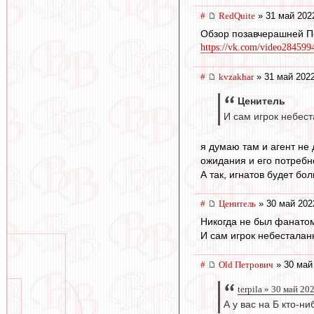
#
RedQuite
» 31 май 202
Обзор позавчерашней П
https://vk.com/video28459
#
kvzakhar
» 31 май 2022
Ценитель
И сам игрок небест
я думаю там и агент не
ожидания и его потребн
А так, игнатов будет бо
#
Ценитель
» 30 май 202
Никогда не был фанатом
И сам игрок небесталанн
#
Old Петрович
» 30 май
terpila » 30 май 20
А у вас на Б кто-н