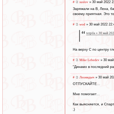
#
suslov
» 30 май 2022 2
Заряжали на В, Лена, б
своему приятная. Это т
#
wod
» 30 май 2022 22:
terpila » 30 май 20
На верху С по центру гл
#
Mike Lebedev
» 30 май
"Динамо в последний ра
#
Леонидыч
» 30 май 20
ОТПУСКАЙТЕ…
Мне помогает…
Как выясняется, и Спар
;)