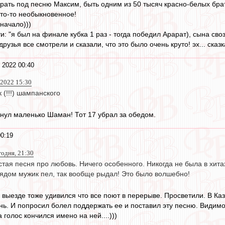
орать под песню Максим, быть одним из 50 тысяч красно-белых брат
 что-то необыкновенное!
начало)))
и: "я был на финале кубка 1 раз - тогда победил Арарат), сына св
рузья все смотрели и сказали, что это было очень круто! эх... сказк
 2022 00:40
 2022 15:30
 (!!!) шампанского
янул маленько Шаман! Тот 17 убрал за обедом.
0:19
годня, 21:30
остая песня про любовь. Ничего особенного. Никогда не была в хита
Рядом мужик пел, так вообще рыдал! Это было волшебно!
а выезде тоже удивился что все поют в перерыве. Просветили. В Ка
нь. И попросил болел поддержать ее и поставил эту песню. Видимо 
голос кончился имено на ней....)))