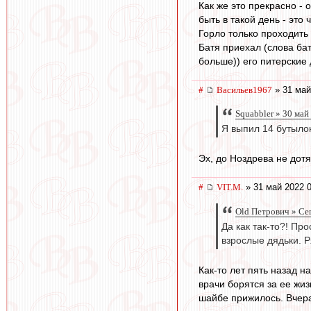
Как же это прекрасно - 
быть в такой день - это
Горло только проходить 
Батя приехал (слова бат
больше)) его питерские д
#
Васильев1967
» 31 май
Squabbler » 30 май
Я выпил 14 бутылок
Эх, до Ноздрева не дот
#
VIT.M.
» 31 май 2022 0
Old Петрович » Се
Да как так-то?! Пр
взрослые дядьки. 
Как-то лет пять назад н
врачи борятся за ее жиз
шайбе прижилось. Вчера 