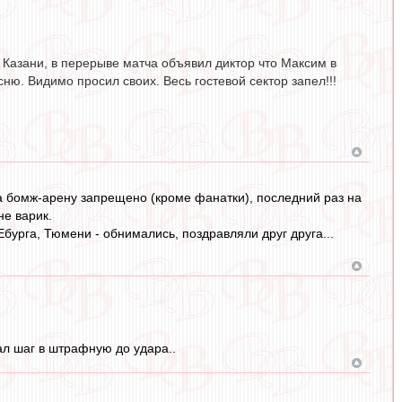
В Казани, в перерыве матча объявил диктор что Максим в
ню. Видимо просил своих. Весь гостевой сектор запел!!!
на бомж-арену запрещено (кроме фанатки), последний раз на
не варик.
 Ебурга, Тюмени - обнимались, поздравляли друг друга...
лал шаг в штрафную до удара..