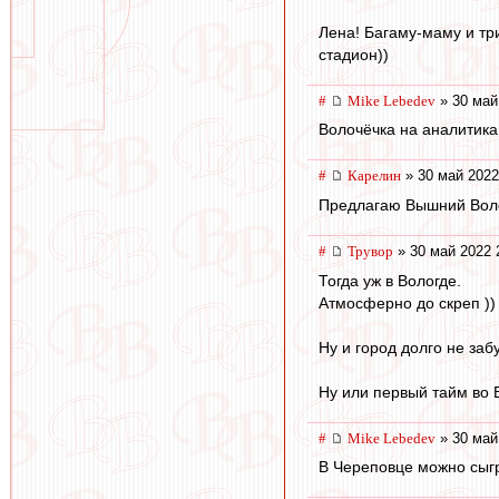
Лена! Багаму-маму и тр
стадион))
#
Mike Lebedev
» 30 май
Волочёчка на аналитика
#
Карелин
» 30 май 2022
Предлагаю Вышний Волочё
#
Трувор
» 30 май 2022 
Тогда уж в Вологде.
Атмосферно до скреп ))
Ну и город долго не забу
Ну или первый тайм во 
#
Mike Lebedev
» 30 май
В Череповце можно сыг