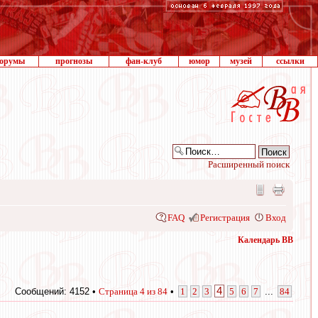
орумы
прогнозы
фан-клуб
юмор
музей
ссылки
Расширенный поиск
FAQ
Регистрация
Вход
Календарь ВВ
4
Сообщений: 4152 •
Страница
4
из
84
•
1
2
3
5
6
7
...
84