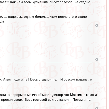
ьев!!! Как нам всем купившим билет повезло. на стадио
озил... надеюсь, одним болельщиком после этого стало
а))
х. А вот поди ж ты! Весь стадион пел. И совсем пацаны, и
зани, в перерыве матча объявил диктор что Максим в коме и
просил своих. Весь гостевой сектор запел!!! Потом и на