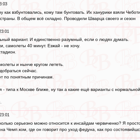
3:03
у как взбунтовались, кому там бунтовать. Их ханурики взяли Чеботи
 страны. В общем всё складно. Проводили Шварца своего и сезон
23:01
ный вариант. И единственно разумный, если о людях думать.
, самолеты 40 минут. Езжай - не хочу.
тадион.
молеты и нынче кругом лететь.
 добраться сейчас.
ют по понятным причинам.
 - типа к Москве ближе, ну так а какие ещё варианты с нормально
.
23:01
сколько серьезно можно относится к инсайдам червиченко? Я просто
на Чемп.ком, где он говорит про уход федуна, как про состоявийш