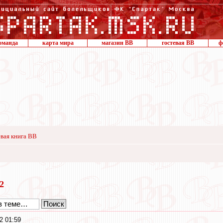
оманда
карта мира
магазин ВВ
гостевая ВВ
ф
вая книга ВВ
22
2 01:59