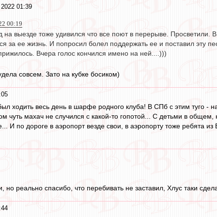
 2022 01:39
22 00:19
ад на выезде тоже удивился что все поют в перерыве. Просветили. 
ся за ее жизнь. И попросил болел поддержать ее и поставил эту пес
рижилось. Вчера голос кончился имено на ней....)))
удела совсем. Зато на кубке босиком)
:05
был ходить весь день в шарфе родного клуба! В СПб с этим туго - 
ом чуть махач не случился с какой-то гопотой... С детьми в общем, 
ле... И по дороге в аэропорт везде свои, в аэропорту тоже ребята из
и, но реально спасибо, что перебивать не заставил, Хлус таки сде
:44