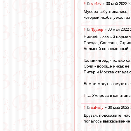
#
suslov
» 30 май 2022 2
Мусора взбунтовались, н
который якобы уехал из
#
Трувор
» 30 май 2022 
Нижний - самый нормаль
Поезда, Сапсаны, Стрижи
Большой современный с
Калининград - только са
Сочи - вообще никак не
Питер и Москва отпада
Бомжи могут возмутиться
П.с. Умярова в капитаны
#
naivniy
» 30 май 2022 
Друзья, подскажите, на
попалось высказывание 