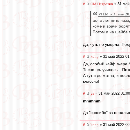
#
Old Петрович
» 31 май
VIT.M. » 31 май 20
ак-то лет пять наз
коме и врачи борят
Потом и на шайбе п
Да, чуть не умерла. Пох
#
konp
» 31 май 2022 01
Да, особый кайф вчера 
Тосно получилось... Пот
А тут и до матча, и пос
классно!
#
ys
» 31 май 2022 01:00
mmmmm
,
Да "спасибо" за пенальт
#
konp
» 31 май 2022 00