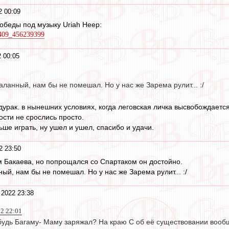
2 00:09
обеды под музыку Uriah Heep:
9409_456239399
 00:05
аланный, нам бы не помешал. Но у нас же Зарема рулит... :/
 дурак. в нынешних условиях, когда леговская личка высвобождаетс
ости не срослись просто.
льше играть, ну ушел и ушел, спасибо и удачи.
2 23:50
 Бакаева, но попрощался со Спартаком он достойно.
ый, нам бы не помешал. Но у нас же Зарема рулит... :/
 2022 23:38
22 22:01
ибудь Багаму- Маму заряжал? На краю С об её существовании вооб