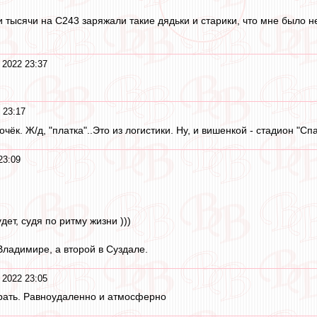
и тысячи на С243 заряжали такие дядьки и старики, что мне было 
 2022 23:37
 23:17
к. Ж/д, "платка"..Это из логистики. Ну, и вишенкой - стадион "Спа
23:09
дет, судя по ритму жизни )))
Владимире, а второй в Суздале.
 2022 23:05
рать. Равноудаленно и атмосферно