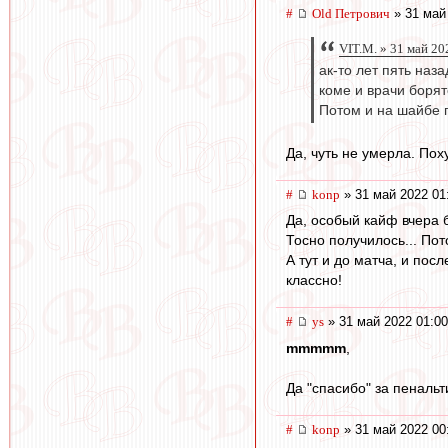
#
Old Петрович
» 31 май
VIT.M. » 31 май 20
ак-то лет пять наз
коме и врачи борят
Потом и на шайбе п
Да, чуть не умерла. Пох
#
konp
» 31 май 2022 01
Да, особый кайф вчера 
Тосно получилось... Пот
А тут и до матча, и пос
классно!
#
ys
» 31 май 2022 01:00
mmmmm
,
Да "спасибо" за пенальт
#
konp
» 31 май 2022 00