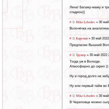
Лена! Багаму-маму и тр
стадион))
#
Mike Lebedev
» 30 май
Волочёчка на аналитика
#
Карелин
» 30 май 2022
Предлагаю Вышний Волочё
#
Трувор
» 30 май 2022 
Тогда уж в Вологде.
Атмосферно до скреп ))
Ну и город долго не забу
Ну или первый тайм во 
#
Mike Lebedev
» 30 май
В Череповце можно сыг