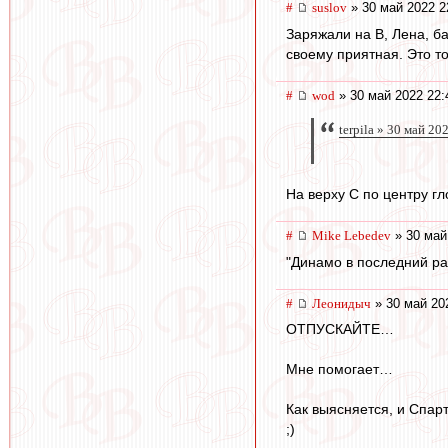
#
suslov
» 30 май 2022 2
Заряжали на В, Лена, б
своему приятная. Это т
#
wod
» 30 май 2022 22:
terpila » 30 май 20
На верху С по центру гл
#
Mike Lebedev
» 30 май
"Динамо в последний ра
#
Леонидыч
» 30 май 20
ОТПУСКАЙТЕ…
Мне помогает…
Как выясняется, и Спар
;)