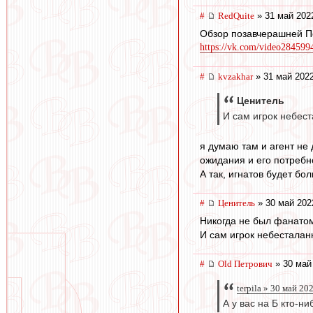
#
RedQuite
» 31 май 202
Обзор позавчерашней П
https://vk.com/video28459
#
kvzakhar
» 31 май 2022
Ценитель
И сам игрок небест
я думаю там и агент не
ожидания и его потребн
А так, игнатов будет бо
#
Ценитель
» 30 май 202
Никогда не был фанатом
И сам игрок небесталанн
#
Old Петрович
» 30 май
terpila » 30 май 20
А у вас на Б кто-н