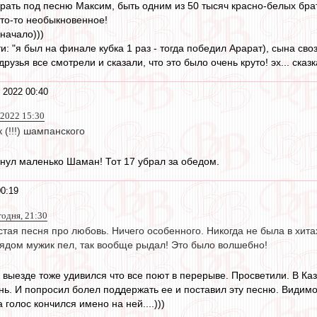
орать под песню Максим, быть одним из 50 тысяч красно-белых брат
 что-то необыкновенное!
начало)))
и: "я был на финале кубка 1 раз - тогда победил Арарат), сына св
рузья все смотрели и сказали, что это было очень круто! эх... сказк
 2022 00:40
 2022 15:30
 (!!!) шампанского
янул маленько Шаман! Тот 17 убрал за обедом.
0:19
годня, 21:30
остая песня про любовь. Ничего особенного. Никогда не была в хита
Рядом мужик пел, так вообще рыдал! Это было волшебно!
а выезде тоже удивился что все поют в перерыве. Просветили. В Ка
нь. И попросил болел поддержать ее и поставил эту песню. Видимо 
голос кончился имено на ней....)))