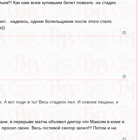
ьев!!! Как нам всем купившим билет повезло. на стадио
озил... надеюсь, одним болельщиком после этого стало
а))
х. А вот поди ж ты! Весь стадион пел. И совсем пацаны, и
зани, в перерыве матча объявил диктор что Максим в коме и
просил своих. Весь гостевой сектор запел!!! Потом и на