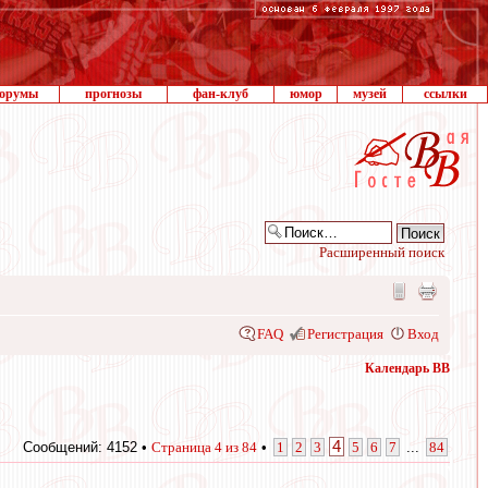
орумы
прогнозы
фан-клуб
юмор
музей
ссылки
Расширенный поиск
FAQ
Регистрация
Вход
Календарь ВВ
4
Сообщений: 4152 •
Страница
4
из
84
•
1
2
3
5
6
7
...
84