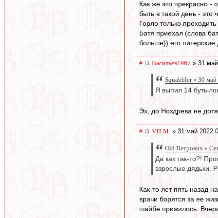
Как же это прекрасно - 
быть в такой день - это
Горло только проходить 
Батя приехал (слова бат
больше)) его питерские д
#
Васильев1967
» 31 май
Squabbler » 30 май
Я выпил 14 бутылок
Эх, до Ноздрева не дот
#
VIT.M.
» 31 май 2022 0
Old Петрович » Се
Да как так-то?! Пр
взрослые дядьки. 
Как-то лет пять назад н
врачи борятся за ее жиз
шайбе прижилось. Вчера 