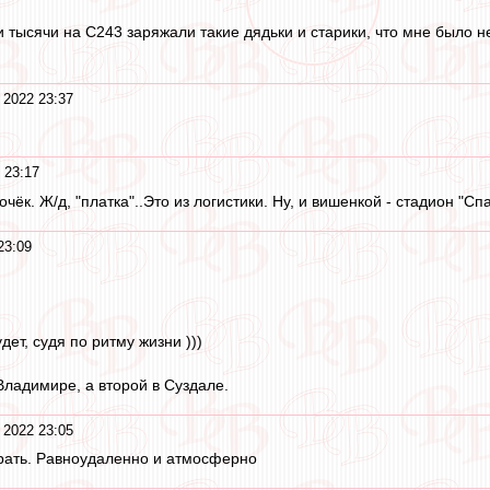
и тысячи на С243 заряжали такие дядьки и старики, что мне было 
 2022 23:37
 23:17
к. Ж/д, "платка"..Это из логистики. Ну, и вишенкой - стадион "Спа
23:09
дет, судя по ритму жизни )))
Владимире, а второй в Суздале.
 2022 23:05
рать. Равноудаленно и атмосферно