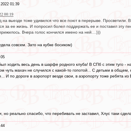
 2022 01:39
22 00:19
ад на выезде тоже удивился что все поют в перерыве. Просветили. 
ся за ее жизнь. И попросил болел поддержать ее и поставил эту пес
рижилось. Вчера голос кончился имено на ней....)))
удела совсем. Зато на кубке босиком)
:05
был ходить весь день в шарфе родного клуба! В СПб с этим туго - 
ом чуть махач не случился с какой-то гопотой... С детьми в общем, 
ле... И по дороге в аэропорт везде свои, в аэропорту тоже ребята из
и, но реально спасибо, что перебивать не заставил, Хлус таки сде
:44