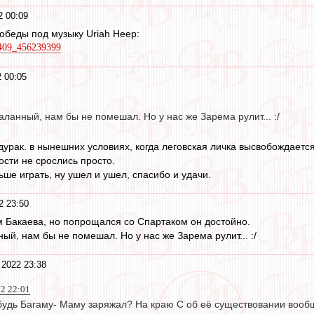
2 00:09
обеды под музыку Uriah Heep:
9409_456239399
 00:05
аланный, нам бы не помешал. Но у нас же Зарема рулит... :/
 дурак. в нынешних условиях, когда леговская личка высвобождаетс
ости не срослись просто.
льше играть, ну ушел и ушел, спасибо и удачи.
2 23:50
 Бакаева, но попрощался со Спартаком он достойно.
ый, нам бы не помешал. Но у нас же Зарема рулит... :/
 2022 23:38
22 22:01
ибудь Багаму- Маму заряжал? На краю С об её существовании вооб