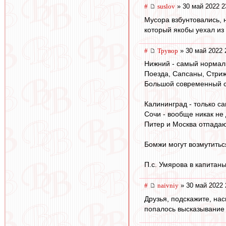
#
suslov
» 30 май 2022 2
Мусора взбунтовались, н
который якобы уехал из
#
Трувор
» 30 май 2022 
Нижний - самый нормаль
Поезда, Сапсаны, Стрижи
Большой современный с
Калининград - только са
Сочи - вообще никак не
Питер и Москва отпада
Бомжи могут возмутиться
П.с. Умярова в капитаны
#
naivniy
» 30 май 2022 
Друзья, подскажите, на
попалось высказывание 