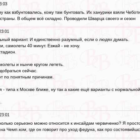
3:03
у как взбунтовались, кому там бунтовать. Их ханурики взяли Чеботи
 страны. В общем всё складно. Проводили Шварца своего и сезон
23:01
ный вариант. И единственно разумный, если о людях думать.
, самолеты 40 минут. Езжай - не хочу.
тадион.
молеты и нынче кругом лететь.
 добраться сейчас.
ют по понятным причинам.
 - типа к Москве ближе, ну так а какие ещё варианты с нормально
.
23:01
сколько серьезно можно относится к инсайдам червиченко? Я просто
на Чемп.ком, где он говорит про уход федуна, как про состоявийш