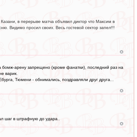
В Казани, в перерыве матча объявил диктор что Максим в
ню. Видимо просил своих. Весь гостевой сектор запел!!!
на бомж-арену запрещено (кроме фанатки), последний раз на
не варик.
 Ебурга, Тюмени - обнимались, поздравляли друг друга...
лал шаг в штрафную до удара..