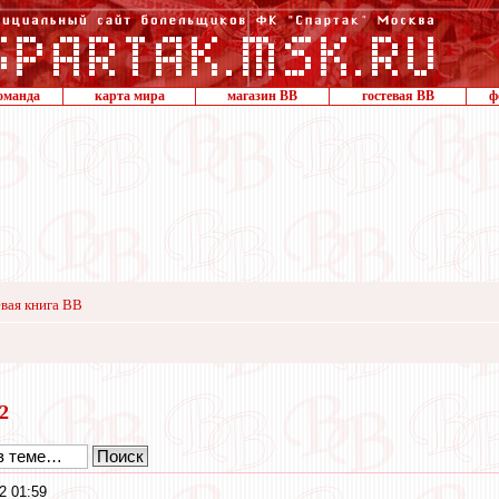
оманда
карта мира
магазин ВВ
гостевая ВВ
ф
вая книга ВВ
22
2 01:59