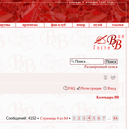
орумы
прогнозы
фан-клуб
юмор
музей
ссылки
Расширенный поиск
FAQ
Регистрация
Вход
Календарь ВВ
4
Сообщений: 4152 •
Страница
4
из
84
•
1
2
3
5
6
7
...
84