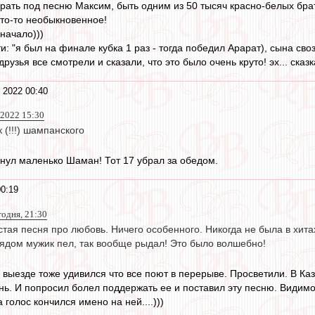
орать под песню Максим, быть одним из 50 тысяч красно-белых брат
 что-то необыкновенное!
начало)))
и: "я был на финале кубка 1 раз - тогда победил Арарат), сына св
рузья все смотрели и сказали, что это было очень круто! эх... сказк
 2022 00:40
 2022 15:30
 (!!!) шампанского
янул маленько Шаман! Тот 17 убрал за обедом.
0:19
годня, 21:30
остая песня про любовь. Ничего особенного. Никогда не была в хита
Рядом мужик пел, так вообще рыдал! Это было волшебно!
а выезде тоже удивился что все поют в перерыве. Просветили. В Ка
нь. И попросил болел поддержать ее и поставил эту песню. Видимо 
голос кончился имено на ней....)))