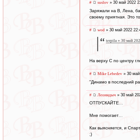
#
suslov
» 30 май 2022 2
Заряжали на В, Лена, б
своему приятная. Это т
#
wod
» 30 май 2022 22:
terpila » 30 май 20
На верху С по центру гл
#
Mike Lebedev
» 30 май
"Динамо в последний ра
#
Леонидыч
» 30 май 20
ОТПУСКАЙТЕ…
Мне помогает…
Как выясняется, и Спар
;)