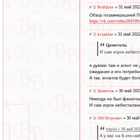
#
RedQuite
» 31 май 202
Обзор позавчерашней П
https://vk.com/video28459
#
kvzakhar
» 31 май 2022
Ценитель
И сам игрок небест
я думаю там и агент не
ожидания и его потребн
А так, игнатов будет бо
#
Ценитель
» 30 май 202
Никогда не был фанатом
И сам игрок небесталанн
#
Old Петрович
» 30 май
terpila » 30 май 20
А у вас на Б кто-н