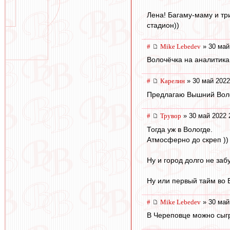
Лена! Багаму-маму и тр
стадион))
#
Mike Lebedev
» 30 май
Волочёчка на аналитика
#
Карелин
» 30 май 2022
Предлагаю Вышний Волочё
#
Трувор
» 30 май 2022 
Тогда уж в Вологде.
Атмосферно до скреп ))
Ну и город долго не забу
Ну или первый тайм во 
#
Mike Lebedev
» 30 май
В Череповце можно сыг