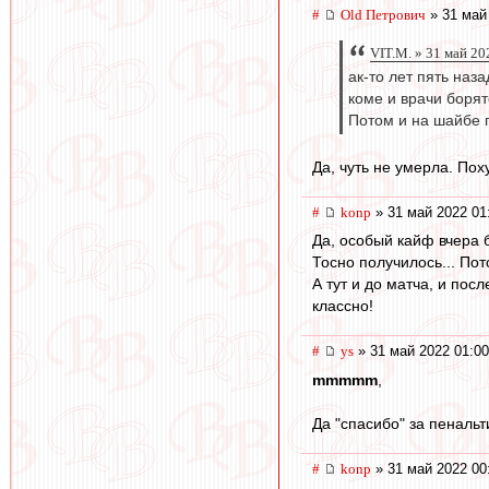
#
Old Петрович
» 31 май
VIT.M. » 31 май 20
ак-то лет пять наз
коме и врачи борят
Потом и на шайбе п
Да, чуть не умерла. Пох
#
konp
» 31 май 2022 01
Да, особый кайф вчера 
Тосно получилось... Пот
А тут и до матча, и пос
классно!
#
ys
» 31 май 2022 01:00
mmmmm
,
Да "спасибо" за пенальт
#
konp
» 31 май 2022 00