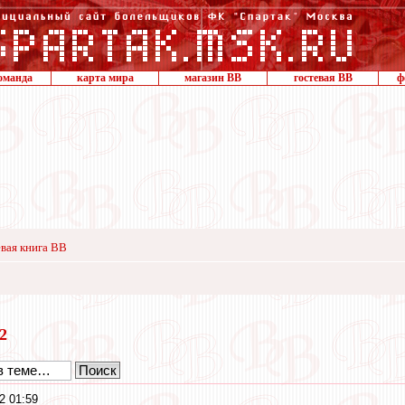
оманда
карта мира
магазин ВВ
гостевая ВВ
ф
вая книга ВВ
22
2 01:59