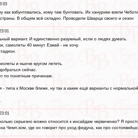
3:03
у как взбунтовались, кому там бунтовать. Их ханурики взяли Чеботи
 страны. В общем всё складно. Проводили Шварца своего и сезон
23:01
ный вариант. И единственно разумный, если о людях думать.
, самолеты 40 минут. Езжай - не хочу.
тадион.
молеты и нынче кругом лететь.
 добраться сейчас.
ют по понятным причинам.
 - типа к Москве ближе, ну так а какие ещё варианты с нормально
.
23:01
сколько серьезно можно относится к инсайдам червиченко? Я просто
на Чемп.ком, где он говорит про уход федуна, как про состоявийш