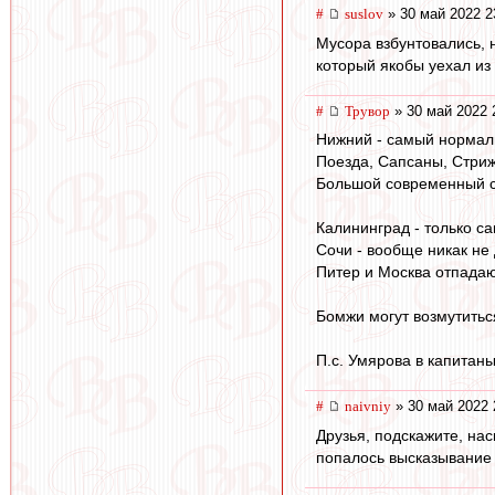
#
suslov
» 30 май 2022 2
Мусора взбунтовались, н
который якобы уехал из
#
Трувор
» 30 май 2022 
Нижний - самый нормаль
Поезда, Сапсаны, Стрижи
Большой современный с
Калининград - только са
Сочи - вообще никак не
Питер и Москва отпада
Бомжи могут возмутиться
П.с. Умярова в капитаны
#
naivniy
» 30 май 2022 
Друзья, подскажите, на
попалось высказывание 