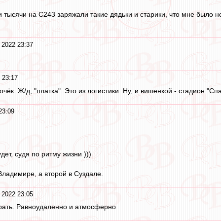
и тысячи на С243 заряжали такие дядьки и старики, что мне было 
 2022 23:37
 23:17
к. Ж/д, "платка"..Это из логистики. Ну, и вишенкой - стадион "Спа
23:09
дет, судя по ритму жизни )))
Владимире, а второй в Суздале.
 2022 23:05
рать. Равноудаленно и атмосферно