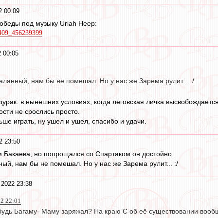
2 00:09
обеды под музыку Uriah Heep:
9409_456239399
 00:05
аланный, нам бы не помешал. Но у нас же Зарема рулит... :/
 дурак. в нынешних условиях, когда леговская личка высвобождаетс
ости не срослись просто.
льше играть, ну ушел и ушел, спасибо и удачи.
2 23:50
 Бакаева, но попрощался со Спартаком он достойно.
ый, нам бы не помешал. Но у нас же Зарема рулит... :/
 2022 23:38
22 22:01
ибудь Багаму- Маму заряжал? На краю С об её существовании вооб