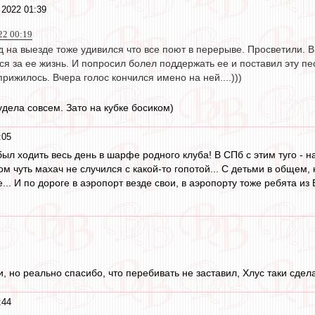
 2022 01:39
22 00:19
ад на выезде тоже удивился что все поют в перерыве. Просветили. 
ся за ее жизнь. И попросил болел поддержать ее и поставил эту пес
рижилось. Вчера голос кончился имено на ней....)))
удела совсем. Зато на кубке босиком)
:05
был ходить весь день в шарфе родного клуба! В СПб с этим туго - 
ом чуть махач не случился с какой-то гопотой... С детьми в общем, 
ле... И по дороге в аэропорт везде свои, в аэропорту тоже ребята из
и, но реально спасибо, что перебивать не заставил, Хлус таки сде
:44