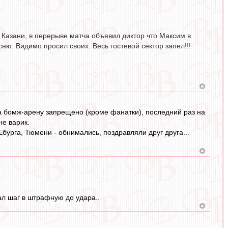
В Казани, в перерыве матча объявил диктор что Максим в
ню. Видимо просил своих. Весь гостевой сектор запел!!!
на бомж-арену запрещено (кроме фанатки), последний раз на
не варик.
 Ебурга, Тюмени - обнимались, поздравляли друг друга...
лал шаг в штрафную до удара..