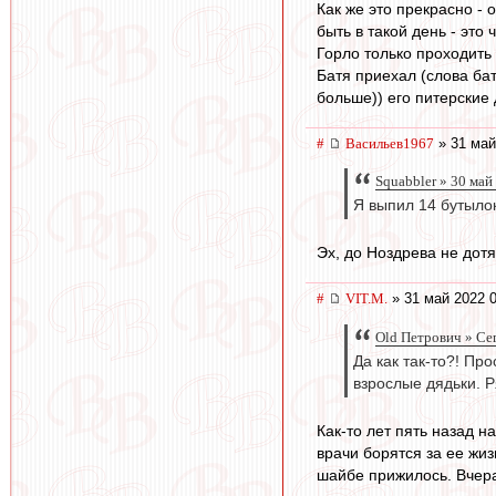
Как же это прекрасно - 
быть в такой день - это
Горло только проходить 
Батя приехал (слова бат
больше)) его питерские д
#
Васильев1967
» 31 май
Squabbler » 30 май
Я выпил 14 бутылок
Эх, до Ноздрева не дот
#
VIT.M.
» 31 май 2022 0
Old Петрович » Се
Да как так-то?! Пр
взрослые дядьки. 
Как-то лет пять назад н
врачи борятся за ее жиз
шайбе прижилось. Вчера 