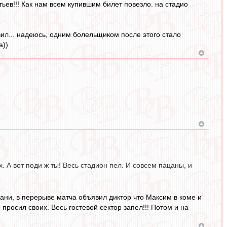
ьев!!! Как нам всем купившим билет повезло. на стадио
озил... надеюсь, одним болельщиком после этого стало
а))
х. А вот поди ж ты! Весь стадион пел. И совсем пацаны, и
зани, в перерыве матча объявил диктор что Максим в коме и
просил своих. Весь гостевой сектор запел!!! Потом и на