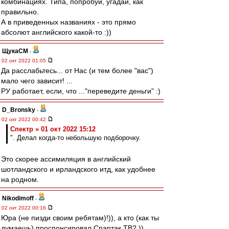
комбинациях. Типа, попробуй, угадай, как
правильно.
А в приведенных названиях - это прямо
абсолют английского какой-то :))
ЩукаСМ
-
02 окт 2022 01:05
Да расслабьтесь... от Нас (и тем более "вас")
мало чего зависит! ...
РУ работает, если, что ..."переведите деньги" :)
D_Bronsky
-
02 окт 2022 00:42
Спектр » 01 окт 2022 15:12
". Делал когда-то небольшую подборочку.
Это скорее ассимиляция в английский
шотландского и ирландского итд, как удобнее
на родном.
Nikodimoff
-
02 окт 2022 00:16
Юра (не пизди своим ребятам)!)), а кто (как ты
думаешь) проспонсировал Спартак ТВ? ))