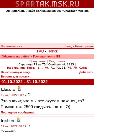
Официальный сайт болельщиков ФК "Спартак" Москва
Полная версия
Вход
•
Регистрация
FAQ
•
Поиск
Общение на сайте
Гостевая книга ВВ
»
Пред. тема
|
След. тема
Страница
73
из
75
[ Сообщений: 3735 ]
На страницу
Пред.
1
...
70
,
71
,
72
,
73
,
74
,
75
След.
Начать новую тему
Добавить
Версия для печати
01.10.2022 - 31.10.2022
Шигала
-
02 окт 2022 08:17
Это значит, что мы все охуеем наконец то?
Помню тож 2500 скидывал на тв. О)
Последнее сообщение
irod sm
-
02 окт 2022 08:12