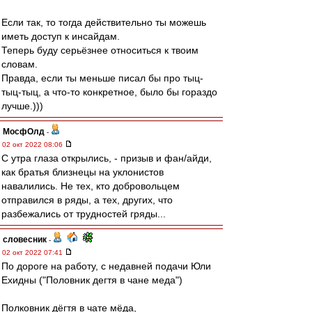
Если так, то тогда действительно ты можешь
иметь доступ к инсайдам.
Теперь буду серьёзнее относиться к твоим
словам.
Правда, если ты меньше писал бы про тыц-
тыц-тыц, а что-то конкретное, было бы гораздо
лучше.)))
МосфОлд
-
02 окт 2022 08:06
С утра глаза открылись, - призыв и фан/айди,
как братья близнецы на уклонистов
навалились. Не тех, кто добровольцем
отправился в ряды, а тех, других, что
разбежались от трудностей гряды...
словесник
-
02 окт 2022 07:41
По дороге на работу, с недавней подачи Юли
Ехидны ("Половник дегтя в чане меда")
Полковник дёгтя в чате мёда,