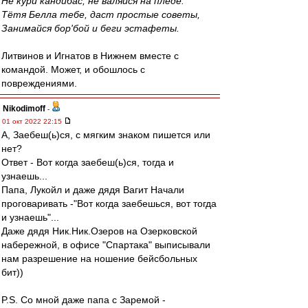
Не кури кандибас, не валяйся на пледе.
Тётя Белла тебе, даст простые советы,
Занимайся бор'бой и беги эстафеты.
Литвинов и Игнатов в Нижнем вместе с
командой. Может, и обошлось с
повреждениями.
Nikodimoff
-
01 окт 2022 22:15
А, Заебеш(ь)ся, с мягким знаком пишется или
нет?
Ответ - Вот когда заебеш(ь)ся, тогда и
узнаешь...
Папа, Лукойл и даже дядя Вагит Начали
проговаривать -"Вот когда заебешься, вот тогда
и узнаешь"...
Даже дядя Ник.Ник.Озеров на Озерковской
набережной, в офисе "Спартака" выписывали
нам разрешение на ношение бейсбольных
бит))
P.S. Со мной даже папа с Заремой -