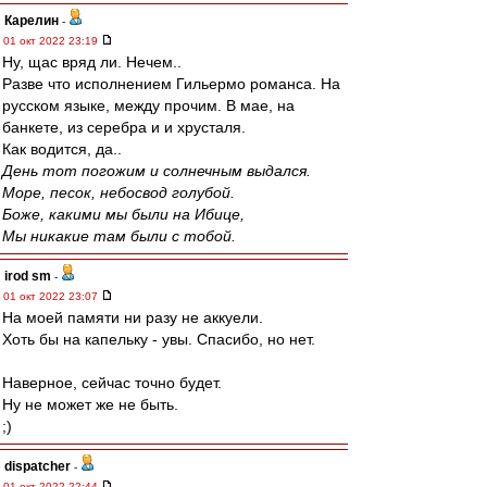
Карелин
-
01 окт 2022 23:19
Ну, щас вряд ли. Нечем..
Разве что исполнением Гильермо романса. На
русском языке, между прочим. В мае, на
банкете, из серебра и и хрусталя.
Как водится, да..
День тот погожим и солнечным выдался.
Море, песок, небосвод голубой.
Боже, какими мы были на Ибице,
Мы никакие там были с тобой.
irod sm
-
01 окт 2022 23:07
На моей памяти ни разу не аккуели.
Хоть бы на капельку - увы. Спасибо, но нет.
Наверное, сейчас точно будет.
Ну не может же не быть.
;)
dispatcher
-
01 окт 2022 22:44