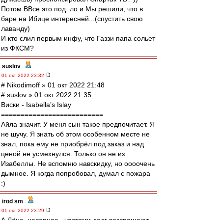
Потом ВВсе это под..ло и Мы решили, что в
баре на Ибице интересней...(спустить свою
лаванду)
И кто слил первым инфу, что Газзи папа сольет
из ФКСМ?
suslov
-
01 окт 2022 23:32
# Nikodimoff » 01 окт 2022 21:48
# suslov » 01 окт 2022 21:35
Виски - Isabella’s Islay
==========================
Айла значит. У меня сын такое предпочитает. Я
не шучу. Я знать об этом особенном месте не
знал, пока ему не приобрёл под заказ и над
ценой не усмехнулся. Только он не из
Изабеллы. Не вспомню навскидку, но оооочень
дымное. Я когда попробовал, думал с пожара
:)
irod sm
-
01 окт 2022 23:29