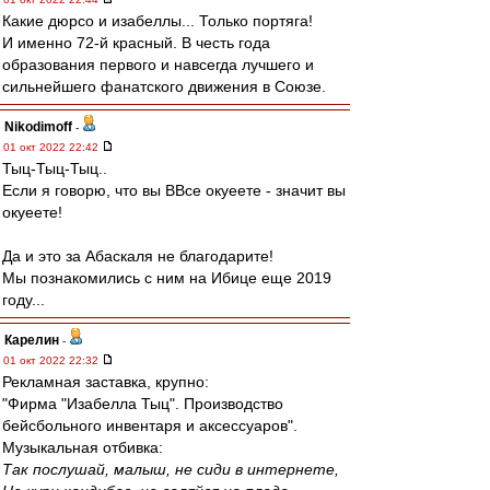
Какие дюрсо и изабеллы... Только портяга!
И именно 72-й красный. В честь года
образования первого и навсегда лучшего и
сильнейшего фанатского движения в Союзе.
Nikodimoff
-
01 окт 2022 22:42
Тыц-Тыц-Тыц..
Если я говорю, что вы ВВсе окуеете - значит вы
окуеете!
Да и это за Абаскаля не благодарите!
Мы познакомились с ним на Ибице еще 2019
году...
Карелин
-
01 окт 2022 22:32
Рекламная заставка, крупно:
"Фирма "Изабелла Тыц". Производство
бейсбольного инвентаря и аксессуаров".
Музыкальная отбивка:
Так послушай, малыш, не сиди в интернете,