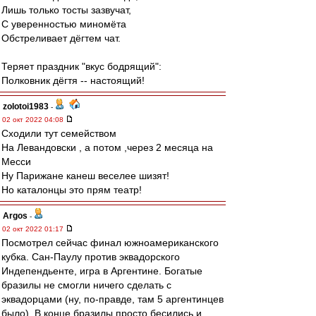
Лишь только тосты зазвучат,
С уверенностью миномёта
Обстреливает дёгтем чат.
Теряет праздник "вкус бодрящий":
Полковник дёгтя -- настоящий!
zolotoi1983
-
02 окт 2022 04:08
Сходили тут семейством
На Левандовски , а потом ,через 2 месяца на
Месси
Ну Парижане канеш веселее шизят!
Но каталонцы это прям театр!
Argos
-
02 окт 2022 01:17
Посмотрел сейчас финал южноамериканского
кубка. Сан-Паулу против эквадорского
Индепендьенте, игра в Аргентине. Богатые
бразилы не смогли ничего сделать с
эквадорцами (ну, по-правде, там 5 аргентинцев
было). В конце бразилы просто бесились и