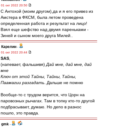
01 окт 2022 20:50
С Антохой (моим другом),да и я его привез из
Амстера в ФКСМ, была летом проведена
определенная работа и результат на лицо!
Взял еще шефство над двумя пареньками -
Зиней и сыном моего друга Милей..
Карелин
-
01 окт 2022 20:44
SAS
,
(напевает, фальшивя)
Дай мне, дай мне, дай
мне
Ключ от этой Тайны, Тайны, Тайны,
Паамагии разгадать
..Дальше не помню
Вообще-то с трудом верится, что Цорн на
паровозных рычагах. Там в топку кто-то другой
подбрасывает, думаю. Но депо в разнос
пошло, это правда.
gmk
-
01 окт 2022 20:43
паровозы немцев своих сливают?