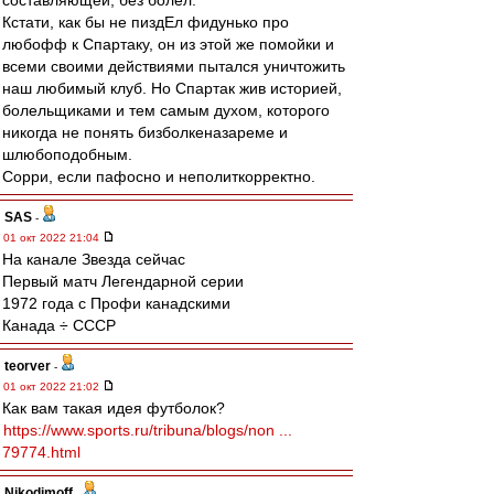
составляющей, без болел.
Кстати, как бы не пиздЕл фидунько про
любофф к Спартаку, он из этой же помойки и
всеми своими действиями пытался уничтожить
наш любимый клуб. Но Спартак жив историей,
болельщиками и тем самым духом, которого
никогда не понять бизболкеназареме и
шлюбоподобным.
Сорри, если пафосно и неполиткорректно.
SAS
-
01 окт 2022 21:04
На канале Звезда сейчас
Первый матч Легендарной серии
1972 года с Профи канадскими
Канада ÷ СССР
teorver
-
01 окт 2022 21:02
Как вам такая идея футболок?
https://www.sports.ru/tribuna/blogs/non ...
79774.html
Nikodimoff
-