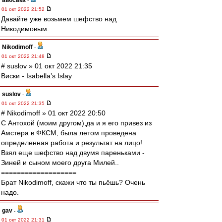
авоська
-
01 окт 2022 21:52
Давайте уже возьмем шефство над
Никодимовым.
Nikodimoff
-
01 окт 2022 21:48
# suslov » 01 окт 2022 21:35
Виски - Isabella’s Islay
suslov
-
01 окт 2022 21:35
# Nikodimoff » 01 окт 2022 20:50
С Антохой (моим другом),да и я его привез из
Амстера в ФКСМ, была летом проведена
определенная работа и результат на лицо!
Взял еще шефство над двумя пареньками -
Зиней и сыном моего друга Милей..
===================
Брат Nikodimoff, скажи что ты пьёшь? Очень
надо.
gav
-
01 окт 2022 21:31