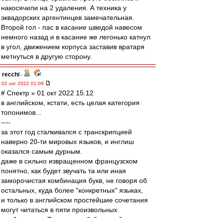
накосячили на 2 удаления. А техника у
эквадорских аргентинцев замечательная.
Второй гол - пас в касание шведой навесом
немного назад и в касание же легонько катнул
в угол, движением корпуса заставив вратаря
метнуться в другую сторону.
recchi
-
02 окт 2022 01:09
# Спектр » 01 окт 2022 15:12
в английском, кстати, есть целая категория
топонимов...
----
за этот год сталкивался с транскрипцией
наверно 20-ти мировых языков, и инглиш
оказался самым дурным.
даже в сильно извращенном французском
понятно, как будет звучать та или иная
заморочистая комбинация букв, не говоря об
остальных, куда более "конкретных" языках,
и только в английском простейшие сочетания
могут читаться в пяти произвольных