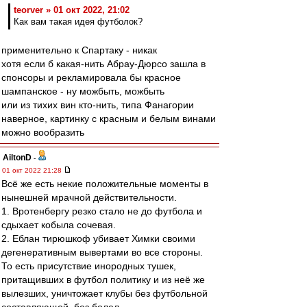
teorver » 01 окт 2022, 21:02
Как вам такая идея футболок?
применительно к Спартаку - никак
хотя если б какая-нить Абрау-Дюрсо зашла в
спонсоры и рекламировала бы красное
шампанское - ну можбыть, можбыть
или из тихих вин кто-нить, типа Фанагории
наверное, картинку с красным и белым винами
можно вообразить
AiltonD
-
01 окт 2022 21:28
Всё же есть некие положительные моменты в
нынешней мрачной действительности.
1. Вротенбергу резко стало не до футбола и
сдыхает кобыла сочевая.
2. Еблан тирюшкоф убивает Химки своими
дегенеративным вывертами во все стороны.
То есть присутствие инородных тушек,
притащивших в футбол политику и из неё же
вылезших, уничтожает клубы без футбольной