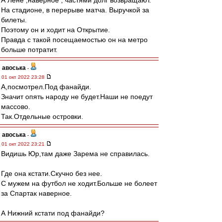
А Лёне ,наверное , частями долг возвращают.
На стадионе, в перерыве матча. Выручкой за
билеты.
Поэтому он и ходит на Открытие.
Правда с такой посещаемостью он на метро
больше потратит.
авоська
-
01 окт 2022 23:28
А,посмотрел.Под фанайди.
Значит опять народу не будет.Наши не поедут
массово.
Так.Отдельные островки.
авоська
-
01 окт 2022 23:21
Видишь Юр,там даже Зарема не справилась.
Где она кстати.Скучно без нее.
С мужем на футбол не ходит.Больше не болеет
за Спартак наверное.
А Нижний кстати под фанайди?