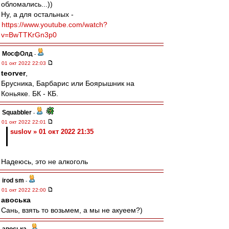
обломались...))
Ну, а для остальных -
https://www.youtube.com/watch?
v=BwTTKrGn3p0
МосфОлд
-
01 окт 2022 22:03
teorver
,
Брусника, Барбарис или Боярышник на
Коньяке. БК - КБ.
Squabbler
-
01 окт 2022 22:01
suslov » 01 окт 2022 21:35
Надеюсь, это не алкоголь
irod sm
-
01 окт 2022 22:00
авоська
Сань, взять то возьмем, а мы не акуеем?)