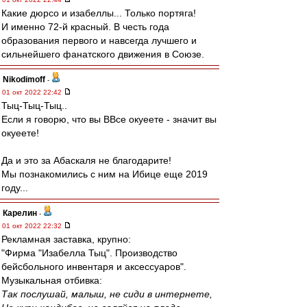
Какие дюрсо и изабеллы... Только портяга!
И именно 72-й красный. В честь года
образования первого и навсегда лучшего и
сильнейшего фанатского движения в Союзе.
Nikodimoff
-
01 окт 2022 22:42
Тыц-Тыц-Тыц..
Если я говорю, что вы ВВсе окуеете - значит вы
окуеете!
Да и это за Абаскаля не благодарите!
Мы познакомились с ним на Ибице еще 2019
году...
Карелин
-
01 окт 2022 22:32
Рекламная заставка, крупно:
"Фирма "Изабелла Тыц". Производство
бейсбольного инвентаря и аксессуаров".
Музыкальная отбивка:
Так послушай, малыш, не сиди в интернете,