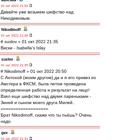
авоська
-
01 окт 2022 21:52
Давайте уже возьмем шефство над
Никодимовым.
Nikodimoff
-
01 окт 2022 21:48
# suslov » 01 окт 2022 21:35
Виски - Isabella’s Islay
suslov
-
01 окт 2022 21:35
# Nikodimoff » 01 окт 2022 20:50
С Антохой (моим другом),да и я его привез из
Амстера в ФКСМ, была летом проведена
определенная работа и результат на лицо!
Взял еще шефство над двумя пареньками -
Зиней и сыном моего друга Милей..
===================
Брат Nikodimoff, скажи что ты пьёшь? Очень
надо.
gav
-
01 окт 2022 21:31