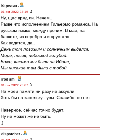
Карелин
-
01 окт 2022 23:19
Ну, щас вряд ли. Нечем..
Разве что исполнением Гильермо романса. На
русском языке, между прочим. В мае, на
банкете, из серебра и и хрусталя.
Как водится, да..
День тот погожим и солнечным выдался.
Море, песок, небосвод голубой.
Боже, какими мы были на Ибице,
Мы никакие там были с тобой.
irod sm
-
01 окт 2022 23:07
На моей памяти ни разу не аккуели.
Хоть бы на капельку - увы. Спасибо, но нет.
Наверное, сейчас точно будет.
Ну не может же не быть.
;)
dispatcher
-
01 окт 2022 22:44