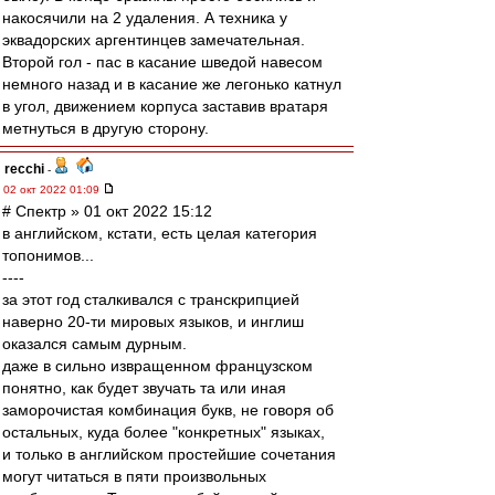
накосячили на 2 удаления. А техника у
эквадорских аргентинцев замечательная.
Второй гол - пас в касание шведой навесом
немного назад и в касание же легонько катнул
в угол, движением корпуса заставив вратаря
метнуться в другую сторону.
recchi
-
02 окт 2022 01:09
# Спектр » 01 окт 2022 15:12
в английском, кстати, есть целая категория
топонимов...
----
за этот год сталкивался с транскрипцией
наверно 20-ти мировых языков, и инглиш
оказался самым дурным.
даже в сильно извращенном французском
понятно, как будет звучать та или иная
заморочистая комбинация букв, не говоря об
остальных, куда более "конкретных" языках,
и только в английском простейшие сочетания
могут читаться в пяти произвольных