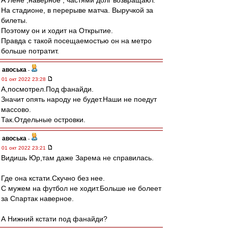
А Лёне ,наверное , частями долг возвращают.
На стадионе, в перерыве матча. Выручкой за
билеты.
Поэтому он и ходит на Открытие.
Правда с такой посещаемостью он на метро
больше потратит.
авоська
-
01 окт 2022 23:28
А,посмотрел.Под фанайди.
Значит опять народу не будет.Наши не поедут
массово.
Так.Отдельные островки.
авоська
-
01 окт 2022 23:21
Видишь Юр,там даже Зарема не справилась.
Где она кстати.Скучно без нее.
С мужем на футбол не ходит.Больше не болеет
за Спартак наверное.
А Нижний кстати под фанайди?