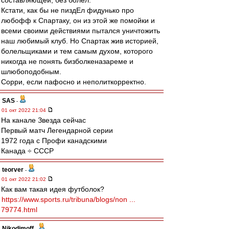
составляющей, без болел.
Кстати, как бы не пиздЕл фидунько про
любофф к Спартаку, он из этой же помойки и
всеми своими действиями пытался уничтожить
наш любимый клуб. Но Спартак жив историей,
болельщиками и тем самым духом, которого
никогда не понять бизболкеназареме и
шлюбоподобным.
Сорри, если пафосно и неполиткорректно.
SAS
-
01 окт 2022 21:04
На канале Звезда сейчас
Первый матч Легендарной серии
1972 года с Профи канадскими
Канада ÷ СССР
teorver
-
01 окт 2022 21:02
Как вам такая идея футболок?
https://www.sports.ru/tribuna/blogs/non ...
79774.html
Nikodimoff
-