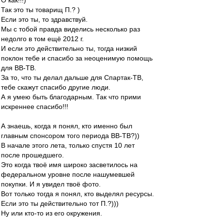
О как!!!)
Так это ты товарищ П.? )
Если это ты, то здравствуй.
Мы с тобой правда виделись несколько раз
недолго в том ещё 2012 г.
И если это действительно ты, тогда низкий
поклон тебе и спасибо за неоценимую помощь
для ВВ-ТВ.
За то, что ты делал дальше для Спартак-ТВ,
тебе скажут спасибо другие люди.
А я умею быть благодарным. Так что прими
искреннее спасибо!!!
А знаешь, когда я понял, кто именно был
главным спонсором того периода ВВ-ТВ?))
В начале этого лета, только спустя 10 лет
после прошедшего.
Это когда твоё имя широко засветилось на
федеральном уровне после нашумевшей
покупки. И я увидел твоё фото.
Вот только тогда я понял, кто выделял ресурсы.
Если это ты действительно тот П.?)))
Ну или кто-то из его окружения.