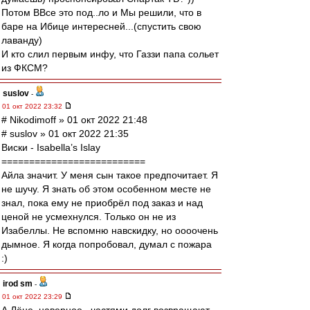
Потом ВВсе это под..ло и Мы решили, что в
баре на Ибице интересней...(спустить свою
лаванду)
И кто слил первым инфу, что Газзи папа сольет
из ФКСМ?
suslov
-
01 окт 2022 23:32
# Nikodimoff » 01 окт 2022 21:48
# suslov » 01 окт 2022 21:35
Виски - Isabella’s Islay
==========================
Айла значит. У меня сын такое предпочитает. Я
не шучу. Я знать об этом особенном месте не
знал, пока ему не приобрёл под заказ и над
ценой не усмехнулся. Только он не из
Изабеллы. Не вспомню навскидку, но оооочень
дымное. Я когда попробовал, думал с пожара
:)
irod sm
-
01 окт 2022 23:29