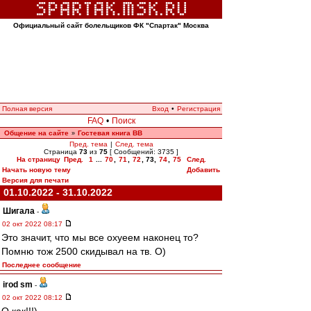
Официальный сайт болельщиков ФК "Спартак" Москва
Полная версия
Вход
•
Регистрация
FAQ
•
Поиск
Общение на сайте
Гостевая книга ВВ
»
Пред. тема
|
След. тема
Страница
73
из
75
[ Сообщений: 3735 ]
На страницу
Пред.
1
...
70
,
71
,
72
,
73
,
74
,
75
След.
Начать новую тему
Добавить
Версия для печати
01.10.2022 - 31.10.2022
Шигала
-
02 окт 2022 08:17
Это значит, что мы все охуеем наконец то?
Помню тож 2500 скидывал на тв. О)
Последнее сообщение
irod sm
-
02 окт 2022 08:12