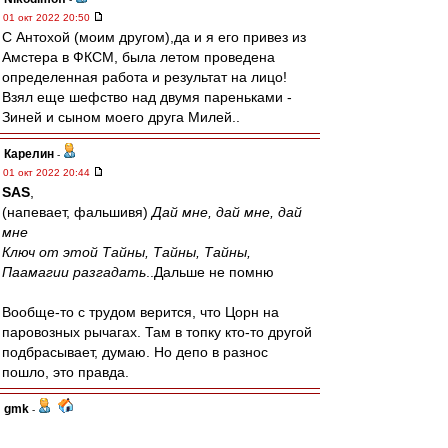
01 окт 2022 20:50
С Антохой (моим другом),да и я его привез из
Амстера в ФКСМ, была летом проведена
определенная работа и результат на лицо!
Взял еще шефство над двумя пареньками -
Зиней и сыном моего друга Милей..
Карелин
-
01 окт 2022 20:44
SAS
,
(напевает, фальшивя)
Дай мне, дай мне, дай
мне
Ключ от этой Тайны, Тайны, Тайны,
Паамагии разгадать
..Дальше не помню
Вообще-то с трудом верится, что Цорн на
паровозных рычагах. Там в топку кто-то другой
подбрасывает, думаю. Но депо в разнос
пошло, это правда.
gmk
-
01 окт 2022 20:43
паровозы немцев своих сливают?