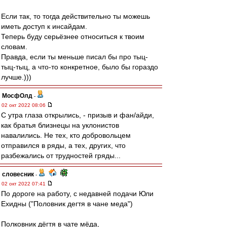
Если так, то тогда действительно ты можешь
иметь доступ к инсайдам.
Теперь буду серьёзнее относиться к твоим
словам.
Правда, если ты меньше писал бы про тыц-
тыц-тыц, а что-то конкретное, было бы гораздо
лучше.)))
МосфОлд
-
02 окт 2022 08:06
С утра глаза открылись, - призыв и фан/айди,
как братья близнецы на уклонистов
навалились. Не тех, кто добровольцем
отправился в ряды, а тех, других, что
разбежались от трудностей гряды...
словесник
-
02 окт 2022 07:41
По дороге на работу, с недавней подачи Юли
Ехидны ("Половник дегтя в чане меда")
Полковник дёгтя в чате мёда,