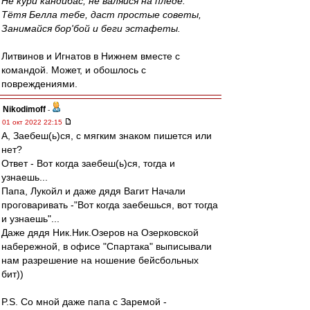
Не кури кандибас, не валяйся на пледе.
Тётя Белла тебе, даст простые советы,
Занимайся бор'бой и беги эстафеты.
Литвинов и Игнатов в Нижнем вместе с
командой. Может, и обошлось с
повреждениями.
Nikodimoff
-
01 окт 2022 22:15
А, Заебеш(ь)ся, с мягким знаком пишется или
нет?
Ответ - Вот когда заебеш(ь)ся, тогда и
узнаешь...
Папа, Лукойл и даже дядя Вагит Начали
проговаривать -"Вот когда заебешься, вот тогда
и узнаешь"...
Даже дядя Ник.Ник.Озеров на Озерковской
набережной, в офисе "Спартака" выписывали
нам разрешение на ношение бейсбольных
бит))
P.S. Со мной даже папа с Заремой -