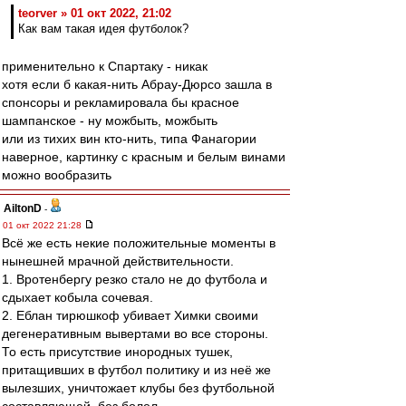
teorver » 01 окт 2022, 21:02
Как вам такая идея футболок?
применительно к Спартаку - никак
хотя если б какая-нить Абрау-Дюрсо зашла в
спонсоры и рекламировала бы красное
шампанское - ну можбыть, можбыть
или из тихих вин кто-нить, типа Фанагории
наверное, картинку с красным и белым винами
можно вообразить
AiltonD
-
01 окт 2022 21:28
Всё же есть некие положительные моменты в
нынешней мрачной действительности.
1. Вротенбергу резко стало не до футбола и
сдыхает кобыла сочевая.
2. Еблан тирюшкоф убивает Химки своими
дегенеративным вывертами во все стороны.
То есть присутствие инородных тушек,
притащивших в футбол политику и из неё же
вылезших, уничтожает клубы без футбольной