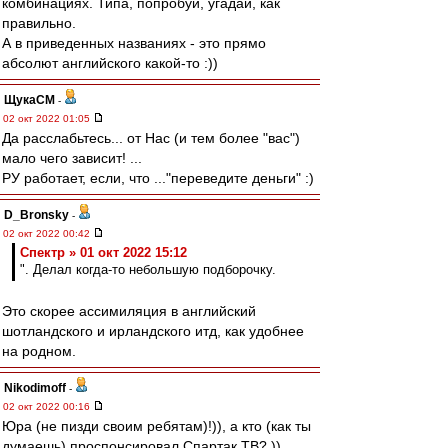
комбинациях. Типа, попробуй, угадай, как
правильно.
А в приведенных названиях - это прямо
абсолют английского какой-то :))
ЩукаСМ
-
02 окт 2022 01:05
Да расслабьтесь... от Нас (и тем более "вас")
мало чего зависит! ...
РУ работает, если, что ..."переведите деньги" :)
D_Bronsky
-
02 окт 2022 00:42
Спектр » 01 окт 2022 15:12
". Делал когда-то небольшую подборочку.
Это скорее ассимиляция в английский
шотландского и ирландского итд, как удобнее
на родном.
Nikodimoff
-
02 окт 2022 00:16
Юра (не пизди своим ребятам)!)), а кто (как ты
думаешь) проспонсировал Спартак ТВ? ))