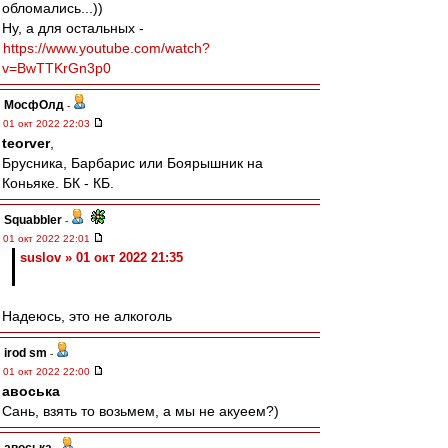
обломались...))
Ну, а для остальных -
https://www.youtube.com/watch?
v=BwTTKrGn3p0
МосфОлд
-
01 окт 2022 22:03
teorver
,
Брусника, Барбарис или Боярышник на
Коньяке. БК - КБ.
Squabbler
-
01 окт 2022 22:01
suslov » 01 окт 2022 21:35
Надеюсь, это не алкоголь
irod sm
-
01 окт 2022 22:00
авоська
Сань, взять то возьмем, а мы не акуеем?)