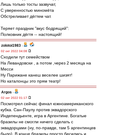
Лишь только тосты зазвучат,
С уверенностью миномёта
Обстреливает дёгтем чат.
Теряет праздник "вкус бодрящий":
Полковник дёгтя -- настоящий!
zolotoi1983
-
02 окт 2022 04:08
Сходили тут семейством
На Левандовски , а потом ,через 2 месяца на
Месси
Ну Парижане канеш веселее шизят!
Но каталонцы это прям театр!
Argos
-
02 окт 2022 01:17
Посмотрел сейчас финал южноамериканского
кубка. Сан-Паулу против эквадорского
Индепендьенте, игра в Аргентине. Богатые
бразилы не смогли ничего сделать с
эквадорцами (ну, по-правде, там 5 аргентинцев
было). В конце бразилы просто бесились и