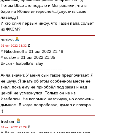
Потом ВВсе это под..ло и Мы решили, что в
баре на Ибице интересней...(спустить свою
лаванду)
И кто слил первым инфу, что Газзи папа сольет
из ФКСМ?
suslov
-
01 окт 2022 23:32
# Nikodimoff » 01 окт 2022 21:48
# suslov » 01 окт 2022 21:35
Виски - Isabella’s Islay
==========================
Айла значит. У меня сын такое предпочитает. Я
не шучу. Я знать об этом особенном месте не
знал, пока ему не приобрёл под заказ и над
ценой не усмехнулся. Только он не из
Изабеллы. Не вспомню навскидку, но оооочень
дымное. Я когда попробовал, думал с пожара
:)
irod sm
-
01 окт 2022 23:29