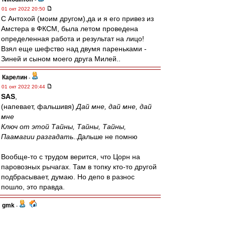
01 окт 2022 20:50
С Антохой (моим другом),да и я его привез из
Амстера в ФКСМ, была летом проведена
определенная работа и результат на лицо!
Взял еще шефство над двумя пареньками -
Зиней и сыном моего друга Милей..
Карелин
-
01 окт 2022 20:44
SAS
,
(напевает, фальшивя)
Дай мне, дай мне, дай
мне
Ключ от этой Тайны, Тайны, Тайны,
Паамагии разгадать
..Дальше не помню
Вообще-то с трудом верится, что Цорн на
паровозных рычагах. Там в топку кто-то другой
подбрасывает, думаю. Но депо в разнос
пошло, это правда.
gmk
-
01 окт 2022 20:43
паровозы немцев своих сливают?