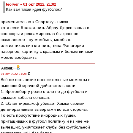
teorver » 01 окт 2022, 21:02
Как вам такая идея футболок?
применительно к Спартаку - никак
хотя если б какая-нить Абрау-Дюрсо зашла в
спонсоры и рекламировала бы красное
шампанское - ну можбыть, можбыть
или из тихих вин кто-нить, типа Фанагории
наверное, картинку с красным и белым винами
можно вообразить
AiltonD
-
01 окт 2022 21:28
Всё же есть некие положительные моменты в
нынешней мрачной действительности.
1. Вротенбергу резко стало не до футбола и
сдыхает кобыла сочевая.
2. Еблан тирюшкоф убивает Химки своими
дегенеративным вывертами во все стороны.
То есть присутствие инородных тушек,
притащивших в футбол политику и из неё же
вылезших, уничтожает клубы без футбольной