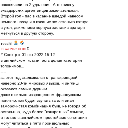
накосячили на 2 удаления. А техника у
эквадорских аргентинцев замечательная.
Второй гол - пас в касание шведой навесом
немного назад и в касание же легонько катнул
в угол, движением корпуса заставив вратаря
метнуться в другую сторону.
recchi
-
02 окт 2022 01:09
# Спектр » 01 окт 2022 15:12
в английском, кстати, есть целая категория
топонимов...
----
за этот год сталкивался с транскрипцией
наверно 20-ти мировых языков, и инглиш
оказался самым дурным.
даже в сильно извращенном французском
понятно, как будет звучать та или иная
заморочистая комбинация букв, не говоря об
остальных, куда более "конкретных" языках,
и только в английском простейшие сочетания
могут читаться в пяти произвольных