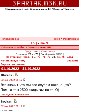
Официальный сайт болельщиков ФК "Спартак" Москва
Полная версия
Вход
•
Регистрация
FAQ
•
Поиск
Общение на сайте
Гостевая книга ВВ
»
Пред. тема
|
След. тема
Страница
73
из
75
[ Сообщений: 3735 ]
На страницу
Пред.
1
...
70
,
71
,
72
,
73
,
74
,
75
След.
Начать новую тему
Добавить
Версия для печати
01.10.2022 - 31.10.2022
Шигала
-
02 окт 2022 08:17
Это значит, что мы все охуеем наконец то?
Помню тож 2500 скидывал на тв. О)
Последнее сообщение
irod sm
-
02 окт 2022 08:12