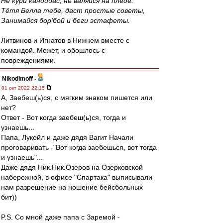
Не кури кандибас, не валяйся на пледе.
Тётя Белла тебе, даст простые советы,
Занимайся бор'бой и беги эстафеты.
Литвинов и Игнатов в Нижнем вместе с
командой. Может, и обошлось с
повреждениями.
Nikodimoff
-
01 окт 2022 22:15
А, Заебеш(ь)ся, с мягким знаком пишется или
нет?
Ответ - Вот когда заебеш(ь)ся, тогда и
узнаешь...
Папа, Лукойл и даже дядя Вагит Начали
проговаривать -"Вот когда заебешься, вот тогда
и узнаешь"...
Даже дядя Ник.Ник.Озеров на Озерковской
набережной, в офисе "Спартака" выписывали
нам разрешение на ношение бейсбольных
бит))
P.S. Со мной даже папа с Заремой -