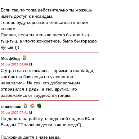
Если так, то тогда действительно ты можешь
иметь доступ к инсайдам.
Теперь буду серьёзнее относиться к твоим
словам.
Правда, если ты меньше писал бы про тыц-
тыц-тыц, а что-то конкретное, было бы гораздо
лучше.)))
МосфОлд
-
02 окт 2022 08:06
С утра глаза открылись, - призыв и фан/айди,
как братья близнецы на уклонистов
навалились. Не тех, кто добровольцем
отправился в ряды, а тех, других, что
разбежались от трудностей гряды...
словесник
-
02 окт 2022 07:41
По дороге на работу, с недавней подачи Юли
Ехидны ("Половник дегтя в чане меда")
Полковник дёгтя в чате мёда,