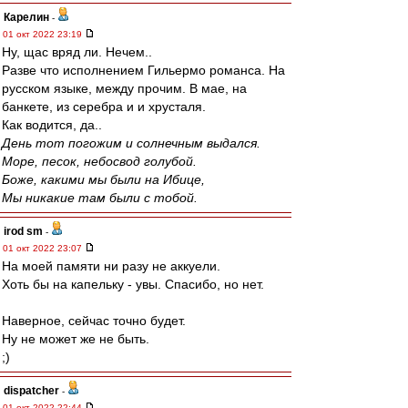
Карелин
-
01 окт 2022 23:19
Ну, щас вряд ли. Нечем..
Разве что исполнением Гильермо романса. На
русском языке, между прочим. В мае, на
банкете, из серебра и и хрусталя.
Как водится, да..
День тот погожим и солнечным выдался.
Море, песок, небосвод голубой.
Боже, какими мы были на Ибице,
Мы никакие там были с тобой.
irod sm
-
01 окт 2022 23:07
На моей памяти ни разу не аккуели.
Хоть бы на капельку - увы. Спасибо, но нет.
Наверное, сейчас точно будет.
Ну не может же не быть.
;)
dispatcher
-
01 окт 2022 22:44