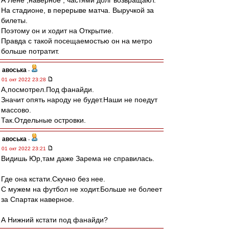
А Лёне ,наверное , частями долг возвращают.
На стадионе, в перерыве матча. Выручкой за
билеты.
Поэтому он и ходит на Открытие.
Правда с такой посещаемостью он на метро
больше потратит.
авоська
-
01 окт 2022 23:28
А,посмотрел.Под фанайди.
Значит опять народу не будет.Наши не поедут
массово.
Так.Отдельные островки.
авоська
-
01 окт 2022 23:21
Видишь Юр,там даже Зарема не справилась.
Где она кстати.Скучно без нее.
С мужем на футбол не ходит.Больше не болеет
за Спартак наверное.
А Нижний кстати под фанайди?