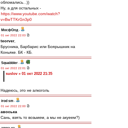
обломались...))
Ну, а для остальных -
https://www.youtube.com/watch?
v=BwTTKrGn3p0
МосфОлд
-
01 окт 2022 22:03
teorver
,
Брусника, Барбарис или Боярышник на
Коньяке. БК - КБ.
Squabbler
-
01 окт 2022 22:01
suslov » 01 окт 2022 21:35
Надеюсь, это не алкоголь
irod sm
-
01 окт 2022 22:00
авоська
Сань, взять то возьмем, а мы не акуеем?)