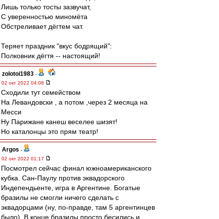
Лишь только тосты зазвучат,
С уверенностью миномёта
Обстреливает дёгтем чат.
Теряет праздник "вкус бодрящий":
Полковник дёгтя -- настоящий!
zolotoi1983
-
02 окт 2022 04:08
Сходили тут семейством
На Левандовски , а потом ,через 2 месяца на
Месси
Ну Парижане канеш веселее шизят!
Но каталонцы это прям театр!
Argos
-
02 окт 2022 01:17
Посмотрел сейчас финал южноамериканского
кубка. Сан-Паулу против эквадорского
Индепендьенте, игра в Аргентине. Богатые
бразилы не смогли ничего сделать с
эквадорцами (ну, по-правде, там 5 аргентинцев
было). В конце бразилы просто бесились и