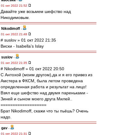
авоська
-
01 окт 2022 21:52
Давайте уже возьмем шефство над
Никодимовым.
Nikodimoff
-
01 окт 2022 21:48
# suslov » 01 окт 2022 21:35
Виски - Isabella’s Islay
suslov
-
01 окт 2022 21:35
# Nikodimoff » 01 окт 2022 20:50
С Антохой (моим другом),да и я его привез из
Амстера в ФКСМ, была летом проведена
определенная работа и результат на лицо!
Взял еще шефство над двумя пареньками -
Зиней и сыном моего друга Милей..
===================
Брат Nikodimoff, скажи что ты пьёшь? Очень
надо.
gav
-
01 окт 2022 21:31