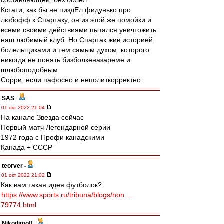
составляющей, без болел.
Кстати, как бы не пиздЕл фидунько про
любофф к Спартаку, он из этой же помойки и
всеми своими действиями пытался уничтожить
наш любимый клуб. Но Спартак жив историей,
болельщиками и тем самым духом, которого
никогда не понять бизболкеназареме и
шлюбоподобным.
Сорри, если пафосно и неполиткорректно.
SAS
-
01 окт 2022 21:04
На канале Звезда сейчас
Первый матч Легендарной серии
1972 года с Профи канадскими
Канада ÷ СССР
teorver
-
01 окт 2022 21:02
Как вам такая идея футболок?
https://www.sports.ru/tribuna/blogs/non ...
79774.html
Nikodimoff
-