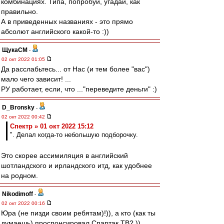
комбинациях. Типа, попробуй, угадай, как
правильно.
А в приведенных названиях - это прямо
абсолют английского какой-то :))
ЩукаСМ
-
02 окт 2022 01:05
Да расслабьтесь... от Нас (и тем более "вас")
мало чего зависит! ...
РУ работает, если, что ..."переведите деньги" :)
D_Bronsky
-
02 окт 2022 00:42
Спектр » 01 окт 2022 15:12
". Делал когда-то небольшую подборочку.
Это скорее ассимиляция в английский
шотландского и ирландского итд, как удобнее
на родном.
Nikodimoff
-
02 окт 2022 00:16
Юра (не пизди своим ребятам)!)), а кто (как ты
думаешь) проспонсировал Спартак ТВ? ))