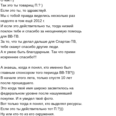
О как!!!)
Так это ты товарищ П.? )
Если это ты, то здравствуй.
Мы с тобой правда виделись несколько раз
недолго в том ещё 2012 г.
И если это действительно ты, тогда низкий
поклон тебе и спасибо за неоценимую помощь
для ВВ-ТВ.
За то, что ты делал дальше для Спартак-ТВ,
тебе скажут спасибо другие люди.
А я умею быть благодарным. Так что прими
искреннее спасибо!!!
А знаешь, когда я понял, кто именно был
главным спонсором того периода ВВ-ТВ?))
В начале этого лета, только спустя 10 лет
после прошедшего.
Это когда твоё имя широко засветилось на
федеральном уровне после нашумевшей
покупки. И я увидел твоё фото.
Вот только тогда я понял, кто выделял ресурсы.
Если это ты действительно тот П.?)))
Ну или кто-то из его окружения.