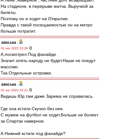
А Лёне ,наверное , частями долг возвращают.
На стадионе, в перерыве матча. Выручкой за
билеты.
Поэтому он и ходит на Открытие.
Правда с такой посещаемостью он на метро
больше потратит.
авоська
-
01 окт 2022 23:28
А,посмотрел.Под фанайди.
Значит опять народу не будет.Наши не поедут
массово.
Так.Отдельные островки.
авоська
-
01 окт 2022 23:21
Видишь Юр,там даже Зарема не справилась.
Где она кстати.Скучно без нее.
С мужем на футбол не ходит.Больше не болеет
за Спартак наверное.
А Нижний кстати под фанайди?