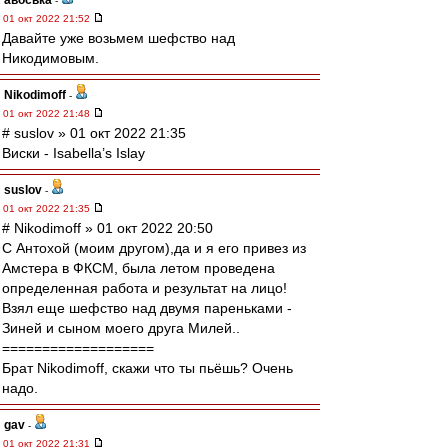
авоська
-
01 окт 2022 21:52
Давайте уже возьмем шефство над
Никодимовым.
Nikodimoff
-
01 окт 2022 21:48
# suslov » 01 окт 2022 21:35
Виски - Isabella’s Islay
suslov
-
01 окт 2022 21:35
# Nikodimoff » 01 окт 2022 20:50
С Антохой (моим другом),да и я его привез из
Амстера в ФКСМ, была летом проведена
определенная работа и результат на лицо!
Взял еще шефство над двумя пареньками -
Зиней и сыном моего друга Милей..
===================
Брат Nikodimoff, скажи что ты пьёшь? Очень
надо.
gav
-
01 окт 2022 21:31