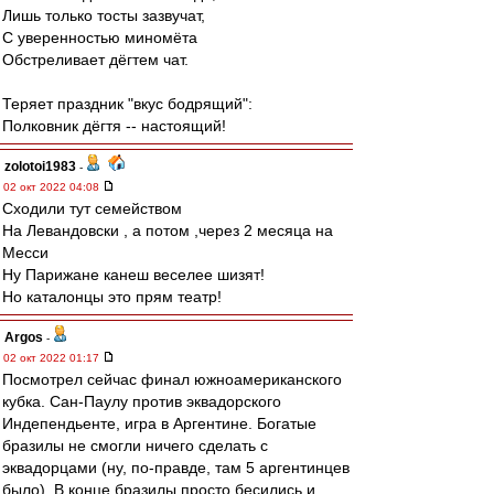
Лишь только тосты зазвучат,
С уверенностью миномёта
Обстреливает дёгтем чат.
Теряет праздник "вкус бодрящий":
Полковник дёгтя -- настоящий!
zolotoi1983
-
02 окт 2022 04:08
Сходили тут семейством
На Левандовски , а потом ,через 2 месяца на
Месси
Ну Парижане канеш веселее шизят!
Но каталонцы это прям театр!
Argos
-
02 окт 2022 01:17
Посмотрел сейчас финал южноамериканского
кубка. Сан-Паулу против эквадорского
Индепендьенте, игра в Аргентине. Богатые
бразилы не смогли ничего сделать с
эквадорцами (ну, по-правде, там 5 аргентинцев
было). В конце бразилы просто бесились и