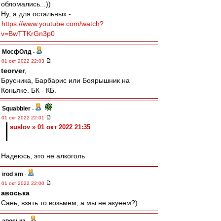
обломались...))
Ну, а для остальных -
https://www.youtube.com/watch?
v=BwTTKrGn3p0
МосфОлд
-
01 окт 2022 22:03
teorver
,
Брусника, Барбарис или Боярышник на
Коньяке. БК - КБ.
Squabbler
-
01 окт 2022 22:01
suslov » 01 окт 2022 21:35
Надеюсь, это не алкоголь
irod sm
-
01 окт 2022 22:00
авоська
Сань, взять то возьмем, а мы не акуеем?)