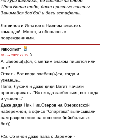
Не кури кандибас, не валяйся на пледе.
Тётя Белла тебе, даст простые советы,
Занимайся бор'бой и беги эстафеты.
Литвинов и Игнатов в Нижнем вместе с
командой. Может, и обошлось с
повреждениями.
Nikodimoff
-
01 окт 2022 22:15
А, Заебеш(ь)ся, с мягким знаком пишется или
нет?
Ответ - Вот когда заебеш(ь)ся, тогда и
узнаешь...
Папа, Лукойл и даже дядя Вагит Начали
проговаривать -"Вот когда заебешься, вот тогда
и узнаешь"...
Даже дядя Ник.Ник.Озеров на Озерковской
набережной, в офисе "Спартака" выписывали
нам разрешение на ношение бейсбольных
бит))
P.S. Со мной даже папа с Заремой -