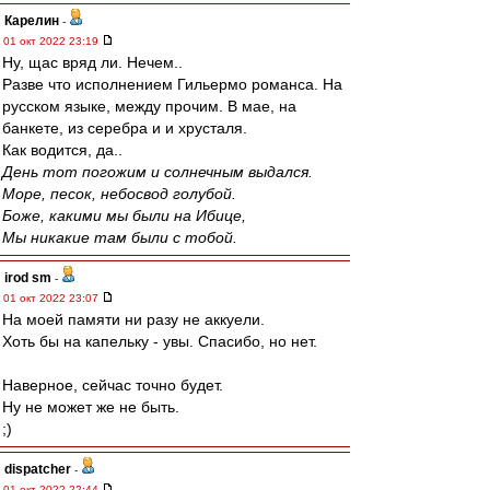
Карелин
-
01 окт 2022 23:19
Ну, щас вряд ли. Нечем..
Разве что исполнением Гильермо романса. На
русском языке, между прочим. В мае, на
банкете, из серебра и и хрусталя.
Как водится, да..
День тот погожим и солнечным выдался.
Море, песок, небосвод голубой.
Боже, какими мы были на Ибице,
Мы никакие там были с тобой.
irod sm
-
01 окт 2022 23:07
На моей памяти ни разу не аккуели.
Хоть бы на капельку - увы. Спасибо, но нет.
Наверное, сейчас точно будет.
Ну не может же не быть.
;)
dispatcher
-
01 окт 2022 22:44