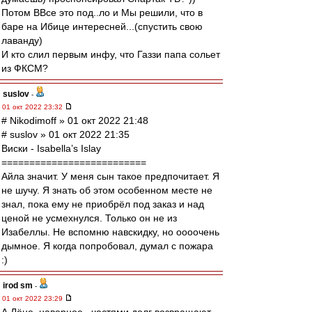
Потом ВВсе это под..ло и Мы решили, что в
баре на Ибице интересней...(спустить свою
лаванду)
И кто слил первым инфу, что Газзи папа сольет
из ФКСМ?
suslov
-
01 окт 2022 23:32
# Nikodimoff » 01 окт 2022 21:48
# suslov » 01 окт 2022 21:35
Виски - Isabella’s Islay
==========================
Айла значит. У меня сын такое предпочитает. Я
не шучу. Я знать об этом особенном месте не
знал, пока ему не приобрёл под заказ и над
ценой не усмехнулся. Только он не из
Изабеллы. Не вспомню навскидку, но оооочень
дымное. Я когда попробовал, думал с пожара
:)
irod sm
-
01 окт 2022 23:29