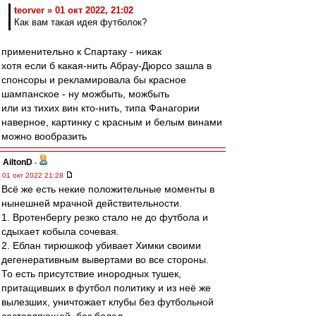
teorver » 01 окт 2022, 21:02
Как вам такая идея футболок?
применительно к Спартаку - никак
хотя если б какая-нить Абрау-Дюрсо зашла в
спонсоры и рекламировала бы красное
шампанское - ну можбыть, можбыть
или из тихих вин кто-нить, типа Фанагории
наверное, картинку с красным и белым винами
можно вообразить
AiltonD
-
01 окт 2022 21:28
Всё же есть некие положительные моменты в
нынешней мрачной действительности.
1. Вротенбергу резко стало не до футбола и
сдыхает кобыла сочевая.
2. Еблан тирюшкоф убивает Химки своими
дегенеративным вывертами во все стороны.
То есть присутствие инородных тушек,
притащивших в футбол политику и из неё же
вылезших, уничтожает клубы без футбольной