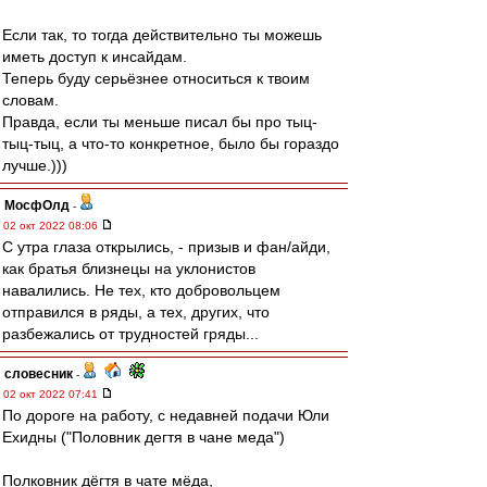
Если так, то тогда действительно ты можешь
иметь доступ к инсайдам.
Теперь буду серьёзнее относиться к твоим
словам.
Правда, если ты меньше писал бы про тыц-
тыц-тыц, а что-то конкретное, было бы гораздо
лучше.)))
МосфОлд
-
02 окт 2022 08:06
С утра глаза открылись, - призыв и фан/айди,
как братья близнецы на уклонистов
навалились. Не тех, кто добровольцем
отправился в ряды, а тех, других, что
разбежались от трудностей гряды...
словесник
-
02 окт 2022 07:41
По дороге на работу, с недавней подачи Юли
Ехидны ("Половник дегтя в чане меда")
Полковник дёгтя в чате мёда,