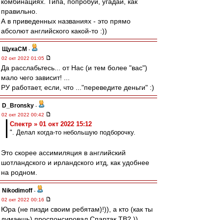
комбинациях. Типа, попробуй, угадай, как
правильно.
А в приведенных названиях - это прямо
абсолют английского какой-то :))
ЩукаСМ
-
02 окт 2022 01:05
Да расслабьтесь... от Нас (и тем более "вас")
мало чего зависит! ...
РУ работает, если, что ..."переведите деньги" :)
D_Bronsky
-
02 окт 2022 00:42
Спектр » 01 окт 2022 15:12
". Делал когда-то небольшую подборочку.
Это скорее ассимиляция в английский
шотландского и ирландского итд, как удобнее
на родном.
Nikodimoff
-
02 окт 2022 00:16
Юра (не пизди своим ребятам)!)), а кто (как ты
думаешь) проспонсировал Спартак ТВ? ))