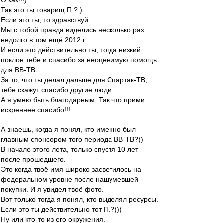
О как!!!)
Так это ты товарищ П.? )
Если это ты, то здравствуй.
Мы с тобой правда виделись несколько раз
недолго в том ещё 2012 г.
И если это действительно ты, тогда низкий
поклон тебе и спасибо за неоценимую помощь
для ВВ-ТВ.
За то, что ты делал дальше для Спартак-ТВ,
тебе скажут спасибо другие люди.
А я умею быть благодарным. Так что прими
искреннее спасибо!!!
А знаешь, когда я понял, кто именно был
главным спонсором того периода ВВ-ТВ?))
В начале этого лета, только спустя 10 лет
после прошедшего.
Это когда твоё имя широко засветилось на
федеральном уровне после нашумевшей
покупки. И я увидел твоё фото.
Вот только тогда я понял, кто выделял ресурсы.
Если это ты действительно тот П.?)))
Ну или кто-то из его окружения.