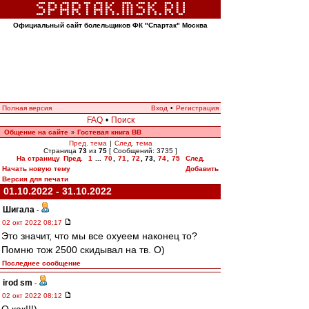
Официальный сайт болельщиков ФК "Спартак" Москва
Полная версия
Вход
•
Регистрация
FAQ
•
Поиск
Общение на сайте
Гостевая книга ВВ
»
Пред. тема
|
След. тема
Страница
73
из
75
[ Сообщений: 3735 ]
На страницу
Пред.
1
...
70
,
71
,
72
,
73
,
74
,
75
След.
Начать новую тему
Добавить
Версия для печати
01.10.2022 - 31.10.2022
Шигала
-
02 окт 2022 08:17
Это значит, что мы все охуеем наконец то?
Помню тож 2500 скидывал на тв. О)
Последнее сообщение
irod sm
-
02 окт 2022 08:12