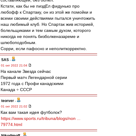
составляющей, без болел.
Кстати, как бы не пиздЕл фидунько про
любофф к Спартаку, он из этой же помойки и
всеми своими действиями пытался уничтожить
наш любимый клуб. Но Спартак жив историей,
болельщиками и тем самым духом, которого
никогда не понять бизболкеназареме и
шлюбоподобным.
Сорри, если пафосно и неполиткорректно.
SAS
-
01 окт 2022 21:04
На канале Звезда сейчас
Первый матч Легендарной серии
1972 года с Профи канадскими
Канада ÷ СССР
teorver
-
01 окт 2022 21:02
Как вам такая идея футболок?
https://www.sports.ru/tribuna/blogs/non ...
79774.html
Nikodimoff
-