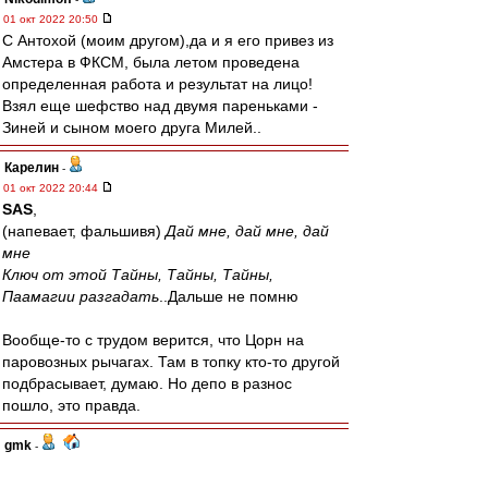
01 окт 2022 20:50
С Антохой (моим другом),да и я его привез из
Амстера в ФКСМ, была летом проведена
определенная работа и результат на лицо!
Взял еще шефство над двумя пареньками -
Зиней и сыном моего друга Милей..
Карелин
-
01 окт 2022 20:44
SAS
,
(напевает, фальшивя)
Дай мне, дай мне, дай
мне
Ключ от этой Тайны, Тайны, Тайны,
Паамагии разгадать
..Дальше не помню
Вообще-то с трудом верится, что Цорн на
паровозных рычагах. Там в топку кто-то другой
подбрасывает, думаю. Но депо в разнос
пошло, это правда.
gmk
-
01 окт 2022 20:43
паровозы немцев своих сливают?