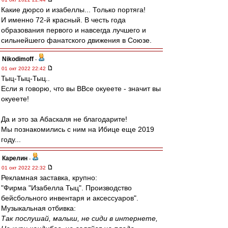
Какие дюрсо и изабеллы... Только портяга!
И именно 72-й красный. В честь года
образования первого и навсегда лучшего и
сильнейшего фанатского движения в Союзе.
Nikodimoff
-
01 окт 2022 22:42
Тыц-Тыц-Тыц..
Если я говорю, что вы ВВсе окуеете - значит вы
окуеете!
Да и это за Абаскаля не благодарите!
Мы познакомились с ним на Ибице еще 2019
году...
Карелин
-
01 окт 2022 22:32
Рекламная заставка, крупно:
"Фирма "Изабелла Тыц". Производство
бейсбольного инвентаря и аксессуаров".
Музыкальная отбивка:
Так послушай, малыш, не сиди в интернете,