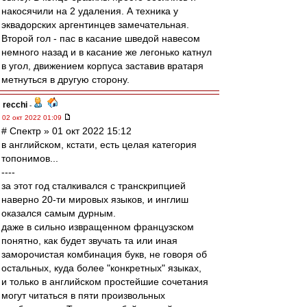
накосячили на 2 удаления. А техника у
эквадорских аргентинцев замечательная.
Второй гол - пас в касание шведой навесом
немного назад и в касание же легонько катнул
в угол, движением корпуса заставив вратаря
метнуться в другую сторону.
recchi
-
02 окт 2022 01:09
# Спектр » 01 окт 2022 15:12
в английском, кстати, есть целая категория
топонимов...
----
за этот год сталкивался с транскрипцией
наверно 20-ти мировых языков, и инглиш
оказался самым дурным.
даже в сильно извращенном французском
понятно, как будет звучать та или иная
заморочистая комбинация букв, не говоря об
остальных, куда более "конкретных" языках,
и только в английском простейшие сочетания
могут читаться в пяти произвольных