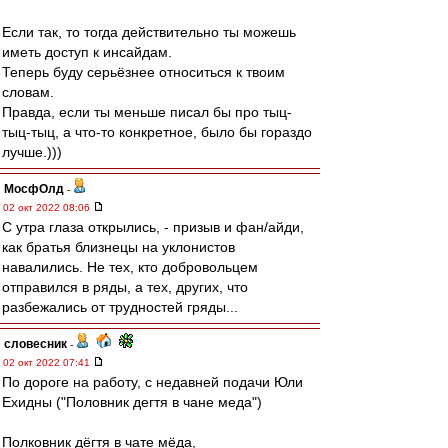
Если так, то тогда действительно ты можешь
иметь доступ к инсайдам.
Теперь буду серьёзнее относиться к твоим
словам.
Правда, если ты меньше писал бы про тыц-
тыц-тыц, а что-то конкретное, было бы гораздо
лучше.)))
МосфОлд
-
02 окт 2022 08:06
С утра глаза открылись, - призыв и фан/айди,
как братья близнецы на уклонистов
навалились. Не тех, кто добровольцем
отправился в ряды, а тех, других, что
разбежались от трудностей гряды...
словесник
-
02 окт 2022 07:41
По дороге на работу, с недавней подачи Юли
Ехидны ("Половник дегтя в чане меда")
Полковник дёгтя в чате мёда,