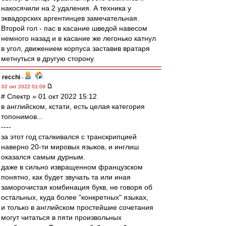
накосячили на 2 удаления. А техника у
эквадорских аргентинцев замечательная.
Второй гол - пас в касание шведой навесом
немного назад и в касание же легонько катнул
в угол, движением корпуса заставив вратаря
метнуться в другую сторону.
recchi
-
02 окт 2022 01:09
# Спектр » 01 окт 2022 15:12
в английском, кстати, есть целая категория
топонимов...
----
за этот год сталкивался с транскрипцией
наверно 20-ти мировых языков, и инглиш
оказался самым дурным.
даже в сильно извращенном французском
понятно, как будет звучать та или иная
заморочистая комбинация букв, не говоря об
остальных, куда более "конкретных" языках,
и только в английском простейшие сочетания
могут читаться в пяти произвольных