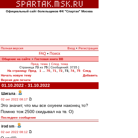
Официальный сайт болельщиков ФК "Спартак" Москва
Полная версия
Вход
•
Регистрация
FAQ
•
Поиск
Общение на сайте
Гостевая книга ВВ
»
Пред. тема
|
След. тема
Страница
73
из
75
[ Сообщений: 3735 ]
На страницу
Пред.
1
...
70
,
71
,
72
,
73
,
74
,
75
След.
Начать новую тему
Добавить
Версия для печати
01.10.2022 - 31.10.2022
Шигала
-
02 окт 2022 08:17
Это значит, что мы все охуеем наконец то?
Помню тож 2500 скидывал на тв. О)
Последнее сообщение
irod sm
-
02 окт 2022 08:12