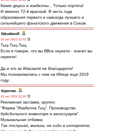
Какие дюрсо и изабеллы... Только портяга!
И именно 72-й красный. В честь года
образования первого и навсегда лучшего и
сильнейшего фанатского движения в Союзе.
Nikodimoff
-
01 окт 2022 22:42
Тыц-Тыц-Тыц..
Если я говорю, что вы ВВсе окуеете - значит вы
окуеете!
Да и это за Абаскаля не благодарите!
Мы познакомились с ним на Ибице еще 2019
году...
Карелин
-
01 окт 2022 22:32
Рекламная заставка, крупно:
"Фирма "Изабелла Тыц". Производство
бейсбольного инвентаря и аксессуаров".
Музыкальная отбивка:
Так послушай, малыш, не сиди в интернете,