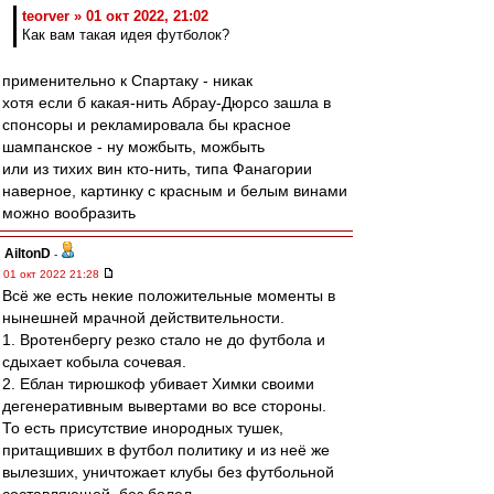
teorver » 01 окт 2022, 21:02
Как вам такая идея футболок?
применительно к Спартаку - никак
хотя если б какая-нить Абрау-Дюрсо зашла в
спонсоры и рекламировала бы красное
шампанское - ну можбыть, можбыть
или из тихих вин кто-нить, типа Фанагории
наверное, картинку с красным и белым винами
можно вообразить
AiltonD
-
01 окт 2022 21:28
Всё же есть некие положительные моменты в
нынешней мрачной действительности.
1. Вротенбергу резко стало не до футбола и
сдыхает кобыла сочевая.
2. Еблан тирюшкоф убивает Химки своими
дегенеративным вывертами во все стороны.
То есть присутствие инородных тушек,
притащивших в футбол политику и из неё же
вылезших, уничтожает клубы без футбольной