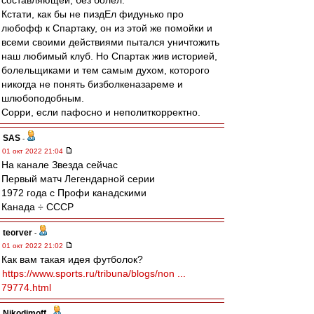
составляющей, без болел.
Кстати, как бы не пиздЕл фидунько про
любофф к Спартаку, он из этой же помойки и
всеми своими действиями пытался уничтожить
наш любимый клуб. Но Спартак жив историей,
болельщиками и тем самым духом, которого
никогда не понять бизболкеназареме и
шлюбоподобным.
Сорри, если пафосно и неполиткорректно.
SAS
-
01 окт 2022 21:04
На канале Звезда сейчас
Первый матч Легендарной серии
1972 года с Профи канадскими
Канада ÷ СССР
teorver
-
01 окт 2022 21:02
Как вам такая идея футболок?
https://www.sports.ru/tribuna/blogs/non ...
79774.html
Nikodimoff
-