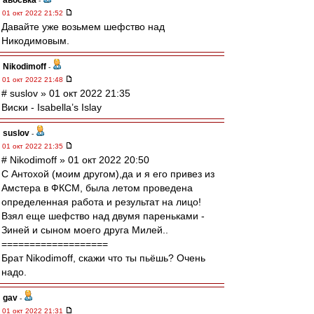
авоська
-
01 окт 2022 21:52
Давайте уже возьмем шефство над
Никодимовым.
Nikodimoff
-
01 окт 2022 21:48
# suslov » 01 окт 2022 21:35
Виски - Isabella’s Islay
suslov
-
01 окт 2022 21:35
# Nikodimoff » 01 окт 2022 20:50
С Антохой (моим другом),да и я его привез из
Амстера в ФКСМ, была летом проведена
определенная работа и результат на лицо!
Взял еще шефство над двумя пареньками -
Зиней и сыном моего друга Милей..
===================
Брат Nikodimoff, скажи что ты пьёшь? Очень
надо.
gav
-
01 окт 2022 21:31