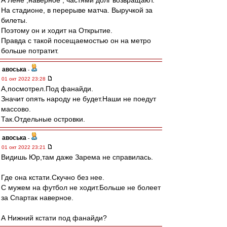
А Лёне ,наверное , частями долг возвращают.
На стадионе, в перерыве матча. Выручкой за
билеты.
Поэтому он и ходит на Открытие.
Правда с такой посещаемостью он на метро
больше потратит.
авоська
-
01 окт 2022 23:28
А,посмотрел.Под фанайди.
Значит опять народу не будет.Наши не поедут
массово.
Так.Отдельные островки.
авоська
-
01 окт 2022 23:21
Видишь Юр,там даже Зарема не справилась.
Где она кстати.Скучно без нее.
С мужем на футбол не ходит.Больше не болеет
за Спартак наверное.
А Нижний кстати под фанайди?