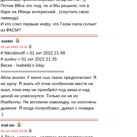
Потом ВВсе это под..ло и Мы решили, что в
баре на Ибице интересней...(спустить свою
лаванду)
И кто слил первым инфу, что Газзи папа сольет
из ФКСМ?
suslov
-
01 окт 2022 23:32
# Nikodimoff » 01 окт 2022 21:48
# suslov » 01 окт 2022 21:35
Виски - Isabella’s Islay
==========================
Айла значит. У меня сын такое предпочитает. Я
не шучу. Я знать об этом особенном месте не
знал, пока ему не приобрёл под заказ и над
ценой не усмехнулся. Только он не из
Изабеллы. Не вспомню навскидку, но оооочень
дымное. Я когда попробовал, думал с пожара
:)
irod sm
-
01 окт 2022 23:29