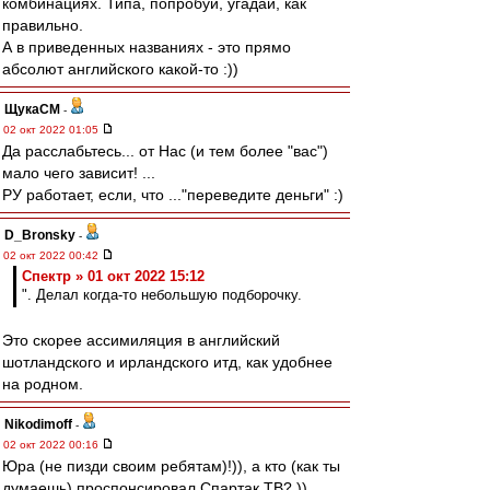
комбинациях. Типа, попробуй, угадай, как
правильно.
А в приведенных названиях - это прямо
абсолют английского какой-то :))
ЩукаСМ
-
02 окт 2022 01:05
Да расслабьтесь... от Нас (и тем более "вас")
мало чего зависит! ...
РУ работает, если, что ..."переведите деньги" :)
D_Bronsky
-
02 окт 2022 00:42
Спектр » 01 окт 2022 15:12
". Делал когда-то небольшую подборочку.
Это скорее ассимиляция в английский
шотландского и ирландского итд, как удобнее
на родном.
Nikodimoff
-
02 окт 2022 00:16
Юра (не пизди своим ребятам)!)), а кто (как ты
думаешь) проспонсировал Спартак ТВ? ))