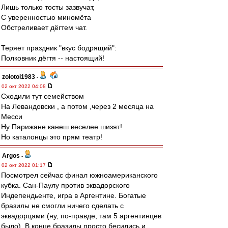
Лишь только тосты зазвучат,
С уверенностью миномёта
Обстреливает дёгтем чат.
Теряет праздник "вкус бодрящий":
Полковник дёгтя -- настоящий!
zolotoi1983
-
02 окт 2022 04:08
Сходили тут семейством
На Левандовски , а потом ,через 2 месяца на
Месси
Ну Парижане канеш веселее шизят!
Но каталонцы это прям театр!
Argos
-
02 окт 2022 01:17
Посмотрел сейчас финал южноамериканского
кубка. Сан-Паулу против эквадорского
Индепендьенте, игра в Аргентине. Богатые
бразилы не смогли ничего сделать с
эквадорцами (ну, по-правде, там 5 аргентинцев
было). В конце бразилы просто бесились и