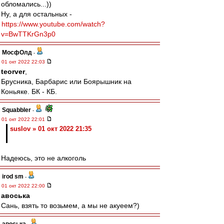
обломались...))
Ну, а для остальных -
https://www.youtube.com/watch?
v=BwTTKrGn3p0
МосфОлд
-
01 окт 2022 22:03
teorver
,
Брусника, Барбарис или Боярышник на
Коньяке. БК - КБ.
Squabbler
-
01 окт 2022 22:01
suslov » 01 окт 2022 21:35
Надеюсь, это не алкоголь
irod sm
-
01 окт 2022 22:00
авоська
Сань, взять то возьмем, а мы не акуеем?)