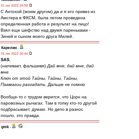
01 окт 2022 20:50
С Антохой (моим другом),да и я его привез из
Амстера в ФКСМ, была летом проведена
определенная работа и результат на лицо!
Взял еще шефство над двумя пареньками -
Зиней и сыном моего друга Милей..
Карелин
-
01 окт 2022 20:44
SAS
,
(напевает, фальшивя)
Дай мне, дай мне, дай
мне
Ключ от этой Тайны, Тайны, Тайны,
Паамагии разгадать
..Дальше не помню
Вообще-то с трудом верится, что Цорн на
паровозных рычагах. Там в топку кто-то другой
подбрасывает, думаю. Но депо в разнос
пошло, это правда.
gmk
-
01 окт 2022 20:43
паровозы немцев своих сливают?