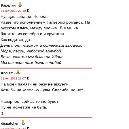
Карелин
-
01 окт 2022 23:19
Ну, щас вряд ли. Нечем..
Разве что исполнением Гильермо романса. На
русском языке, между прочим. В мае, на
банкете, из серебра и и хрусталя.
Как водится, да..
День тот погожим и солнечным выдался.
Море, песок, небосвод голубой.
Боже, какими мы были на Ибице,
Мы никакие там были с тобой.
irod sm
-
01 окт 2022 23:07
На моей памяти ни разу не аккуели.
Хоть бы на капельку - увы. Спасибо, но нет.
Наверное, сейчас точно будет.
Ну не может же не быть.
;)
dispatcher
-
01 окт 2022 22:44