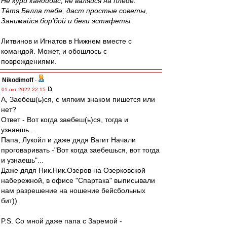
Не кури кандибас, не валяйся на пледе.
Тётя Белла тебе, даст простые советы,
Занимайся бор'бой и беги эстафеты.
Литвинов и Игнатов в Нижнем вместе с
командой. Может, и обошлось с
повреждениями.
Nikodimoff
-
01 окт 2022 22:15
А, Заебеш(ь)ся, с мягким знаком пишется или
нет?
Ответ - Вот когда заебеш(ь)ся, тогда и
узнаешь...
Папа, Лукойл и даже дядя Вагит Начали
проговаривать -"Вот когда заебешься, вот тогда
и узнаешь"...
Даже дядя Ник.Ник.Озеров на Озерковской
набережной, в офисе "Спартака" выписывали
нам разрешение на ношение бейсбольных
бит))
P.S. Со мной даже папа с Заремой -