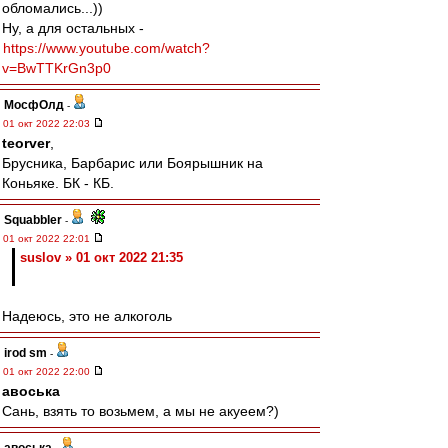
обломались...))
Ну, а для остальных -
https://www.youtube.com/watch?
v=BwTTKrGn3p0
МосфОлд
-
01 окт 2022 22:03
teorver
,
Брусника, Барбарис или Боярышник на
Коньяке. БК - КБ.
Squabbler
-
01 окт 2022 22:01
suslov » 01 окт 2022 21:35
Надеюсь, это не алкоголь
irod sm
-
01 окт 2022 22:00
авоська
Сань, взять то возьмем, а мы не акуеем?)