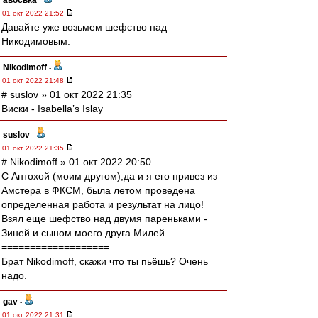
авоська
-
01 окт 2022 21:52
Давайте уже возьмем шефство над
Никодимовым.
Nikodimoff
-
01 окт 2022 21:48
# suslov » 01 окт 2022 21:35
Виски - Isabella’s Islay
suslov
-
01 окт 2022 21:35
# Nikodimoff » 01 окт 2022 20:50
С Антохой (моим другом),да и я его привез из
Амстера в ФКСМ, была летом проведена
определенная работа и результат на лицо!
Взял еще шефство над двумя пареньками -
Зиней и сыном моего друга Милей..
===================
Брат Nikodimoff, скажи что ты пьёшь? Очень
надо.
gav
-
01 окт 2022 21:31