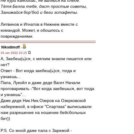
Не кури кандибас, не валяйся на пледе.
Тётя Белла тебе, даст простые советы,
Занимайся бор'бой и беги эстафеты.
Литвинов и Игнатов в Нижнем вместе с
командой. Может, и обошлось с
повреждениями.
Nikodimoff
-
01 окт 2022 22:15
А, Заебеш(ь)ся, с мягким знаком пишется или
нет?
Ответ - Вот когда заебеш(ь)ся, тогда и
узнаешь...
Папа, Лукойл и даже дядя Вагит Начали
проговаривать -"Вот когда заебешься, вот тогда
и узнаешь"...
Даже дядя Ник.Ник.Озеров на Озерковской
набережной, в офисе "Спартака" выписывали
нам разрешение на ношение бейсбольных
бит))
P.S. Со мной даже папа с Заремой -