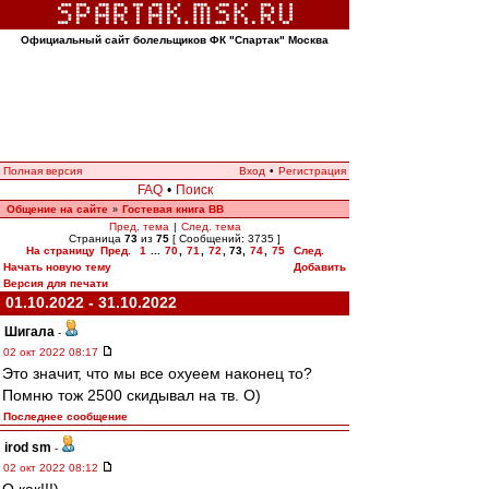
Официальный сайт болельщиков ФК "Спартак" Москва
Полная версия
Вход
•
Регистрация
FAQ
•
Поиск
Общение на сайте
Гостевая книга ВВ
»
Пред. тема
|
След. тема
Страница
73
из
75
[ Сообщений: 3735 ]
На страницу
Пред.
1
...
70
,
71
,
72
,
73
,
74
,
75
След.
Начать новую тему
Добавить
Версия для печати
01.10.2022 - 31.10.2022
Шигала
-
02 окт 2022 08:17
Это значит, что мы все охуеем наконец то?
Помню тож 2500 скидывал на тв. О)
Последнее сообщение
irod sm
-
02 окт 2022 08:12