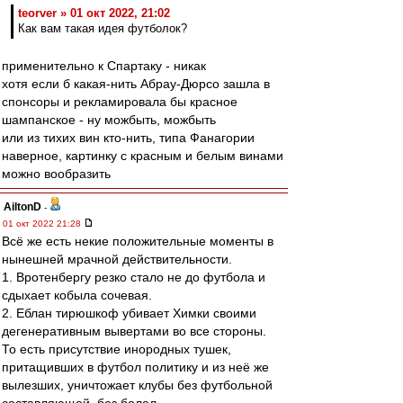
teorver » 01 окт 2022, 21:02
Как вам такая идея футболок?
применительно к Спартаку - никак
хотя если б какая-нить Абрау-Дюрсо зашла в
спонсоры и рекламировала бы красное
шампанское - ну можбыть, можбыть
или из тихих вин кто-нить, типа Фанагории
наверное, картинку с красным и белым винами
можно вообразить
AiltonD
-
01 окт 2022 21:28
Всё же есть некие положительные моменты в
нынешней мрачной действительности.
1. Вротенбергу резко стало не до футбола и
сдыхает кобыла сочевая.
2. Еблан тирюшкоф убивает Химки своими
дегенеративным вывертами во все стороны.
То есть присутствие инородных тушек,
притащивших в футбол политику и из неё же
вылезших, уничтожает клубы без футбольной