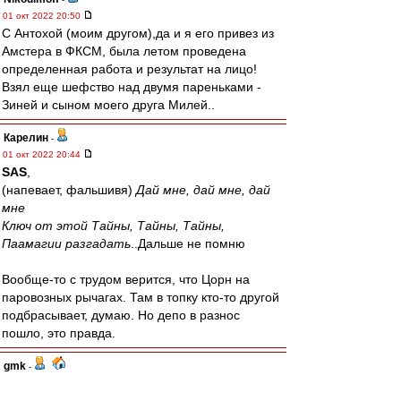
01 окт 2022 20:50
С Антохой (моим другом),да и я его привез из
Амстера в ФКСМ, была летом проведена
определенная работа и результат на лицо!
Взял еще шефство над двумя пареньками -
Зиней и сыном моего друга Милей..
Карелин
-
01 окт 2022 20:44
SAS
,
(напевает, фальшивя)
Дай мне, дай мне, дай
мне
Ключ от этой Тайны, Тайны, Тайны,
Паамагии разгадать
..Дальше не помню
Вообще-то с трудом верится, что Цорн на
паровозных рычагах. Там в топку кто-то другой
подбрасывает, думаю. Но депо в разнос
пошло, это правда.
gmk
-
01 окт 2022 20:43
паровозы немцев своих сливают?