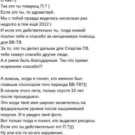
О как!!!)
Так это ты товарищ П.? )
Если это ты, то здравствуй.
Мы с тобой правда виделись несколько раз
недолго в том ещё 2012 г.
И если это действительно ты, тогда низкий
поклон тебе и спасибо за неоценимую помощь
для ВВ-ТВ.
За то, что ты делал дальше для Спартак-ТВ,
тебе скажут спасибо другие люди.
А я умею быть благодарным. Так что прими
искреннее спасибо!!!
А знаешь, когда я понял, кто именно был
главным спонсором того периода ВВ-ТВ?))
В начале этого лета, только спустя 10 лет
после прошедшего.
Это когда твоё имя широко засветилось на
федеральном уровне после нашумевшей
покупки. И я увидел твоё фото.
Вот только тогда я понял, кто выделял ресурсы.
Если это ты действительно тот П.?)))
Ну или кто-то из его окружения.