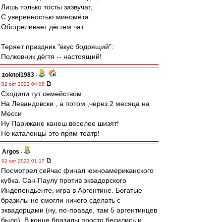
Лишь только тосты зазвучат,
С уверенностью миномёта
Обстреливает дёгтем чат.
Теряет праздник "вкус бодрящий":
Полковник дёгтя -- настоящий!
zolotoi1983
-
02 окт 2022 04:08
Сходили тут семейством
На Левандовски , а потом ,через 2 месяца на
Месси
Ну Парижане канеш веселее шизят!
Но каталонцы это прям театр!
Argos
-
02 окт 2022 01:17
Посмотрел сейчас финал южноамериканского
кубка. Сан-Паулу против эквадорского
Индепендьенте, игра в Аргентине. Богатые
бразилы не смогли ничего сделать с
эквадорцами (ну, по-правде, там 5 аргентинцев
было). В конце бразилы просто бесились и