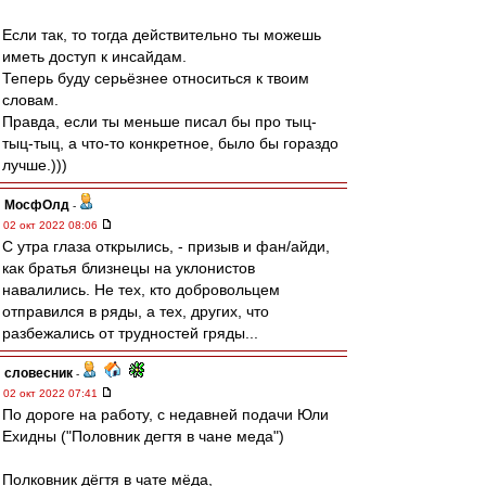
Если так, то тогда действительно ты можешь
иметь доступ к инсайдам.
Теперь буду серьёзнее относиться к твоим
словам.
Правда, если ты меньше писал бы про тыц-
тыц-тыц, а что-то конкретное, было бы гораздо
лучше.)))
МосфОлд
-
02 окт 2022 08:06
С утра глаза открылись, - призыв и фан/айди,
как братья близнецы на уклонистов
навалились. Не тех, кто добровольцем
отправился в ряды, а тех, других, что
разбежались от трудностей гряды...
словесник
-
02 окт 2022 07:41
По дороге на работу, с недавней подачи Юли
Ехидны ("Половник дегтя в чане меда")
Полковник дёгтя в чате мёда,