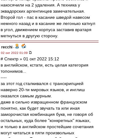
накосячили на 2 удаления. А техника у
эквадорских аргентинцев замечательная.
Второй гол - пас в касание шведой навесом
немного назад и в касание же легонько катнул
в угол, движением корпуса заставив вратаря
метнуться в другую сторону.
recchi
-
02 окт 2022 01:09
# Спектр » 01 окт 2022 15:12
в английском, кстати, есть целая категория
топонимов...
----
за этот год сталкивался с транскрипцией
наверно 20-ти мировых языков, и инглиш
оказался самым дурным.
даже в сильно извращенном французском
понятно, как будет звучать та или иная
заморочистая комбинация букв, не говоря об
остальных, куда более "конкретных" языках,
и только в английском простейшие сочетания
могут читаться в пяти произвольных