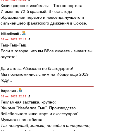
Какие дюрсо и изабеллы... Только портяга!
И именно 72-й красный. В честь года
образования первого и навсегда лучшего и
сильнейшего фанатского движения в Союзе.
Nikodimoff
-
01 окт 2022 22:42
Тыц-Тыц-Тыц..
Если я говорю, что вы ВВсе окуеете - значит вы
окуеете!
Да и это за Абаскаля не благодарите!
Мы познакомились с ним на Ибице еще 2019
году...
Карелин
-
01 окт 2022 22:32
Рекламная заставка, крупно:
"Фирма "Изабелла Тыц". Производство
бейсбольного инвентаря и аксессуаров".
Музыкальная отбивка:
Так послушай, малыш, не сиди в интернете,