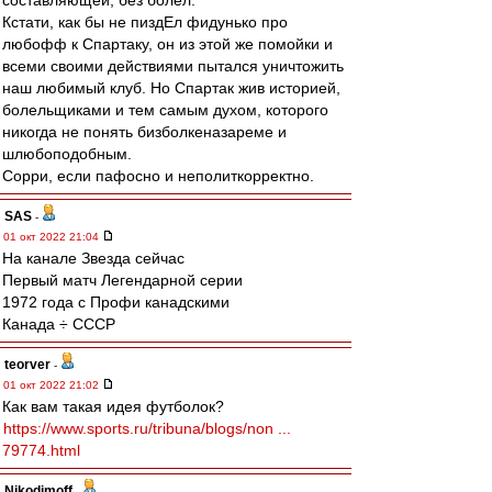
составляющей, без болел.
Кстати, как бы не пиздЕл фидунько про
любофф к Спартаку, он из этой же помойки и
всеми своими действиями пытался уничтожить
наш любимый клуб. Но Спартак жив историей,
болельщиками и тем самым духом, которого
никогда не понять бизболкеназареме и
шлюбоподобным.
Сорри, если пафосно и неполиткорректно.
SAS
-
01 окт 2022 21:04
На канале Звезда сейчас
Первый матч Легендарной серии
1972 года с Профи канадскими
Канада ÷ СССР
teorver
-
01 окт 2022 21:02
Как вам такая идея футболок?
https://www.sports.ru/tribuna/blogs/non ...
79774.html
Nikodimoff
-