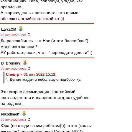
комбинациях. Типа, попробуй, угадай, как
правильно.
А в приведенных названиях - это прямо
абсолют английского какой-то :))
ЩукаСМ
-
02 окт 2022 01:05
Да расслабьтесь... от Нас (и тем более "вас")
мало чего зависит! ...
РУ работает, если, что ..."переведите деньги" :)
D_Bronsky
-
02 окт 2022 00:42
Спектр » 01 окт 2022 15:12
". Делал когда-то небольшую подборочку.
Это скорее ассимиляция в английский
шотландского и ирландского итд, как удобнее
на родном.
Nikodimoff
-
02 окт 2022 00:16
Юра (не пизди своим ребятам)!)), а кто (как ты
думаешь) проспонсировал Спартак ТВ? ))