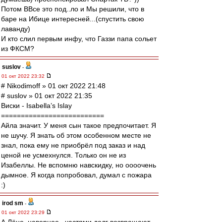
Потом ВВсе это под..ло и Мы решили, что в
баре на Ибице интересней...(спустить свою
лаванду)
И кто слил первым инфу, что Газзи папа сольет
из ФКСМ?
suslov
-
01 окт 2022 23:32
# Nikodimoff » 01 окт 2022 21:48
# suslov » 01 окт 2022 21:35
Виски - Isabella’s Islay
==========================
Айла значит. У меня сын такое предпочитает. Я
не шучу. Я знать об этом особенном месте не
знал, пока ему не приобрёл под заказ и над
ценой не усмехнулся. Только он не из
Изабеллы. Не вспомню навскидку, но оооочень
дымное. Я когда попробовал, думал с пожара
:)
irod sm
-
01 окт 2022 23:29