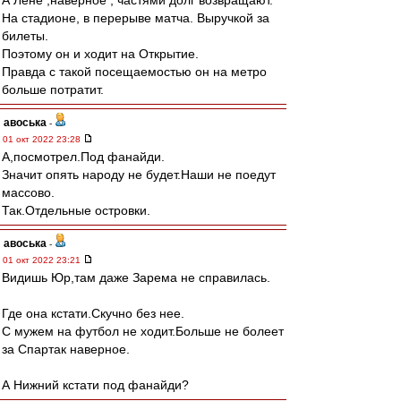
А Лёне ,наверное , частями долг возвращают.
На стадионе, в перерыве матча. Выручкой за
билеты.
Поэтому он и ходит на Открытие.
Правда с такой посещаемостью он на метро
больше потратит.
авоська
-
01 окт 2022 23:28
А,посмотрел.Под фанайди.
Значит опять народу не будет.Наши не поедут
массово.
Так.Отдельные островки.
авоська
-
01 окт 2022 23:21
Видишь Юр,там даже Зарема не справилась.
Где она кстати.Скучно без нее.
С мужем на футбол не ходит.Больше не болеет
за Спартак наверное.
А Нижний кстати под фанайди?