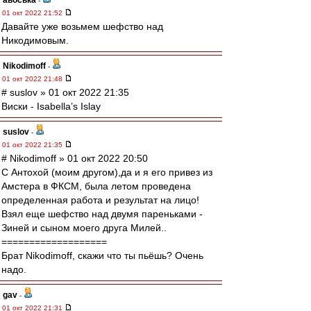
авоська
-
01 окт 2022 21:52
Давайте уже возьмем шефство над
Никодимовым.
Nikodimoff
-
01 окт 2022 21:48
# suslov » 01 окт 2022 21:35
Виски - Isabella’s Islay
suslov
-
01 окт 2022 21:35
# Nikodimoff » 01 окт 2022 20:50
С Антохой (моим другом),да и я его привез из
Амстера в ФКСМ, была летом проведена
определенная работа и результат на лицо!
Взял еще шефство над двумя пареньками -
Зиней и сыном моего друга Милей..
===================
Брат Nikodimoff, скажи что ты пьёшь? Очень
надо.
gav
-
01 окт 2022 21:31