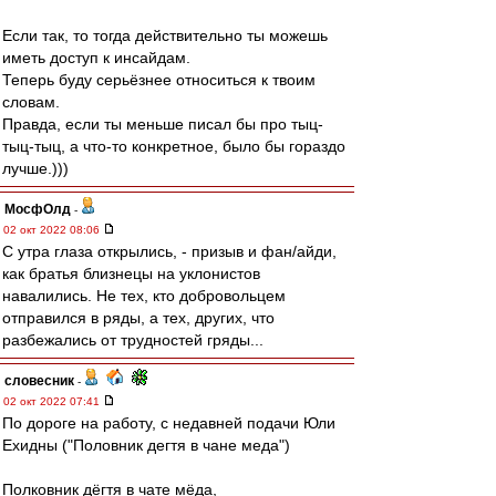
Если так, то тогда действительно ты можешь
иметь доступ к инсайдам.
Теперь буду серьёзнее относиться к твоим
словам.
Правда, если ты меньше писал бы про тыц-
тыц-тыц, а что-то конкретное, было бы гораздо
лучше.)))
МосфОлд
-
02 окт 2022 08:06
С утра глаза открылись, - призыв и фан/айди,
как братья близнецы на уклонистов
навалились. Не тех, кто добровольцем
отправился в ряды, а тех, других, что
разбежались от трудностей гряды...
словесник
-
02 окт 2022 07:41
По дороге на работу, с недавней подачи Юли
Ехидны ("Половник дегтя в чане меда")
Полковник дёгтя в чате мёда,