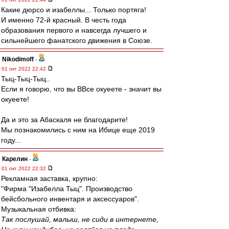
Какие дюрсо и изабеллы... Только портяга!
И именно 72-й красный. В честь года
образования первого и навсегда лучшего и
сильнейшего фанатского движения в Союзе.
Nikodimoff
-
01 окт 2022 22:42
Тыц-Тыц-Тыц..
Если я говорю, что вы ВВсе окуеете - значит вы
окуеете!
Да и это за Абаскаля не благодарите!
Мы познакомились с ним на Ибице еще 2019
году...
Карелин
-
01 окт 2022 22:32
Рекламная заставка, крупно:
"Фирма "Изабелла Тыц". Производство
бейсбольного инвентаря и аксессуаров".
Музыкальная отбивка:
Так послушай, малыш, не сиди в интернете,