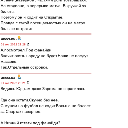
А Лёне ,наверное , частями долг возвращают.
На стадионе, в перерыве матча. Выручкой за
билеты.
Поэтому он и ходит на Открытие.
Правда с такой посещаемостью он на метро
больше потратит.
авоська
-
01 окт 2022 23:28
А,посмотрел.Под фанайди.
Значит опять народу не будет.Наши не поедут
массово.
Так.Отдельные островки.
авоська
-
01 окт 2022 23:21
Видишь Юр,там даже Зарема не справилась.
Где она кстати.Скучно без нее.
С мужем на футбол не ходит.Больше не болеет
за Спартак наверное.
А Нижний кстати под фанайди?