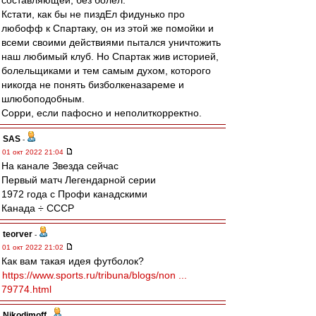
составляющей, без болел.
Кстати, как бы не пиздЕл фидунько про
любофф к Спартаку, он из этой же помойки и
всеми своими действиями пытался уничтожить
наш любимый клуб. Но Спартак жив историей,
болельщиками и тем самым духом, которого
никогда не понять бизболкеназареме и
шлюбоподобным.
Сорри, если пафосно и неполиткорректно.
SAS
-
01 окт 2022 21:04
На канале Звезда сейчас
Первый матч Легендарной серии
1972 года с Профи канадскими
Канада ÷ СССР
teorver
-
01 окт 2022 21:02
Как вам такая идея футболок?
https://www.sports.ru/tribuna/blogs/non ...
79774.html
Nikodimoff
-