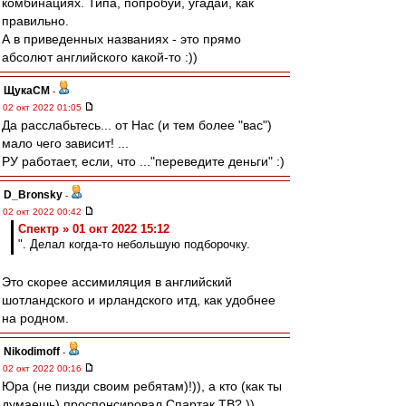
комбинациях. Типа, попробуй, угадай, как
правильно.
А в приведенных названиях - это прямо
абсолют английского какой-то :))
ЩукаСМ
-
02 окт 2022 01:05
Да расслабьтесь... от Нас (и тем более "вас")
мало чего зависит! ...
РУ работает, если, что ..."переведите деньги" :)
D_Bronsky
-
02 окт 2022 00:42
Спектр » 01 окт 2022 15:12
". Делал когда-то небольшую подборочку.
Это скорее ассимиляция в английский
шотландского и ирландского итд, как удобнее
на родном.
Nikodimoff
-
02 окт 2022 00:16
Юра (не пизди своим ребятам)!)), а кто (как ты
думаешь) проспонсировал Спартак ТВ? ))