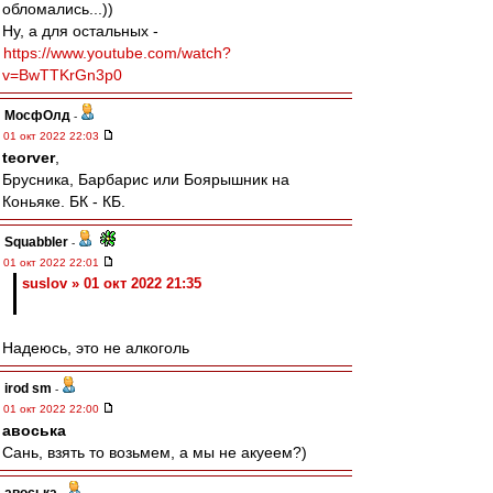
обломались...))
Ну, а для остальных -
https://www.youtube.com/watch?
v=BwTTKrGn3p0
МосфОлд
-
01 окт 2022 22:03
teorver
,
Брусника, Барбарис или Боярышник на
Коньяке. БК - КБ.
Squabbler
-
01 окт 2022 22:01
suslov » 01 окт 2022 21:35
Надеюсь, это не алкоголь
irod sm
-
01 окт 2022 22:00
авоська
Сань, взять то возьмем, а мы не акуеем?)