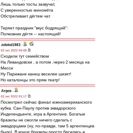
Лишь только тосты зазвучат,
С уверенностью миномёта
Обстреливает дёгтем чат.
Теряет праздник "вкус бодрящий":
Полковник дёгтя -- настоящий!
zolotoi1983
-
02 окт 2022 04:08
Сходили тут семейством
На Левандовски , а потом ,через 2 месяца на
Месси
Ну Парижане канеш веселее шизят!
Но каталонцы это прям театр!
Argos
-
02 окт 2022 01:17
Посмотрел сейчас финал южноамериканского
кубка. Сан-Паулу против эквадорского
Индепендьенте, игра в Аргентине. Богатые
бразилы не смогли ничего сделать с
эквадорцами (ну, по-правде, там 5 аргентинцев
было). В конце бразилы просто бесились и