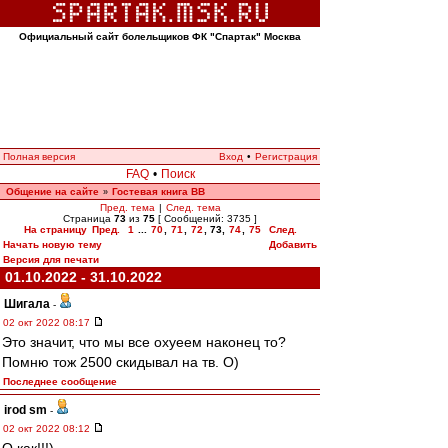
Официальный сайт болельщиков ФК "Спартак" Москва
Полная версия
Вход
•
Регистрация
FAQ
•
Поиск
Общение на сайте
Гостевая книга ВВ
»
Пред. тема
|
След. тема
Страница
73
из
75
[ Сообщений: 3735 ]
На страницу
Пред.
1
...
70
,
71
,
72
,
73
,
74
,
75
След.
Начать новую тему
Добавить
Версия для печати
01.10.2022 - 31.10.2022
Шигала
-
02 окт 2022 08:17
Это значит, что мы все охуеем наконец то?
Помню тож 2500 скидывал на тв. О)
Последнее сообщение
irod sm
-
02 окт 2022 08:12