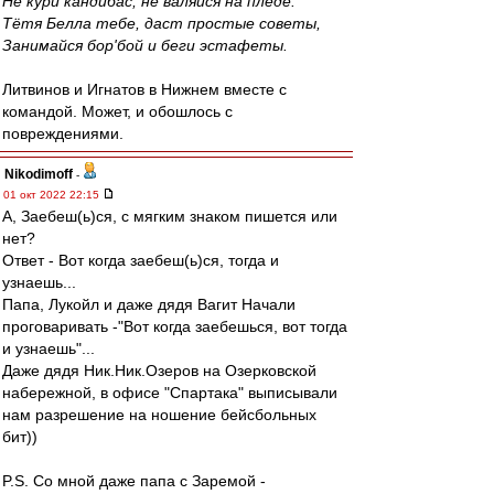
Не кури кандибас, не валяйся на пледе.
Тётя Белла тебе, даст простые советы,
Занимайся бор'бой и беги эстафеты.
Литвинов и Игнатов в Нижнем вместе с
командой. Может, и обошлось с
повреждениями.
Nikodimoff
-
01 окт 2022 22:15
А, Заебеш(ь)ся, с мягким знаком пишется или
нет?
Ответ - Вот когда заебеш(ь)ся, тогда и
узнаешь...
Папа, Лукойл и даже дядя Вагит Начали
проговаривать -"Вот когда заебешься, вот тогда
и узнаешь"...
Даже дядя Ник.Ник.Озеров на Озерковской
набережной, в офисе "Спартака" выписывали
нам разрешение на ношение бейсбольных
бит))
P.S. Со мной даже папа с Заремой -