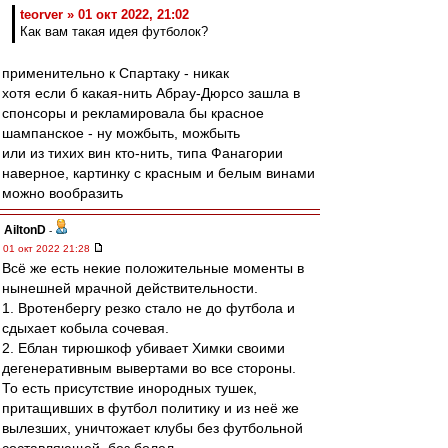
teorver » 01 окт 2022, 21:02
Как вам такая идея футболок?
применительно к Спартаку - никак
хотя если б какая-нить Абрау-Дюрсо зашла в
спонсоры и рекламировала бы красное
шампанское - ну можбыть, можбыть
или из тихих вин кто-нить, типа Фанагории
наверное, картинку с красным и белым винами
можно вообразить
AiltonD
-
01 окт 2022 21:28
Всё же есть некие положительные моменты в
нынешней мрачной действительности.
1. Вротенбергу резко стало не до футбола и
сдыхает кобыла сочевая.
2. Еблан тирюшкоф убивает Химки своими
дегенеративным вывертами во все стороны.
То есть присутствие инородных тушек,
притащивших в футбол политику и из неё же
вылезших, уничтожает клубы без футбольной