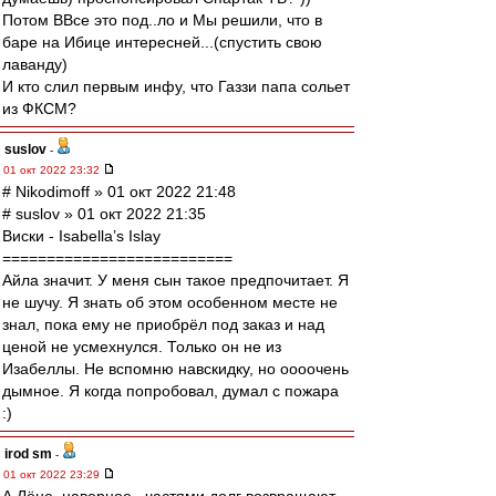
Потом ВВсе это под..ло и Мы решили, что в
баре на Ибице интересней...(спустить свою
лаванду)
И кто слил первым инфу, что Газзи папа сольет
из ФКСМ?
suslov
-
01 окт 2022 23:32
# Nikodimoff » 01 окт 2022 21:48
# suslov » 01 окт 2022 21:35
Виски - Isabella’s Islay
==========================
Айла значит. У меня сын такое предпочитает. Я
не шучу. Я знать об этом особенном месте не
знал, пока ему не приобрёл под заказ и над
ценой не усмехнулся. Только он не из
Изабеллы. Не вспомню навскидку, но оооочень
дымное. Я когда попробовал, думал с пожара
:)
irod sm
-
01 окт 2022 23:29