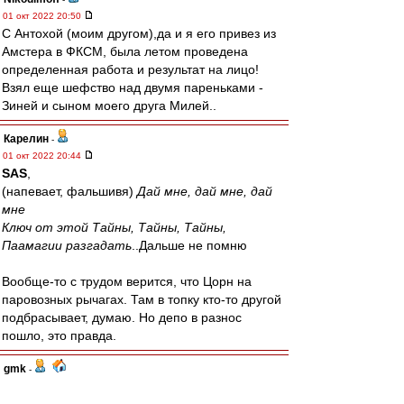
01 окт 2022 20:50
С Антохой (моим другом),да и я его привез из
Амстера в ФКСМ, была летом проведена
определенная работа и результат на лицо!
Взял еще шефство над двумя пареньками -
Зиней и сыном моего друга Милей..
Карелин
-
01 окт 2022 20:44
SAS
,
(напевает, фальшивя)
Дай мне, дай мне, дай
мне
Ключ от этой Тайны, Тайны, Тайны,
Паамагии разгадать
..Дальше не помню
Вообще-то с трудом верится, что Цорн на
паровозных рычагах. Там в топку кто-то другой
подбрасывает, думаю. Но депо в разнос
пошло, это правда.
gmk
-
01 окт 2022 20:43
паровозы немцев своих сливают?