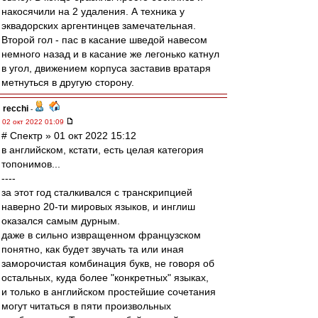
накосячили на 2 удаления. А техника у
эквадорских аргентинцев замечательная.
Второй гол - пас в касание шведой навесом
немного назад и в касание же легонько катнул
в угол, движением корпуса заставив вратаря
метнуться в другую сторону.
recchi
-
02 окт 2022 01:09
# Спектр » 01 окт 2022 15:12
в английском, кстати, есть целая категория
топонимов...
----
за этот год сталкивался с транскрипцией
наверно 20-ти мировых языков, и инглиш
оказался самым дурным.
даже в сильно извращенном французском
понятно, как будет звучать та или иная
заморочистая комбинация букв, не говоря об
остальных, куда более "конкретных" языках,
и только в английском простейшие сочетания
могут читаться в пяти произвольных