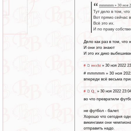
mmmmm » 30 ноя 2
Тут дело в том, чт
Вот прямо сейчас в
Всё это их.
И по праву собстве
Дело как раз в том, что 
И они это знают
И это их дико выбешивае
#
recchi
» 30 ноя 2022 23
# mmmmm » 30 ноя 2022
впереди всё весьма при
#
Q_
» 30 ноя 2022 23:0
во что превратили фут
не футбол - балет.
Хорошо что сегодня одн
викингами они чемпион
отправить надо.