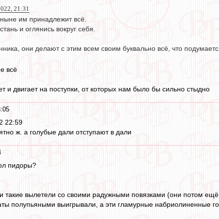
022, 21:31
о ныне им принадлежит всё.
стань и оглянись вокруг себя.
нника, они делают с этим всем своим буквально всё, что подумаетс
не всё
т и двигает на поступки, от которых нам было бы сильно стыдно
:05
 22:59
ятно ж. а голубые дали отступают в дали
4
бол пидоры?
и такие вылетели со своими радужными повязками (они потом ещё з
аты полупьяными выигрывали, а эти гламурные набриолиненные го