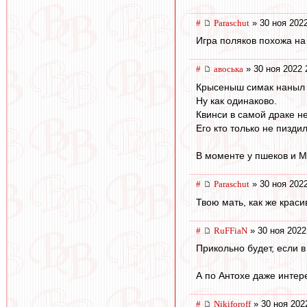
#
Paraschut
» 30 ноя 2022
Игра поляков похожа на
#
авоська
» 30 ноя 2022 
Крысеныш симак наныл р
Ну как одинаково.
Квинси в самой драке н
Его кто только не пиздил
В моменте у пшеков и М
#
Paraschut
» 30 ноя 2022
Твою мать, как же краси
#
RuFFiaN
» 30 ноя 2022
Прикольно будет, если в
А по Антохе даже интер
#
Nikiforoff
» 30 ноя 202