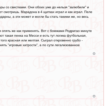
доры со свистками. Они обоих уже до нельзя "залюбили" и
лет смотришь. Марадона в 4 щитках играл и как играл. Пеле
дарны, а эти может и могли бы стать такими же, но весь
я опять же как применять. Вот с бомжами Родригао минуте
вот такая пенка на Месси и есть тут логика футбольная,
того красная или желтая. Сыграл откровенно грубо -
нять "игровые хитрости", а по сути легализованное