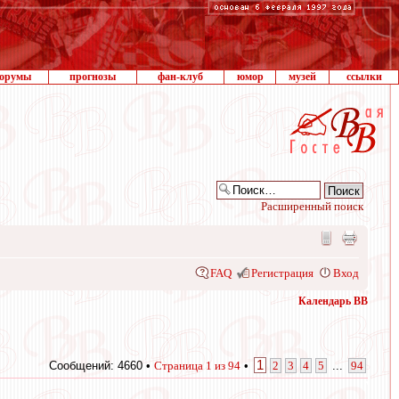
орумы
прогнозы
фан-клуб
юмор
музей
ссылки
Расширенный поиск
FAQ
Регистрация
Вход
Календарь ВВ
1
Сообщений: 4660 •
Страница
1
из
94
•
2
3
4
5
...
94