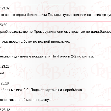
 23:32
 то во что одеты болельщики Польши, тупые колпаки на таких же т
23:30
азбирательство по Промесу,типа они ему красную не дали,бариос
е участвовал,а бомж по полной программе.
.
ексики идентичные показатели.По 4 очка и 2-2 по мячам.
 23:28
во!
 23:18
 обоих матчах 2:0. Подсчёт карточек и жеребьёвка
есно, как они объяснят красную
2 23:12