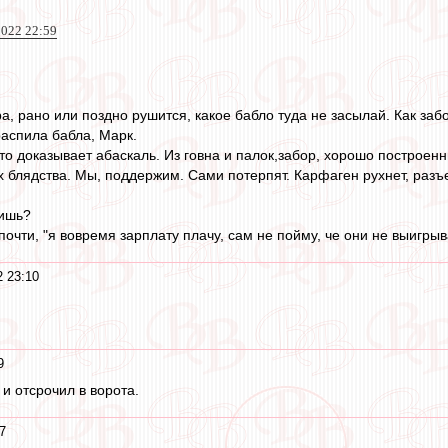
022 22:59
а, рано или поздно рушится, какое бабло туда не засылай. Как заб
распила бабла, Марк.
Что доказывает абаскаль. Из говна и палок,забор, хорошо построе
их блядства. Мы, поддержим. Сами потерпят. Карфаген рухнет, раз
нишь?
 почти, "я вовремя зарплату плачу, сам не пойму, че они не выигрыв
2 23:10
9
и отсрочил в ворота.
7