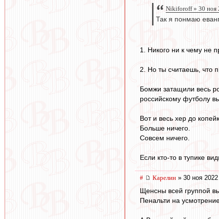
Nikiforoff » 30 ноя
Так я понмаю еванг
1. Никого ни к чему не 
2. Но ты считаешь, что 
Бомжи затащили весь ро
российскому футболу вы
Вот и весь хер до копейк
Больше ничего.
Совсем ничего.
Если кто-то в тупике ви
#
Карелин
» 30 ноя 2022
Щенсны всей группой вы
Пенальти на усмотрение.