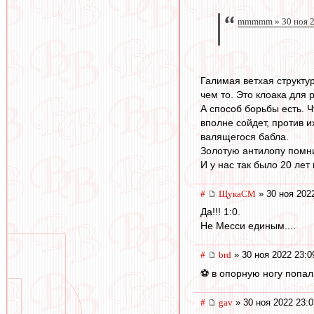
mmmmm » 30 ноя 2
Галимая ветхая структур
чем то. Это клоака для 
А способ борьбы есть. 
вполне сойдет, против 
валящегося бабла.
Золотую антилопу пом
И у нас так было 20 лет
#
ЩукаСМ
» 30 ноя 202
Да!!! 1:0.
Не Месси единым....
#
brd
» 30 ноя 2022 23:0
⚽ в опорную ногу попал 
#
gav
» 30 ноя 2022 23:0