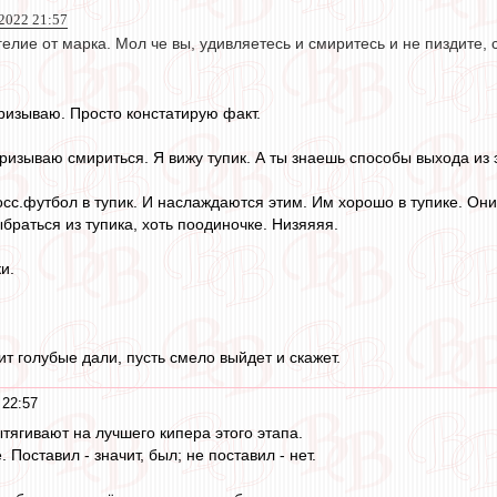
 2022 21:57
елие от марка. Мол че вы, удивляетесь и смиритесь и не пиздите, с
призываю. Просто констатирую факт.
призываю смириться. Я вижу тупик. А ты знаешь способы выхода из 
сс.футбол в тупик. И наслаждаются этим. Им хорошо в тупике. Он
браться из тупика, хоть поодиночке. Низяяяя.
и.
дит голубые дали, пусть смело выйдет и скажет.
 22:57
тягивают на лучшего кипера этого этапа.
 Поставил - значит, был; не поставил - нет.