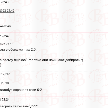
 23:43
2022 23:42
 желтым
2 23:42
2022 23:18
сли в обоих матчах 2:0.
 в пользу пшеков? Жёлтые они начинают добирать :)
(
2 23:45
 23:38
автобус охраняет свои 0:2.
2 23:34
к засрать такой выход???