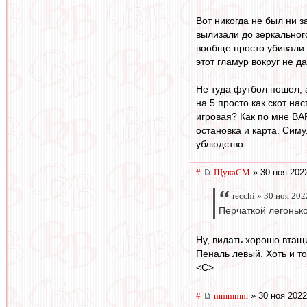
Вот никогда не был ни з
вылизали до зеркального
вообще просто убивали. 
этот гламур вокруг не д
Не туда футбол пошел, 
на 5 просто как скот на
игровая? Как по мне ВА
остановка и карта. Симу
ублюдство.
#
ЩукаСМ
» 30 ноя 202
recchi » 30 ноя 202
Перчаткой легонько
Ну, видать хорошо втащи
Пеналь левый. Хоть и т
<C>
#
mmmmm
» 30 ноя 2022