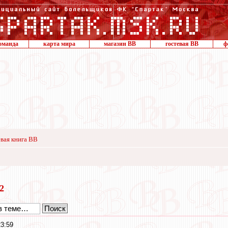
оманда
карта мира
магазин ВВ
гостевая ВВ
ф
вая книга ВВ
22
23:59