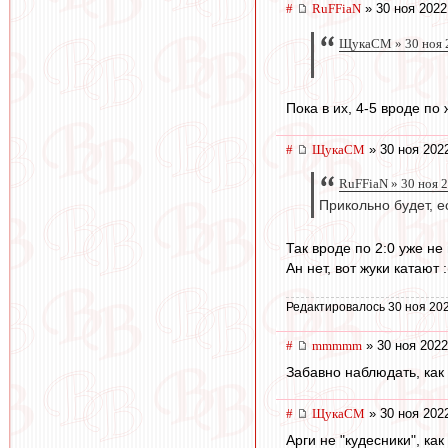
#
RuFFiaN
» 30 ноя 2022
ЩукаСМ » 30 ноя 
Пока в их, 4-5 вроде по
#
ЩукаСМ
» 30 ноя 202
RuFFiaN » 30 ноя 
Прикольно будет, е
Так вроде по 2:0 уже не
Ан нет, вот жуки катают :
Редактировалось 30 ноя 202
#
mmmmm
» 30 ноя 2022
Забавно наблюдать, как 
#
ЩукаСМ
» 30 ноя 202
Арги не "кудесники", ка