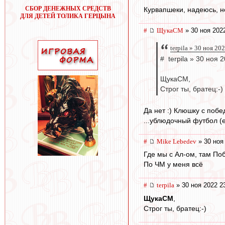
СБОР ДЕНЕЖНЫХ СРЕДСТВ
Курвапшеки, надеюсь, не
ДЛЯ ДЕТЕЙ ТОЛИКА ГЕРЦЫНА
#
ЩукаСМ
» 30 ноя 202
terpila » 30 ноя 20
# terpila » 30 ноя 
ЩукаСМ,
Строг ты, братец:-)
Да нет :) Клюшку с побе
...ублюдочный футбол (е
#
Mike Lebedev
» 30 ноя
Где мы с Ал-ом, там По
По ЧМ у меня всё
#
terpila
» 30 ноя 2022 2
ЩукаСМ
,
Строг ты, братец:-)