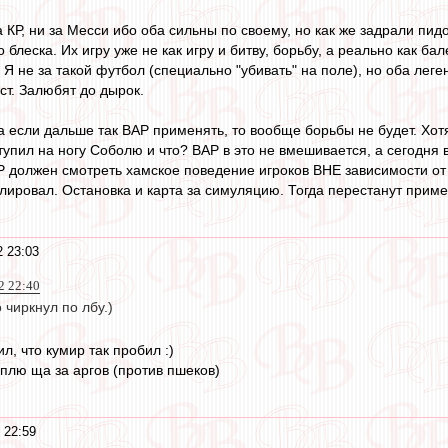
а КР, ни за Месси ибо оба сильны по своему, но как же задрали пи
 блеска. Их игру уже не как игру и битву, борьбу, а реально как ба
Я не за такой футбол (специально "убивать" на поле), но оба леген
аст. Залюбят до дырок.
а если дальше так ВАР применять, то вообще борьбы не будет. Хот
ступил на ногу Соболю и что? ВАР в это не вмешивается, а сегодня 
Р должен смотреть хамское поведение игроков ВНЕ зависимости от 
лировал. Остановка и карта за симуляцию. Тогда перестанут приме
2 23:03
2 22:40
 чиркнул по лбу.)
л, что кумир так пробил :)
оплю ща за аргов (против пшеков)
 22:59