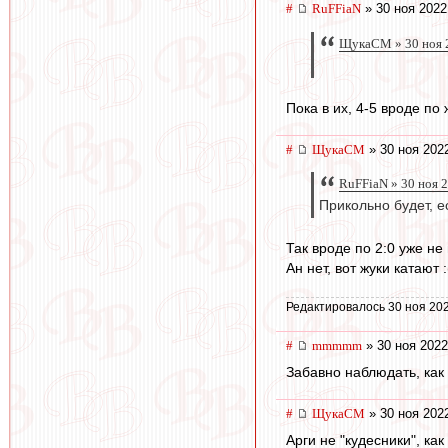
#
RuFFiaN
» 30 ноя 2022
ЩукаСМ » 30 ноя 
Пока в их, 4-5 вроде по
#
ЩукаСМ
» 30 ноя 202
RuFFiaN » 30 ноя 
Прикольно будет, е
Так вроде по 2:0 уже не
Ан нет, вот жуки катают :
Редактировалось 30 ноя 202
#
mmmmm
» 30 ноя 2022
Забавно наблюдать, как 
#
ЩукаСМ
» 30 ноя 202
Арги не "кудесники", ка