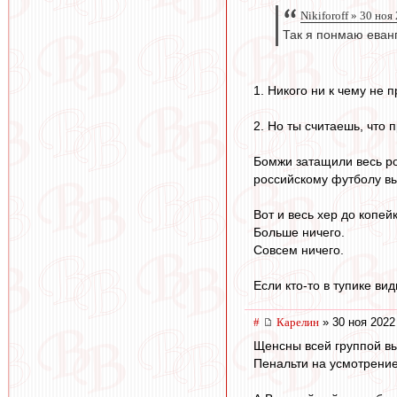
Nikiforoff » 30 ноя
Так я понмаю еванг
1. Никого ни к чему не 
2. Но ты считаешь, что 
Бомжи затащили весь ро
российскому футболу вы
Вот и весь хер до копейк
Больше ничего.
Совсем ничего.
Если кто-то в тупике ви
#
Карелин
» 30 ноя 2022
Щенсны всей группой вы
Пенальти на усмотрение.