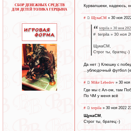
СБОР ДЕНЕЖНЫХ СРЕДСТВ
Курвапшеки, надеюсь, не
ДЛЯ ДЕТЕЙ ТОЛИКА ГЕРЦЫНА
#
ЩукаСМ
» 30 ноя 202
terpila » 30 ноя 20
# terpila » 30 ноя 
ЩукаСМ,
Строг ты, братец:-)
Да нет :) Клюшку с побе
...ублюдочный футбол (е
#
Mike Lebedev
» 30 ноя
Где мы с Ал-ом, там По
По ЧМ у меня всё
#
terpila
» 30 ноя 2022 2
ЩукаСМ
,
Строг ты, братец:-)