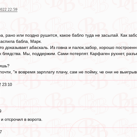
022 22:59
а, рано или поздно рушится, какое бабло туда не засылай. Как заб
распила бабла, Марк.
Что доказывает абаскаль. Из говна и палок,забор, хорошо построе
их блядства. Мы, поддержим. Сами потерпят. Карфаген рухнет, раз
нишь?
 почти, "я вовремя зарплату плачу, сам не пойму, че они не выигрыв
2 23:10
9
и отсрочил в ворота.
7