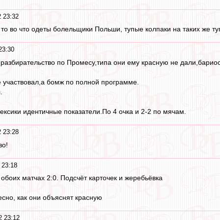
 23:32
 то во что одеты болельщики Польши, тупые колпаки на таких же т
23:30
азбирательство по Промесу,типа они ему красную не дали,бариос
е участвовал,а бомж по полной программе.
.
ексики идентичные показатели.По 4 очка и 2-2 по мячам.
 23:28
во!
 23:18
 обоих матчах 2:0. Подсчёт карточек и жеребьёвка
есно, как они объяснят красную
2 23:12