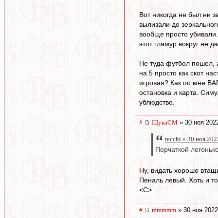
Вот никогда не был ни з
вылизали до зеркального
вообще просто убивали. 
этот гламур вокруг не д
Не туда футбол пошел, 
на 5 просто как скот на
игровая? Как по мне ВА
остановка и карта. Симу
ублюдство.
#
ЩукаСМ
» 30 ноя 202
recchi » 30 ноя 202
Перчаткой легонько
Ну, видать хорошо втащи
Пеналь левый. Хоть и т
<C>
#
mmmmm
» 30 ноя 2022