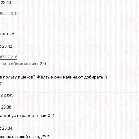
 23:43
2022 23:42
 желтым
2 23:42
2022 23:18
сли в обоих матчах 2:0.
 в пользу пшеков? Жёлтые они начинают добирать :)
(
2 23:45
 23:38
автобус охраняет свои 0:2.
2 23:34
к засрать такой выход???