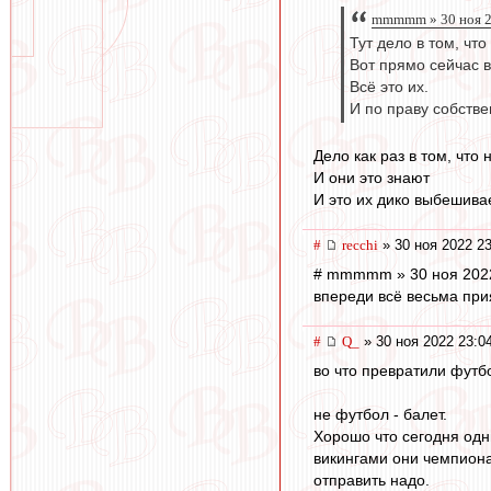
mmmmm » 30 ноя 2
Тут дело в том, чт
Вот прямо сейчас в
Всё это их.
И по праву собстве
Дело как раз в том, что 
И они это знают
И это их дико выбешивае
#
recchi
» 30 ноя 2022 23
# mmmmm » 30 ноя 2022
впереди всё весьма при
#
Q_
» 30 ноя 2022 23:0
во что превратили фут
не футбол - балет.
Хорошо что сегодня одн
викингами они чемпион
отправить надо.