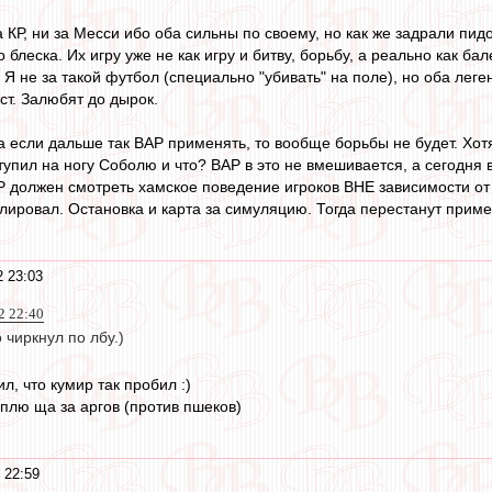
а КР, ни за Месси ибо оба сильны по своему, но как же задрали пи
 блеска. Их игру уже не как игру и битву, борьбу, а реально как ба
Я не за такой футбол (специально "убивать" на поле), но оба леген
аст. Залюбят до дырок.
а если дальше так ВАР применять, то вообще борьбы не будет. Хот
ступил на ногу Соболю и что? ВАР в это не вмешивается, а сегодня 
Р должен смотреть хамское поведение игроков ВНЕ зависимости от 
лировал. Остановка и карта за симуляцию. Тогда перестанут приме
2 23:03
2 22:40
 чиркнул по лбу.)
л, что кумир так пробил :)
оплю ща за аргов (против пшеков)
 22:59