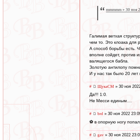
mmmmm » 30 ноя 2
Галимая ветхая структур
чем то. Это клоака для 
А способ борьбы есть. 
вполне сойдет, против 
валящегося бабла.
Золотую антилопу пом
И у нас так было 20 лет
#
ЩукаСМ
» 30 ноя 202
Да!!! 1:0.
Не Месси единым....
#
brd
» 30 ноя 2022 23:0
⚽ в опорную ногу попал 
#
gav
» 30 ноя 2022 23:0