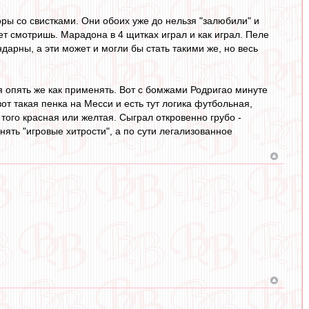
доры со свистками. Они обоих уже до нельзя "залюбили" и
лет смотришь. Марадона в 4 щитках играл и как играл. Пеле
дарны, а эти может и могли бы стать такими же, но весь
я опять же как применять. Вот с бомжами Родригао минуте
вот такая пенка на Месси и есть тут логика футбольная,
того красная или желтая. Сыграл откровенно грубо -
нять "игровые хитрости", а по сути легализованное