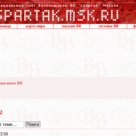
оманда
карта мира
магазин ВВ
гостевая ВВ
ф
вая книга ВВ
22
23:59