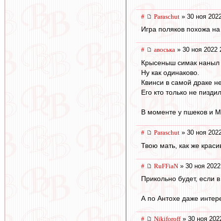
#
Paraschut
» 30 ноя 2022
Игра поляков похожа на
#
авоська
» 30 ноя 2022 
Крысеныш симак наныл р
Ну как одинаково.
Квинси в самой драке н
Его кто только не пиздил
В моменте у пшеков и М
#
Paraschut
» 30 ноя 2022
Твою мать, как же краси
#
RuFFiaN
» 30 ноя 2022
Прикольно будет, если в
А по Антохе даже интер
#
Nikiforoff
» 30 ноя 202