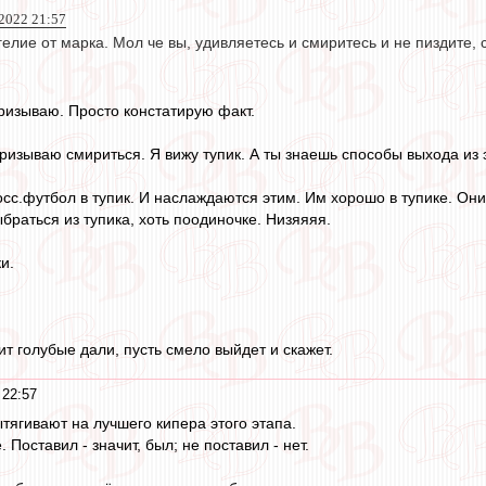
 2022 21:57
елие от марка. Мол че вы, удивляетесь и смиритесь и не пиздите, с
призываю. Просто констатирую факт.
призываю смириться. Я вижу тупик. А ты знаешь способы выхода из 
сс.футбол в тупик. И наслаждаются этим. Им хорошо в тупике. Он
браться из тупика, хоть поодиночке. Низяяяя.
и.
дит голубые дали, пусть смело выйдет и скажет.
 22:57
тягивают на лучшего кипера этого этапа.
 Поставил - значит, был; не поставил - нет.