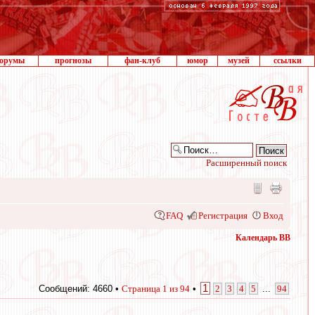
орумы
прогнозы
фан-клуб
юмор
музей
ссылки
Расширенный поиск
FAQ
Регистрация
Вход
Календарь ВВ
1
Сообщений: 4660 •
Страница
1
из
94
•
2
3
4
5
...
94