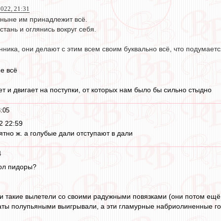
022, 21:31
о ныне им принадлежит всё.
стань и оглянись вокруг себя.
нника, они делают с этим всем своим буквально всё, что подумаетс
не всё
т и двигает на поступки, от которых нам было бы сильно стыдно
:05
 22:59
ятно ж. а голубые дали отступают в дали
4
бол пидоры?
и такие вылетели со своими радужными повязками (они потом ещё з
аты полупьяными выигрывали, а эти гламурные набриолиненные го