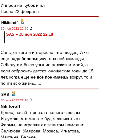
И в Бой на Кубок и пл
После 22 февраля.
Nikiforoff
-
30 ноя 2022 22:25
SAS » 30 ноя 2022 22:18
Сань, от того и интересно, что пиздец. А че
еще надо болельщику от своей команды.
С Федугом было уныние полжизни моей, а
если отбросить детско юношеские годы до 15
лет, когда еще не все понимаешь вокруг, то и
почти всю жизнь......
SAS
-
30 ноя 2022 22:18
Nikiforoff
,
Денис, насчёт провала нашего с весны.
Я думаю, что многое будет зависеть от
Формы, не игравших с зенитом намедни:
Селихова, Умярова, Мозеса, Игнатова,
Мартина, Бальде.