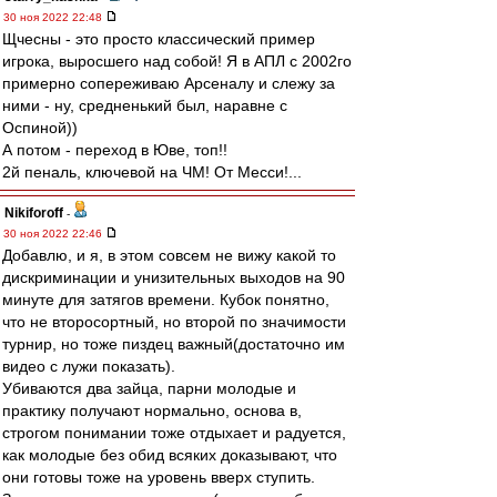
30 ноя 2022 22:48
Щчесны - это просто классический пример
игрока, выросшего над собой! Я в АПЛ с 2002го
примерно сопереживаю Арсеналу и слежу за
ними - ну, средненький был, наравне с
Оспиной))
А потом - переход в Юве, топ!!
2й пеналь, ключевой на ЧМ! От Месси!...
Nikiforoff
-
30 ноя 2022 22:46
Добавлю, и я, в этом совсем не вижу какой то
дискриминации и унизительных выходов на 90
минуте для затягов времени. Кубок понятно,
что не второсортный, но второй по значимости
турнир, но тоже пиздец важный(достаточно им
видео с лужи показать).
Убиваются два зайца, парни молодые и
практику получают нормально, основа в,
строгом понимании тоже отдыхает и радуется,
как молодые без обид всяких доказывают, что
они готовы тоже на уровень вверх ступить.