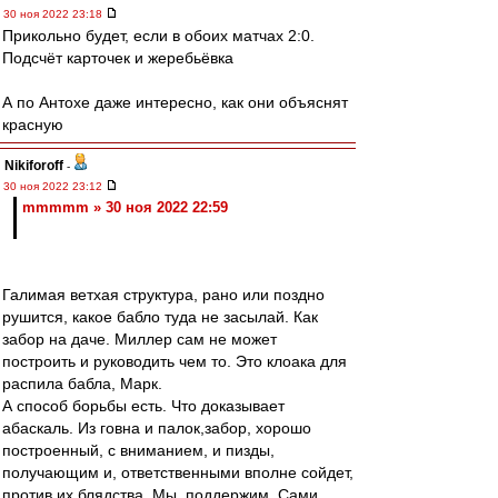
30 ноя 2022 23:18
Прикольно будет, если в обоих матчах 2:0.
Подсчёт карточек и жеребьёвка
А по Антохе даже интересно, как они объяснят
красную
Nikiforoff
-
30 ноя 2022 23:12
mmmmm » 30 ноя 2022 22:59
Галимая ветхая структура, рано или поздно
рушится, какое бабло туда не засылай. Как
забор на даче. Миллер сам не может
построить и руководить чем то. Это клоака для
распила бабла, Марк.
А способ борьбы есть. Что доказывает
абаскаль. Из говна и палок,забор, хорошо
построенный, с вниманием, и пизды,
получающим и, ответственными вполне сойдет,
против их блядства. Мы, поддержим. Сами