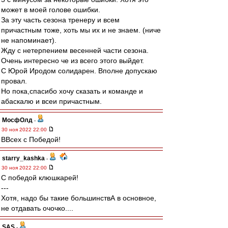
может в моей голове ошибки.
За эту часть сезона тренеру и всем
причастным тоже, хоть мы их и не знаем. (ниче
не напоминает).
Жду с нетерпением весенней части сезона.
Очень интересно че из всего этого выйдет.
С Юрой Иродом солидарен. Вполне допускаю
провал.
Но пока,спасибо хочу сказать и команде и
абаскалю и всеи причастным.
МосфОлд
-
30 ноя 2022 22:00
ВВсех с Победой!
starry_kashka
-
30 ноя 2022 22:00
С победой клюшкарей!
---
Хотя, надо бы такие большинствА в основное,
не отдавать очочко....
SAS
-