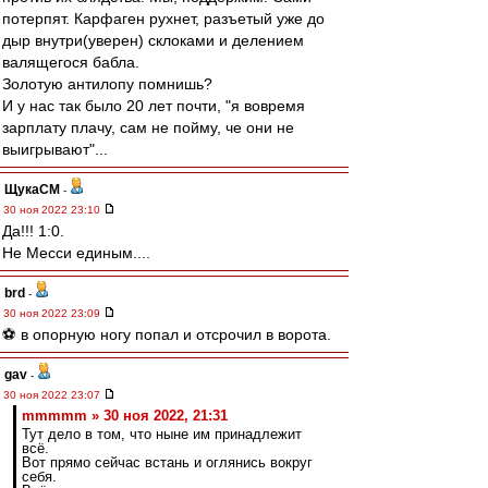
потерпят. Карфаген рухнет, разъетый уже до
дыр внутри(уверен) склоками и делением
валящегося бабла.
Золотую антилопу помнишь?
И у нас так было 20 лет почти, "я вовремя
зарплату плачу, сам не пойму, че они не
выигрывают"...
ЩукаСМ
-
30 ноя 2022 23:10
Да!!! 1:0.
Не Месси единым....
brd
-
30 ноя 2022 23:09
⚽ в опорную ногу попал и отсрочил в ворота.
gav
-
30 ноя 2022 23:07
mmmmm » 30 ноя 2022, 21:31
Тут дело в том, что ныне им принадлежит
всё.
Вот прямо сейчас встань и оглянись вокруг
себя.