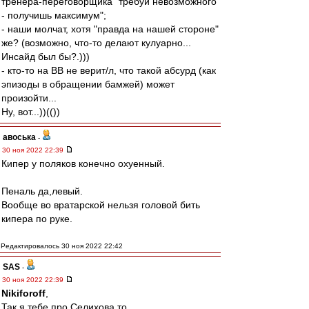
тренера-переговорщика "требуй невозможного
- получишь максимум";
- наши молчат, хотя "правда на нашей стороне"
же? (возможно, что-то делают кулуарно...
Инсайд был бы?.)))
- кто-то на ВВ не верит/л, что такой абсурд (как
эпизоды в обращении бамжей) может
произойти...
Ну, вот...))(())
авоська
-
30 ноя 2022 22:39
Кипер у поляков конечно охуенный.
Пеналь да,левый.
Вообще во вратарской нельзя головой бить
кипера по руке.
Редактировалось 30 ноя 2022 22:42
SAS
-
30 ноя 2022 22:39
Nikiforoff
,
Так я тебе про Селихова то