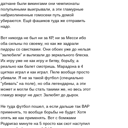
датчане были викингами они чемпионаты
полупьяными выигрывали, а эти гламурные
набриолиненные гомосеки путь домой
убираются. Ещё фашиков туда же отправить
надо.
Вот никогда не был ни за КР, ни за Месси ибо
оба сильны по своему, но как же задрали
пидоры со свистками. Они обоих уже до нельзя
"залюбили" и вылизали до зеркального блеска.
Их игру уже не как игру и битву, борьбу, а
реально как балет смотришь. Марадона в 4
щитках играл и как играл. Пеле вообще просто
убивали. Я не за такой футбол (специально
"убивать" на поле), но оба легендарны, а эти
может и могли бы стать такими же, но весь этот
гламур вокруг не даст. Залюбят до дырок.
Не туда футбол пошел, а если дальше так ВАР
применять, то вообще борьбы не будет. Хотя
опять же как применять. Вот с бомжами
Родригао минуте на 5 просто как скот наступил