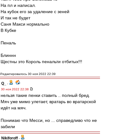
На пл и написал.
На кубок его за удаление с зеней
И так не будет
Саня Макси нормально
В Кубке
Пеналь
Блиннн
Щестны это Король пенальти отбитых!!!
Редактировалось 30 ноя 2022 22:39
Q_
-
30 ноя 2022 22:38
нельзя такие пенки ставить .. полный бред.
Мяч уже мимо улетает, вратарь во вратарской
идёт на мяч.
Понимаю что Месси, но ... справедливо что не
забили
Nikiforoff
-