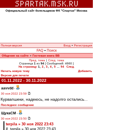
Официальный сайт болельщиков ФК "Спартак" Москва
Полная версия
Вход
•
Регистрация
FAQ
•
Поиск
Общение на сайте
Гостевая книга ВВ
»
Пред. тема
|
След. тема
Страница
1
из
94
[ Сообщений: 4660 ]
На страницу
1
,
2
,
3
,
4
,
5
...
94
След.
Начать новую тему
Добавить
Версия для печати
01.11.2022 - 30.11.2022
aavvdd
-
30 ноя 2022 23:59
Курвапшеки, надеюсь, не надолго остались...
Последнее сообщение
ЩукаСМ
-
30 ноя 2022 23:50
terpila » 30 ноя 2022 23:43
# terpila » 30 ноя 2022 23:43