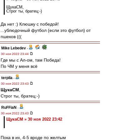
ЩукаСМ,
Строг ты, братец:-)
Да нет :) Клюшку с победой!
...ублюдочный футбол (если это футбол) от
пшеков (((
Mike Lebedev
-
30 ноя 2022 23:44
Где мы с Ал-ом, там Победа!
По ЧМ у меня всё
terpila
-
30 ноя 2022 23:43
ЩукаСМ
,
Строг ты, братец:-)
RuFFiaN
-
30 ноя 2022 23:43
ЩукаСМ » 30 ноя 2022 23:42
Пока в их, 4-5 вроде по желтым