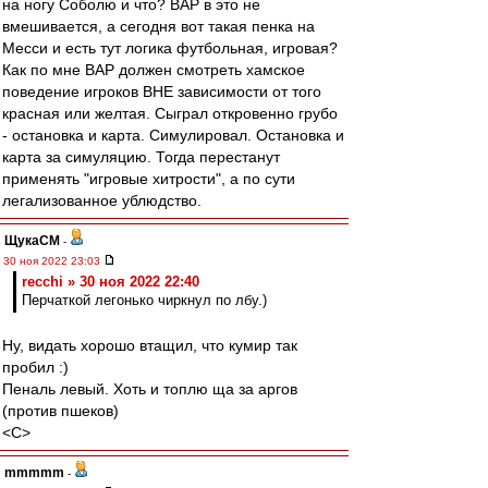
на ногу Соболю и что? ВАР в это не
вмешивается, а сегодня вот такая пенка на
Месси и есть тут логика футбольная, игровая?
Как по мне ВАР должен смотреть хамское
поведение игроков ВНЕ зависимости от того
красная или желтая. Сыграл откровенно грубо
- остановка и карта. Симулировал. Остановка и
карта за симуляцию. Тогда перестанут
применять "игровые хитрости", а по сути
легализованное ублюдство.
ЩукаСМ
-
30 ноя 2022 23:03
recchi » 30 ноя 2022 22:40
Перчаткой легонько чиркнул по лбу.)
Ну, видать хорошо втащил, что кумир так
пробил :)
Пеналь левый. Хоть и топлю ща за аргов
(против пшеков)
<C>
mmmmm
-