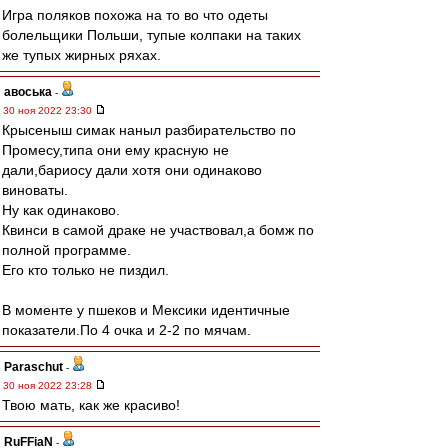
Игра поляков похожа на то во что одеты
болельщики Польши, тупые колпаки на таких
же тупых жирных ряхах.
авоська
-
30 ноя 2022 23:30
Крысеныш симак наныл разбирательство по
Промесу,типа они ему красную не
дали,бариосу дали хотя они одинаково
виноваты.
Ну как одинаково.
Квинси в самой драке не участвовал,а бомж по
полной программе.
Его кто только не пиздил.
В моменте у пшеков и Мексики идентичные
показатели.По 4 очка и 2-2 по мячам.
Paraschut
-
30 ноя 2022 23:28
Твою мать, как же красиво!
RuFFiaN
-