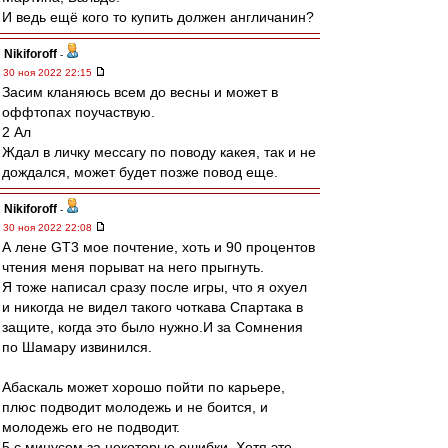
И ведь ещё кого то купить должен англичанин?
Nikiforoff
-
30 ноя 2022 22:15
Засим кланяюсь всем до весны и может в
оффтопах поучаствую.
2 Ал
Ждал в личку мессагу по поводу какея, так и не
дождался, может будет позже повод еще.
Nikiforoff
-
30 ноя 2022 22:08
А лене GT3 мое почтение, хоть и 90 процентов
чтения меня порыват на него прыгнуть.
Я тоже написал сразу после игры, что я охуел
и никогда не видел такого чоткава Спартака в
защите, когда это было нужно.И за Сомнения
по Шамару извинился.
Абаскаль может хорошо пойти по карьере,
плюс подводит молодежь и не боится, и
молодежь его не подводит.
5 с минусом за некоторые ошибки. Хотя это