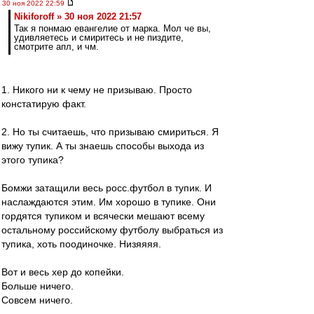
30 ноя 2022 22:59
Nikiforoff » 30 ноя 2022 21:57
Так я понмаю евангелие от марка. Мол че вы,
удивляетесь и смиритесь и не пиздите,
смотрите апл, и чм.
1. Никого ни к чему не призываю. Просто
констатирую факт.
2. Но ты считаешь, что призываю смириться. Я
вижу тупик. А ты знаешь способы выхода из
этого тупика?
Бомжи затащили весь росс.футбол в тупик. И
наслаждаются этим. Им хорошо в тупике. Они
гордятся тупиком и всячески мешают всему
остальному российскому футболу выбраться из
тупика, хоть поодиночке. Низяяяя.
Вот и весь хер до копейки.
Больше ничего.
Совсем ничего.