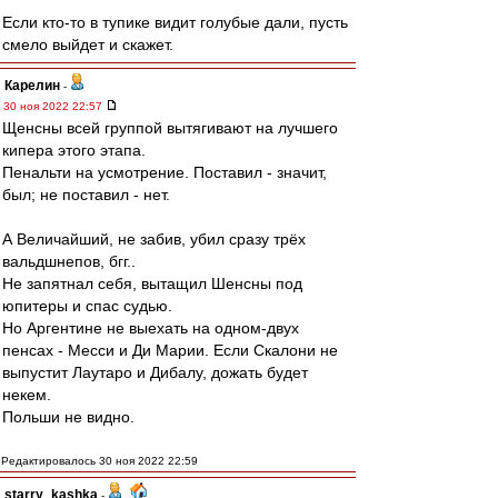
Если кто-то в тупике видит голубые дали, пусть
смело выйдет и скажет.
Карелин
-
30 ноя 2022 22:57
Щенсны всей группой вытягивают на лучшего
кипера этого этапа.
Пенальти на усмотрение. Поставил - значит,
был; не поставил - нет.
А Величайший, не забив, убил сразу трёх
вальдшнепов, бгг..
Не запятнал себя, вытащил Шенсны под
юпитеры и спас судью.
Но Аргентине не выехать на одном-двух
пенсах - Месси и Ди Марии. Если Скалони не
выпустит Лаутаро и Дибалу, дожать будет
некем.
Польши не видно.
Редактировалось 30 ноя 2022 22:59
starry_kashka
-