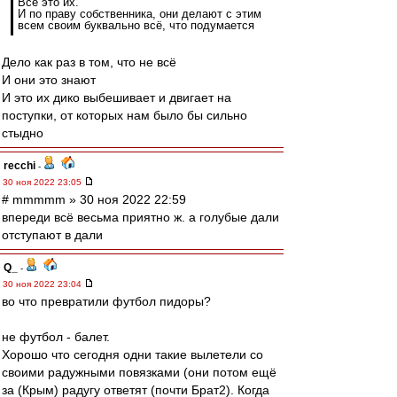
Всё это их.
И по праву собственника, они делают с этим
всем своим буквально всё, что подумается
Дело как раз в том, что не всё
И они это знают
И это их дико выбешивает и двигает на
поступки, от которых нам было бы сильно
стыдно
recchi
-
30 ноя 2022 23:05
# mmmmm » 30 ноя 2022 22:59
впереди всё весьма приятно ж. а голубые дали
отступают в дали
Q_
-
30 ноя 2022 23:04
во что превратили футбол пидоры?
не футбол - балет.
Хорошо что сегодня одни такие вылетели со
своими радужными повязками (они потом ещё
за (Крым) радугу ответят (почти Брат2). Когда