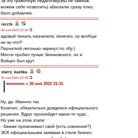
За эту грамотную педагогику(мы не тамбов,
можем себе позволить) абаскалю сразу плюс
балл добавляю.
recchi
-
30 ноя 2022 22:40
адовый пеналь назначили, конечно, ну вообще
ни за что!!!
Перчаткой легонько чиркнул по лбу.)
Месси пробил лучше Зиньковского, но и
Войцех был крут
starry_kashka
-
30 ноя 2022 22:39
mmmmm » 30 ноя 2022 21:31
Ну, да. Именно так.
Конечно, обязательно дождемся официального
решения. Вдруг произойдет какое-то чудо...
Но уже на этом этапе:
- бамжи прокачивают свой (есть сомнения?)
ЭСК официальными заявами в стиле бизнес-