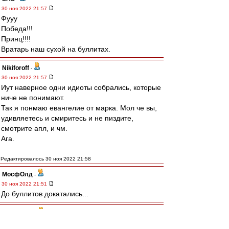
30 ноя 2022 21:57
Фууу
Победа!!!
Принц!!!!
Вратарь наш сухой на буллитах.
Nikiforoff
-
30 ноя 2022 21:57
Иут наверное одни идиоты собрались, которые
ниче не понимают.
Так я понмаю евангелие от марка. Мол че вы,
удивляетесь и смиритесь и не пиздите,
смотрите апл, и чм.
Ага.
Редактировалось 30 ноя 2022 21:58
МосфОлд
-
30 ноя 2022 21:51
До буллитов докатались...
dispatcher
-
30 ноя 2022 21:50