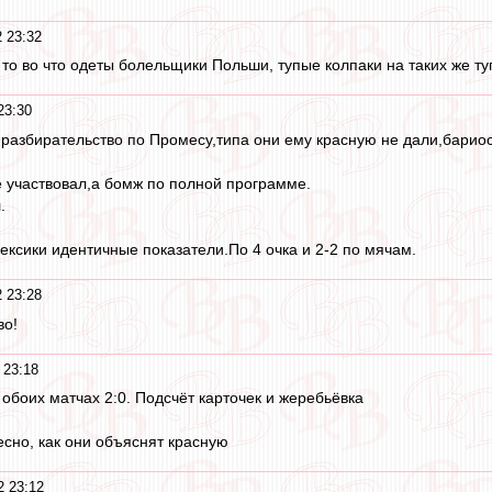
 23:32
 то во что одеты болельщики Польши, тупые колпаки на таких же т
23:30
азбирательство по Промесу,типа они ему красную не дали,бариос
е участвовал,а бомж по полной программе.
.
ексики идентичные показатели.По 4 очка и 2-2 по мячам.
 23:28
во!
 23:18
 обоих матчах 2:0. Подсчёт карточек и жеребьёвка
есно, как они объяснят красную
2 23:12