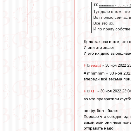
mmmmm » 30 ноя 2
Тут дело в том, чт
Вот прямо сейчас в
Всё это их.
И по праву собстве
Дело как раз в том, что 
И они это знают
И это их дико выбешивае
#
recchi
» 30 ноя 2022 23
# mmmmm » 30 ноя 2022
впереди всё весьма при
#
Q_
» 30 ноя 2022 23:0
во что превратили фут
не футбол - балет.
Хорошо что сегодня одн
викингами они чемпион
отправить надо.