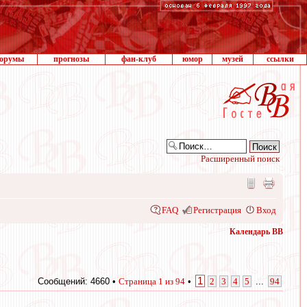
орумы
прогнозы
фан-клуб
юмор
музей
ссылки
Расширенный поиск
FAQ
Регистрация
Вход
Календарь ВВ
1
Сообщений: 4660 •
Страница
1
из
94
•
2
3
4
5
...
94