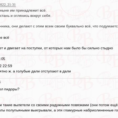
022, 21:31
о ныне им принадлежит всё.
стань и оглянись вокруг себя.
нника, они делают с этим всем своим буквально всё, что подумаетс
не всё
т и двигает на поступки, от которых нам было бы сильно стыдно
:05
 22:59
ятно ж. а голубые дали отступают в дали
4
бол пидоры?
и такие вылетели со своими радужными повязками (они потом ещё з
аты полупьяными выигрывали, а эти гламурные набриолиненные го