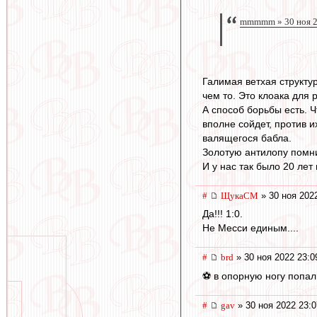
mmmmm » 30 ноя 2
Галимая ветхая структур
чем то. Это клоака для 
А способ борьбы есть. 
вполне сойдет, против 
валящегося бабла.
Золотую антилопу пом
И у нас так было 20 лет
#
ЩукаСМ
» 30 ноя 202
Да!!! 1:0.
Не Месси единым....
#
brd
» 30 ноя 2022 23:0
⚽ в опорную ногу попал 
#
gav
» 30 ноя 2022 23:0