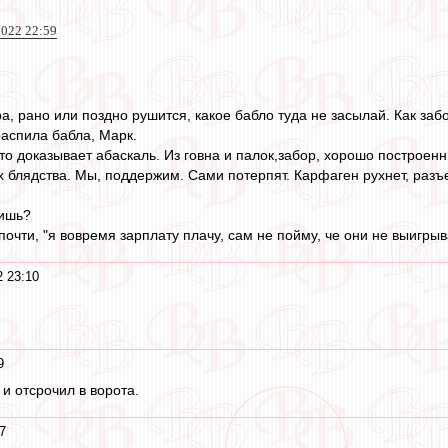
022 22:59
а, рано или поздно рушится, какое бабло туда не засылай. Как заб
распила бабла, Марк.
Что доказывает абаскаль. Из говна и палок,забор, хорошо построе
их блядства. Мы, поддержим. Сами потерпят. Карфаген рухнет, раз
нишь?
 почти, "я вовремя зарплату плачу, сам не пойму, че они не выигрыв
2 23:10
9
и отсрочил в ворота.
7