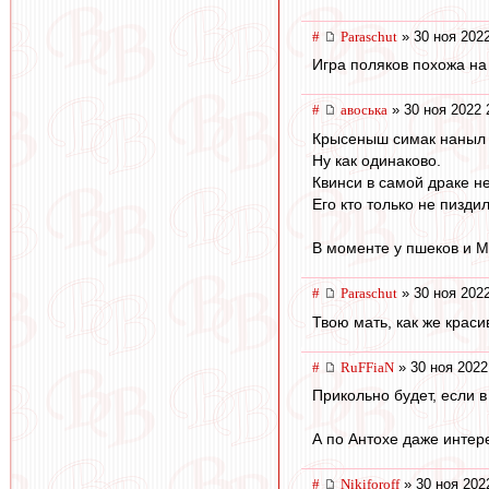
#
Paraschut
» 30 ноя 2022
Игра поляков похожа на
#
авоська
» 30 ноя 2022 
Крысеныш симак наныл р
Ну как одинаково.
Квинси в самой драке н
Его кто только не пиздил
В моменте у пшеков и М
#
Paraschut
» 30 ноя 2022
Твою мать, как же краси
#
RuFFiaN
» 30 ноя 2022
Прикольно будет, если в
А по Антохе даже интер
#
Nikiforoff
» 30 ноя 202