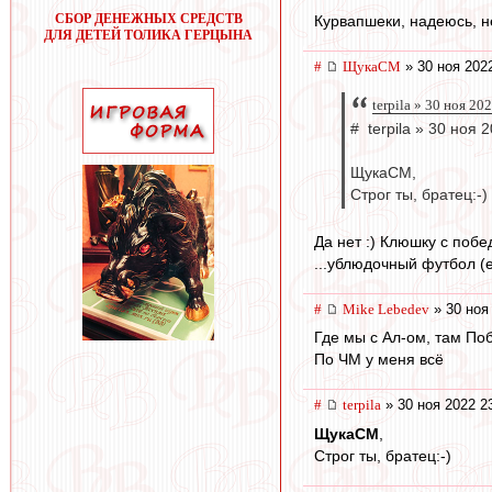
СБОР ДЕНЕЖНЫХ СРЕДСТВ
Курвапшеки, надеюсь, не
ДЛЯ ДЕТЕЙ ТОЛИКА ГЕРЦЫНА
#
ЩукаСМ
» 30 ноя 202
terpila » 30 ноя 20
# terpila » 30 ноя 
ЩукаСМ,
Строг ты, братец:-)
Да нет :) Клюшку с побе
...ублюдочный футбол (е
#
Mike Lebedev
» 30 ноя
Где мы с Ал-ом, там По
По ЧМ у меня всё
#
terpila
» 30 ноя 2022 2
ЩукаСМ
,
Строг ты, братец:-)