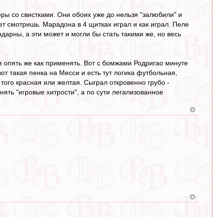
доры со свистками. Они обоих уже до нельзя "залюбили" и
лет смотришь. Марадона в 4 щитках играл и как играл. Пеле
дарны, а эти может и могли бы стать такими же, но весь
я опять же как применять. Вот с бомжами Родригао минуте
вот такая пенка на Месси и есть тут логика футбольная,
того красная или желтая. Сыграл откровенно грубо -
нять "игровые хитрости", а по сути легализованное