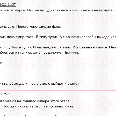
 2022 21:57
елие от марка. Мол че вы, удивляетесь и смиритесь и не пиздите, с
призываю. Просто констатирую факт.
призываю смириться. Я вижу тупик. А ты знаешь способы выхода из 
сс.футбол в тупик. И наслаждаются этим. Им хорошо в тупике. Он
браться из тупика, хоть поодиночке. Низяяяя.
и.
дит голубые дали, пусть смело выйдет и скажет.
 22:57
тягивают на лучшего кипера этого этапа.
 Поставил - значит, был; не поставил - нет.