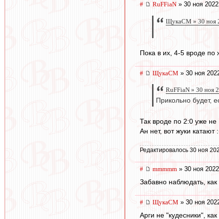
#
RuFFiaN
» 30 ноя 2022
ЩукаСМ » 30 ноя 
Пока в их, 4-5 вроде по
#
ЩукаСМ
» 30 ноя 202
RuFFiaN » 30 ноя 
Прикольно будет, е
Так вроде по 2:0 уже не
Ан нет, вот жуки катают :
Редактировалось 30 ноя 202
#
mmmmm
» 30 ноя 2022
Забавно наблюдать, как 
#
ЩукаСМ
» 30 ноя 202
Арги не "кудесники", ка