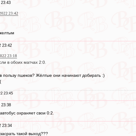
 23:43
2022 23:42
 желтым
2 23:42
2022 23:18
сли в обоих матчах 2:0.
 в пользу пшеков? Жёлтые они начинают добирать :)
(
2 23:45
 23:38
автобус охраняет свои 0:2.
2 23:34
к засрать такой выход???