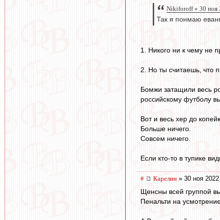
Nikiforoff » 30 ноя
Так я понмаю еванг
1. Никого ни к чему не 
2. Но ты считаешь, что 
Бомжи затащили весь ро
российскому футболу вы
Вот и весь хер до копейк
Больше ничего.
Совсем ничего.
Если кто-то в тупике ви
#
Карелин
» 30 ноя 2022
Щенсны всей группой вы
Пенальти на усмотрение.