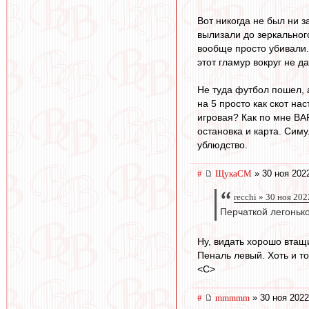
Вот никогда не был ни з
вылизали до зеркального
вообще просто убивали. 
этот гламур вокруг не д
Не туда футбол пошел, 
на 5 просто как скот на
игровая? Как по мне ВА
остановка и карта. Симу
ублюдство.
#
ЩукаСМ
» 30 ноя 202
recchi » 30 ноя 202
Перчаткой легонько
Ну, видать хорошо втащи
Пеналь левый. Хоть и т
<C>
#
mmmmm
» 30 ноя 2022