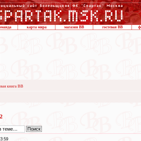
оманда
карта мира
магазин ВВ
гостевая ВВ
ф
вая книга ВВ
22
23:59