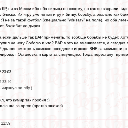
а КР, ни за Месси ибо оба сильны по своему, но как же задрали пи
 блеска. Их игру уже не как игру и битву, борьбу, а реально как ба
Я не за такой футбол (специально "убивать" на поле), но оба леген
аст. Залюбят до дырок.
а если дальше так ВАР применять, то вообще борьбы не будет. Хот
ступил на ногу Соболю и что? ВАР в это не вмешивается, а сегодня 
Р должен смотреть хамское поведение игроков ВНЕ зависимости от 
лировал. Остановка и карта за симуляцию. Тогда перестанут приме
2 23:03
2 22:40
 чиркнул по лбу.)
л, что кумир так пробил :)
оплю ща за аргов (против пшеков)
 22:59