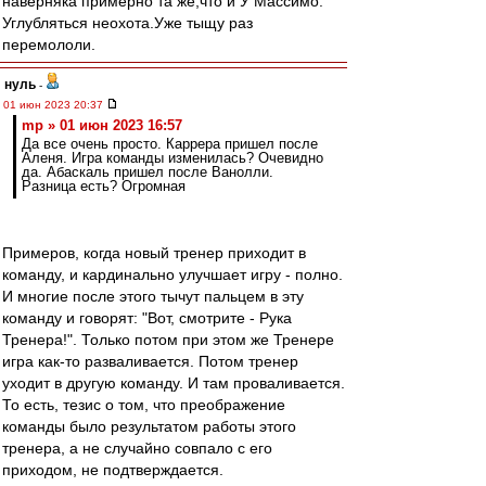
наверняка примерно та же,что и У Массимо.
Углубляться неохота.Уже тыщу раз
перемололи.
нуль
-
01 июн 2023 20:37
mp » 01 июн 2023 16:57
Да все очень просто. Каррера пришел после
Аленя. Игра команды изменилась? Очевидно
да. Абаскаль пришел после Ванолли.
Разница есть? Огромная
Примеров, когда новый тренер приходит в
команду, и кардинально улучшает игру - полно.
И многие после этого тычут пальцем в эту
команду и говорят: "Вот, смотрите - Рука
Тренера!". Только потом при этом же Тренере
игра как-то разваливается. Потом тренер
уходит в другую команду. И там проваливается.
То есть, тезис о том, что преображение
команды было результатом работы этого
тренера, а не случайно совпало с его
приходом, не подтверждается.