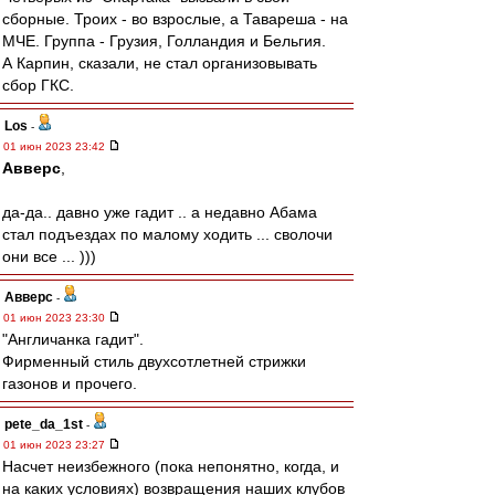
сборные. Троих - во взрослые, а Тавареша - на
МЧЕ. Группа - Грузия, Голландия и Бельгия.
А Карпин, сказали, не стал организовывать
сбор ГКС.
Los
-
01 июн 2023 23:42
Авверс
,
да-да.. давно уже гадит .. а недавно Абама
стал подъездах по малому ходить ... сволочи
они все ... )))
Авверс
-
01 июн 2023 23:30
"Англичанка гадит".
Фирменный стиль двухсотлетней стрижки
газонов и прочего.
pete_da_1st
-
01 июн 2023 23:27
Насчет неизбежного (пока непонятно, когда, и
на каких условиях) возвращения наших клубов