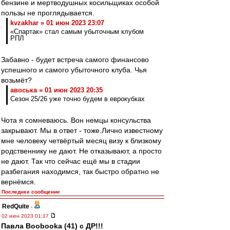
бензине и мертводушных косильщиках особой
пользы не проглядывается.
kvzakhar » 01 июн 2023 23:07
«Спартак» стал самым убыточным клубом
РПЛ
Забавно - будет встреча самого финансово
успешного и самого убыточного клуба. Чья
возьмёт?
авоська » 01 июн 2023 20:35
Сезон 25/26 уже точно будем в еврокубках
Чота я сомневаюсь. Вон немцы консульства
закрывают. Мы в ответ - тоже.Лично известному
мне человеку четвёртый месяц визу к близкому
родственнику не дают. Не отказывают, а просто
не дают. Так что сейчас ещё мы в стадии
разбегания находимся, так быстро обратно не
вернёмся.
Последнее сообщение
RedQuite
-
02 июн 2023 01:17
Павла Boobooka (41) с ДР!!!