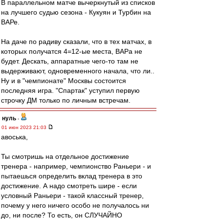
В параллельном матче вычеркнутый из списков
на лучшего судью сезона - Кукуян и Турбин на
ВАРе.
На даче по радиву сказали, что в тех матчах, в
которых получатся 4=12-ые места, ВАРа не
будет. Дескать, аппаратные чего-то там не
выдерживают, одновременного начала, что ли..
Ну и в "чемпионате" Москвы состоится
последняя игра. "Спартак" уступил первую
строчку ДМ только по личным встречам.
нуль
-
01 июн 2023 21:03
авоська,
Ты смотришь на отдельное достижение
тренера - например, чемпионство Раньери - и
пытаешься определить вклад тренера в это
достижение. А надо смотреть шире - если
условный Раньери - такой классный тренер,
почему у него ничего особо не получалось ни
до, ни после? То есть, он СЛУЧАЙНО