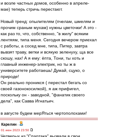
и возле частных домов, особенно в апреле-
мае) теперь стричь перестают.
Новый тренд: опылителям (пчелам, шмелям и
прочим сраным мухам) нужны цветочки! А это -
как раз то, что, собственно, "в жилу" всяким
лентяям, типа меня. Сегодня вечером приехал
с работы, а сосед мне, типа, Питер, завтра
вывзят траву, ветки и всякую зеленуху, ща все
скошу, нах! А я ему: ёпта, Тони, ты хоть и
главный инженер-электрик, но ты ж в
университете работаешь! Думай, сцуко, о
природе!
Он реально проникся ( перестал бегать со
своей газонокосилкой), я аж прифигел,
поскольку он - заводной, "фанатик своего
дела", как Савва Игнатьич.
в августе будем мерЯться чертополохами!
Карелин
-
01 июн 2023 23:50
Четверых из "Спартака" вызвали в свои