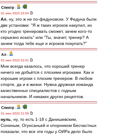
Спектр
-
01 июн 2023 22:04
Ал
, ну, это ж не по-федуновски. У Федуна были
две установки: "Я ж таких игроков накупил, их
кто угодно тренировать сможет, зачем кого-то
серьезно искать" или "Ты, значит, тренер? А
зачем тогда тебе еще и игроков покупать?"
Ал
-
01 июн 2023 22:01
Мне всегда казалось, что хороший тренер
ничего не добьётся с плохими игроками. Как и
хорошие игроки с плохим тренером. В любом
спорте, да и в жизни. Нужна дружная команда
качественных специалистов с годным
начальником. И никаких других рецептов.
Спектр
-
01 июн 2023 21:59
нуль
, ну, то есть 1-18 с Данишевским,
Сониным, Огунсаньей и опорником Бесчастных
показали, что все эти годы у ОИРа дело было