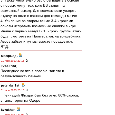
3. Также желательно было бы видеть в основе
с первых минут тех, кого ВВ ставит на
возможный выход. Для возможности увидеть
отдачу на поле в важном для команды матче.
4. Усиление во втором тайме 3-4 игроками
основы исправить возможные ошибки в игре.
Иначе с первых минут ВСЕ игроки группы атаки
будут смотреть на Промеса как на волшебника.
Авось забьет и тут мы вместе порадуемся.
ЯТД.
МосфОлд
-
01 июн 2023 23:15
kvzakhar
,
Последнее во что я поверю, так это в
безубыточность бамжей...
pete_da_1st
-
01 июн 2023 23:10
...Геннадий Жиздик был без руки, 80% ожогов,
в танке горел на Одере
kvzakhar
-
01 июн 2023 23:07