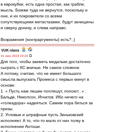
в еврокубки, есть одна простая, как грабли,
мысль. Бомжи туда не вернутся, поскольку и
они, и их покровители сo всеми
сопутствующими метастазами, будут зачищены
и сверху донизу, и слева направо.
Возражения (контраргументы) есть? ;)
VUK-slava
-
01 июн 2023 23:24
Для того, чтобы заиметь медальки достаточно
сыграть с КС вничью. Не самое сложное.
А потому, считаю, что не имеет большого
смысла выпускать Промеса с первых минут в
основе:
1. « Пусть нам лешие попляшут, попоют...» :
Бальде, Николсон, Игнатов. Ибо нечего на
«голеадора» надеяться. Самим пора биться за
призы.
2. Угловые и штрафные пусть Зиньковский
исполняет. А то, что-то мало от них толку в
исполнении Антоши.