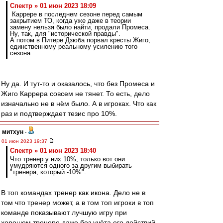
Спектр » 01 июн 2023 18:09
Каррере в последнем сезоне перед самым
закрытием ТО, когда уже даже в теории
замену нельзя было найти, продали Промеса.
Ну, так, для "исторической правды".
А потом в Питере Дзюба порвал кресты Жиго,
единственному реальному усилению того
сезона.
Ну да. И тут-то и оказалось, что без Промеса и
Жиго Каррера совсем не тянет. То есть, дело
изначально не в нём было. А в игроках. Что как
раз и подтверждает тезис про 10%.
митхун
-
01 июн 2023 19:37
Спектр » 01 июн 2023 18:40
Что тренер у них 10%, только вот они
умудряются одного за другим выбирать
"тренера, который -10%".
В топ командах тренер как икона. Дело не в
том что тренер может, а в том топ игроки в топ
команде показывают лучшую игру при
хорошем тренере даже без учёта его действий.