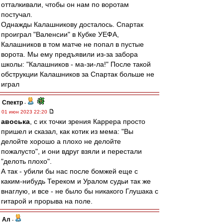
отталкивали, чтобы он нам по воротам
постучал.
Однажды Калашникову досталось. Спартак
проиграл "Валенсии" в Кубке УЕФА,
Калашников в том матче не попал в пустые
ворота. Мы ему предъявили из-за забора
школы: "Калашников - ма-зи-ла!" После такой
обструкции Калашников за Спартак больше не
играл
Спектр
-
01 июн 2023 22:20
авоська
, с их точки зрения Каррера просто
пришел и сказал, как котик из мема: "Вы
делойте хорошо а плохо не делойте
пожалусто", и они вдруг взяли и перестали
"делоть плохо".
А так - убили бы нас после бомжей еще с
каким-нибудь Тереком и Уралом судьи так же
внаглую, и все - не было бы никакого Глушака с
гитарой и прорыва на поле.
Ал
-