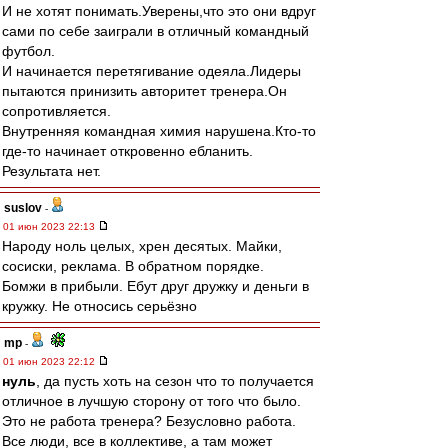
И не хотят понимать.Уверены,что это они вдруг
сами по себе заиграли в отличный командный
футбол.
И начинается перетягивание одеяла.Лидеры
пытаются принизить авторитет тренера.Он
сопротивляется.
Внутренняя командная химия нарушена.Кто-то
где-то начинает откровенно ебланить.
Результата нет.
suslov
-
01 июн 2023 22:13
Народу ноль целых, хрен десятых. Майки,
сосиски, реклама. В обратном порядке.
Бомжи в прибыли. Ебут друг дружку и деньги в
кружку. Не относись серьёзно
mp
-
01 июн 2023 22:12
нуль
, да пусть хоть на сезон что то получается
отличное в лучшую сторону от того что было.
Это не работа тренера? Безусловно работа.
Все люди, все в коллективе, а там может