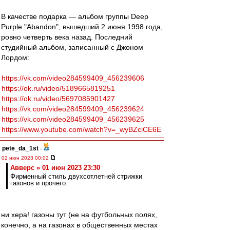
В качестве подарка — альбом группы Deep
Purple "Abandon", вышедший 2 июня 1998 года,
ровно четверть века назад. Последний
студийный альбом, записанный с Джоном
Лордом:
https://vk.com/video284599409_456239606
https://ok.ru/video/5189665819251
https://ok.ru/video/5697085901427
https://vk.com/video284599409_456239624
https://vk.com/video284599409_456239625
https://www.youtube.com/watch?v=_wyBZciCE6E
pete_da_1st
-
02 июн 2023 00:02
Авверс » 01 июн 2023 23:30
Фирменный стиль двухсотлетней стрижки
газонов и прочего.
ни хера! газоны тут (не на футбольных полях,
конечно, а на газонах в общественных местах