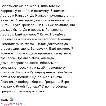
Спартаковские примеры, типа того же
Карреры,уже набили оскомину. Вспомните
Лестер и Раньери. До Раньери команда стояла
на вылет. С его приходом стала чемпионом
Англии. Рука Тренера? Нет. Вы же помните, что
дальше было. Да и провалы Раньери до
Лестера. Ещё примеры? Кучук. Пришёл в
Локомотив и прямо всё перестроил. Команда
изменилась на глазах! Потом докатился до
второго дивизиона Белорусии. Ещё примеры?
Кононов. В Краснодаре признавался лучшим
тренером Премьер-Лиги, команда
демонстрировала сногсшибательное
сочетание прессинга и комбинационного
футбола. Ну прям Ручищи тренера. Что было
потом все помнят. Ещё примеры? Отто
Рехагель и победа сборной Греции на Евро.
Как там с Рукой Тренера? И во что сборная
Греции потом превратилась.
нуль
-
01 июн 2023 20:26