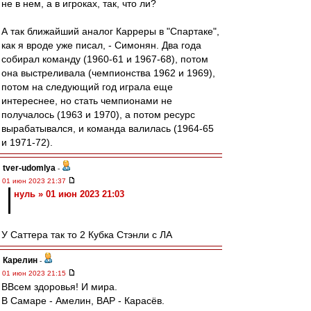
не в нем, а в игроках, так, что ли?
А так ближайший аналог Карреры в "Спартаке",
как я вроде уже писал, - Симонян. Два года
собирал команду (1960-61 и 1967-68), потом
она выстреливала (чемпионства 1962 и 1969),
потом на следующий год играла еще
интереснее, но стать чемпионами не
получалось (1963 и 1970), а потом ресурс
вырабатывался, и команда валилась (1964-65
и 1971-72).
tver-udomlya
-
01 июн 2023 21:37
нуль » 01 июн 2023 21:03
У Саттера так то 2 Кубка Стэнли с ЛА
Карелин
-
01 июн 2023 21:15
ВВсем здоровья! И мира.
В Самаре - Амелин, ВАР - Карасёв.