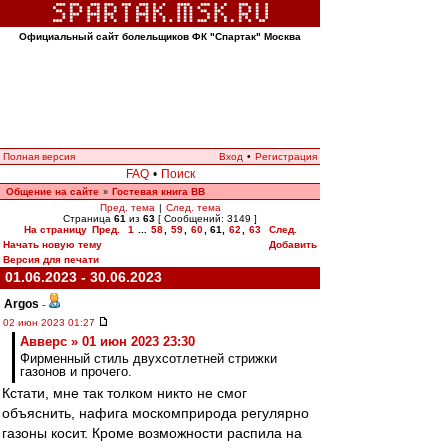
Официальный сайт болельщиков ФК "Спартак" Москва
Полная версия
Вход
•
Регистрация
FAQ
•
Поиск
Общение на сайте
Гостевая книга ВВ
»
Пред. тема
|
След. тема
Страница
61
из
63
[ Сообщений: 3149 ]
На страницу
Пред.
1
...
58
,
59
,
60
,
61
,
62
,
63
След.
Начать новую тему
Добавить
Версия для печати
01.06.2023 - 30.06.2023
Argos
-
02 июн 2023 01:27
Авверс » 01 июн 2023 23:30
Фирменный стиль двухсотлетней стрижки
газонов и прочего.
Кстати, мне так толком никто не смог
объяснить, нафига москомприрода регулярно
газоны косит. Кроме возможности распила на