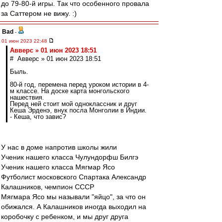
до 79-80-й игры. Так что особенного провала
за Саттером не вижу. :)
Bad
-
01 июн 2023 22:48
Авверс » 01 июн 2023 18:51
# Авверс » 01 июн 2023 18:51
Быль.
80-й год, перемена перед уроком истории в 4-
м классе. На доске карта монгольского
нашествия.
Перед ней стоит мой одноклассник и друг
Кеша Эрденэ, внук посла Монголии в Индии.
- Кеша, что завис?
У нас в доме напротив школы жили
Ученик нашего класса Чулундорфш Билгэ
Ученик нашего класса Мягмар Ясо
Футболист московского Спартака Александр
Калашников, чемпион СССР
Мягмара Ясо мы называли "яйцо", за что он
обижался. А Калашников иногда выходил на
коробочку с ребенком, и мы друг друга