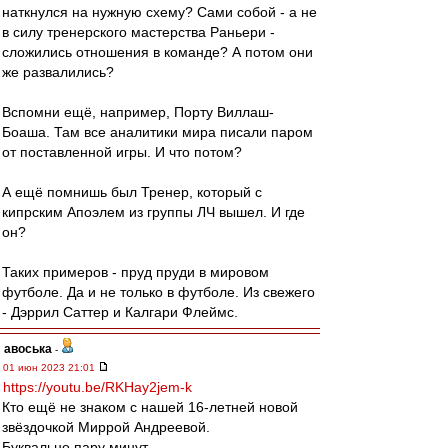
наткнулся на нужную схему? Сами собой - а не
в силу тренерского мастерства Раньери -
сложились отношения в команде? А потом они
же развалились?
Вспомни ещё, например, Порту Виллаш-
Боаша. Там все аналитики мира писали паром
от поставленной игры. И что потом?
А ещё помнишь был Тренер, который с
кипрским Апоэлем из группы ЛЧ вышел. И где
он?
Таких примеров - пруд пруди в мировом
футболе. Да и не только в футболе. Из свежего
- Дэррил Саттер и Калгари Флеймс.
авоська
-
01 июн 2023 21:01
https://youtu.be/RKHay2jem-k
Кто ещё не знаком с нашей 16-летней новой
звёздочкой Миррой Андреевой.
Буквально пару минут.