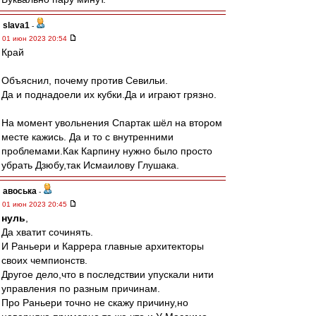
slava1
-
01 июн 2023 20:54
Край
Объяснил, почему против Севильи.
Да и поднадоели их кубки.Да и играют грязно.
На момент увольнения Спартак шёл на втором
месте кажись. Да и то с внутренними
проблемами.Как Карпину нужно было просто
убрать Дзюбу,так Исмаилову Глушака.
авоська
-
01 июн 2023 20:45
нуль
,
Да хватит сочинять.
И Раньери и Каррера главные архитекторы
своих чемпионств.
Другое дело,что в последствии упускали нити
управления по разным причинам.
Про Раньери точно не скажу причину,но