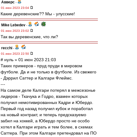
Авверс
-
01 июн 2023 23:04
Какие деревенские?? Мы - улусские!
Mike Lebedev
-
01 июн 2023 23:02
Так вы деревенские, что ли?
recchi
-
01 июн 2023 22:50
# нуль » 01 июн 2023 21:03
Таких примеров - пруд пруди в мировом
футболе. Да и не только в футболе. Из свежего
- Дэррил Саттер и Калгари Флеймс.
---
На самом деле Калгари потерял в межсезонье
лидеров - Ткачука и Годро, взамен которых
получил немотивированных Кадри и Юбердо.
Первый год назад получил кубок и поработал
на новый контракт, и теперь предсказуемо
забил на хоккей, а Юбердо просто не особо
хотел в Калгари играть и тем более, в схемах
Саттера. При этом Калгари претендовал на ПО