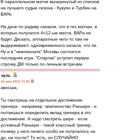
В параллельном матче вычеркнутый из списков
на лучшего судью сезона - Кукуян и Турбин на
ВАРе.
На даче по радиву сказали, что в тех матчах, в
которых получатся 4=12-ые места, ВАРа не
будет. Дескать, аппаратные чего-то там не
выдерживают, одновременного начала, что ли..
Ну и в "чемпионате" Москвы состоится
последняя игра. "Спартак" уступил первую
строчку ДМ только по личным встречам.
нуль
-
01 июн 2023 21:03
авоська,
Ты смотришь на отдельное достижение
тренера - например, чемпионство Раньери - и
пытаешься определить вклад тренера в это
достижение. А надо смотреть шире - если
условный Раньери - такой классный тренер,
почему у него ничего особо не получалось ни
до, ни после? То есть, он СЛУЧАЙНО