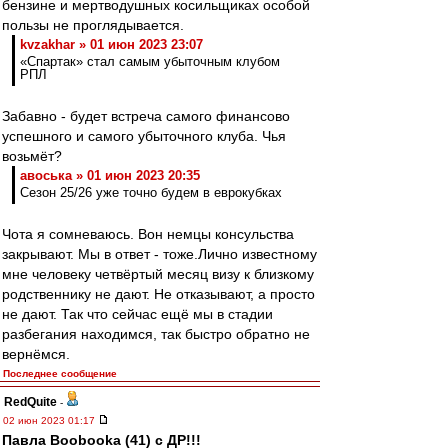
бензине и мертводушных косильщиках особой
пользы не проглядывается.
kvzakhar » 01 июн 2023 23:07
«Спартак» стал самым убыточным клубом
РПЛ
Забавно - будет встреча самого финансово
успешного и самого убыточного клуба. Чья
возьмёт?
авоська » 01 июн 2023 20:35
Сезон 25/26 уже точно будем в еврокубках
Чота я сомневаюсь. Вон немцы консульства
закрывают. Мы в ответ - тоже.Лично известному
мне человеку четвёртый месяц визу к близкому
родственнику не дают. Не отказывают, а просто
не дают. Так что сейчас ещё мы в стадии
разбегания находимся, так быстро обратно не
вернёмся.
Последнее сообщение
RedQuite
-
02 июн 2023 01:17
Павла Boobooka (41) с ДР!!!