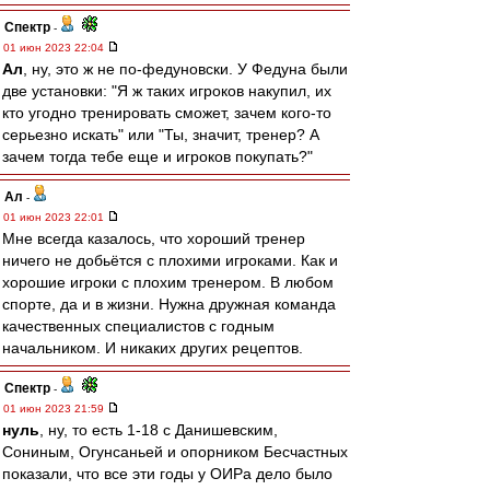
Спектр
-
01 июн 2023 22:04
Ал
, ну, это ж не по-федуновски. У Федуна были
две установки: "Я ж таких игроков накупил, их
кто угодно тренировать сможет, зачем кого-то
серьезно искать" или "Ты, значит, тренер? А
зачем тогда тебе еще и игроков покупать?"
Ал
-
01 июн 2023 22:01
Мне всегда казалось, что хороший тренер
ничего не добьётся с плохими игроками. Как и
хорошие игроки с плохим тренером. В любом
спорте, да и в жизни. Нужна дружная команда
качественных специалистов с годным
начальником. И никаких других рецептов.
Спектр
-
01 июн 2023 21:59
нуль
, ну, то есть 1-18 с Данишевским,
Сониным, Огунсаньей и опорником Бесчастных
показали, что все эти годы у ОИРа дело было