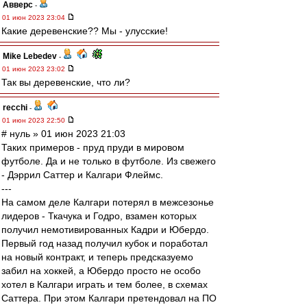
Авверс
-
01 июн 2023 23:04
Какие деревенские?? Мы - улусские!
Mike Lebedev
-
01 июн 2023 23:02
Так вы деревенские, что ли?
recchi
-
01 июн 2023 22:50
# нуль » 01 июн 2023 21:03
Таких примеров - пруд пруди в мировом
футболе. Да и не только в футболе. Из свежего
- Дэррил Саттер и Калгари Флеймс.
---
На самом деле Калгари потерял в межсезонье
лидеров - Ткачука и Годро, взамен которых
получил немотивированных Кадри и Юбердо.
Первый год назад получил кубок и поработал
на новый контракт, и теперь предсказуемо
забил на хоккей, а Юбердо просто не особо
хотел в Калгари играть и тем более, в схемах
Саттера. При этом Калгари претендовал на ПО