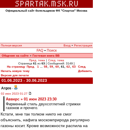
Официальный сайт болельщиков ФК "Спартак" Москва
Полная версия
Вход
•
Регистрация
FAQ
•
Поиск
Общение на сайте
Гостевая книга ВВ
»
Пред. тема
|
След. тема
Страница
61
из
63
[ Сообщений: 3149 ]
На страницу
Пред.
1
...
58
,
59
,
60
,
61
,
62
,
63
След.
Начать новую тему
Добавить
Версия для печати
01.06.2023 - 30.06.2023
Argos
-
02 июн 2023 01:27
Авверс » 01 июн 2023 23:30
Фирменный стиль двухсотлетней стрижки
газонов и прочего.
Кстати, мне так толком никто не смог
объяснить, нафига москомприрода регулярно
газоны косит. Кроме возможности распила на