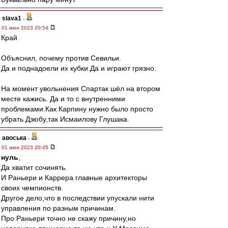
slava1
-
01 июн 2023 20:54
Край
Объяснил, почему против Севильи.
Да и поднадоели их кубки.Да и играют грязно.
На момент увольнения Спартак шёл на втором
месте кажись. Да и то с внутренними
проблемами.Как Карпину нужно было просто
убрать Дзюбу,так Исмаилову Глушака.
авоська
-
01 июн 2023 20:45
нуль
,
Да хватит сочинять.
И Раньери и Каррера главные архитекторы
своих чемпионств.
Другое дело,что в последствии упускали нити
управления по разным причинам.
Про Раньери точно не скажу причину,но