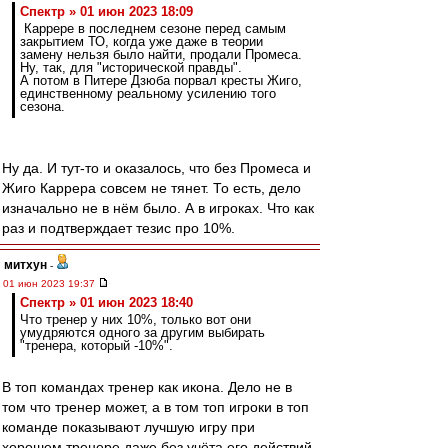
Спектр » 01 июн 2023 18:09
Каррере в последнем сезоне перед самым
закрытием ТО, когда уже даже в теории
замену нельзя было найти, продали Промеса.
Ну, так, для "исторической правды".
А потом в Питере Дзюба порвал кресты Жиго,
единственному реальному усилению того
сезона.
Ну да. И тут-то и оказалось, что без Промеса и
Жиго Каррера совсем не тянет. То есть, дело
изначально не в нём было. А в игроках. Что как
раз и подтверждает тезис про 10%.
митхун
-
01 июн 2023 19:37
Спектр » 01 июн 2023 18:40
Что тренер у них 10%, только вот они
умудряются одного за другим выбирать
"тренера, который -10%".
В топ командах тренер как икона. Дело не в
том что тренер может, а в том топ игроки в топ
команде показывают лучшую игру при
хорошем тренере даже без учёта его действий.