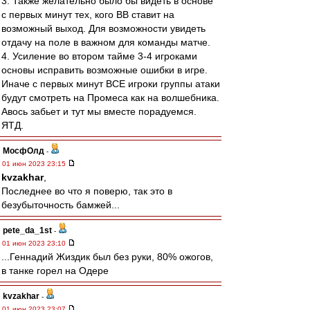
3. Также желательно было бы видеть в основе
с первых минут тех, кого ВВ ставит на
возможный выход. Для возможности увидеть
отдачу на поле в важном для команды матче.
4. Усиление во втором тайме 3-4 игроками
основы исправить возможные ошибки в игре.
Иначе с первых минут ВСЕ игроки группы атаки
будут смотреть на Промеса как на волшебника.
Авось забьет и тут мы вместе порадуемся.
ЯТД.
МосфОлд
-
01 июн 2023 23:15
kvzakhar
,
Последнее во что я поверю, так это в
безубыточность бамжей...
pete_da_1st
-
01 июн 2023 23:10
...Геннадий Жиздик был без руки, 80% ожогов,
в танке горел на Одере
kvzakhar
-
01 июн 2023 23:07