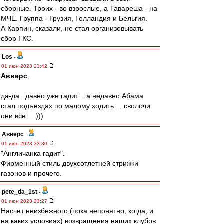
сборные. Троих - во взрослые, а Тавареша - на
МЧЕ. Группа - Грузия, Голландия и Бельгия.
А Карпин, сказали, не стал организовывать
сбор ГКС.
Los
-
01 июн 2023 23:42
Авверс
,
да-да.. давно уже гадит .. а недавно Абама
стал подъездах по малому ходить ... сволочи
они все ... )))
Авверс
-
01 июн 2023 23:30
"Англичанка гадит".
Фирменный стиль двухсотлетней стрижки
газонов и прочего.
pete_da_1st
-
01 июн 2023 23:27
Насчет неизбежного (пока непонятно, когда, и
на каких условиях) возвращения наших клубов