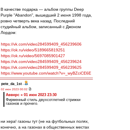
В качестве подарка — альбом группы Deep
Purple "Abandon", вышедший 2 июня 1998 года,
ровно четверть века назад. Последний
студийный альбом, записанный с Джоном
Лордом:
https://vk.com/video284599409_456239606
https://ok.ru/video/5189665819251
https://ok.ru/video/5697085901427
https://vk.com/video284599409_456239624
https://vk.com/video284599409_456239625
https://www.youtube.com/watch?v=_wyBZciCE6E
pete_da_1st
-
02 июн 2023 00:02
Авверс » 01 июн 2023 23:30
Фирменный стиль двухсотлетней стрижки
газонов и прочего.
ни хера! газоны тут (не на футбольных полях,
конечно, а на газонах в общественных местах