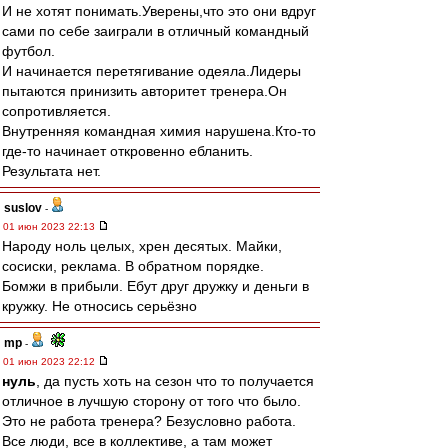
И не хотят понимать.Уверены,что это они вдруг
сами по себе заиграли в отличный командный
футбол.
И начинается перетягивание одеяла.Лидеры
пытаются принизить авторитет тренера.Он
сопротивляется.
Внутренняя командная химия нарушена.Кто-то
где-то начинает откровенно ебланить.
Результата нет.
suslov
-
01 июн 2023 22:13
Народу ноль целых, хрен десятых. Майки,
сосиски, реклама. В обратном порядке.
Бомжи в прибыли. Ебут друг дружку и деньги в
кружку. Не относись серьёзно
mp
-
01 июн 2023 22:12
нуль
, да пусть хоть на сезон что то получается
отличное в лучшую сторону от того что было.
Это не работа тренера? Безусловно работа.
Все люди, все в коллективе, а там может