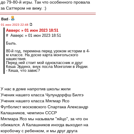
до 79-80-й игры. Так что особенного провала
за Саттером не вижу. :)
Bad
-
01 июн 2023 22:48
Авверс » 01 июн 2023 18:51
# Авверс » 01 июн 2023 18:51
Быль.
80-й год, перемена перед уроком истории в 4-
м классе. На доске карта монгольского
нашествия.
Перед ней стоит мой одноклассник и друг
Кеша Эрденэ, внук посла Монголии в Индии.
- Кеша, что завис?
У нас в доме напротив школы жили
Ученик нашего класса Чулундорфш Билгэ
Ученик нашего класса Мягмар Ясо
Футболист московского Спартака Александр
Калашников, чемпион СССР
Мягмара Ясо мы называли "яйцо", за что он
обижался. А Калашников иногда выходил на
коробочку с ребенком, и мы друг друга