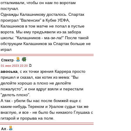
отталкивали, чтобы он нам по воротам
постучал.
Однажды Калашникову досталось. Спартак
проиграл "Валенсии" в Кубке УЕФА,
Калашников в том матче не попал в пустые
ворота. Мы ему предъявили из-за забора
школы: "Калашников - ма-зи-ла!" После такой
обструкции Калашников за Спартак больше не
играл
Спектр
-
01 июн 2023 22:20
авоська
, с их точки зрения Каррера просто
пришел и сказал, как котик из мема: "Вы
делойте хорошо а плохо не делойте
пожалусто", и они вдруг взяли и перестали
"делоть плохо".
А так - убили бы нас после бомжей еще с
каким-нибудь Тереком и Уралом судьи так же
внаглую, и все - не было бы никакого Глушака с
гитарой и прорыва на поле.
Ал
-