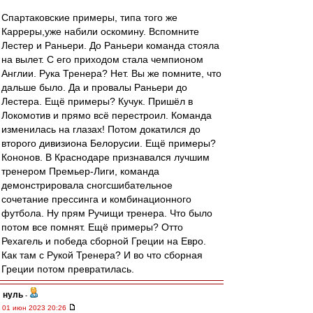
Спартаковские примеры, типа того же
Карреры,уже набили оскомину. Вспомните
Лестер и Раньери. До Раньери команда стояла
на вылет. С его приходом стала чемпионом
Англии. Рука Тренера? Нет. Вы же помните, что
дальше было. Да и провалы Раньери до
Лестера. Ещё примеры? Кучук. Пришёл в
Локомотив и прямо всё перестроил. Команда
изменилась на глазах! Потом докатился до
второго дивизиона Белорусии. Ещё примеры?
Кононов. В Краснодаре признавался лучшим
тренером Премьер-Лиги, команда
демонстрировала сногсшибательное
сочетание прессинга и комбинационного
футбола. Ну прям Ручищи тренера. Что было
потом все помнят. Ещё примеры? Отто
Рехагель и победа сборной Греции на Евро.
Как там с Рукой Тренера? И во что сборная
Греции потом превратилась.
нуль
-
01 июн 2023 20:26