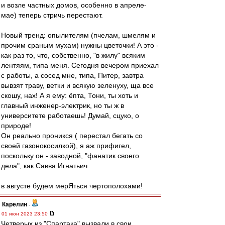
и возле частных домов, особенно в апреле-
мае) теперь стричь перестают.
Новый тренд: опылителям (пчелам, шмелям и
прочим сраным мухам) нужны цветочки! А это -
как раз то, что, собственно, "в жилу" всяким
лентяям, типа меня. Сегодня вечером приехал
с работы, а сосед мне, типа, Питер, завтра
вывзят траву, ветки и всякую зеленуху, ща все
скошу, нах! А я ему: ёпта, Тони, ты хоть и
главный инженер-электрик, но ты ж в
университете работаешь! Думай, сцуко, о
природе!
Он реально проникся ( перестал бегать со
своей газонокосилкой), я аж прифигел,
поскольку он - заводной, "фанатик своего
дела", как Савва Игнатьич.
в августе будем мерЯться чертополохами!
Карелин
-
01 июн 2023 23:50
Четверых из "Спартака" вызвали в свои