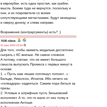
в еврокубки, есть одна простая, как грабли,
мысль. Бомжи туда не вернутся, поскольку и
они, и их покровители сo всеми
сопутствующими метастазами, будут зачищены
и сверху донизу, и слева направо.
Возражения (контраргументы) есть? ;)
VUK-slava
-
01 июн 2023 23:24
Для того, чтобы заиметь медальки достаточно
сыграть с КС вничью. Не самое сложное.
А потому, считаю, что не имеет большого
смысла выпускать Промеса с первых минут в
основе:
1. « Пусть нам лешие попляшут, попоют...» :
Бальде, Николсон, Игнатов. Ибо нечего на
«голеадора» надеяться. Самим пора биться за
призы.
2. Угловые и штрафные пусть Зиньковский
исполняет. А то, что-то мало от них толку в
исполнении Антоши.