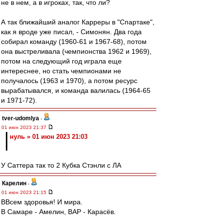
не в нем, а в игроках, так, что ли?
А так ближайший аналог Карреры в "Спартаке",
как я вроде уже писал, - Симонян. Два года
собирал команду (1960-61 и 1967-68), потом
она выстреливала (чемпионства 1962 и 1969),
потом на следующий год играла еще
интереснее, но стать чемпионами не
получалось (1963 и 1970), а потом ресурс
вырабатывался, и команда валилась (1964-65
и 1971-72).
tver-udomlya
-
01 июн 2023 21:37
нуль » 01 июн 2023 21:03
У Саттера так то 2 Кубка Стэнли с ЛА
Карелин
-
01 июн 2023 21:15
ВВсем здоровья! И мира.
В Самаре - Амелин, ВАР - Карасёв.