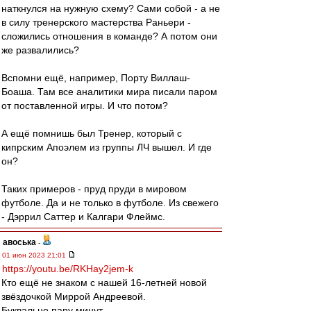
наткнулся на нужную схему? Сами собой - а не
в силу тренерского мастерства Раньери -
сложились отношения в команде? А потом они
же развалились?
Вспомни ещё, например, Порту Виллаш-
Боаша. Там все аналитики мира писали паром
от поставленной игры. И что потом?
А ещё помнишь был Тренер, который с
кипрским Апоэлем из группы ЛЧ вышел. И где
он?
Таких примеров - пруд пруди в мировом
футболе. Да и не только в футболе. Из свежего
- Дэррил Саттер и Калгари Флеймс.
авоська
-
01 июн 2023 21:01
https://youtu.be/RKHay2jem-k
Кто ещё не знаком с нашей 16-летней новой
звёздочкой Миррой Андреевой.
Буквально пару минут.