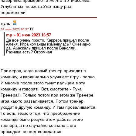
наверняка примерно та же,что и У Массимо.
Углубляться неохота.Уже тыщу раз
перемололи.
нуль
-
01 июн 2023 20:37
mp » 01 июн 2023 16:57
Да все очень просто. Каррера пришел после
Аленя. Игра команды изменилась? Очевидно
да. Абаскаль пришел после Ванолли.
Разница есть? Огромная
Примеров, когда новый тренер приходит в
команду, и кардинально улучшает игру - полно.
И многие после этого тычут пальцем в эту
команду и говорят: "Вот, смотрите - Рука
Тренера!". Только потом при этом же Тренере
игра как-то разваливается. Потом тренер
уходит в другую команду. И там проваливается.
То есть, тезис о том, что преображение
команды было результатом работы этого
тренера, а не случайно совпало с его
приходом, не подтверждается.