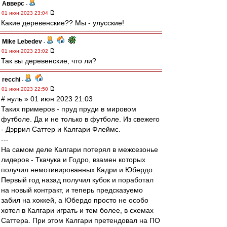
Авверс
-
01 июн 2023 23:04
Какие деревенские?? Мы - улусские!
Mike Lebedev
-
01 июн 2023 23:02
Так вы деревенские, что ли?
recchi
-
01 июн 2023 22:50
# нуль » 01 июн 2023 21:03
Таких примеров - пруд пруди в мировом
футболе. Да и не только в футболе. Из свежего
- Дэррил Саттер и Калгари Флеймс.
---
На самом деле Калгари потерял в межсезонье
лидеров - Ткачука и Годро, взамен которых
получил немотивированных Кадри и Юбердо.
Первый год назад получил кубок и поработал
на новый контракт, и теперь предсказуемо
забил на хоккей, а Юбердо просто не особо
хотел в Калгари играть и тем более, в схемах
Саттера. При этом Калгари претендовал на ПО