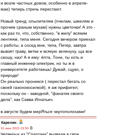
и возле частных домов, особенно в апреле-
мае) теперь стричь перестают.
Новый тренд: опылителям (пчелам, шмелям и
прочим сраным мухам) нужны цветочки! А это -
как раз то, что, собственно, "в жилу" всяким
лентяям, типа меня. Сегодня вечером приехал
с работы, а сосед мне, типа, Питер, завтра
вывзят траву, ветки и всякую зеленуху, ща все
скошу, нах! А я ему: ёпта, Тони, ты хоть и
главный инженер-электрик, но ты ж в
университете работаешь! Думай, сцуко, о
природе!
Он реально проникся ( перестал бегать со
своей газонокосилкой), я аж прифигел,
поскольку он - заводной, "фанатик своего
дела", как Савва Игнатьич.
в августе будем мерЯться чертополохами!
Карелин
-
01 июн 2023 23:50
Четверых из "Спартака" вызвали в свои