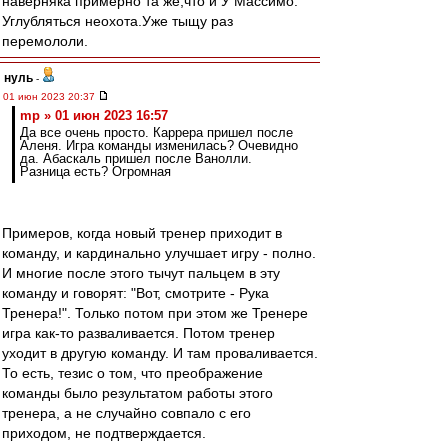
наверняка примерно та же,что и У Массимо.
Углубляться неохота.Уже тыщу раз
перемололи.
нуль
-
01 июн 2023 20:37
mp » 01 июн 2023 16:57
Да все очень просто. Каррера пришел после
Аленя. Игра команды изменилась? Очевидно
да. Абаскаль пришел после Ванолли.
Разница есть? Огромная
Примеров, когда новый тренер приходит в
команду, и кардинально улучшает игру - полно.
И многие после этого тычут пальцем в эту
команду и говорят: "Вот, смотрите - Рука
Тренера!". Только потом при этом же Тренере
игра как-то разваливается. Потом тренер
уходит в другую команду. И там проваливается.
То есть, тезис о том, что преображение
команды было результатом работы этого
тренера, а не случайно совпало с его
приходом, не подтверждается.