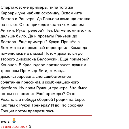
Спартаковские примеры, типа того же
Карреры,уже набили оскомину. Вспомните
Лестер и Раньери. До Раньери команда стояла
на вылет. С его приходом стала чемпионом
Англии. Рука Тренера? Нет. Вы же помните, что
дальше было. Да и провалы Раньери до
Лестера. Ещё примеры? Кучук. Пришёл в
Локомотив и прямо всё перестроил. Команда
изменилась на глазах! Потом докатился до
второго дивизиона Белорусии. Ещё примеры?
Кононов. В Краснодаре признавался лучшим
тренером Премьер-Лиги, команда
демонстрировала сногсшибательное
сочетание прессинга и комбинационного
футбола. Ну прям Ручищи тренера. Что было
потом все помнят. Ещё примеры? Отто
Рехагель и победа сборной Греции на Евро.
Как там с Рукой Тренера? И во что сборная
Греции потом превратилась.
нуль
-
01 июн 2023 20:26