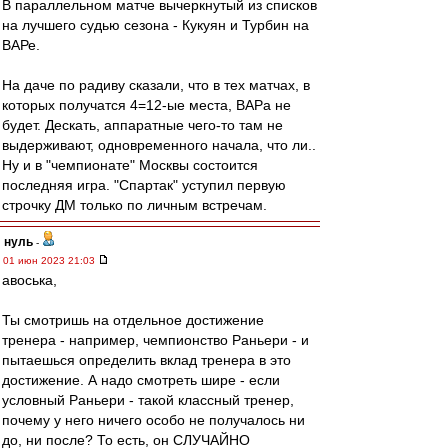
В параллельном матче вычеркнутый из списков
на лучшего судью сезона - Кукуян и Турбин на
ВАРе.
На даче по радиву сказали, что в тех матчах, в
которых получатся 4=12-ые места, ВАРа не
будет. Дескать, аппаратные чего-то там не
выдерживают, одновременного начала, что ли..
Ну и в "чемпионате" Москвы состоится
последняя игра. "Спартак" уступил первую
строчку ДМ только по личным встречам.
нуль
-
01 июн 2023 21:03
авоська,
Ты смотришь на отдельное достижение
тренера - например, чемпионство Раньери - и
пытаешься определить вклад тренера в это
достижение. А надо смотреть шире - если
условный Раньери - такой классный тренер,
почему у него ничего особо не получалось ни
до, ни после? То есть, он СЛУЧАЙНО