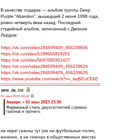
В качестве подарка — альбом группы Deep
Purple "Abandon", вышедший 2 июня 1998 года,
ровно четверть века назад. Последний
студийный альбом, записанный с Джоном
Лордом:
https://vk.com/video284599409_456239606
https://ok.ru/video/5189665819251
https://ok.ru/video/5697085901427
https://vk.com/video284599409_456239624
https://vk.com/video284599409_456239625
https://www.youtube.com/watch?v=_wyBZciCE6E
pete_da_1st
-
02 июн 2023 00:02
Авверс » 01 июн 2023 23:30
Фирменный стиль двухсотлетней стрижки
газонов и прочего.
ни хера! газоны тут (не на футбольных полях,
конечно, а на газонах в общественных местах