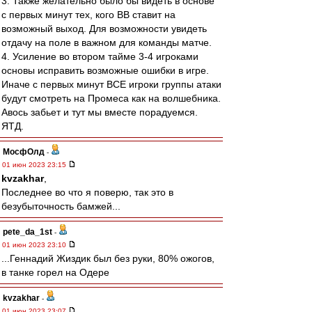
3. Также желательно было бы видеть в основе
с первых минут тех, кого ВВ ставит на
возможный выход. Для возможности увидеть
отдачу на поле в важном для команды матче.
4. Усиление во втором тайме 3-4 игроками
основы исправить возможные ошибки в игре.
Иначе с первых минут ВСЕ игроки группы атаки
будут смотреть на Промеса как на волшебника.
Авось забьет и тут мы вместе порадуемся.
ЯТД.
МосфОлд
-
01 июн 2023 23:15
kvzakhar
,
Последнее во что я поверю, так это в
безубыточность бамжей...
pete_da_1st
-
01 июн 2023 23:10
...Геннадий Жиздик был без руки, 80% ожогов,
в танке горел на Одере
kvzakhar
-
01 июн 2023 23:07