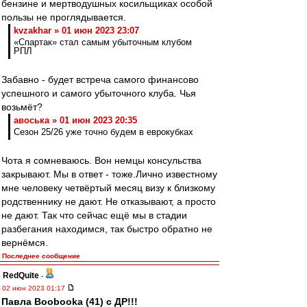
бензине и мертводушных косильщиках особой
пользы не проглядывается.
kvzakhar » 01 июн 2023 23:07
«Спартак» стал самым убыточным клубом
РПЛ
Забавно - будет встреча самого финансово
успешного и самого убыточного клуба. Чья
возьмёт?
авоська » 01 июн 2023 20:35
Сезон 25/26 уже точно будем в еврокубках
Чота я сомневаюсь. Вон немцы консульства
закрывают. Мы в ответ - тоже.Лично известному
мне человеку четвёртый месяц визу к близкому
родственнику не дают. Не отказывают, а просто
не дают. Так что сейчас ещё мы в стадии
разбегания находимся, так быстро обратно не
вернёмся.
Последнее сообщение
RedQuite
-
02 июн 2023 01:17
Павла Boobooka (41) с ДР!!!