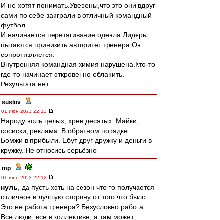
И не хотят понимать.Уверены,что это они вдруг
сами по себе заиграли в отличный командный
футбол.
И начинается перетягивание одеяла.Лидеры
пытаются принизить авторитет тренера.Он
сопротивляется.
Внутренняя командная химия нарушена.Кто-то
где-то начинает откровенно ебланить.
Результата нет.
suslov
-
01 июн 2023 22:13
Народу ноль целых, хрен десятых. Майки,
сосиски, реклама. В обратном порядке.
Бомжи в прибыли. Ебут друг дружку и деньги в
кружку. Не относись серьёзно
mp
-
01 июн 2023 22:12
нуль
, да пусть хоть на сезон что то получается
отличное в лучшую сторону от того что было.
Это не работа тренера? Безусловно работа.
Все люди, все в коллективе, а там может