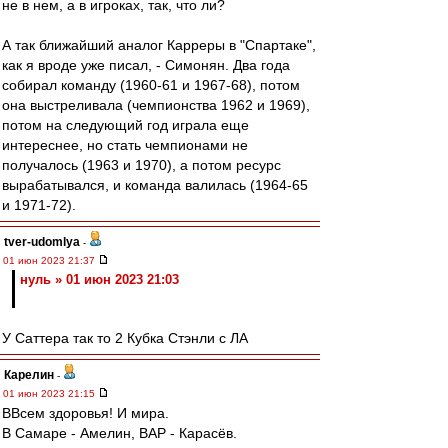
не в нем, а в игроках, так, что ли?
А так ближайший аналог Карреры в "Спартаке",
как я вроде уже писал, - Симонян. Два года
собирал команду (1960-61 и 1967-68), потом
она выстреливала (чемпионства 1962 и 1969),
потом на следующий год играла еще
интереснее, но стать чемпионами не
получалось (1963 и 1970), а потом ресурс
вырабатывался, и команда валилась (1964-65
и 1971-72).
tver-udomlya
-
01 июн 2023 21:37
нуль » 01 июн 2023 21:03
У Саттера так то 2 Кубка Стэнли с ЛА
Карелин
-
01 июн 2023 21:15
ВВсем здоровья! И мира.
В Самаре - Амелин, ВАР - Карасёв.