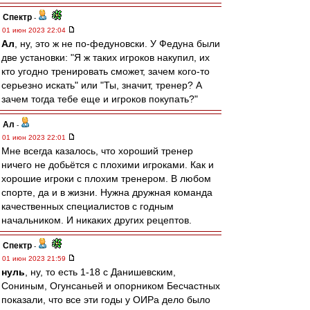
Спектр
-
01 июн 2023 22:04
Ал
, ну, это ж не по-федуновски. У Федуна были
две установки: "Я ж таких игроков накупил, их
кто угодно тренировать сможет, зачем кого-то
серьезно искать" или "Ты, значит, тренер? А
зачем тогда тебе еще и игроков покупать?"
Ал
-
01 июн 2023 22:01
Мне всегда казалось, что хороший тренер
ничего не добьётся с плохими игроками. Как и
хорошие игроки с плохим тренером. В любом
спорте, да и в жизни. Нужна дружная команда
качественных специалистов с годным
начальником. И никаких других рецептов.
Спектр
-
01 июн 2023 21:59
нуль
, ну, то есть 1-18 с Данишевским,
Сониным, Огунсаньей и опорником Бесчастных
показали, что все эти годы у ОИРа дело было