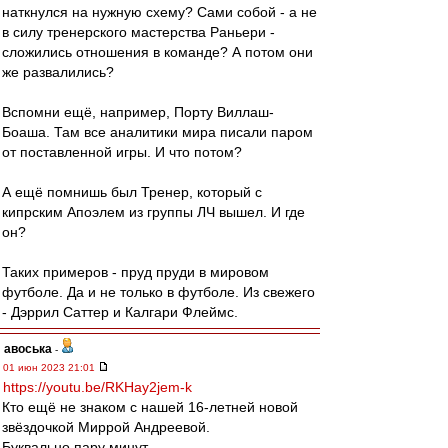
наткнулся на нужную схему? Сами собой - а не
в силу тренерского мастерства Раньери -
сложились отношения в команде? А потом они
же развалились?
Вспомни ещё, например, Порту Виллаш-
Боаша. Там все аналитики мира писали паром
от поставленной игры. И что потом?
А ещё помнишь был Тренер, который с
кипрским Апоэлем из группы ЛЧ вышел. И где
он?
Таких примеров - пруд пруди в мировом
футболе. Да и не только в футболе. Из свежего
- Дэррил Саттер и Калгари Флеймс.
авоська
-
01 июн 2023 21:01
https://youtu.be/RKHay2jem-k
Кто ещё не знаком с нашей 16-летней новой
звёздочкой Миррой Андреевой.
Буквально пару минут.