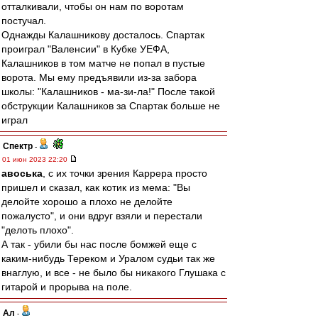
отталкивали, чтобы он нам по воротам
постучал.
Однажды Калашникову досталось. Спартак
проиграл "Валенсии" в Кубке УЕФА,
Калашников в том матче не попал в пустые
ворота. Мы ему предъявили из-за забора
школы: "Калашников - ма-зи-ла!" После такой
обструкции Калашников за Спартак больше не
играл
Спектр
-
01 июн 2023 22:20
авоська
, с их точки зрения Каррера просто
пришел и сказал, как котик из мема: "Вы
делойте хорошо а плохо не делойте
пожалусто", и они вдруг взяли и перестали
"делоть плохо".
А так - убили бы нас после бомжей еще с
каким-нибудь Тереком и Уралом судьи так же
внаглую, и все - не было бы никакого Глушака с
гитарой и прорыва на поле.
Ал
-