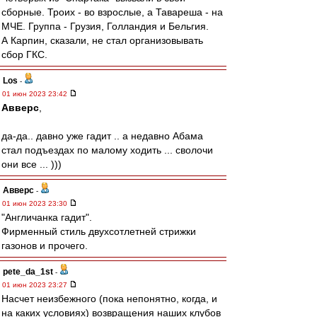
сборные. Троих - во взрослые, а Тавареша - на
МЧЕ. Группа - Грузия, Голландия и Бельгия.
А Карпин, сказали, не стал организовывать
сбор ГКС.
Los
-
01 июн 2023 23:42
Авверс
,
да-да.. давно уже гадит .. а недавно Абама
стал подъездах по малому ходить ... сволочи
они все ... )))
Авверс
-
01 июн 2023 23:30
"Англичанка гадит".
Фирменный стиль двухсотлетней стрижки
газонов и прочего.
pete_da_1st
-
01 июн 2023 23:27
Насчет неизбежного (пока непонятно, когда, и
на каких условиях) возвращения наших клубов