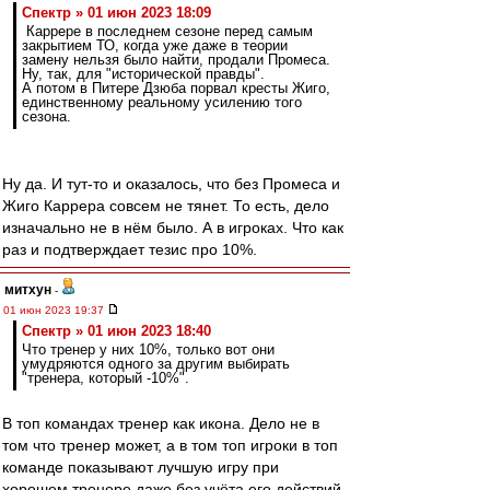
Спектр » 01 июн 2023 18:09
Каррере в последнем сезоне перед самым
закрытием ТО, когда уже даже в теории
замену нельзя было найти, продали Промеса.
Ну, так, для "исторической правды".
А потом в Питере Дзюба порвал кресты Жиго,
единственному реальному усилению того
сезона.
Ну да. И тут-то и оказалось, что без Промеса и
Жиго Каррера совсем не тянет. То есть, дело
изначально не в нём было. А в игроках. Что как
раз и подтверждает тезис про 10%.
митхун
-
01 июн 2023 19:37
Спектр » 01 июн 2023 18:40
Что тренер у них 10%, только вот они
умудряются одного за другим выбирать
"тренера, который -10%".
В топ командах тренер как икона. Дело не в
том что тренер может, а в том топ игроки в топ
команде показывают лучшую игру при
хорошем тренере даже без учёта его действий.