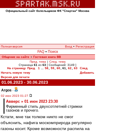
Официальный сайт болельщиков ФК "Спартак" Москва
Полная версия
Вход
•
Регистрация
FAQ
•
Поиск
Общение на сайте
Гостевая книга ВВ
»
Пред. тема
|
След. тема
Страница
61
из
63
[ Сообщений: 3149 ]
На страницу
Пред.
1
...
58
,
59
,
60
,
61
,
62
,
63
След.
Начать новую тему
Добавить
Версия для печати
01.06.2023 - 30.06.2023
Argos
-
02 июн 2023 01:27
Авверс » 01 июн 2023 23:30
Фирменный стиль двухсотлетней стрижки
газонов и прочего.
Кстати, мне так толком никто не смог
объяснить, нафига москомприрода регулярно
газоны косит. Кроме возможности распила на