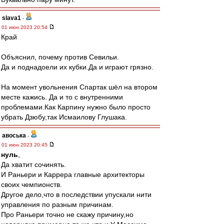
slava1
-
01 июн 2023 20:54
Край
Объяснил, почему против Севильи.
Да и поднадоели их кубки.Да и играют грязно.
На момент увольнения Спартак шёл на втором
месте кажись. Да и то с внутренними
проблемами.Как Карпину нужно было просто
убрать Дзюбу,так Исмаилову Глушака.
авоська
-
01 июн 2023 20:45
нуль
,
Да хватит сочинять.
И Раньери и Каррера главные архитекторы
своих чемпионств.
Другое дело,что в последствии упускали нити
управления по разным причинам.
Про Раньери точно не скажу причину,но