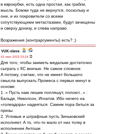
в еврокубки, есть одна простая, как грабли,
мысль. Бомжи туда не вернутся, поскольку и
они, и их покровители сo всеми
сопутствующими метастазами, будут зачищены
и сверху донизу, и слева направо.
Возражения (контраргументы) есть? ;)
VUK-slava
-
01 июн 2023 23:24
Для того, чтобы заиметь медальки достаточно
сыграть с КС вничью. Не самое сложное.
А потому, считаю, что не имеет большого
смысла выпускать Промеса с первых минут в
основе:
1. « Пусть нам лешие попляшут, попоют...» :
Бальде, Николсон, Игнатов. Ибо нечего на
«голеадора» надеяться. Самим пора биться за
призы.
2. Угловые и штрафные пусть Зиньковский
исполняет. А то, что-то мало от них толку в
исполнении Антоши.