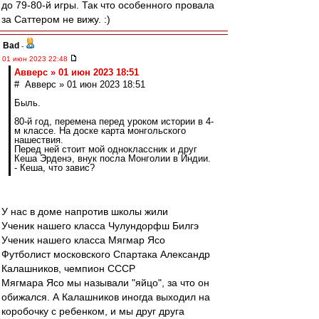
до 79-80-й игры. Так что особенного провала
за Саттером не вижу. :)
Bad
-
01 июн 2023 22:48
Авверс » 01 июн 2023 18:51
# Авверс » 01 июн 2023 18:51
Быль.
80-й год, перемена перед уроком истории в 4-
м классе. На доске карта монгольского
нашествия.
Перед ней стоит мой одноклассник и друг
Кеша Эрденэ, внук посла Монголии в Индии.
- Кеша, что завис?
У нас в доме напротив школы жили
Ученик нашего класса Чулундорфш Билгэ
Ученик нашего класса Мягмар Ясо
Футболист московского Спартака Александр
Калашников, чемпион СССР
Мягмара Ясо мы называли "яйцо", за что он
обижался. А Калашников иногда выходил на
коробочку с ребенком, и мы друг друга