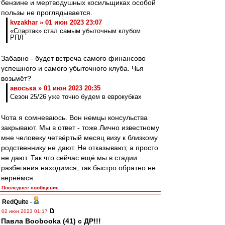
бензине и мертводушных косильщиках особой
пользы не проглядывается.
kvzakhar » 01 июн 2023 23:07
«Спартак» стал самым убыточным клубом
РПЛ
Забавно - будет встреча самого финансово
успешного и самого убыточного клуба. Чья
возьмёт?
авоська » 01 июн 2023 20:35
Сезон 25/26 уже точно будем в еврокубках
Чота я сомневаюсь. Вон немцы консульства
закрывают. Мы в ответ - тоже.Лично известному
мне человеку четвёртый месяц визу к близкому
родственнику не дают. Не отказывают, а просто
не дают. Так что сейчас ещё мы в стадии
разбегания находимся, так быстро обратно не
вернёмся.
Последнее сообщение
RedQuite
-
02 июн 2023 01:17
Павла Boobooka (41) с ДР!!!