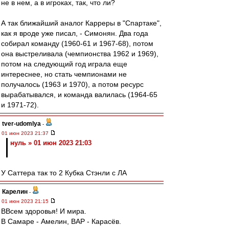
не в нем, а в игроках, так, что ли?
А так ближайший аналог Карреры в "Спартаке",
как я вроде уже писал, - Симонян. Два года
собирал команду (1960-61 и 1967-68), потом
она выстреливала (чемпионства 1962 и 1969),
потом на следующий год играла еще
интереснее, но стать чемпионами не
получалось (1963 и 1970), а потом ресурс
вырабатывался, и команда валилась (1964-65
и 1971-72).
tver-udomlya
-
01 июн 2023 21:37
нуль » 01 июн 2023 21:03
У Саттера так то 2 Кубка Стэнли с ЛА
Карелин
-
01 июн 2023 21:15
ВВсем здоровья! И мира.
В Самаре - Амелин, ВАР - Карасёв.