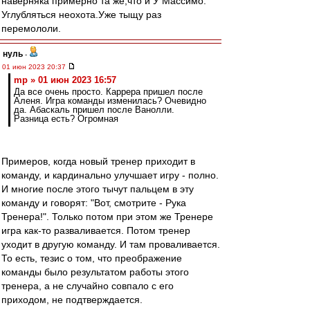
наверняка примерно та же,что и У Массимо.
Углубляться неохота.Уже тыщу раз
перемололи.
нуль
-
01 июн 2023 20:37
mp » 01 июн 2023 16:57
Да все очень просто. Каррера пришел после
Аленя. Игра команды изменилась? Очевидно
да. Абаскаль пришел после Ванолли.
Разница есть? Огромная
Примеров, когда новый тренер приходит в
команду, и кардинально улучшает игру - полно.
И многие после этого тычут пальцем в эту
команду и говорят: "Вот, смотрите - Рука
Тренера!". Только потом при этом же Тренере
игра как-то разваливается. Потом тренер
уходит в другую команду. И там проваливается.
То есть, тезис о том, что преображение
команды было результатом работы этого
тренера, а не случайно совпало с его
приходом, не подтверждается.