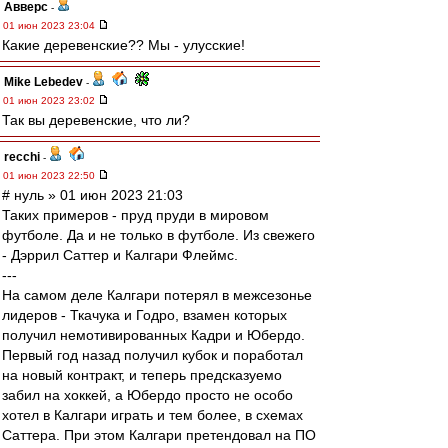
Авверс
-
01 июн 2023 23:04
Какие деревенские?? Мы - улусские!
Mike Lebedev
-
01 июн 2023 23:02
Так вы деревенские, что ли?
recchi
-
01 июн 2023 22:50
# нуль » 01 июн 2023 21:03
Таких примеров - пруд пруди в мировом
футболе. Да и не только в футболе. Из свежего
- Дэррил Саттер и Калгари Флеймс.
---
На самом деле Калгари потерял в межсезонье
лидеров - Ткачука и Годро, взамен которых
получил немотивированных Кадри и Юбердо.
Первый год назад получил кубок и поработал
на новый контракт, и теперь предсказуемо
забил на хоккей, а Юбердо просто не особо
хотел в Калгари играть и тем более, в схемах
Саттера. При этом Калгари претендовал на ПО