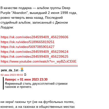
В качестве подарка — альбом группы Deep
Purple "Abandon", вышедший 2 июня 1998 года,
ровно четверть века назад. Последний
студийный альбом, записанный с Джоном
Лордом:
https://vk.com/video284599409_456239606
https://ok.ru/video/5189665819251
https://ok.ru/video/5697085901427
https://vk.com/video284599409_456239624
https://vk.com/video284599409_456239625
https://www.youtube.com/watch?v=_wyBZciCE6E
pete_da_1st
-
02 июн 2023 00:02
Авверс » 01 июн 2023 23:30
Фирменный стиль двухсотлетней стрижки
газонов и прочего.
ни хера! газоны тут (не на футбольных полях,
конечно, а на газонах в общественных местах