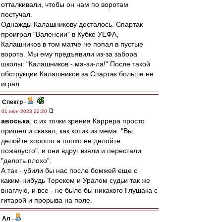
отталкивали, чтобы он нам по воротам
постучал.
Однажды Калашникову досталось. Спартак
проиграл "Валенсии" в Кубке УЕФА,
Калашников в том матче не попал в пустые
ворота. Мы ему предъявили из-за забора
школы: "Калашников - ма-зи-ла!" После такой
обструкции Калашников за Спартак больше не
играл
Спектр
-
01 июн 2023 22:20
авоська
, с их точки зрения Каррера просто
пришел и сказал, как котик из мема: "Вы
делойте хорошо а плохо не делойте
пожалусто", и они вдруг взяли и перестали
"делоть плохо".
А так - убили бы нас после бомжей еще с
каким-нибудь Тереком и Уралом судьи так же
внаглую, и все - не было бы никакого Глушака с
гитарой и прорыва на поле.
Ал
-