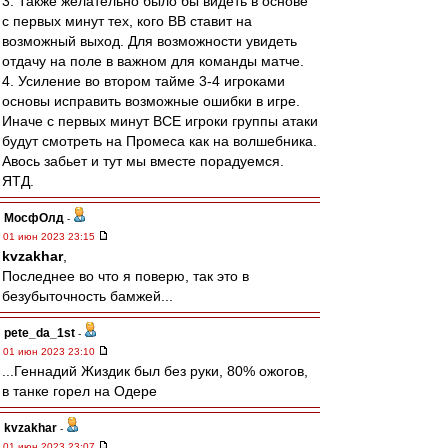
3. Также желательно было бы видеть в основе
с первых минут тех, кого ВВ ставит на
возможный выход. Для возможности увидеть
отдачу на поле в важном для команды матче.
4. Усиление во втором тайме 3-4 игроками
основы исправить возможные ошибки в игре.
Иначе с первых минут ВСЕ игроки группы атаки
будут смотреть на Промеса как на волшебника.
Авось забьет и тут мы вместе порадуемся.
ЯТД.
МосфОлд
-
01 июн 2023 23:15
kvzakhar
,
Последнее во что я поверю, так это в
безубыточность бамжей...
pete_da_1st
-
01 июн 2023 23:10
...Геннадий Жиздик был без руки, 80% ожогов,
в танке горел на Одере
kvzakhar
-
01 июн 2023 23:07