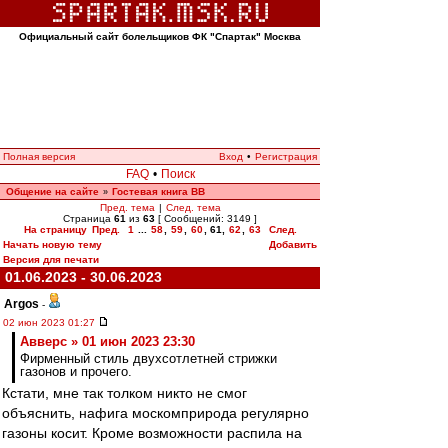
Официальный сайт болельщиков ФК "Спартак" Москва
Полная версия
Вход
•
Регистрация
FAQ
•
Поиск
Общение на сайте
Гостевая книга ВВ
»
Пред. тема
|
След. тема
Страница
61
из
63
[ Сообщений: 3149 ]
На страницу
Пред.
1
...
58
,
59
,
60
,
61
,
62
,
63
След.
Начать новую тему
Добавить
Версия для печати
01.06.2023 - 30.06.2023
Argos
-
02 июн 2023 01:27
Авверс » 01 июн 2023 23:30
Фирменный стиль двухсотлетней стрижки
газонов и прочего.
Кстати, мне так толком никто не смог
объяснить, нафига москомприрода регулярно
газоны косит. Кроме возможности распила на