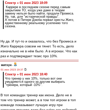
Спектр » 01 июн 2023 18:09
Каррере в последнем сезоне перед самым
закрытием ТО, когда уже даже в теории
замену нельзя было найти, продали Промеса.
Ну, так, для "исторической правды".
А потом в Питере Дзюба порвал кресты Жиго,
единственному реальному усилению того
сезона.
Ну да. И тут-то и оказалось, что без Промеса и
Жиго Каррера совсем не тянет. То есть, дело
изначально не в нём было. А в игроках. Что как
раз и подтверждает тезис про 10%.
митхун
-
01 июн 2023 19:37
Спектр » 01 июн 2023 18:40
Что тренер у них 10%, только вот они
умудряются одного за другим выбирать
"тренера, который -10%".
В топ командах тренер как икона. Дело не в
том что тренер может, а в том топ игроки в топ
команде показывают лучшую игру при
хорошем тренере даже без учёта его действий.