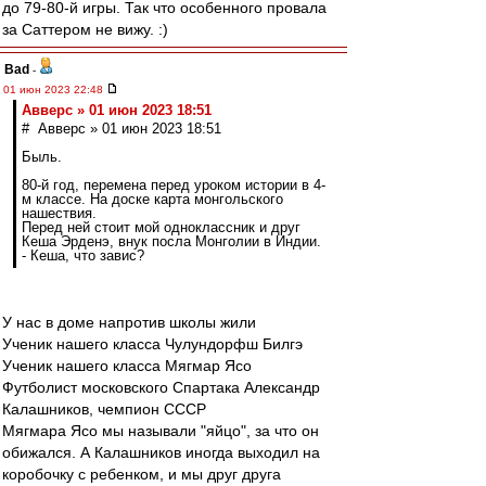
до 79-80-й игры. Так что особенного провала
за Саттером не вижу. :)
Bad
-
01 июн 2023 22:48
Авверс » 01 июн 2023 18:51
# Авверс » 01 июн 2023 18:51
Быль.
80-й год, перемена перед уроком истории в 4-
м классе. На доске карта монгольского
нашествия.
Перед ней стоит мой одноклассник и друг
Кеша Эрденэ, внук посла Монголии в Индии.
- Кеша, что завис?
У нас в доме напротив школы жили
Ученик нашего класса Чулундорфш Билгэ
Ученик нашего класса Мягмар Ясо
Футболист московского Спартака Александр
Калашников, чемпион СССР
Мягмара Ясо мы называли "яйцо", за что он
обижался. А Калашников иногда выходил на
коробочку с ребенком, и мы друг друга