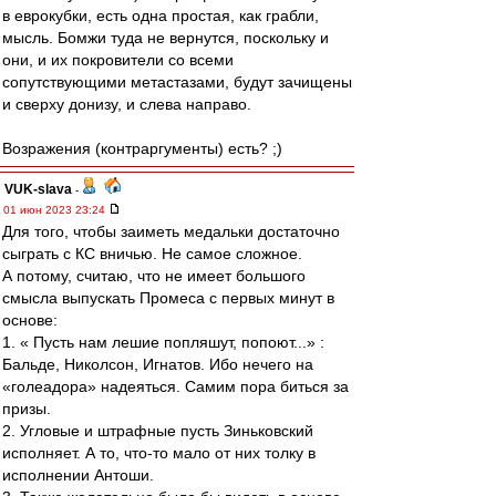
в еврокубки, есть одна простая, как грабли,
мысль. Бомжи туда не вернутся, поскольку и
они, и их покровители сo всеми
сопутствующими метастазами, будут зачищены
и сверху донизу, и слева направо.
Возражения (контраргументы) есть? ;)
VUK-slava
-
01 июн 2023 23:24
Для того, чтобы заиметь медальки достаточно
сыграть с КС вничью. Не самое сложное.
А потому, считаю, что не имеет большого
смысла выпускать Промеса с первых минут в
основе:
1. « Пусть нам лешие попляшут, попоют...» :
Бальде, Николсон, Игнатов. Ибо нечего на
«голеадора» надеяться. Самим пора биться за
призы.
2. Угловые и штрафные пусть Зиньковский
исполняет. А то, что-то мало от них толку в
исполнении Антоши.