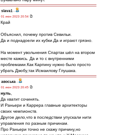
slava1
-
01 июн 2023 20:54
Край
Объяснил, почему против Севильи.
Да и поднадоели их кубки.Да и играют грязно.
На момент увольнения Спартак шёл на втором
месте кажись. Да и то с внутренними
проблемами.Как Карпину нужно было просто
убрать Дзюбу,так Исмаилову Глушака.
авоська
-
01 июн 2023 20:45
нуль
,
Да хватит сочинять.
И Раньери и Каррера главные архитекторы
своих чемпионств.
Другое дело,что в последствии упускали нити
управления по разным причинам.
Про Раньери точно не скажу причину,но