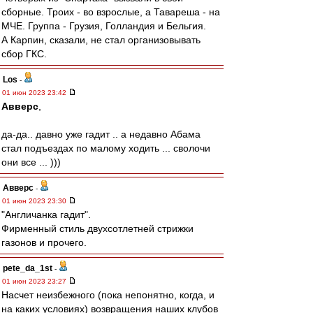
сборные. Троих - во взрослые, а Тавареша - на
МЧЕ. Группа - Грузия, Голландия и Бельгия.
А Карпин, сказали, не стал организовывать
сбор ГКС.
Los
-
01 июн 2023 23:42
Авверс
,
да-да.. давно уже гадит .. а недавно Абама
стал подъездах по малому ходить ... сволочи
они все ... )))
Авверс
-
01 июн 2023 23:30
"Англичанка гадит".
Фирменный стиль двухсотлетней стрижки
газонов и прочего.
pete_da_1st
-
01 июн 2023 23:27
Насчет неизбежного (пока непонятно, когда, и
на каких условиях) возвращения наших клубов