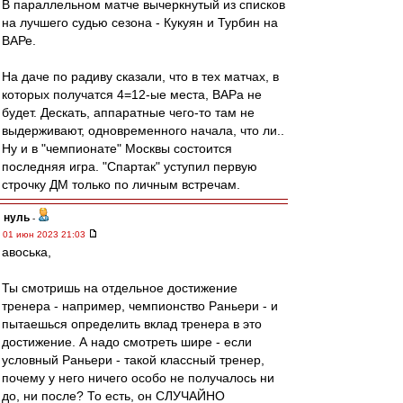
В параллельном матче вычеркнутый из списков
на лучшего судью сезона - Кукуян и Турбин на
ВАРе.
На даче по радиву сказали, что в тех матчах, в
которых получатся 4=12-ые места, ВАРа не
будет. Дескать, аппаратные чего-то там не
выдерживают, одновременного начала, что ли..
Ну и в "чемпионате" Москвы состоится
последняя игра. "Спартак" уступил первую
строчку ДМ только по личным встречам.
нуль
-
01 июн 2023 21:03
авоська,
Ты смотришь на отдельное достижение
тренера - например, чемпионство Раньери - и
пытаешься определить вклад тренера в это
достижение. А надо смотреть шире - если
условный Раньери - такой классный тренер,
почему у него ничего особо не получалось ни
до, ни после? То есть, он СЛУЧАЙНО