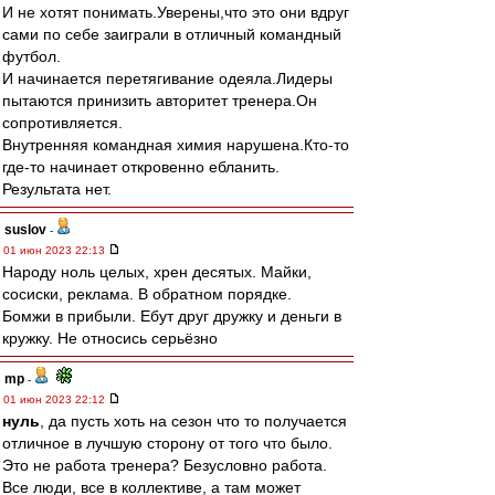
И не хотят понимать.Уверены,что это они вдруг
сами по себе заиграли в отличный командный
футбол.
И начинается перетягивание одеяла.Лидеры
пытаются принизить авторитет тренера.Он
сопротивляется.
Внутренняя командная химия нарушена.Кто-то
где-то начинает откровенно ебланить.
Результата нет.
suslov
-
01 июн 2023 22:13
Народу ноль целых, хрен десятых. Майки,
сосиски, реклама. В обратном порядке.
Бомжи в прибыли. Ебут друг дружку и деньги в
кружку. Не относись серьёзно
mp
-
01 июн 2023 22:12
нуль
, да пусть хоть на сезон что то получается
отличное в лучшую сторону от того что было.
Это не работа тренера? Безусловно работа.
Все люди, все в коллективе, а там может