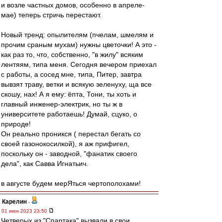
и возле частных домов, особенно в апреле-
мае) теперь стричь перестают.
Новый тренд: опылителям (пчелам, шмелям и
прочим сраным мухам) нужны цветочки! А это -
как раз то, что, собственно, "в жилу" всяким
лентяям, типа меня. Сегодня вечером приехал
с работы, а сосед мне, типа, Питер, завтра
вывзят траву, ветки и всякую зеленуху, ща все
скошу, нах! А я ему: ёпта, Тони, ты хоть и
главный инженер-электрик, но ты ж в
университете работаешь! Думай, сцуко, о
природе!
Он реально проникся ( перестал бегать со
своей газонокосилкой), я аж прифигел,
поскольку он - заводной, "фанатик своего
дела", как Савва Игнатьич.
в августе будем мерЯться чертополохами!
Карелин
-
01 июн 2023 23:50
Четверых из "Спартака" вызвали в свои