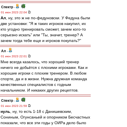
Спектр
-
01 июн 2023 22:04
Ал
, ну, это ж не по-федуновски. У Федуна были
две установки: "Я ж таких игроков накупил, их
кто угодно тренировать сможет, зачем кого-то
серьезно искать" или "Ты, значит, тренер? А
зачем тогда тебе еще и игроков покупать?"
Ал
-
01 июн 2023 22:01
Мне всегда казалось, что хороший тренер
ничего не добьётся с плохими игроками. Как и
хорошие игроки с плохим тренером. В любом
спорте, да и в жизни. Нужна дружная команда
качественных специалистов с годным
начальником. И никаких других рецептов.
Спектр
-
01 июн 2023 21:59
нуль
, ну, то есть 1-18 с Данишевским,
Сониным, Огунсаньей и опорником Бесчастных
показали, что все эти годы у ОИРа дело было