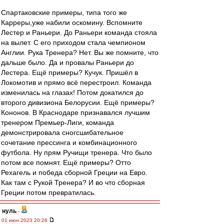
Спартаковские примеры, типа того же
Карреры,уже набили оскомину. Вспомните
Лестер и Раньери. До Раньери команда стояла
на вылет. С его приходом стала чемпионом
Англии. Рука Тренера? Нет. Вы же помните, что
дальше было. Да и провалы Раньери до
Лестера. Ещё примеры? Кучук. Пришёл в
Локомотив и прямо всё перестроил. Команда
изменилась на глазах! Потом докатился до
второго дивизиона Белорусии. Ещё примеры?
Кононов. В Краснодаре признавался лучшим
тренером Премьер-Лиги, команда
демонстрировала сногсшибательное
сочетание прессинга и комбинационного
футбола. Ну прям Ручищи тренера. Что было
потом все помнят. Ещё примеры? Отто
Рехагель и победа сборной Греции на Евро.
Как там с Рукой Тренера? И во что сборная
Греции потом превратилась.
нуль
-
01 июн 2023 20:26