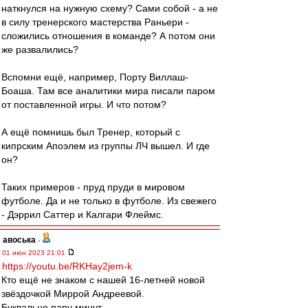
наткнулся на нужную схему? Сами собой - а не
в силу тренерского мастерства Раньери -
сложились отношения в команде? А потом они
же развалились?
Вспомни ещё, например, Порту Виллаш-
Боаша. Там все аналитики мира писали паром
от поставленной игры. И что потом?
А ещё помнишь был Тренер, который с
кипрским Апоэлем из группы ЛЧ вышел. И где
он?
Таких примеров - пруд пруди в мировом
футболе. Да и не только в футболе. Из свежего
- Дэррил Саттер и Калгари Флеймс.
авоська
-
01 июн 2023 21:01
https://youtu.be/RKHay2jem-k
Кто ещё не знаком с нашей 16-летней новой
звёздочкой Миррой Андреевой.
Буквально пару минут.