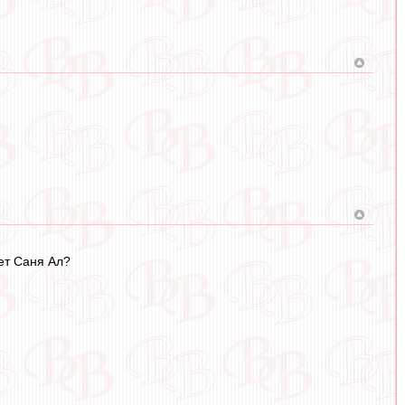
жет Саня Ал?