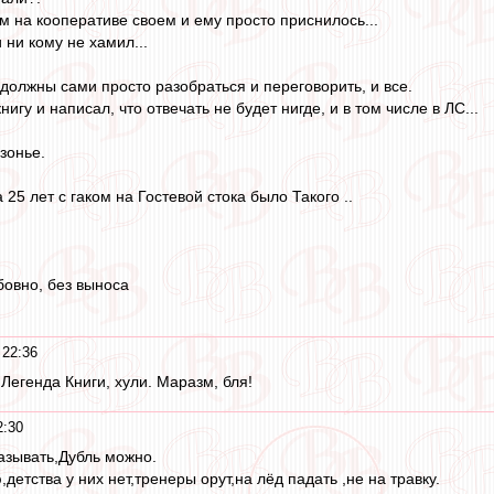
м на кооперативе своем и ему просто приснилось...
 ни кому не хамил...
 должны сами просто разобраться и переговорить, и все.
игу и написал, что отвечать не будет нигде, и в том числе в ЛС...
зонье.
 25 лет с гаком на Гостевой стока было Такого ..
овно, без выноса
 22:36
Легенда Книги, хули. Маразм, бля!
2:30
называть,Дубль можно.
етства у них нет,тренеры орут,на лёд падать ,не на травку.