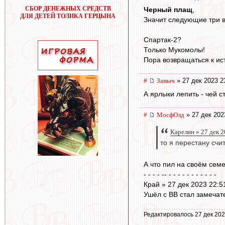
СБОР ДЕНЕЖНЫХ СРЕДСТВ
Черный плащ
,
ДЛЯ ДЕТЕЙ ТОЛИКА ГЕРЦЫНА
Значит следующие три в
Спартак-2?
Только Мукомолы!
Пора возвращаться к ис
#
Заныч
» 27 дек 2023 2
А ярлыки лепить - чей с
#
МосфОлд
» 27 дек 202
Карелин » 27 дек 2
то я перестану счи
А что пил на своём сем
- - - - -- - - - - - - - - - - -
Край » 27 дек 2023 22:5
Ушёл с ВВ стал замечате
Редактировалось 27 дек 202