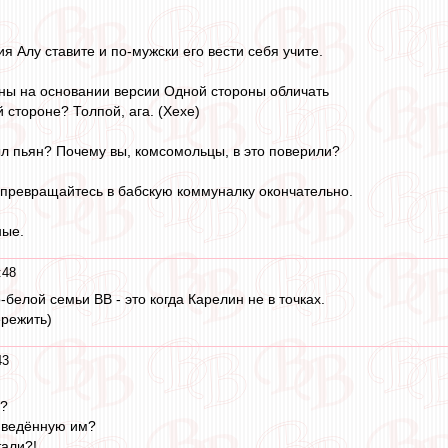
ия Алу ставите и по-мужски его вести себя учите.
ьны на основании версии Одной стороны обличать
й стороне? Толпой, ага. (Хехе)
ыл пьян? Почему вы, комсомольцы, в это поверили?
е превращайтесь в бабскую коммуналку окончательно.
ные.
:48
белой семьи ВВ - это когда Карелин не в точках.
ережить)
43
о?
риведённую им?
тали?!