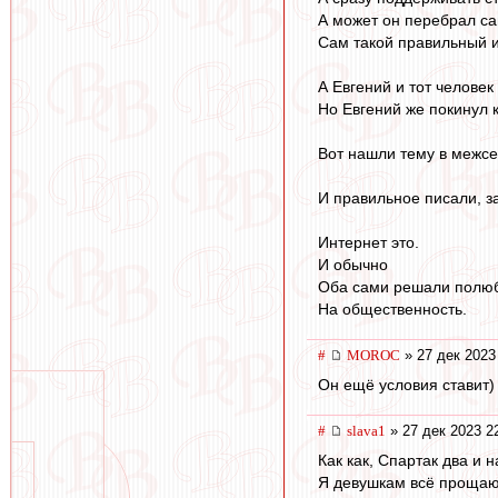
А может он перебрал са
Сам такой правильный и
А Евгений и тот человек
Но Евгений же покинул кн
Вот нашли тему в межсе
И правильное писали, за
Интернет это.
И обычно
Оба сами решали полюб
На общественность.
#
MOROC
» 27 дек 2023
Он ещё условия ставит) 
#
slava1
» 27 дек 2023 2
Как как, Спартак два и 
Я девушкам всё прощаю,д