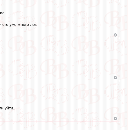
ие..
чего уже много лет.
и уйти..