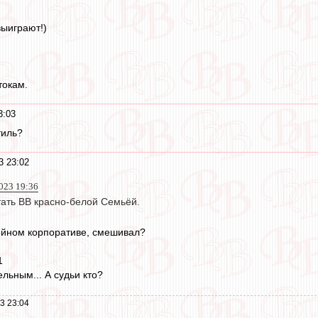
ыиграют!)
токам.
3:03
тиль?
3 23:02
023 19:36
тать ВВ красно-белой Семьёй.
ейном корпоративе, смешивал?
1
льным... А судьи кто?
3 23:04