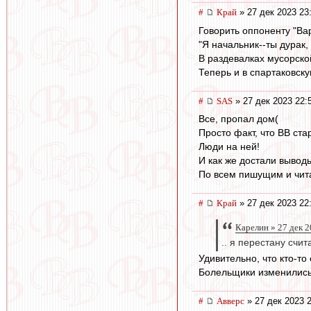
#
Край
» 27 дек 2023 23
Говорить оппоненту "Ва
"Я начальник--ты дурак, 
В раздевалках мусорско
Теперь и в спартаковск
#
SAS
» 27 дек 2023 22:
Все, пропал дом(
Просто факт, что ВВ ста
Люди на ней!
И как же достали выводы
По всем пишущим и чит
#
Край
» 27 дек 2023 22
Карелин » 27 дек 2
.. я перестану счи
Удивительно, что кто-то
Болельщики изменились 
#
Авверс
» 27 дек 2023 