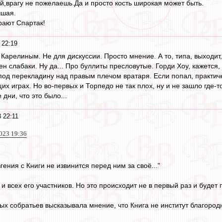
ей,врагу не пожелаешь.Да и просто кость широкая может быть.
чшая.
ают Спартак!
 22:19
с Карелиным. Не для дискуссии. Просто мнение. А то, типа, выходит, 
сен слабаки. Ну да... Про буллиты пресловутые. Горди Хоу, кажется
 под перекладину над правым плечом вратаря. Если попал, практич
х играх. Но во-первых и Торпедо не так плох, ну и не зашло где-то
дни, что это было...
 22:11
023 19:36
гения с Книги не извинится перед ним за своё..."
и всех его участников. Но это происходит не в первый раз и будет 
ых собратьев высказывала мнение, что Книга не институт благород