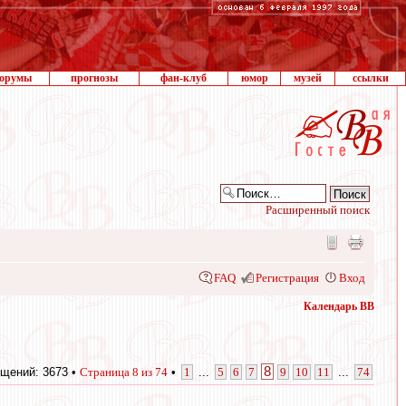
орумы
прогнозы
фан-клуб
юмор
музей
ссылки
Расширенный поиск
FAQ
Регистрация
Вход
Календарь ВВ
8
щений: 3673 •
Страница
8
из
74
•
1
...
5
6
7
9
10
11
...
74