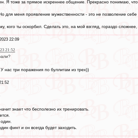
сен. Я тоже за прямое искреннее общение. Прекрасно понимаю, что 
о для меня проявление мужественности - это не позволение себе к
у, кого ты оскорбил. Сделать это, на мой взгляд, гораздо сложнее
2023 22:09
023 21:52
рали?
 У нас три поражения по буллитам из трех))
21:52
?
начит знает что бесполезно их тренировать.
ется.
 один.
один финт и он всегда будет заходить.