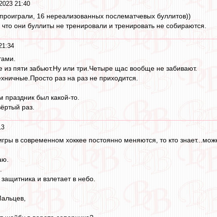
2023 21:40
 проиграли, 16 нереализованных послематчевых буллитов))
 что они буллиты не тренировали и тренировать не собираются.
21:34
тами.
 из пяти забьют.Ну или три.Четыре щас вообще не забивают.
ехничные.Просто раз на раз не приходится.
м праздник был какой-то.
вёртый раз.
13
 игры в современном хоккее постоянно меняются, то кто знает...мо
аю.
.
защитника и взлетает в небо.
Мальцев,