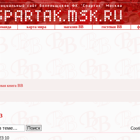
оманда
карта мира
магазин ВВ
гостевая ВВ
ф
вая книга ВВ
23
Сооб
23:10