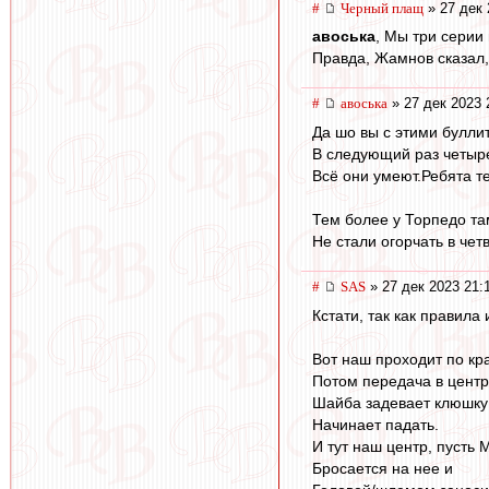
#
Черный плащ
» 27 дек 
авоська
, Мы три серии
Правда, Жамнов сказал,
#
авоська
» 27 дек 2023 
Да шо вы с этими булли
В следующий раз четыре
Всё они умеют.Ребята т
Тем более у Торпедо та
Не стали огорчать в чет
#
SAS
» 27 дек 2023 21:
Кстати, так как правила
Вот наш проходит по кр
Потом передача в центр
Шайба задевает клюшку 
Начинает падать.
И тут наш центр, пусть 
Бросается на нее и