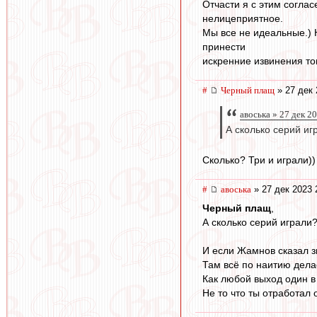
Отчасти я с этим согла
нелицеприятное.
Мы все не идеальные.) Н
принести
искренние извинения том
#
Черный плащ
» 27 дек 
авоська » 27 дек 2
А сколько серий иг
Сколько? Три и играли))
#
авоська
» 27 дек 2023 
Черный плащ
,
А сколько серий играли
И если Жамнов сказал з
Там всё по наитию дела
Как любой выход один в
Не то что ты отработал 