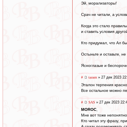
Эй, морализаторы!
Срач не читали, а услов
Когда это стало правил
и ставить условия друго
Кто придумал, что Ал б
Остыньте и оставьте, н
Ясноглазые и беспороч
#
taram
» 27 дек 2023 22
Эталон терпения красно-
Все остальное можно п
#
SAS
» 27 дек 2023 22:
MOROC
,
Мне вот тоже непонятн
Кто читал эту фразу, п
А сразу поддерживать с