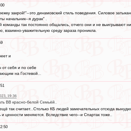
:00
режку закрой!"--это динамовский стиль поведения. Силовое затыкан
ты начальник--я дурак" .
й команды так постоянно общались, отчего они и не выигрывают ни
ую, взаимно-уважительную среду зараза проникла.
59
реет и
 от себя и по себе
ающим на Гостевой...
:51
023, 19:36
тать ВВ красно-белой Семьёй..
 ещё так считает...Столько КБ людей замечательных отсюда вынудил
и ценности меняются. Вследствие чего--и Спартак тоже..
22:50