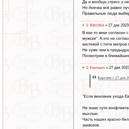
Да и вообще,стресс у н
Но Анечка всё равно лу
Правильные люди выбир
#
BM1964
» 27 дек 2023
В кои то веки согласен 
мужски". А кто не согла
кистевой с пяти метров
Не хуже чем в предыдущи
Посмотрим в ближайшие 
#
Евгеньич
» 27 дек 2023
Карелин » 27 дек 2
"Если виновник ухода Ев
Не знаю сути конфликта 
мыслью.
Часть наших красно-бел
экивоков.