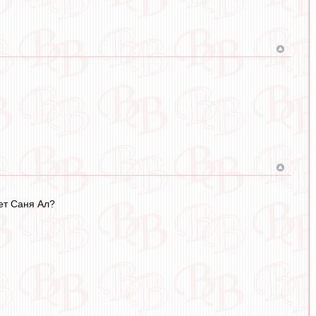
жет Саня Ал?