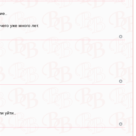
ие..
чего уже много лет.
и уйти..