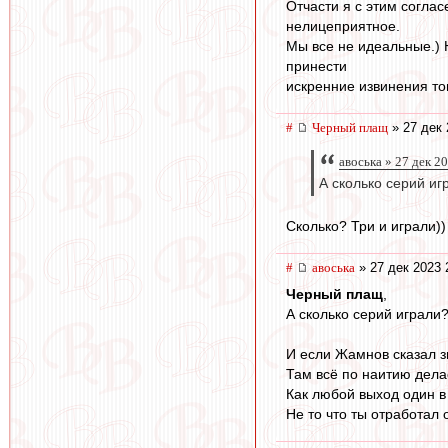
Отчасти я с этим согла
нелицеприятное.
Мы все не идеальные.) Н
принести
искренние извинения том
#
Черный плащ
» 27 дек 
авоська » 27 дек 2
А сколько серий иг
Сколько? Три и играли))
#
авоська
» 27 дек 2023 
Черный плащ
,
А сколько серий играли
И если Жамнов сказал з
Там всё по наитию дела
Как любой выход один в
Не то что ты отработал 