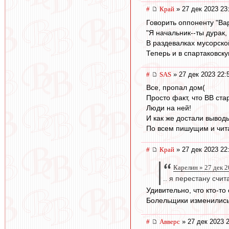
#
Край
» 27 дек 2023 23
Говорить оппоненту "Ва
"Я начальник--ты дурак, 
В раздевалках мусорско
Теперь и в спартаковск
#
SAS
» 27 дек 2023 22:
Все, пропал дом(
Просто факт, что ВВ ста
Люди на ней!
И как же достали выводы
По всем пишущим и чит
#
Край
» 27 дек 2023 22
Карелин » 27 дек 2
.. я перестану счи
Удивительно, что кто-то
Болельщики изменились 
#
Авверс
» 27 дек 2023 