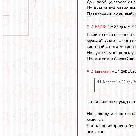
Да и вообще,стресс у н
Но Анечка всё равно лу
Правильные люди выбир
#
BM1964
» 27 дек 2023
В кои то веки согласен 
мужски". А кто не согла
кистевой с пяти метров
Не хуже чем в предыдущи
Посмотрим в ближайшие 
#
Евгеньич
» 27 дек 2023
Карелин » 27 дек 2
"Если виновник ухода Ев
Не знаю сути конфликта 
мыслью.
Часть наших красно-бел
экивоков.