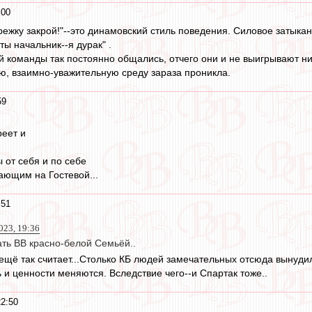
:00
режку закрой!"--это динамовский стиль поведения. Силовое затыкан
ты начальник--я дурак" .
й команды так постоянно общались, отчего они и не выигрывают ни
ую, взаимно-уважительную среду зараза проникла.
59
реет и
 от себя и по себе
ающим на Гостевой...
:51
023, 19:36
тать ВВ красно-белой Семьёй..
 ещё так считает...Столько КБ людей замечательных отсюда вынудил
и ценности меняются. Вследствие чего--и Спартак тоже..
22:50