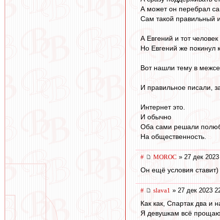
А может он перебрал са
Сам такой правильный и
А Евгений и тот человек
Но Евгений же покинул кн
Вот нашли тему в межсе
И правильное писали, за
Интернет это.
И обычно
Оба сами решали полюб
На общественность.
#
MOROC
» 27 дек 2023
Он ещё условия ставит) 
#
slava1
» 27 дек 2023 2
Как как, Спартак два и 
Я девушкам всё прощаю,д