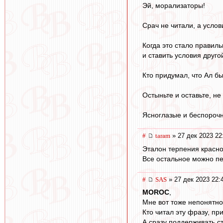
Эй, морализаторы!
Срач не читали, а услов
Когда это стало правил
и ставить условия друго
Кто придумал, что Ал б
Остыньте и оставьте, н
Ясноглазые и беспороч
#
taram
» 27 дек 2023 22
Эталон терпения красно-
Все остальное можно п
#
SAS
» 27 дек 2023 22:
MOROC
,
Мне вот тоже непонятн
Кто читал эту фразу, п
А сразу поддерживать с