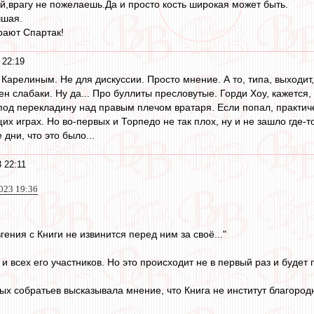
ей,врагу не пожелаешь.Да и просто кость широкая может быть.
чшая.
ают Спартак!
 22:19
с Карелиным. Не для дискуссии. Просто мнение. А то, типа, выходит, 
сен слабаки. Ну да... Про буллиты пресловутые. Горди Хоу, кажется
 под перекладину над правым плечом вратаря. Если попал, практич
х играх. Но во-первых и Торпедо не так плох, ну и не зашло где-то
дни, что это было...
 22:11
023 19:36
гения с Книги не извинится перед ним за своё..."
и всех его участников. Но это происходит не в первый раз и будет 
ых собратьев высказывала мнение, что Книга не институт благород