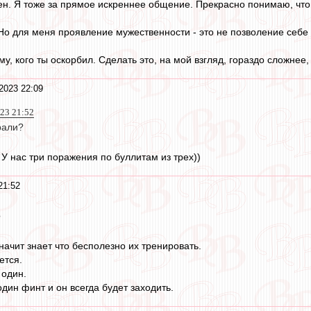
сен. Я тоже за прямое искреннее общение. Прекрасно понимаю, что 
о для меня проявление мужественности - это не позволение себе к
у, кого ты оскорбил. Сделать это, на мой взгляд, гораздо сложнее
2023 22:09
023 21:52
рали?
 У нас три поражения по буллитам из трех))
21:52
?
начит знает что бесполезно их тренировать.
ется.
 один.
один финт и он всегда будет заходить.