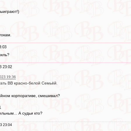
ыиграют!)
токам.
3:03
тиль?
3 23:02
023 19:36
тать ВВ красно-белой Семьёй.
ейном корпоративе, смешивал?
1
льным... А судьи кто?
3 23:04