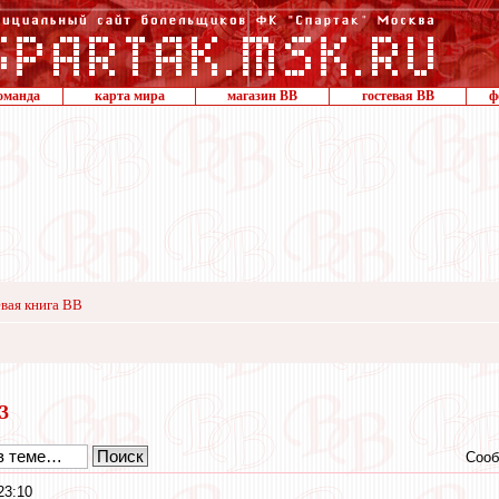
оманда
карта мира
магазин ВВ
гостевая ВВ
ф
вая книга ВВ
23
Сооб
23:10