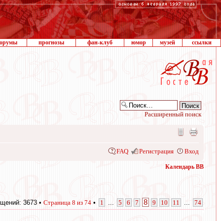
орумы
прогнозы
фан-клуб
юмор
музей
ссылки
Расширенный поиск
FAQ
Регистрация
Вход
Календарь ВВ
8
щений: 3673 •
Страница
8
из
74
•
1
...
5
6
7
9
10
11
...
74