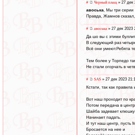
#
Черный плащ
» 27 дек 
авоська
, Мы три серии
Правда, Жамнов сказал,
#
авоська
» 27 дек 2023 
Да шо вы с этими булли
В следующий раз четыре
Всё они умеют.Ребята т
Тем более у Торпедо та
Не стали огорчать в чет
#
SAS
» 27 дек 2023 21:
Кстати, так как правила
Вот наш проходит по кр
Потом передача в центр
Шайба задевает клюшку 
Начинает падать.
И тут наш центр, пусть 
Бросается на нее и