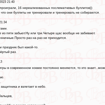
2023 21:40
 проиграли, 16 нереализованных послематчевых буллитов))
 что они буллиты не тренировали и тренировать не собираются.
21:34
тами.
 из пяти забьют.Ну или три.Четыре щас вообще не забивают.
ехничные.Просто раз на раз не приходится.
м праздник был какой-то.
вёртый раз.
13
 игры в современном хоккее постоянно меняются, то кто знает...мо
аю.
.
защитника и взлетает в небо.
Мальцев,