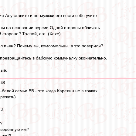
ия Алу ставите и по-мужски его вести себя учите.
ьны на основании версии Одной стороны обличать
й стороне? Толпой, ага. (Хехе)
ыл пьян? Почему вы, комсомольцы, в это поверили?
е превращайтесь в бабскую коммуналку окончательно.
ные.
:48
белой семьи ВВ - это когда Карелин не в точках.
ережить)
43
о?
риведённую им?
тали?!