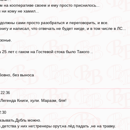
м на кооперативе своем и ему просто приснилось...
 ни кому не хамил...
 должны сами просто разобраться и переговорить, и все.
игу и написал, что отвечать не будет нигде, и в том числе в ЛС...
зонье.
 25 лет с гаком на Гостевой стока было Такого ..
овно, без выноса
 22:36
Легенда Книги, хули. Маразм, бля!
2:30
называть,Дубль можно.
етства у них нет,тренеры орут,на лёд падать ,не на травку.