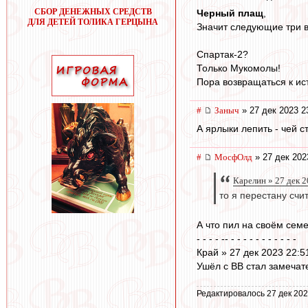
СБОР ДЕНЕЖНЫХ СРЕДСТВ
Черный плащ
,
ДЛЯ ДЕТЕЙ ТОЛИКА ГЕРЦЫНА
Значит следующие три в
Спартак-2?
Только Мукомолы!
Пора возвращаться к ис
#
Заныч
» 27 дек 2023 2
А ярлыки лепить - чей с
#
МосфОлд
» 27 дек 202
Карелин » 27 дек 2
то я перестану счи
А что пил на своём сем
- - - - -- - - - - - - - - - - -
Край » 27 дек 2023 22:5
Ушёл с ВВ стал замечате
Редактировалось 27 дек 202