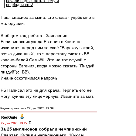
начали подъезжать к нему и
подбадривать!
..."
Паш, спасибо за сына. Его слова - упрёк мне в
малодушии.
В общем так, ребята.. Заявление.
Если виновник ухода Евгения с Книги не
извинится перед ним за своё "Варежку закрой,
вояка диванный", то я перестану считать ВВ
красно-белой Семьёй. Это не тот случай с
стороны Евгения, когда можно сказать "Пиздуй,
пиздуй"(с, ВВ).
Иначе оскотинимся напрочь.
PS Написал это не для срача. Терпеть его не
могу, хуйню эту лицемерную..Извините за мат.
Редактировалось 27 дек 2023 19:39
RedQuite
-
27 дек 2023 19:27
За 25 миллионов собрали чемпионский
Спартак. Купили нападающего, 10-ку и