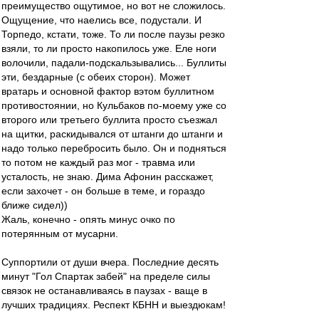
преимущество ощутимое, но вот не сложилось.
Ощущение, что наелись все, подустали. И
Торпедо, кстати, тоже. То ли после паузы резко
взяли, то ли просто накопилось уже. Еле ноги
волочили, падали-подскальзывались... Буллиты
эти, бездарные (с обеих сторон). Может
вратарь и основной фактор вэтом буллитном
противостоянии, но Кульбаков по-моему уже со
второго или третьего буллита просто съезжал
на щитки, раскидывался от штанги до штанги и
надо только перебросить было. Он и подняться
то потом не каждый раз мог - травма или
усталость, не знаю. Дима Афонин расскажет,
если захочет - он больше в теме, и гораздо
ближе сидел))
Жаль, конечно - опять минус очко по
потерянным от мусарни.
Суппортили от души вчера. Последние десять
минут "Гол Спартак забей" на пределе силы
связок не останавливаясь в паузах - ваще в
лучших традициях. Респект КБНН и выездюкам!