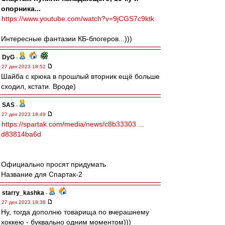
опорника...
https://www.youtube.com/watch?v=9jCGS7c9ktk
Интересные фантазии КБ-блогеров...)))
DyG
-
27 дек 2023 18:52
Шайба с крюка в прошлый вторник ещё больше
сходил, кстати. Вроде)
SAS
-
27 дек 2023 18:49
https://spartak.com/media/news/c8b33303 ...
d83814ba6d
Официально просят придумать
Название для Спартак-2
starry_kashka
-
27 дек 2023 18:38
Ну, тогда дополню товарища по вчерашнему
хоккею - буквально одним моментом)))