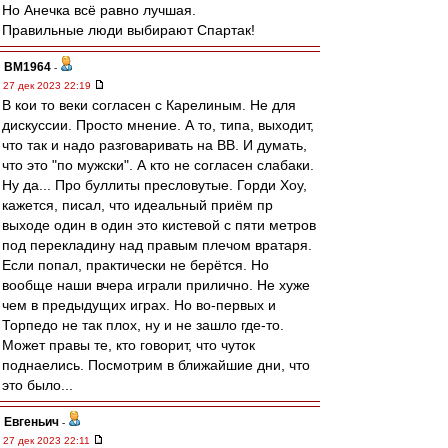
Но Анечка всё равно лучшая.
Правильные люди выбирают Спартак!
BM1964
-
27 дек 2023 22:19
В кои то веки согласен с Карелиным. Не для
дискуссии. Просто мнение. А то, типа, выходит,
что так и надо разговаривать на ВВ. И думать,
что это "по мужски". А кто не согласен слабаки.
Ну да... Про буллиты пресловутые. Горди Хоу,
кажется, писал, что идеальный приём пр
выходе один в один это кистевой с пяти метров
под перекладину над правым плечом вратаря.
Если попал, практически не берётся. Но
вообще наши вчера играли прилично. Не хуже
чем в предыдущих играх. Но во-первых и
Торпедо не так плох, ну и не зашло где-то.
Может правы те, кто говорит, что чуток
поднаелись. Посмотрим в ближайшие дни, что
это было...
Евгеньич
-
27 дек 2023 22:11