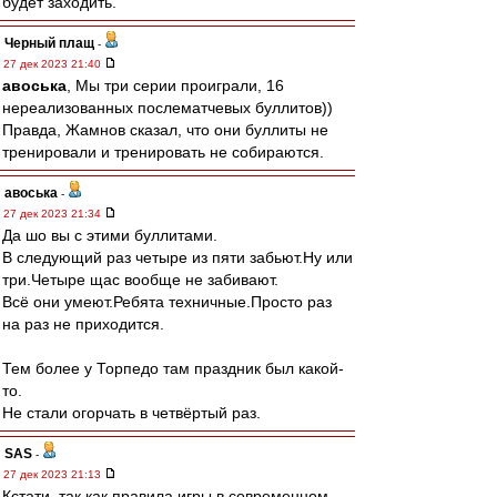
будет заходить.
Черный плащ
-
27 дек 2023 21:40
авоська
, Мы три серии проиграли, 16
нереализованных послематчевых буллитов))
Правда, Жамнов сказал, что они буллиты не
тренировали и тренировать не собираются.
авоська
-
27 дек 2023 21:34
Да шо вы с этими буллитами.
В следующий раз четыре из пяти забьют.Ну или
три.Четыре щас вообще не забивают.
Всё они умеют.Ребята техничные.Просто раз
на раз не приходится.
Тем более у Торпедо там праздник был какой-
то.
Не стали огорчать в четвёртый раз.
SAS
-
27 дек 2023 21:13
Кстати, так как правила игры в современном