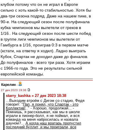
клубом потому что он не играл в Европе
сильно с хоть какой-то стабильностью. Хотя бы
два-три сезона подряд. Даже на нашем пике, в
90-е. На следующий сезон после полуфинала
кубка чемпионов мы вылетели от греков в
1/16.. На следующий сезон после шести побед
в группе лиги чемпионов мы вылетели от
Гамбурга в 1/16, проиграв 0:3 в первом матче
(кстати, на ответку я ходил). Ладно выиграть
Кубок, Спартак не доходил даже до финалов.
До полуфиналов - всего три раза. Хотя играем
с 1966-го года. Это не результаты сильной
европейской команды.
Карелин
-
27 дек 2023 19:36
starry_kashka » 27 дек 2023 18:38
...Выходим втроём с Дигом со стадио, Федя
говорит: "
Пап, я понял, что Спартак - это
Коллектив!
.." - Хорошо, продолжай... -
Помнишь, я рассказывал, как мы в школе
играли в пионер-болл, я не поймал, и вся
команда на меня набросилась и назвала
дауном?...
А когда наш вратарь пропустил
последний буллит, и мы проиграли, все