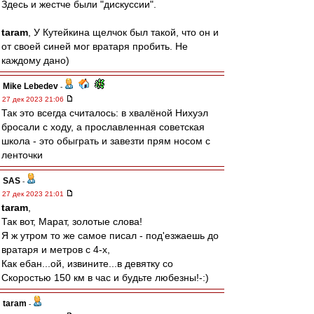
Здесь и жестче были "дискуссии".
taram
, У Кутейкина щелчок был такой, что он и
от своей синей мог вратаря пробить. Не
каждому дано)
Mike Lebedev
-
27 дек 2023 21:06
Так это всегда считалось: в хвалёной Нихуэл
бросали с ходу, а прославленная советская
школа - это обыграть и завезти прям носом с
ленточки
SAS
-
27 дек 2023 21:01
taram
,
Так вот, Марат, золотые слова!
Я ж утром то же самое писал - под'езжаешь до
вратаря и метров с 4-х,
Как ебан...ой, извините...в девятку со
Скоростью 150 км в час и будьте любезны!-:)
taram
-