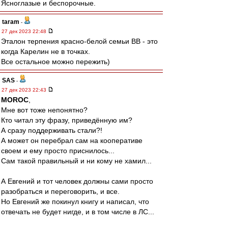
Ясноглазые и беспорочные.
taram
-
27 дек 2023 22:48
Эталон терпения красно-белой семьи ВВ - это
когда Карелин не в точках.
Все остальное можно пережить)
SAS
-
27 дек 2023 22:43
MOROC
,
Мне вот тоже непонятно?
Кто читал эту фразу, приведённую им?
А сразу поддерживать стали?!
А может он перебрал сам на кооперативе
своем и ему просто приснилось...
Сам такой правильный и ни кому не хамил...
А Евгений и тот человек должны сами просто
разобраться и переговорить, и все.
Но Евгений же покинул книгу и написал, что
отвечать не будет нигде, и в том числе в ЛС...