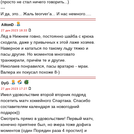
(просто не стал ничего говорить...)
---
И да, это... Жаль teorver'а... И нас немного.....
AiltonD
-
27 дек 2023 18:33
Лёд в Нижнем говно, постоянно шайба с крюка
сходила, даже у привычных к этой лаже хозяев.
Наверное и кататься по такому льду тяжко и
пасы другие. Но моментов многовато
транжирили, причём те и другие.
Николаев понравился, пасы вратарю - мрак.
Валера их покусал похоже 8-)
DyG
-
27 дек 2023 17:27
Имел удовольствие второй вторник подряд
посетить матч хоккейного Спартака. Спасибо
составителям календаря за новогодний
подарок))
Смотреть прямо в удовольствие! Первый матч,
конечно приятнее был, но вчера тоже дофига
моментов (один Порядин раза 4 простил) и