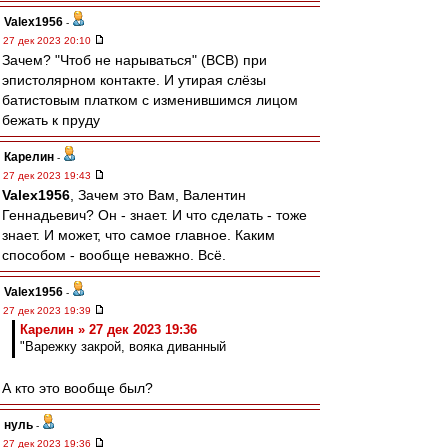
Valex1956
-
27 дек 2023 20:10
Зачем? "Чтоб не нарываться" (ВСВ) при
эпистолярном контакте. И утирая слёзы
батистовым платком с изменившимся лицом
бежать к пруду
Карелин
-
27 дек 2023 19:43
Valex1956
, Зачем это Вам, Валентин
Геннадьевич? Он - знает. И что сделать - тоже
знает. И может, что самое главное. Каким
способом - вообще неважно. Всё.
Valex1956
-
27 дек 2023 19:39
Карелин » 27 дек 2023 19:36
"Варежку закрой, вояка диванный
А кто это вообще был?
нуль
-
27 дек 2023 19:36