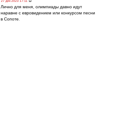
27 дек 2023 17:11
Лично для меня, олимпиады давно идут
наравне с евровидением или конкурсом песни
в Сопоте.
Много мишуры и мало спорта (музыки).
Поэтому, тема "поедут или не поедут" -
проходит на уровне шума.
Последний раз тема имела для меня смысл на
олимпиадах 1980 и 1984.
В 1980 я впервые попал в годичную
командировку на ТВ - было прикольно
общаться с коллегами со всего мира.
Особенно впечатлила одна француженка с
пятым номером под блузкой в прозрачную
сеточку. Но американцев не было (бойкот), а
ведь они уже тогда были безусловными
лидерами в технике и технологии ТВ.
А в 1984 уже советский бойкот-алаверды.
Поэтому, олимпийский футбольный турнир не