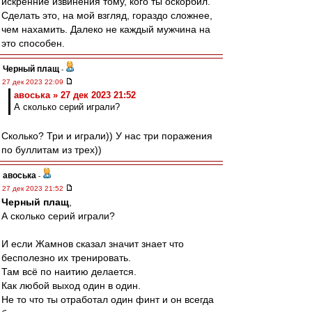
искренние извинения тому, кого ты оскорбил.
Сделать это, на мой взгляд, гораздо сложнее,
чем нахамить. Далеко не каждый мужчина на
это способен.
Черный плащ
-
27 дек 2023 22:09
авоська » 27 дек 2023 21:52
А сколько серий играли?
Сколько? Три и играли)) У нас три поражения
по буллитам из трех))
авоська
-
27 дек 2023 21:52
Черный плащ
,
А сколько серий играли?
И если Жамнов сказал значит знает что
бесполезно их тренировать.
Там всё по наитию делается.
Как любой выход один в один.
Не то что ты отработал один финт и он всегда