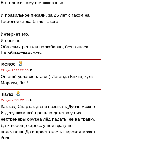
Вот нашли тему в межсезонье.
И правильное писали, за 25 лет с гаком на
Гостевой стока было Такого ..
Интернет это.
И обычно
Оба сами решали полюбовно, без выноса
На общественность.
MOROC
-
27 дек 2023 22:36
Он ещё условия ставит) Легенда Книги, хули.
Маразм, бля!
slava1
-
27 дек 2023 22:30
Как как, Спартак два и называть,Дубль можно.
Я девушкам всё прощаю,детства у них
нет,тренеры орут,на лёд падать ,не на травку.
Да и вообще,стресс у ней,врагу не
пожелаешь.Да и просто кость широкая может
быть.