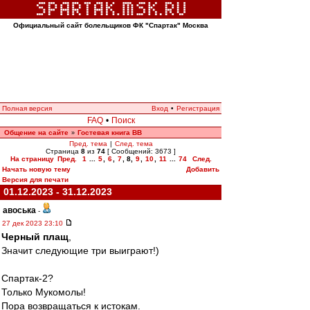
Официальный сайт болельщиков ФК "Спартак" Москва
Полная версия
Вход
•
Регистрация
FAQ
•
Поиск
Общение на сайте
Гостевая книга ВВ
»
Пред. тема
|
След. тема
Страница
8
из
74
[ Сообщений: 3673 ]
На страницу
Пред.
1
...
5
,
6
,
7
,
8
,
9
,
10
,
11
...
74
След.
Начать новую тему
Добавить
Версия для печати
01.12.2023 - 31.12.2023
авоська
-
27 дек 2023 23:10
Черный плащ
,
Значит следующие три выиграют!)
Спартак-2?
Только Мукомолы!
Пора возвращаться к истокам.