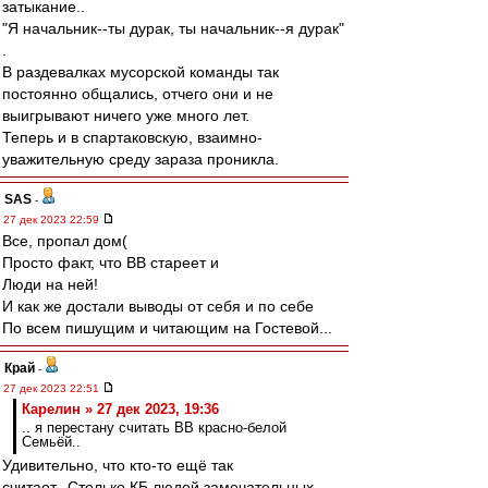
затыкание..
"Я начальник--ты дурак, ты начальник--я дурак"
.
В раздевалках мусорской команды так
постоянно общались, отчего они и не
выигрывают ничего уже много лет.
Теперь и в спартаковскую, взаимно-
уважительную среду зараза проникла.
SAS
-
27 дек 2023 22:59
Все, пропал дом(
Просто факт, что ВВ стареет и
Люди на ней!
И как же достали выводы от себя и по себе
По всем пишущим и читающим на Гостевой...
Край
-
27 дек 2023 22:51
Карелин » 27 дек 2023, 19:36
.. я перестану считать ВВ красно-белой
Семьёй..
Удивительно, что кто-то ещё так
считает...Столько КБ людей замечательных