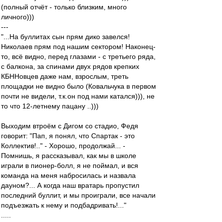
(полный отчёт - только близким, много
личного)))
---
"...На буллитах сын прям дико завелся!
Николаев прям под нашим сектором! Наконец-
то, всё видно, перед глазами - с третьего ряда,
с балкона, за спинами двух рядов крепких
КБННовцев даже нам, взрослым, треть
площадки не видно было (Ковальчука в первом
почти не видели, т.к.он под нами катался))), не
то что 12-летнему пацану ..)))
Выходим втроём с Дигом со стадио, Федя
говорит: "Пап, я понял, что Спартак - это
Коллектив!.." - Хорошо, продолжай... -
Помнишь, я рассказывал, как мы в школе
играли в пионер-болл, я не поймал, и вся
команда на меня набросилась и назвала
дауном?... А когда наш вратарь пропустил
последний буллит, и мы проиграли, все начали
подъезжать к нему и подбадривать!..."
.....