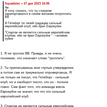
Squabbler » 27 дек 2023 16:06
Не
Я хочу сказать, что ты слишком
зарапортавался в своём желании потроллить
ВВ
И Гётеборг по твоей градации сильный
европейский клуб, ибо брал Еврокубок
"Спартак не является сильным европейским
клубом, ибо не брал Еврокубок " - галимая
хуйня
1. Я не троллю ВВ. Правда, я не очень
понимаю, что означает слово "троллить".
2. Ты приписываешь мне глупые утверждения,
а потом сам их триумально опровергаешь. Я
не только не писал, что Гетеборг - сильный
клуб, но и наоборот писпл, что он - полное
говно. Сам факт того, что команда взяла
Еврокубок не значит, что что это сильный
европейский клуб.
3. Спартак не является сильным европейским