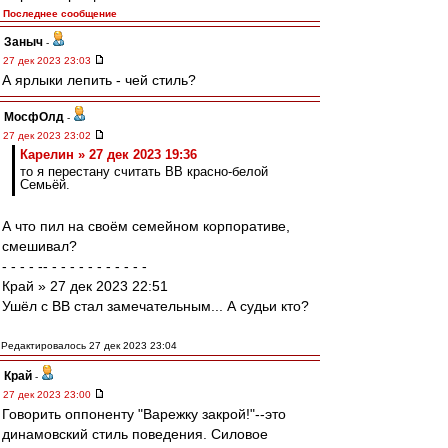
Последнее сообщение
Заныч
-
27 дек 2023 23:03
А ярлыки лепить - чей стиль?
МосфОлд
-
27 дек 2023 23:02
Карелин » 27 дек 2023 19:36
то я перестану считать ВВ красно-белой
Семьёй.
А что пил на своём семейном корпоративе,
смешивал?
- - - - -- - - - - - - - - - - -
Край » 27 дек 2023 22:51
Ушёл с ВВ стал замечательным... А судьи кто?
Редактировалось 27 дек 2023 23:04
Край
-
27 дек 2023 23:00
Говорить оппоненту "Варежку закрой!"--это
динамовский стиль поведения. Силовое