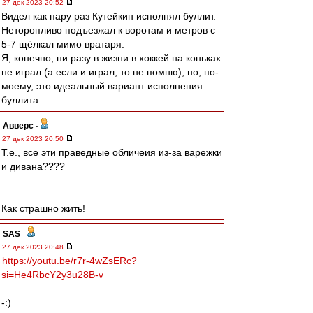
27 дек 2023 20:52
Видел как пару раз Кутейкин исполнял буллит.
Неторопливо подъезжал к воротам и метров с
5-7 щёлкал мимо вратаря.
Я, конечно, ни разу в жизни в хоккей на коньках
не играл (а если и играл, то не помню), но, по-
моему, это идеальный вариант исполнения
буллита.
Авверс
-
27 дек 2023 20:50
Т.е., все эти праведные обличеия из-за варежки
и дивана????
Как страшно жить!
SAS
-
27 дек 2023 20:48
https://youtu.be/r7r-4wZsERc?
si=He4RbcY2y3u28B-v
-:)