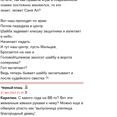
хоккее постоянно меняются, то кто
знает...может Саня Ал?
Вот наш проходит по краю.
Потом передача в центр.
Шайба задевает клюшку защитника и взлетает
в небо.
Начинает падать.
И тут наш центр, пусть Мальцев,
Бросается на нее и
Головой/шлемом заносит шайбу в ворота
соперника?
Гол засчитают?
Ведь теперь бывает шайбу засчитывают и
после судейского свистка ?!
Черный плащ
-
27 дек 2023 21:10
Карелин
, С какого года на ВВ то? Вот эти
жеманные взмахи руками к чему? Можно еще в
обморок упасть как "выпускница училища
благородный девиц".