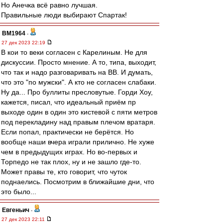
Но Анечка всё равно лучшая.
Правильные люди выбирают Спартак!
BM1964
-
27 дек 2023 22:19
В кои то веки согласен с Карелиным. Не для
дискуссии. Просто мнение. А то, типа, выходит,
что так и надо разговаривать на ВВ. И думать,
что это "по мужски". А кто не согласен слабаки.
Ну да... Про буллиты пресловутые. Горди Хоу,
кажется, писал, что идеальный приём пр
выходе один в один это кистевой с пяти метров
под перекладину над правым плечом вратаря.
Если попал, практически не берётся. Но
вообще наши вчера играли прилично. Не хуже
чем в предыдущих играх. Но во-первых и
Торпедо не так плох, ну и не зашло где-то.
Может правы те, кто говорит, что чуток
поднаелись. Посмотрим в ближайшие дни, что
это было...
Евгеньич
-
27 дек 2023 22:11