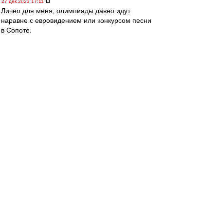
27 дек 2023 17:11
Лично для меня, олимпиады давно идут
наравне с евровидением или конкурсом песни
в Сопоте.
Много мишуры и мало спорта (музыки).
Поэтому, тема "поедут или не поедут" -
проходит на уровне шума.
Последний раз тема имела для меня смысл на
олимпиадах 1980 и 1984.
В 1980 я впервые попал в годичную
командировку на ТВ - было прикольно
общаться с коллегами со всего мира.
Особенно впечатлила одна француженка с
пятым номером под блузкой в прозрачную
сеточку. Но американцев не было (бойкот), а
ведь они уже тогда были безусловными
лидерами в технике и технологии ТВ.
А в 1984 уже советский бойкот-алаверды.
Поэтому, олимпийский футбольный турнир не