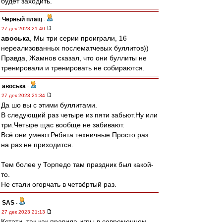
будет заходить.
Черный плащ
-
27 дек 2023 21:40
авоська
, Мы три серии проиграли, 16
нереализованных послематчевых буллитов))
Правда, Жамнов сказал, что они буллиты не
тренировали и тренировать не собираются.
авоська
-
27 дек 2023 21:34
Да шо вы с этими буллитами.
В следующий раз четыре из пяти забьют.Ну или
три.Четыре щас вообще не забивают.
Всё они умеют.Ребята техничные.Просто раз
на раз не приходится.
Тем более у Торпедо там праздник был какой-
то.
Не стали огорчать в четвёртый раз.
SAS
-
27 дек 2023 21:13
Кстати, так как правила игры в современном