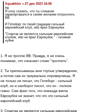
Squabbler » 27 дек 2023 16:06
Не
Я хочу сказать, что ты слишком
зарапортавался в своём желании потроллить
ВВ
И Гётеборг по твоей градации сильный
европейский клуб, ибо брал Еврокубок
"Спартак не является сильным европейским
клубом, ибо не брал Еврокубок " - галимая
хуйня
1. Я не троллю ВВ. Правда, я не очень
понимаю, что означает слово "троллить".
2. Ты приписываешь мне глупые утверждения,
а потом сам их триумально опровергаешь. Я
не только не писал, что Гетеборг - сильный
клуб, но и наоборот писпл, что он - полное
говно. Сам факт того, что команда взяла
Еврокубок не значит, что что это сильный
европейский клуб.
3. Спартак не является сильным европейским