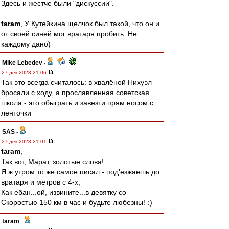
Здесь и жестче были "дискуссии".
taram
, У Кутейкина щелчок был такой, что он и
от своей синей мог вратаря пробить. Не
каждому дано)
Mike Lebedev
-
27 дек 2023 21:06
Так это всегда считалось: в хвалёной Нихуэл
бросали с ходу, а прославленная советская
школа - это обыграть и завезти прям носом с
ленточки
SAS
-
27 дек 2023 21:01
taram
,
Так вот, Марат, золотые слова!
Я ж утром то же самое писал - под'езжаешь до
вратаря и метров с 4-х,
Как ебан...ой, извините...в девятку со
Скоростью 150 км в час и будьте любезны!-:)
taram
-