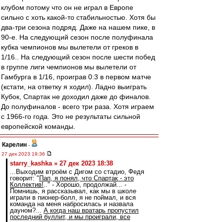
клубом потому что он не играл в Европе
сильно с хоть какой-то стабильностью. Хотя бы
два-три сезона подряд. Даже на нашем пике, в
90-е. На следующий сезон после полуфинала
кубка чемпионов мы вылетели от греков в
1/16.. На следующий сезон после шести побед
в группе лиги чемпионов мы вылетели от
Гамбурга в 1/16, проиграв 0:3 в первом матче
(кстати, на ответку я ходил). Ладно выиграть
Кубок, Спартак не доходил даже до финалов.
До полуфиналов - всего три раза. Хотя играем
с 1966-го года. Это не результаты сильной
европейской команды.
Карелин
-
27 дек 2023 19:36
starry_kashka » 27 дек 2023 18:38
...Выходим втроём с Дигом со стадио, Федя
говорит: "
Пап, я понял, что Спартак - это
Коллектив!
.." - Хорошо, продолжай... -
Помнишь, я рассказывал, как мы в школе
играли в пионер-болл, я не поймал, и вся
команда на меня набросилась и назвала
дауном?...
А когда наш вратарь пропустил
последний буллит, и мы проиграли, все