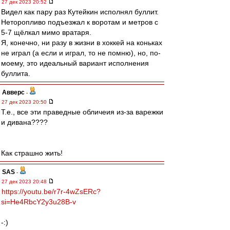
27 дек 2023 20:52
Видел как пару раз Кутейкин исполнял буллит.
Неторопливо подъезжал к воротам и метров с
5-7 щёлкал мимо вратаря.
Я, конечно, ни разу в жизни в хоккей на коньках
не играл (а если и играл, то не помню), но, по-
моему, это идеальный вариант исполнения
буллита.
Авверс
-
27 дек 2023 20:50
Т.е., все эти праведные обличеия из-за варежки
и дивана????
Как страшно жить!
SAS
-
27 дек 2023 20:48
https://youtu.be/r7r-4wZsERc?
si=He4RbcY2y3u28B-v
-:)