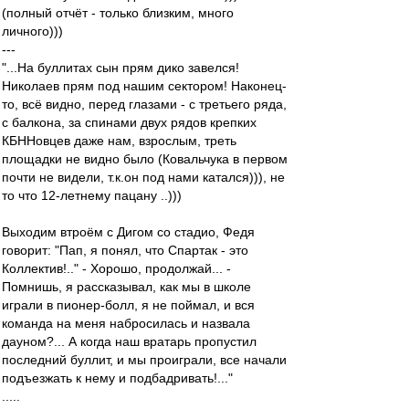
(полный отчёт - только близким, много
личного)))
---
"...На буллитах сын прям дико завелся!
Николаев прям под нашим сектором! Наконец-
то, всё видно, перед глазами - с третьего ряда,
с балкона, за спинами двух рядов крепких
КБННовцев даже нам, взрослым, треть
площадки не видно было (Ковальчука в первом
почти не видели, т.к.он под нами катался))), не
то что 12-летнему пацану ..)))
Выходим втроём с Дигом со стадио, Федя
говорит: "Пап, я понял, что Спартак - это
Коллектив!.." - Хорошо, продолжай... -
Помнишь, я рассказывал, как мы в школе
играли в пионер-болл, я не поймал, и вся
команда на меня набросилась и назвала
дауном?... А когда наш вратарь пропустил
последний буллит, и мы проиграли, все начали
подъезжать к нему и подбадривать!..."
.....