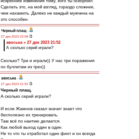
искренние извинения тому, кого ты оскорбил.
Сделать это, на мой взгляд, гораздо сложнее,
чем нахамить. Далеко не каждый мужчина на
это способен.
Черный плащ
-
27 дек 2023 22:09
авоська » 27 дек 2023 21:52
А сколько серий играли?
Сколько? Три и играли)) У нас три поражения
по буллитам из трех))
авоська
-
27 дек 2023 21:52
Черный плащ
,
А сколько серий играли?
И если Жамнов сказал значит знает что
бесполезно их тренировать.
Там всё по наитию делается.
Как любой выход один в один.
Не то что ты отработал один финт и он всегда