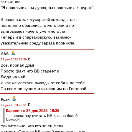
затыкание..
"Я начальник--ты дурак, ты начальник--я дурак"
.
В раздевалках мусорской команды так
постоянно общались, отчего они и не
выигрывают ничего уже много лет.
Теперь и в спартаковскую, взаимно-
уважительную среду зараза проникла.
SAS
-
27 дек 2023 22:59
Все, пропал дом(
Просто факт, что ВВ стареет и
Люди на ней!
И как же достали выводы от себя и по себе
По всем пишущим и читающим на Гостевой...
Край
-
27 дек 2023 22:51
Карелин » 27 дек 2023, 19:36
.. я перестану считать ВВ красно-белой
Семьёй..
Удивительно, что кто-то ещё так
считает...Столько КБ людей замечательных