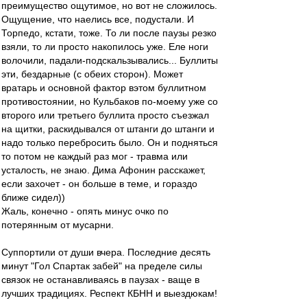
преимущество ощутимое, но вот не сложилось.
Ощущение, что наелись все, подустали. И
Торпедо, кстати, тоже. То ли после паузы резко
взяли, то ли просто накопилось уже. Еле ноги
волочили, падали-подскальзывались... Буллиты
эти, бездарные (с обеих сторон). Может
вратарь и основной фактор вэтом буллитном
противостоянии, но Кульбаков по-моему уже со
второго или третьего буллита просто съезжал
на щитки, раскидывался от штанги до штанги и
надо только перебросить было. Он и подняться
то потом не каждый раз мог - травма или
усталость, не знаю. Дима Афонин расскажет,
если захочет - он больше в теме, и гораздо
ближе сидел))
Жаль, конечно - опять минус очко по
потерянным от мусарни.
Суппортили от души вчера. Последние десять
минут "Гол Спартак забей" на пределе силы
связок не останавливаясь в паузах - ваще в
лучших традициях. Респект КБНН и выездюкам!