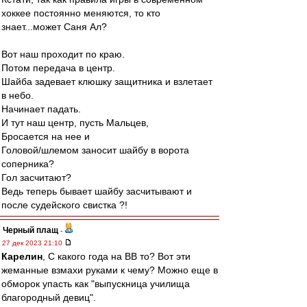
хоккее постоянно меняются, то кто
знает...может Саня Ал?
Вот наш проходит по краю.
Потом передача в центр.
Шайба задевает клюшку защитника и взлетает
в небо.
Начинает падать.
И тут наш центр, пусть Мальцев,
Бросается на нее и
Головой/шлемом заносит шайбу в ворота
соперника?
Гол засчитают?
Ведь теперь бывает шайбу засчитывают и
после судейского свистка ?!
Черный плащ
-
27 дек 2023 21:10
Карелин
, С какого года на ВВ то? Вот эти
жеманные взмахи руками к чему? Можно еще в
обморок упасть как "выпускница училища
благородный девиц".