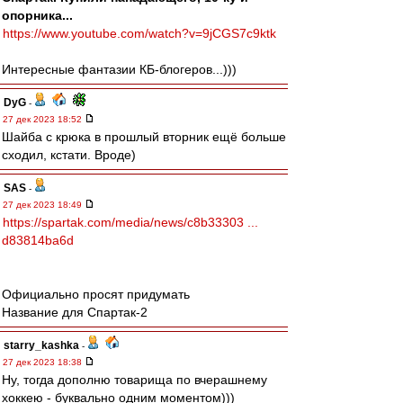
опорника...
https://www.youtube.com/watch?v=9jCGS7c9ktk
Интересные фантазии КБ-блогеров...)))
DyG
-
27 дек 2023 18:52
Шайба с крюка в прошлый вторник ещё больше
сходил, кстати. Вроде)
SAS
-
27 дек 2023 18:49
https://spartak.com/media/news/c8b33303 ...
d83814ba6d
Официально просят придумать
Название для Спартак-2
starry_kashka
-
27 дек 2023 18:38
Ну, тогда дополню товарища по вчерашнему
хоккею - буквально одним моментом)))