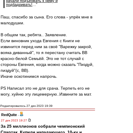
начали подъезжать к нему и
подбадривать!
..."
Паш, спасибо за сына. Его слова - упрёк мне в
малодушии.
В общем так, ребята.. Заявление.
Если виновник ухода Евгения с Книги не
извинится перед ним за своё "Варежку закрой,
вояка диванный", то я перестану считать ВВ
красно-белой Семьёй. Это не тот случай с
стороны Евгения, когда можно сказать "Пиздуй,
пиздуй"(с, ВВ).
Иначе оскотинимся напрочь.
PS Написал это не для срача. Терпеть его не
могу, хуйню эту лицемерную..Извините за мат.
Редактировалось 27 дек 2023 19:39
RedQuite
-
27 дек 2023 19:27
За 25 миллионов собрали чемпионский
Спартак. Купили нападающего, 10-ку и