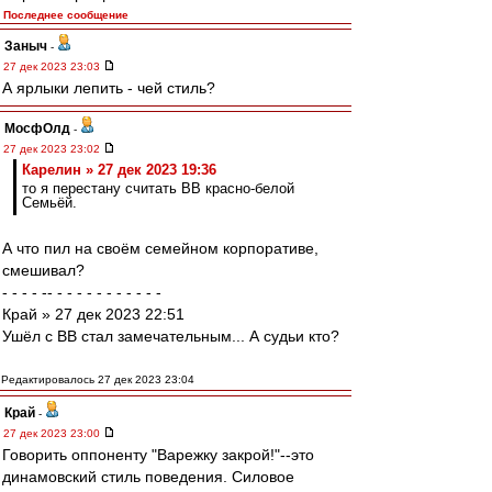
Последнее сообщение
Заныч
-
27 дек 2023 23:03
А ярлыки лепить - чей стиль?
МосфОлд
-
27 дек 2023 23:02
Карелин » 27 дек 2023 19:36
то я перестану считать ВВ красно-белой
Семьёй.
А что пил на своём семейном корпоративе,
смешивал?
- - - - -- - - - - - - - - - - -
Край » 27 дек 2023 22:51
Ушёл с ВВ стал замечательным... А судьи кто?
Редактировалось 27 дек 2023 23:04
Край
-
27 дек 2023 23:00
Говорить оппоненту "Варежку закрой!"--это
динамовский стиль поведения. Силовое