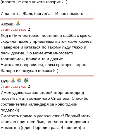
(просто не стал ничего говорить...)
---
И да, это... Жаль teorver'а... И нас немного.....
AiltonD
-
27 дек 2023 18:33
Лёд в Нижнем говно, постоянно шайба с крюка
сходила, даже у привычных к этой лаже хозяев.
Наверное и кататься по такому льду тяжко и
пасы другие. Но моментов многовато
транжирили, причём те и другие.
Николаев понравился, пасы вратарю - мрак.
Валера их покусал похоже 8-)
DyG
-
27 дек 2023 17:27
Имел удовольствие второй вторник подряд
посетить матч хоккейного Спартака. Спасибо
составителям календаря за новогодний
подарок))
Смотреть прямо в удовольствие! Первый матч,
конечно приятнее был, но вчера тоже дофига
моментов (один Порядин раза 4 простил) и