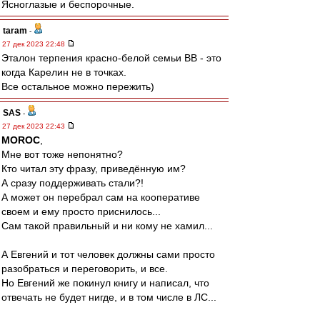
Ясноглазые и беспорочные.
taram
-
27 дек 2023 22:48
Эталон терпения красно-белой семьи ВВ - это
когда Карелин не в точках.
Все остальное можно пережить)
SAS
-
27 дек 2023 22:43
MOROC
,
Мне вот тоже непонятно?
Кто читал эту фразу, приведённую им?
А сразу поддерживать стали?!
А может он перебрал сам на кооперативе
своем и ему просто приснилось...
Сам такой правильный и ни кому не хамил...
А Евгений и тот человек должны сами просто
разобраться и переговорить, и все.
Но Евгений же покинул книгу и написал, что
отвечать не будет нигде, и в том числе в ЛС...