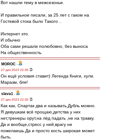
Вот нашли тему в межсезонье.
И правильное писали, за 25 лет с гаком на
Гостевой стока было Такого ..
Интернет это.
И обычно
Оба сами решали полюбовно, без выноса
На общественность.
MOROC
-
27 дек 2023 22:36
Он ещё условия ставит) Легенда Книги, хули.
Маразм, бля!
slava1
-
27 дек 2023 22:30
Как как, Спартак два и называть,Дубль можно.
Я девушкам всё прощаю,детства у них
нет,тренеры орут,на лёд падать ,не на травку.
Да и вообще,стресс у ней,врагу не
пожелаешь.Да и просто кость широкая может
быть.