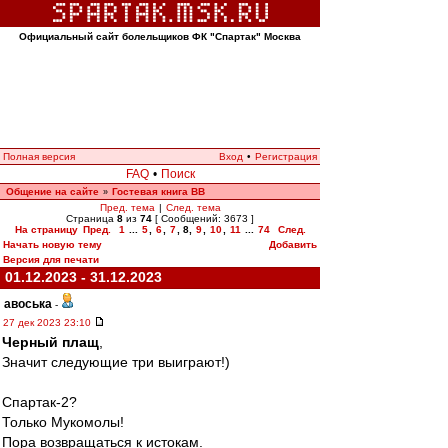
Официальный сайт болельщиков ФК "Спартак" Москва
Полная версия
Вход
•
Регистрация
FAQ
•
Поиск
Общение на сайте
Гостевая книга ВВ
»
Пред. тема
|
След. тема
Страница
8
из
74
[ Сообщений: 3673 ]
На страницу
Пред.
1
...
5
,
6
,
7
,
8
,
9
,
10
,
11
...
74
След.
Начать новую тему
Добавить
Версия для печати
01.12.2023 - 31.12.2023
авоська
-
27 дек 2023 23:10
Черный плащ
,
Значит следующие три выиграют!)
Спартак-2?
Только Мукомолы!
Пора возвращаться к истокам.