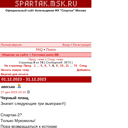
Официальный сайт болельщиков ФК "Спартак" Москва
Полная версия
Вход
•
Регистрация
FAQ
•
Поиск
Общение на сайте
Гостевая книга ВВ
»
Пред. тема
|
След. тема
Страница
8
из
74
[ Сообщений: 3673 ]
На страницу
Пред.
1
...
5
,
6
,
7
,
8
,
9
,
10
,
11
...
74
След.
Начать новую тему
Добавить
Версия для печати
01.12.2023 - 31.12.2023
авоська
-
27 дек 2023 23:10
Черный плащ
,
Значит следующие три выиграют!)
Спартак-2?
Только Мукомолы!
Пора возвращаться к истокам.