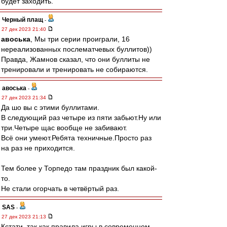
будет заходить.
Черный плащ
-
27 дек 2023 21:40
авоська
, Мы три серии проиграли, 16
нереализованных послематчевых буллитов))
Правда, Жамнов сказал, что они буллиты не
тренировали и тренировать не собираются.
авоська
-
27 дек 2023 21:34
Да шо вы с этими буллитами.
В следующий раз четыре из пяти забьют.Ну или
три.Четыре щас вообще не забивают.
Всё они умеют.Ребята техничные.Просто раз
на раз не приходится.
Тем более у Торпедо там праздник был какой-
то.
Не стали огорчать в четвёртый раз.
SAS
-
27 дек 2023 21:13
Кстати, так как правила игры в современном