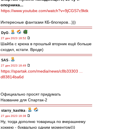
опорника...
https://www.youtube.com/watch?v=9jCGS7c9ktk
Интересные фантазии КБ-блогеров...)))
DyG
-
27 дек 2023 18:52
Шайба с крюка в прошлый вторник ещё больше
сходил, кстати. Вроде)
SAS
-
27 дек 2023 18:49
https://spartak.com/media/news/c8b33303 ...
d83814ba6d
Официально просят придумать
Название для Спартак-2
starry_kashka
-
27 дек 2023 18:38
Ну, тогда дополню товарища по вчерашнему
хоккею - буквально одним моментом)))