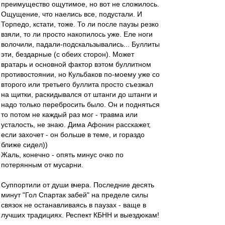
преимущество ощутимое, но вот не сложилось.
Ощущение, что наелись все, подустали. И
Торпедо, кстати, тоже. То ли после паузы резко
взяли, то ли просто накопилось уже. Еле ноги
волочили, падали-подскальзывались... Буллиты
эти, бездарные (с обеих сторон). Может
вратарь и основной фактор вэтом буллитном
противостоянии, но Кульбаков по-моему уже со
второго или третьего буллита просто съезжал
на щитки, раскидывался от штанги до штанги и
надо только перебросить было. Он и подняться
то потом не каждый раз мог - травма или
усталость, не знаю. Дима Афонин расскажет,
если захочет - он больше в теме, и гораздо
ближе сидел))
Жаль, конечно - опять минус очко по
потерянным от мусарни.
Суппортили от души вчера. Последние десять
минут "Гол Спартак забей" на пределе силы
связок не останавливаясь в паузах - ваще в
лучших традициях. Респект КБНН и выездюкам!