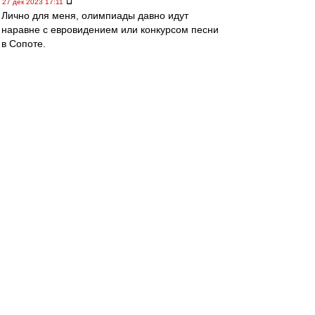
27 дек 2023 17:11
Лично для меня, олимпиады давно идут
наравне с евровидением или конкурсом песни
в Сопоте.
Много мишуры и мало спорта (музыки).
Поэтому, тема "поедут или не поедут" -
проходит на уровне шума.
Последний раз тема имела для меня смысл на
олимпиадах 1980 и 1984.
В 1980 я впервые попал в годичную
командировку на ТВ - было прикольно
общаться с коллегами со всего мира.
Особенно впечатлила одна француженка с
пятым номером под блузкой в прозрачную
сеточку. Но американцев не было (бойкот), а
ведь они уже тогда были безусловными
лидерами в технике и технологии ТВ.
А в 1984 уже советский бойкот-алаверды.
Поэтому, олимпийский футбольный турнир не