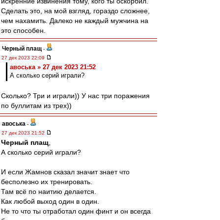
искренние извинения тому, кого ты оскорбил.
Сделать это, на мой взгляд, гораздо сложнее,
чем нахамить. Далеко не каждый мужчина на
это способен.
Черный плащ
-
27 дек 2023 22:09
авоська » 27 дек 2023 21:52
А сколько серий играли?
Сколько? Три и играли)) У нас три поражения
по буллитам из трех))
авоська
-
27 дек 2023 21:52
Черный плащ
,
А сколько серий играли?
И если Жамнов сказал значит знает что
бесполезно их тренировать.
Там всё по наитию делается.
Как любой выход один в один.
Не то что ты отработал один финт и он всегда