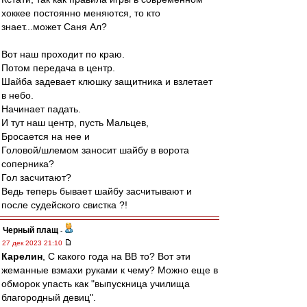
хоккее постоянно меняются, то кто
знает...может Саня Ал?
Вот наш проходит по краю.
Потом передача в центр.
Шайба задевает клюшку защитника и взлетает
в небо.
Начинает падать.
И тут наш центр, пусть Мальцев,
Бросается на нее и
Головой/шлемом заносит шайбу в ворота
соперника?
Гол засчитают?
Ведь теперь бывает шайбу засчитывают и
после судейского свистка ?!
Черный плащ
-
27 дек 2023 21:10
Карелин
, С какого года на ВВ то? Вот эти
жеманные взмахи руками к чему? Можно еще в
обморок упасть как "выпускница училища
благородный девиц".