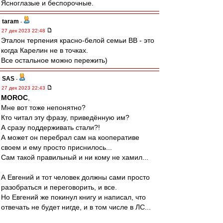
Ясноглазые и беспорочные.
taram
-
27 дек 2023 22:48
Эталон терпения красно-белой семьи ВВ - это
когда Карелин не в точках.
Все остальное можно пережить)
SAS
-
27 дек 2023 22:43
MOROC
,
Мне вот тоже непонятно?
Кто читал эту фразу, приведённую им?
А сразу поддерживать стали?!
А может он перебрал сам на кооперативе
своем и ему просто приснилось...
Сам такой правильный и ни кому не хамил...
А Евгений и тот человек должны сами просто
разобраться и переговорить, и все.
Но Евгений же покинул книгу и написал, что
отвечать не будет нигде, и в том числе в ЛС...