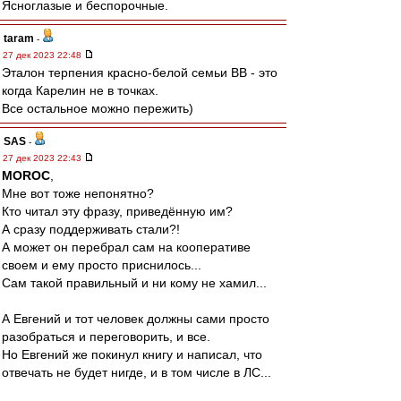
Ясноглазые и беспорочные.
taram
-
27 дек 2023 22:48
Эталон терпения красно-белой семьи ВВ - это
когда Карелин не в точках.
Все остальное можно пережить)
SAS
-
27 дек 2023 22:43
MOROC
,
Мне вот тоже непонятно?
Кто читал эту фразу, приведённую им?
А сразу поддерживать стали?!
А может он перебрал сам на кооперативе
своем и ему просто приснилось...
Сам такой правильный и ни кому не хамил...
А Евгений и тот человек должны сами просто
разобраться и переговорить, и все.
Но Евгений же покинул книгу и написал, что
отвечать не будет нигде, и в том числе в ЛС...