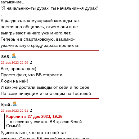
затыкание..
"Я начальник--ты дурак, ты начальник--я дурак"
.
В раздевалках мусорской команды так
постоянно общались, отчего они и не
выигрывают ничего уже много лет.
Теперь и в спартаковскую, взаимно-
уважительную среду зараза проникла.
SAS
-
27 дек 2023 22:59
Все, пропал дом(
Просто факт, что ВВ стареет и
Люди на ней!
И как же достали выводы от себя и по себе
По всем пишущим и читающим на Гостевой...
Край
-
27 дек 2023 22:51
Карелин » 27 дек 2023, 19:36
.. я перестану считать ВВ красно-белой
Семьёй..
Удивительно, что кто-то ещё так
считает...Столько КБ людей замечательных