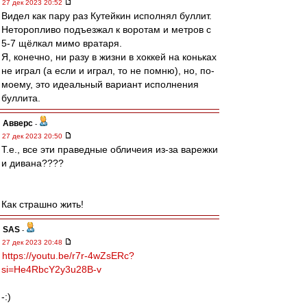
27 дек 2023 20:52
Видел как пару раз Кутейкин исполнял буллит.
Неторопливо подъезжал к воротам и метров с
5-7 щёлкал мимо вратаря.
Я, конечно, ни разу в жизни в хоккей на коньках
не играл (а если и играл, то не помню), но, по-
моему, это идеальный вариант исполнения
буллита.
Авверс
-
27 дек 2023 20:50
Т.е., все эти праведные обличеия из-за варежки
и дивана????
Как страшно жить!
SAS
-
27 дек 2023 20:48
https://youtu.be/r7r-4wZsERc?
si=He4RbcY2y3u28B-v
-:)