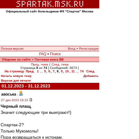
Официальный сайт болельщиков ФК "Спартак" Москва
Полная версия
Вход
•
Регистрация
FAQ
•
Поиск
Общение на сайте
Гостевая книга ВВ
»
Пред. тема
|
След. тема
Страница
8
из
74
[ Сообщений: 3673 ]
На страницу
Пред.
1
...
5
,
6
,
7
,
8
,
9
,
10
,
11
...
74
След.
Начать новую тему
Добавить
Версия для печати
01.12.2023 - 31.12.2023
авоська
-
27 дек 2023 23:10
Черный плащ
,
Значит следующие три выиграют!)
Спартак-2?
Только Мукомолы!
Пора возвращаться к истокам.