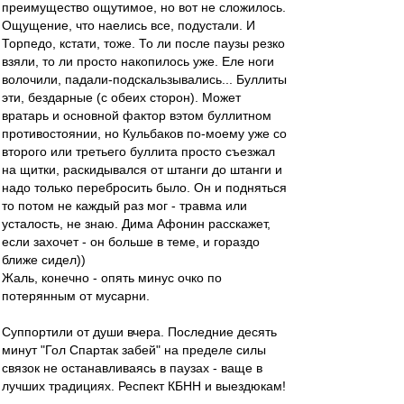
преимущество ощутимое, но вот не сложилось.
Ощущение, что наелись все, подустали. И
Торпедо, кстати, тоже. То ли после паузы резко
взяли, то ли просто накопилось уже. Еле ноги
волочили, падали-подскальзывались... Буллиты
эти, бездарные (с обеих сторон). Может
вратарь и основной фактор вэтом буллитном
противостоянии, но Кульбаков по-моему уже со
второго или третьего буллита просто съезжал
на щитки, раскидывался от штанги до штанги и
надо только перебросить было. Он и подняться
то потом не каждый раз мог - травма или
усталость, не знаю. Дима Афонин расскажет,
если захочет - он больше в теме, и гораздо
ближе сидел))
Жаль, конечно - опять минус очко по
потерянным от мусарни.
Суппортили от души вчера. Последние десять
минут "Гол Спартак забей" на пределе силы
связок не останавливаясь в паузах - ваще в
лучших традициях. Респект КБНН и выездюкам!