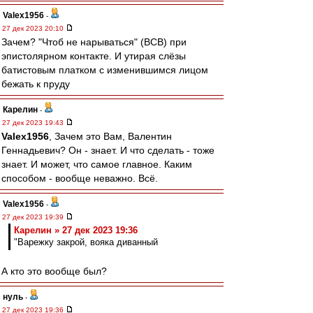
Valex1956
-
27 дек 2023 20:10
Зачем? "Чтоб не нарываться" (ВСВ) при
эпистолярном контакте. И утирая слёзы
батистовым платком с изменившимся лицом
бежать к пруду
Карелин
-
27 дек 2023 19:43
Valex1956
, Зачем это Вам, Валентин
Геннадьевич? Он - знает. И что сделать - тоже
знает. И может, что самое главное. Каким
способом - вообще неважно. Всё.
Valex1956
-
27 дек 2023 19:39
Карелин » 27 дек 2023 19:36
"Варежку закрой, вояка диванный
А кто это вообще был?
нуль
-
27 дек 2023 19:36