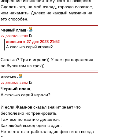
искренние извинения тому, кого ты оскорбил.
Сделать это, на мой взгляд, гораздо сложнее,
чем нахамить. Далеко не каждый мужчина на
это способен.
Черный плащ
-
27 дек 2023 22:09
авоська » 27 дек 2023 21:52
А сколько серий играли?
Сколько? Три и играли)) У нас три поражения
по буллитам из трех))
авоська
-
27 дек 2023 21:52
Черный плащ
,
А сколько серий играли?
И если Жамнов сказал значит знает что
бесполезно их тренировать.
Там всё по наитию делается.
Как любой выход один в один.
Не то что ты отработал один финт и он всегда