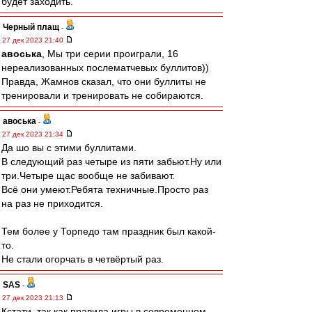
будет заходить.
Черный плащ
-
27 дек 2023 21:40
авоська
, Мы три серии проиграли, 16
нереализованных послематчевых буллитов))
Правда, Жамнов сказал, что они буллиты не
тренировали и тренировать не собираются.
авоська
-
27 дек 2023 21:34
Да шо вы с этими буллитами.
В следующий раз четыре из пяти забьют.Ну или
три.Четыре щас вообще не забивают.
Всё они умеют.Ребята техничные.Просто раз
на раз не приходится.
Тем более у Торпедо там праздник был какой-
то.
Не стали огорчать в четвёртый раз.
SAS
-
27 дек 2023 21:13
Кстати, так как правила игры в современном