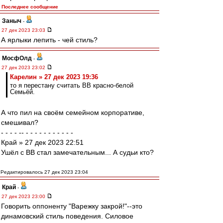
Последнее сообщение
Заныч
-
27 дек 2023 23:03
А ярлыки лепить - чей стиль?
МосфОлд
-
27 дек 2023 23:02
Карелин » 27 дек 2023 19:36
то я перестану считать ВВ красно-белой
Семьёй.
А что пил на своём семейном корпоративе,
смешивал?
- - - - -- - - - - - - - - - - -
Край » 27 дек 2023 22:51
Ушёл с ВВ стал замечательным... А судьи кто?
Редактировалось 27 дек 2023 23:04
Край
-
27 дек 2023 23:00
Говорить оппоненту "Варежку закрой!"--это
динамовский стиль поведения. Силовое