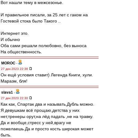
Вот нашли тему в межсезонье.
И правильное писали, за 25 лет с гаком на
Гостевой стока было Такого ..
Интернет это.
И обычно
Оба сами решали полюбовно, без выноса
На общественность.
MOROC
-
27 дек 2023 22:36
Он ещё условия ставит) Легенда Книги, хули.
Маразм, бля!
slava1
-
27 дек 2023 22:30
Как как, Спартак два и называть,Дубль можно.
Я девушкам всё прощаю,детства у них
нет,тренеры орут,на лёд падать ,не на травку.
Да и вообще,стресс у ней,врагу не
пожелаешь.Да и просто кость широкая может
быть.