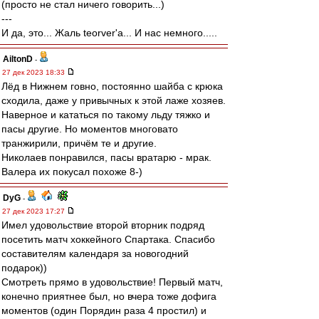
(просто не стал ничего говорить...)
---
И да, это... Жаль teorver'а... И нас немного.....
AiltonD
-
27 дек 2023 18:33
Лёд в Нижнем говно, постоянно шайба с крюка
сходила, даже у привычных к этой лаже хозяев.
Наверное и кататься по такому льду тяжко и
пасы другие. Но моментов многовато
транжирили, причём те и другие.
Николаев понравился, пасы вратарю - мрак.
Валера их покусал похоже 8-)
DyG
-
27 дек 2023 17:27
Имел удовольствие второй вторник подряд
посетить матч хоккейного Спартака. Спасибо
составителям календаря за новогодний
подарок))
Смотреть прямо в удовольствие! Первый матч,
конечно приятнее был, но вчера тоже дофига
моментов (один Порядин раза 4 простил) и