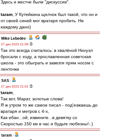
Здесь и жестче были "дискуссии".
taram
, У Кутейкина щелчок был такой, что он и
от своей синей мог вратаря пробить. Не
каждому дано)
Mike Lebedev
-
27 дек 2023 21:06
Так это всегда считалось: в хвалёной Нихуэл
бросали с ходу, а прославленная советская
школа - это обыграть и завезти прям носом с
ленточки
SAS
-
27 дек 2023 21:01
taram
,
Так вот, Марат, золотые слова!
Я ж утром то же самое писал - под'езжаешь до
вратаря и метров с 4-х,
Как ебан...ой, извините...в девятку со
Скоростью 150 км в час и будьте любезны!-:)
taram
-