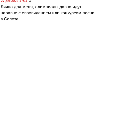
27 дек 2023 17:11
Лично для меня, олимпиады давно идут
наравне с евровидением или конкурсом песни
в Сопоте.
Много мишуры и мало спорта (музыки).
Поэтому, тема "поедут или не поедут" -
проходит на уровне шума.
Последний раз тема имела для меня смысл на
олимпиадах 1980 и 1984.
В 1980 я впервые попал в годичную
командировку на ТВ - было прикольно
общаться с коллегами со всего мира.
Особенно впечатлила одна француженка с
пятым номером под блузкой в прозрачную
сеточку. Но американцев не было (бойкот), а
ведь они уже тогда были безусловными
лидерами в технике и технологии ТВ.
А в 1984 уже советский бойкот-алаверды.
Поэтому, олимпийский футбольный турнир не