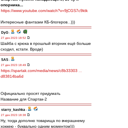
опорника...
https://www.youtube.com/watch?v=9jCGS7c9ktk
Интересные фантазии КБ-блогеров...)))
DyG
-
27 дек 2023 18:52
Шайба с крюка в прошлый вторник ещё больше
сходил, кстати. Вроде)
SAS
-
27 дек 2023 18:49
https://spartak.com/media/news/c8b33303 ...
d83814ba6d
Официально просят придумать
Название для Спартак-2
starry_kashka
-
27 дек 2023 18:38
Ну, тогда дополню товарища по вчерашнему
хоккею - буквально одним моментом)))