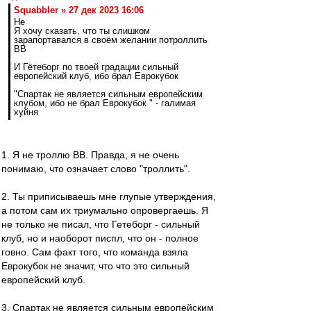
Squabbler » 27 дек 2023 16:06
Не
Я хочу сказать, что ты слишком
зарапортавался в своём желании потроллить
ВВ
И Гётеборг по твоей градации сильный
европейский клуб, ибо брал Еврокубок
"Спартак не является сильным европейским
клубом, ибо не брал Еврокубок " - галимая
хуйня
1. Я не троллю ВВ. Правда, я не очень
понимаю, что означает слово "троллить".
2. Ты приписываешь мне глупые утверждения,
а потом сам их триумально опровергаешь. Я
не только не писал, что Гетеборг - сильный
клуб, но и наоборот писпл, что он - полное
говно. Сам факт того, что команда взяла
Еврокубок не значит, что что это сильный
европейский клуб.
3. Спартак не является сильным европейским