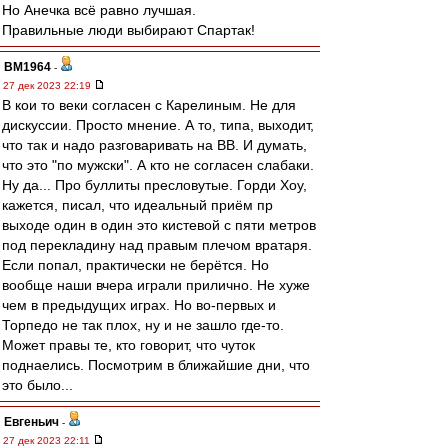
Но Анечка всё равно лучшая.
Правильные люди выбирают Спартак!
BM1964
-
27 дек 2023 22:19
В кои то веки согласен с Карелиным. Не для
дискуссии. Просто мнение. А то, типа, выходит,
что так и надо разговаривать на ВВ. И думать,
что это "по мужски". А кто не согласен слабаки.
Ну да... Про буллиты пресловутые. Горди Хоу,
кажется, писал, что идеальный приём пр
выходе один в один это кистевой с пяти метров
под перекладину над правым плечом вратаря.
Если попал, практически не берётся. Но
вообще наши вчера играли прилично. Не хуже
чем в предыдущих играх. Но во-первых и
Торпедо не так плох, ну и не зашло где-то.
Может правы те, кто говорит, что чуток
поднаелись. Посмотрим в ближайшие дни, что
это было...
Евгеньич
-
27 дек 2023 22:11