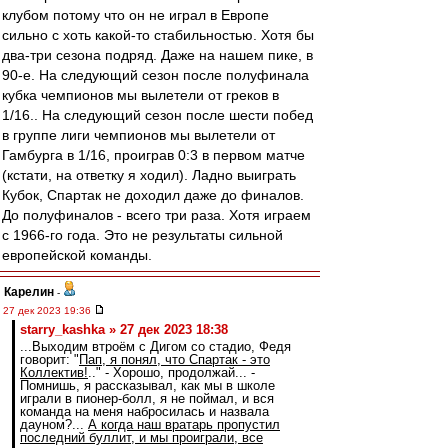
клубом потому что он не играл в Европе
сильно с хоть какой-то стабильностью. Хотя бы
два-три сезона подряд. Даже на нашем пике, в
90-е. На следующий сезон после полуфинала
кубка чемпионов мы вылетели от греков в
1/16.. На следующий сезон после шести побед
в группе лиги чемпионов мы вылетели от
Гамбурга в 1/16, проиграв 0:3 в первом матче
(кстати, на ответку я ходил). Ладно выиграть
Кубок, Спартак не доходил даже до финалов.
До полуфиналов - всего три раза. Хотя играем
с 1966-го года. Это не результаты сильной
европейской команды.
Карелин
-
27 дек 2023 19:36
starry_kashka » 27 дек 2023 18:38
...Выходим втроём с Дигом со стадио, Федя
говорит: "
Пап, я понял, что Спартак - это
Коллектив!
.." - Хорошо, продолжай... -
Помнишь, я рассказывал, как мы в школе
играли в пионер-болл, я не поймал, и вся
команда на меня набросилась и назвала
дауном?...
А когда наш вратарь пропустил
последний буллит, и мы проиграли, все