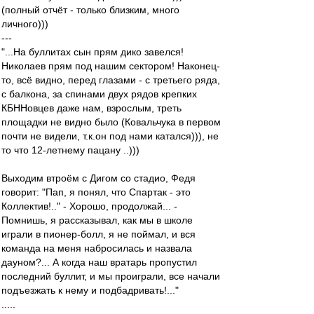
(полный отчёт - только близким, много
личного)))
---
"...На буллитах сын прям дико завелся!
Николаев прям под нашим сектором! Наконец-
то, всё видно, перед глазами - с третьего ряда,
с балкона, за спинами двух рядов крепких
КБННовцев даже нам, взрослым, треть
площадки не видно было (Ковальчука в первом
почти не видели, т.к.он под нами катался))), не
то что 12-летнему пацану ..)))
Выходим втроём с Дигом со стадио, Федя
говорит: "Пап, я понял, что Спартак - это
Коллектив!.." - Хорошо, продолжай... -
Помнишь, я рассказывал, как мы в школе
играли в пионер-болл, я не поймал, и вся
команда на меня набросилась и назвала
дауном?... А когда наш вратарь пропустил
последний буллит, и мы проиграли, все начали
подъезжать к нему и подбадривать!..."
.....