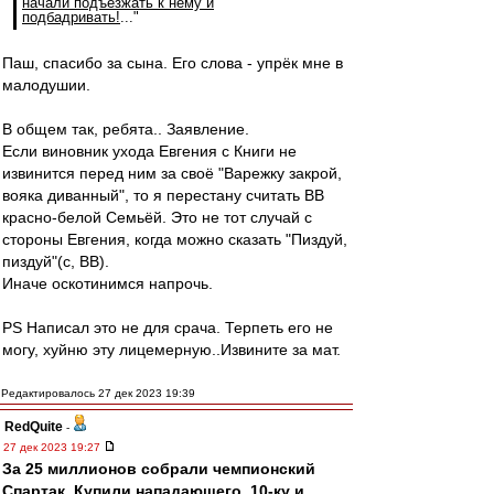
начали подъезжать к нему и
подбадривать!
..."
Паш, спасибо за сына. Его слова - упрёк мне в
малодушии.
В общем так, ребята.. Заявление.
Если виновник ухода Евгения с Книги не
извинится перед ним за своё "Варежку закрой,
вояка диванный", то я перестану считать ВВ
красно-белой Семьёй. Это не тот случай с
стороны Евгения, когда можно сказать "Пиздуй,
пиздуй"(с, ВВ).
Иначе оскотинимся напрочь.
PS Написал это не для срача. Терпеть его не
могу, хуйню эту лицемерную..Извините за мат.
Редактировалось 27 дек 2023 19:39
RedQuite
-
27 дек 2023 19:27
За 25 миллионов собрали чемпионский
Спартак. Купили нападающего, 10-ку и