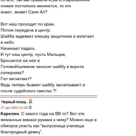
хоккее постоянно меняются, то кто
знает...может Саня Ал?
Вот наш проходит по краю.
Потом передача в центр.
Шайба задевает клюшку защитника и взлетает
в небо.
Начинает падать.
И тут наш центр, пусть Мальцев,
Бросается на нее и
Головой/шлемом заносит шайбу в ворота
соперника?
Гол засчитают?
Ведь теперь бывает шайбу засчитывают и
после судейского свистка ?!
Черный плащ
-
27 дек 2023 21:10
Карелин
, С какого года на ВВ то? Вот эти
жеманные взмахи руками к чему? Можно еще в
обморок упасть как "выпускница училища
благородный девиц".