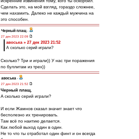
искренние извинения тому, кого ты оскорбил.
Сделать это, на мой взгляд, гораздо сложнее,
чем нахамить. Далеко не каждый мужчина на
это способен.
Черный плащ
-
27 дек 2023 22:09
авоська » 27 дек 2023 21:52
А сколько серий играли?
Сколько? Три и играли)) У нас три поражения
по буллитам из трех))
авоська
-
27 дек 2023 21:52
Черный плащ
,
А сколько серий играли?
И если Жамнов сказал значит знает что
бесполезно их тренировать.
Там всё по наитию делается.
Как любой выход один в один.
Не то что ты отработал один финт и он всегда