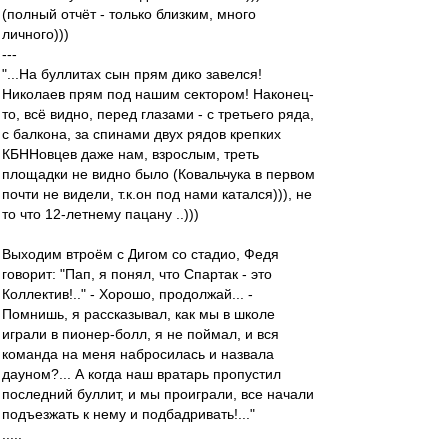
(полный отчёт - только близким, много
личного)))
---
"...На буллитах сын прям дико завелся!
Николаев прям под нашим сектором! Наконец-
то, всё видно, перед глазами - с третьего ряда,
с балкона, за спинами двух рядов крепких
КБННовцев даже нам, взрослым, треть
площадки не видно было (Ковальчука в первом
почти не видели, т.к.он под нами катался))), не
то что 12-летнему пацану ..)))
Выходим втроём с Дигом со стадио, Федя
говорит: "Пап, я понял, что Спартак - это
Коллектив!.." - Хорошо, продолжай... -
Помнишь, я рассказывал, как мы в школе
играли в пионер-болл, я не поймал, и вся
команда на меня набросилась и назвала
дауном?... А когда наш вратарь пропустил
последний буллит, и мы проиграли, все начали
подъезжать к нему и подбадривать!..."
.....