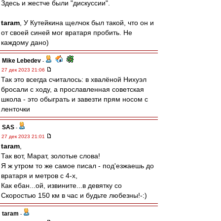
Здесь и жестче были "дискуссии".
taram
, У Кутейкина щелчок был такой, что он и
от своей синей мог вратаря пробить. Не
каждому дано)
Mike Lebedev
-
27 дек 2023 21:06
Так это всегда считалось: в хвалёной Нихуэл
бросали с ходу, а прославленная советская
школа - это обыграть и завезти прям носом с
ленточки
SAS
-
27 дек 2023 21:01
taram
,
Так вот, Марат, золотые слова!
Я ж утром то же самое писал - под'езжаешь до
вратаря и метров с 4-х,
Как ебан...ой, извините...в девятку со
Скоростью 150 км в час и будьте любезны!-:)
taram
-