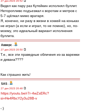
27 дек 2023 20:52
Видел как пару раз Кутейкин исполнял буллит.
Неторопливо подъезжал к воротам и метров с
5-7 щёлкал мимо вратаря.
Я, конечно, ни разу в жизни в хоккей на коньках
не играл (а если и играл, то не помню), но, по-
моему, это идеальный вариант исполнения
буллита.
Авверс
-
27 дек 2023 20:50
Т.е., все эти праведные обличеия из-за варежки
и дивана????
Как страшно жить!
SAS
-
27 дек 2023 20:48
https://youtu.be/r7r-4wZsERc?
si=He4RbcY2y3u28B-v
-:)