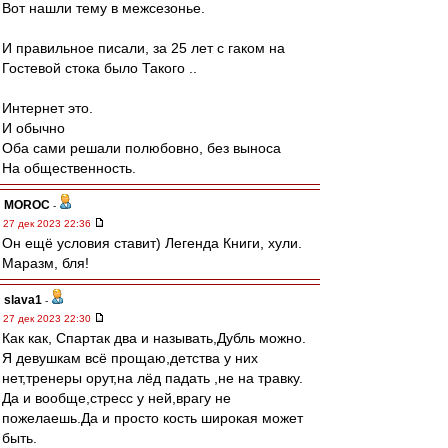
Вот нашли тему в межсезонье.
И правильное писали, за 25 лет с гаком на
Гостевой стока было Такого ..
Интернет это.
И обычно
Оба сами решали полюбовно, без выноса
На общественность.
MOROC
-
27 дек 2023 22:36
Он ещё условия ставит) Легенда Книги, хули.
Маразм, бля!
slava1
-
27 дек 2023 22:30
Как как, Спартак два и называть,Дубль можно.
Я девушкам всё прощаю,детства у них
нет,тренеры орут,на лёд падать ,не на травку.
Да и вообще,стресс у ней,врагу не
пожелаешь.Да и просто кость широкая может
быть.