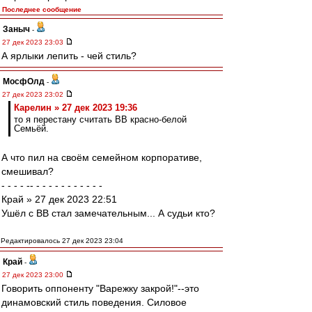
Последнее сообщение
Заныч
-
27 дек 2023 23:03
А ярлыки лепить - чей стиль?
МосфОлд
-
27 дек 2023 23:02
Карелин » 27 дек 2023 19:36
то я перестану считать ВВ красно-белой
Семьёй.
А что пил на своём семейном корпоративе,
смешивал?
- - - - -- - - - - - - - - - - -
Край » 27 дек 2023 22:51
Ушёл с ВВ стал замечательным... А судьи кто?
Редактировалось 27 дек 2023 23:04
Край
-
27 дек 2023 23:00
Говорить оппоненту "Варежку закрой!"--это
динамовский стиль поведения. Силовое