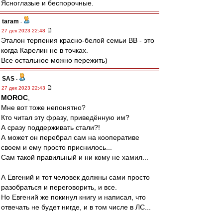
Ясноглазые и беспорочные.
taram
-
27 дек 2023 22:48
Эталон терпения красно-белой семьи ВВ - это
когда Карелин не в точках.
Все остальное можно пережить)
SAS
-
27 дек 2023 22:43
MOROC
,
Мне вот тоже непонятно?
Кто читал эту фразу, приведённую им?
А сразу поддерживать стали?!
А может он перебрал сам на кооперативе
своем и ему просто приснилось...
Сам такой правильный и ни кому не хамил...
А Евгений и тот человек должны сами просто
разобраться и переговорить, и все.
Но Евгений же покинул книгу и написал, что
отвечать не будет нигде, и в том числе в ЛС...