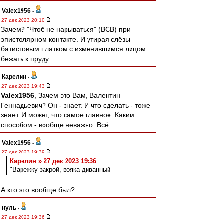
Valex1956
-
27 дек 2023 20:10
Зачем? "Чтоб не нарываться" (ВСВ) при
эпистолярном контакте. И утирая слёзы
батистовым платком с изменившимся лицом
бежать к пруду
Карелин
-
27 дек 2023 19:43
Valex1956
, Зачем это Вам, Валентин
Геннадьевич? Он - знает. И что сделать - тоже
знает. И может, что самое главное. Каким
способом - вообще неважно. Всё.
Valex1956
-
27 дек 2023 19:39
Карелин » 27 дек 2023 19:36
"Варежку закрой, вояка диванный
А кто это вообще был?
нуль
-
27 дек 2023 19:36