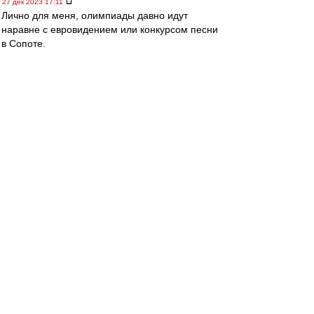
27 дек 2023 17:11
Лично для меня, олимпиады давно идут
наравне с евровидением или конкурсом песни
в Сопоте.
Много мишуры и мало спорта (музыки).
Поэтому, тема "поедут или не поедут" -
проходит на уровне шума.
Последний раз тема имела для меня смысл на
олимпиадах 1980 и 1984.
В 1980 я впервые попал в годичную
командировку на ТВ - было прикольно
общаться с коллегами со всего мира.
Особенно впечатлила одна француженка с
пятым номером под блузкой в прозрачную
сеточку. Но американцев не было (бойкот), а
ведь они уже тогда были безусловными
лидерами в технике и технологии ТВ.
А в 1984 уже советский бойкот-алаверды.
Поэтому, олимпийский футбольный турнир не