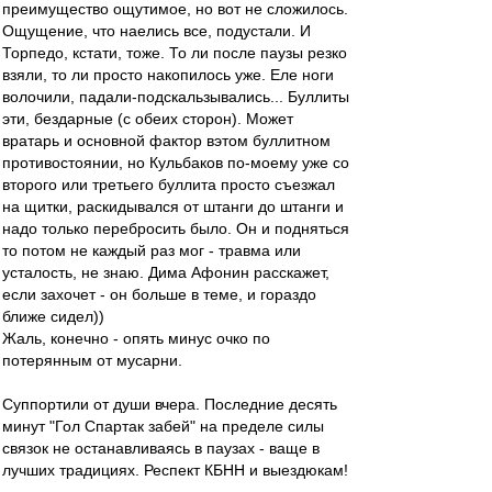
преимущество ощутимое, но вот не сложилось.
Ощущение, что наелись все, подустали. И
Торпедо, кстати, тоже. То ли после паузы резко
взяли, то ли просто накопилось уже. Еле ноги
волочили, падали-подскальзывались... Буллиты
эти, бездарные (с обеих сторон). Может
вратарь и основной фактор вэтом буллитном
противостоянии, но Кульбаков по-моему уже со
второго или третьего буллита просто съезжал
на щитки, раскидывался от штанги до штанги и
надо только перебросить было. Он и подняться
то потом не каждый раз мог - травма или
усталость, не знаю. Дима Афонин расскажет,
если захочет - он больше в теме, и гораздо
ближе сидел))
Жаль, конечно - опять минус очко по
потерянным от мусарни.
Суппортили от души вчера. Последние десять
минут "Гол Спартак забей" на пределе силы
связок не останавливаясь в паузах - ваще в
лучших традициях. Респект КБНН и выездюкам!