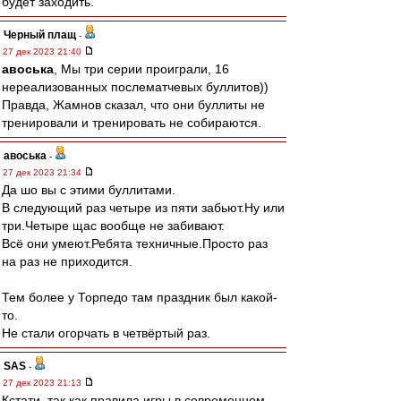
будет заходить.
Черный плащ
-
27 дек 2023 21:40
авоська
, Мы три серии проиграли, 16
нереализованных послематчевых буллитов))
Правда, Жамнов сказал, что они буллиты не
тренировали и тренировать не собираются.
авоська
-
27 дек 2023 21:34
Да шо вы с этими буллитами.
В следующий раз четыре из пяти забьют.Ну или
три.Четыре щас вообще не забивают.
Всё они умеют.Ребята техничные.Просто раз
на раз не приходится.
Тем более у Торпедо там праздник был какой-
то.
Не стали огорчать в четвёртый раз.
SAS
-
27 дек 2023 21:13
Кстати, так как правила игры в современном