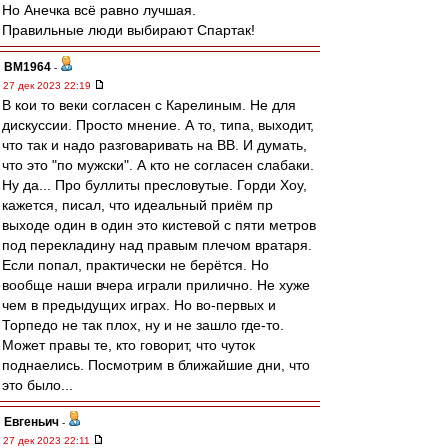
Но Анечка всё равно лучшая.
Правильные люди выбирают Спартак!
BM1964
-
27 дек 2023 22:19
В кои то веки согласен с Карелиным. Не для
дискуссии. Просто мнение. А то, типа, выходит,
что так и надо разговаривать на ВВ. И думать,
что это "по мужски". А кто не согласен слабаки.
Ну да... Про буллиты пресловутые. Горди Хоу,
кажется, писал, что идеальный приём пр
выходе один в один это кистевой с пяти метров
под перекладину над правым плечом вратаря.
Если попал, практически не берётся. Но
вообще наши вчера играли прилично. Не хуже
чем в предыдущих играх. Но во-первых и
Торпедо не так плох, ну и не зашло где-то.
Может правы те, кто говорит, что чуток
поднаелись. Посмотрим в ближайшие дни, что
это было...
Евгеньич
-
27 дек 2023 22:11