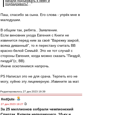
начали подъезжать к нему и
подбадривать!
..."
Паш, спасибо за сына. Его слова - упрёк мне в
малодушии.
В общем так, ребята.. Заявление.
Если виновник ухода Евгения с Книги не
извинится перед ним за своё "Варежку закрой,
вояка диванный", то я перестану считать ВВ
красно-белой Семьёй. Это не тот случай с
стороны Евгения, когда можно сказать "Пиздуй,
пиздуй"(с, ВВ).
Иначе оскотинимся напрочь.
PS Написал это не для срача. Терпеть его не
могу, хуйню эту лицемерную..Извините за мат.
Редактировалось 27 дек 2023 19:39
RedQuite
-
27 дек 2023 19:27
За 25 миллионов собрали чемпионский
Спартак. Купили нападающего, 10-ку и