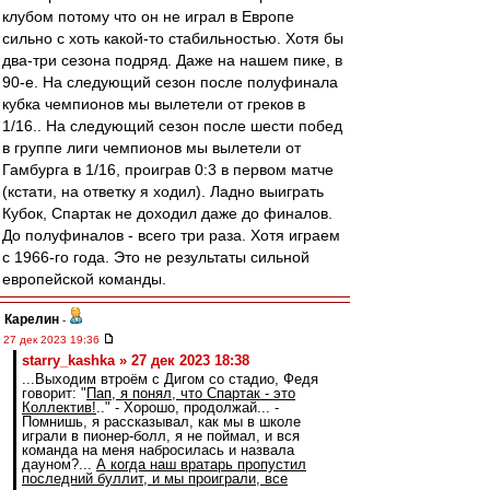
клубом потому что он не играл в Европе
сильно с хоть какой-то стабильностью. Хотя бы
два-три сезона подряд. Даже на нашем пике, в
90-е. На следующий сезон после полуфинала
кубка чемпионов мы вылетели от греков в
1/16.. На следующий сезон после шести побед
в группе лиги чемпионов мы вылетели от
Гамбурга в 1/16, проиграв 0:3 в первом матче
(кстати, на ответку я ходил). Ладно выиграть
Кубок, Спартак не доходил даже до финалов.
До полуфиналов - всего три раза. Хотя играем
с 1966-го года. Это не результаты сильной
европейской команды.
Карелин
-
27 дек 2023 19:36
starry_kashka » 27 дек 2023 18:38
...Выходим втроём с Дигом со стадио, Федя
говорит: "
Пап, я понял, что Спартак - это
Коллектив!
.." - Хорошо, продолжай... -
Помнишь, я рассказывал, как мы в школе
играли в пионер-болл, я не поймал, и вся
команда на меня набросилась и назвала
дауном?...
А когда наш вратарь пропустил
последний буллит, и мы проиграли, все