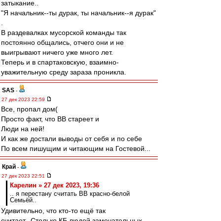
затыкание..
"Я начальник--ты дурак, ты начальник--я дурак"
.
В раздевалках мусорской команды так
постоянно общались, отчего они и не
выигрывают ничего уже много лет.
Теперь и в спартаковскую, взаимно-
уважительную среду зараза проникла.
SAS
-
27 дек 2023 22:59
Все, пропал дом(
Просто факт, что ВВ стареет и
Люди на ней!
И как же достали выводы от себя и по себе
По всем пишущим и читающим на Гостевой...
Край
-
27 дек 2023 22:51
Карелин » 27 дек 2023, 19:36
.. я перестану считать ВВ красно-белой
Семьёй..
Удивительно, что кто-то ещё так
считает...Столько КБ людей замечательных