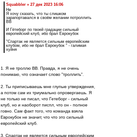
Squabbler » 27 дек 2023 16:06
Не
Я хочу сказать, что ты слишком
зарапортавался в своём желании потроллить
ВВ
И Гётеборг по твоей градации сильный
европейский клуб, ибо брал Еврокубок
"Спартак не является сильным европейским
клубом, ибо не брал Еврокубок " - галимая
хуйня
1. Я не троллю ВВ. Правда, я не очень
понимаю, что означает слово "троллить".
2. Ты приписываешь мне глупые утверждения,
а потом сам их триумально опровергаешь. Я
не только не писал, что Гетеборг - сильный
клуб, но и наоборот писпл, что он - полное
говно. Сам факт того, что команда взяла
Еврокубок не значит, что что это сильный
европейский клуб.
3. Спартак не является сильным европейским