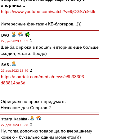
опорника...
https://www.youtube.com/watch?v=9jCGS7c9ktk
Интересные фантазии КБ-блогеров...)))
DyG
-
27 дек 2023 18:52
Шайба с крюка в прошлый вторник ещё больше
сходил, кстати. Вроде)
SAS
-
27 дек 2023 18:49
https://spartak.com/media/news/c8b33303 ...
d83814ba6d
Официально просят придумать
Название для Спартак-2
starry_kashka
-
27 дек 2023 18:38
Ну, тогда дополню товарища по вчерашнему
хоккею - буквально одним моментом)))