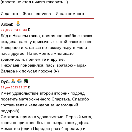
(просто не стал ничего говорить...)
---
И да, это... Жаль teorver'а... И нас немного.....
AiltonD
-
27 дек 2023 18:33
Лёд в Нижнем говно, постоянно шайба с крюка
сходила, даже у привычных к этой лаже хозяев.
Наверное и кататься по такому льду тяжко и
пасы другие. Но моментов многовато
транжирили, причём те и другие.
Николаев понравился, пасы вратарю - мрак.
Валера их покусал похоже 8-)
DyG
-
27 дек 2023 17:27
Имел удовольствие второй вторник подряд
посетить матч хоккейного Спартака. Спасибо
составителям календаря за новогодний
подарок))
Смотреть прямо в удовольствие! Первый матч,
конечно приятнее был, но вчера тоже дофига
моментов (один Порядин раза 4 простил) и