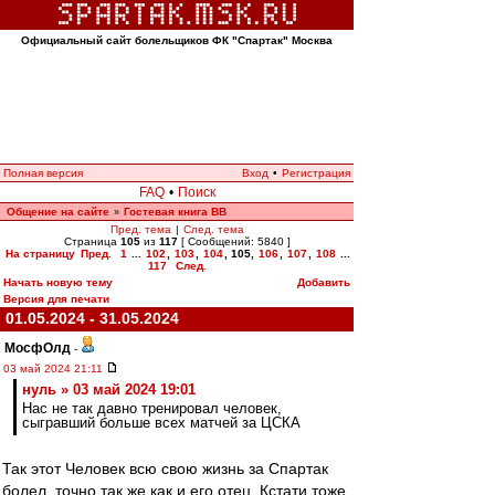
Официальный сайт болельщиков ФК "Спартак" Москва
Полная версия
Вход
•
Регистрация
FAQ
•
Поиск
Общение на сайте
Гостевая книга ВВ
»
Пред. тема
|
След. тема
Страница
105
из
117
[ Сообщений: 5840 ]
На страницу
Пред.
1
...
102
,
103
,
104
,
105
,
106
,
107
,
108
...
117
След.
Начать новую тему
Добавить
Версия для печати
01.05.2024 - 31.05.2024
МосфОлд
-
03 май 2024 21:11
нуль » 03 май 2024 19:01
Нас не так давно тренировал человек,
сыгравший больше всех матчей за ЦСКА
Так этот Человек всю свою жизнь за Спартак
болел, точно так же как и его отец. Кстати тоже