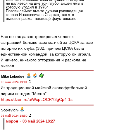
не валяется на дне той глубочайшей ямы в
которую угодил в 1976г.
Позови сейчас чья-то дурная руководящая
голова Игнашевича в Спартак, так это
вызовет раскол похлещё фаустовского
Нас не так давно тренировал человек,
сыгравший больше всех матчей за ЦСКА за всю
историю их клуба (382, причем ЦСКА была
единственной командой, за которую он играл).
И ничего, никакого отторжения и раскола не
вызвал.
Mike Lebedev
-
03 май 2024 19:01
Из традиционной майской околофутбольной
лирики сегодня "Мечта"
https://dzen.ru/a/WxpLOCRY3gCp4-1s
Soplevich
-
03 май 2024 18:50
морон » 03 май 2024 18:27