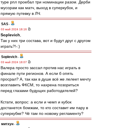
туре рпл проебал три номинации разом. Дерби
мусорам как матч, выход в суперкубок, и
прямую путевку в ЛЧ.
SAS
-
03 май 2024 18:16
Soplevich
,
Так у них три состава, вот и будут друг с другом
играть?!-:)
Soplevich
-
03 май 2024 18:07
Валера просто зассал против нас играть в
финале пути регионов. А если б опять
просрал? А, так как в душе всё же лелеет мечту
возглавить ФКСМ, то нахрена позориться
перед глазами будущих работодателей?
Кстати, вопрос: а если и чемп и кубок
достанется бомжам, то кто составит им пару в
суперкубке? Чё там по новому регламенту?
митхун
-