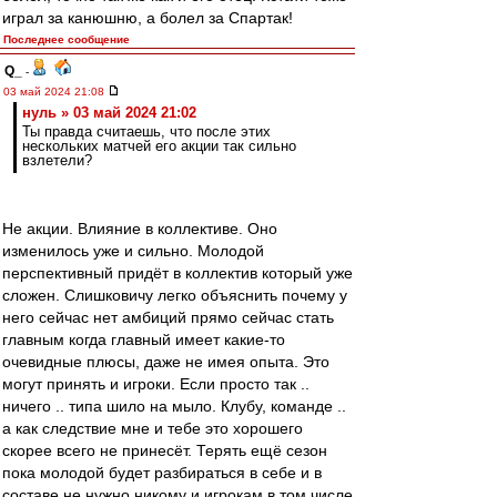
играл за канюшню, а болел за Спартак!
Последнее сообщение
Q_
-
03 май 2024 21:08
нуль » 03 май 2024 21:02
Ты правда считаешь, что после этих
нескольких матчей его акции так сильно
взлетели?
Не акции. Влияние в коллективе. Оно
изменилось уже и сильно. Молодой
перспективный придёт в коллектив который уже
сложен. Слишковичу легко объяснить почему у
него сейчас нет амбиций прямо сейчас стать
главным когда главный имеет какие-то
очевидные плюсы, даже не имея опыта. Это
могут принять и игроки. Если просто так ..
ничего .. типа шило на мыло. Клубу, команде ..
а как следствие мне и тебе это хорошего
скорее всего не принесёт. Терять ещё сезон
пока молодой будет разбираться в себе и в
составе не нужно никому и игрокам в том числе