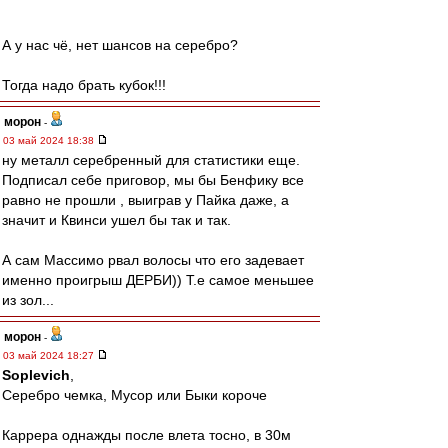
А у нас чё, нет шансов на серебро?
Тогда надо брать кубок!!!
морон
-
03 май 2024 18:38
ну металл серебренный для статистики еще.
Подписал себе приговор, мы бы Бенфику все
равно не прошли , выиграв у Пайка даже, а
значит и Квинси ушел бы так и так.
А сам Массимо рвал волосы что его задевает
именно проигрыш ДЕРБИ)) Т.е самое меньшее
из зол...
морон
-
03 май 2024 18:27
Soplevich
,
Серебро чемка, Мусор или Быки короче
Каррера однажды после влета тосно, в 30м