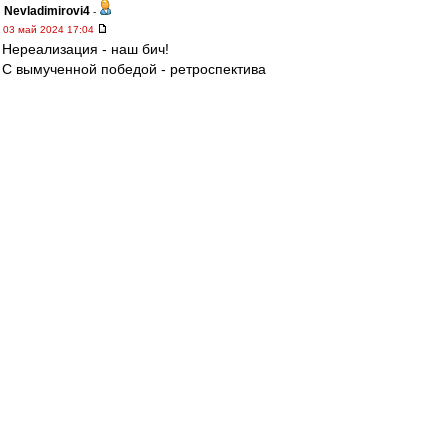
Nevladimirovi4
-
03 май 2024 17:04
Нереализация - наш бич!
С вымученной победой - ретроспектива
"Глушаков - похороны" на молодежном уровне.
МосфОлд
-
03 май 2024 17:03
«На заседании КДК я озвучил, что не имею
никакой предвзятости по отношению к
женщинам-арбитрам. Нас судили женщины и
на товарищеских матчах, и на матчах легенд. Я
указывал не на пол арбитра, а исключительно
на факт того, что человек, который не судил
даже Вторую лигу в этом сезоне, назначен на
наш матч.
В КДК посчитали, что это дискриминация по
полу.
Фактически, я получил
дисквалификацию за то, что просто назвал
ее женщиной.
Но важно подчеркнуть, что мои
претензии к судейству не связаны с тем, что
арбитр — женщина. Будь на ее месте мужчина,
я бы спросил: «Почему назначили мужчину?».