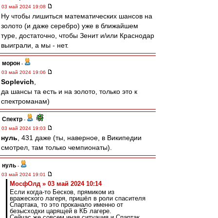
03 май 2024 19:08
Ну чтобы лишиться математических шансов на
золото (и даже серебро) уже в ближайшем
туре, достаточно, чтобы Зенит и/или Краснодар
выиграли, а мы - нет.
морон
-
03 май 2024 19:06
Soplevich
,
да шансы та есть и на золото, только это к
спектроманам)
Спектр
-
03 май 2024 19:03
нуль
, 431 даже (ты, наверное, в Википедии
смотрел, там только чемпионаты).
нуль
-
03 май 2024 19:01
МосфОлд » 03 май 2024 10:14
Если когда-то Бесков, прямиком из
вражеского лагеря, пришёл в роли спасителя
Спартака, то это проканало именно от
безысходки царящей в КБ лагере.
Сейчас же совсем иная ситуация и Спартак