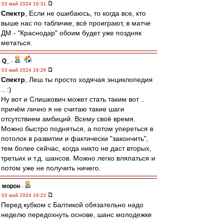
03 май 2024 19:31
Спектр
, Если не ошибаюсь, то когда все, кто
выше нас по табличке, всё проиграют, в матче
ДМ - "Краснодар" обоим будет уже поздняк
метаться.
Q_
-
03 май 2024 19:28
Спектр
, Леш ты просто ходячая энциклопедия
.. :)
Ну вот и Слишкович может стать таким вот ..
причём лично я не считаю такие шаги
отсутствием амбиций. Всему своё время.
Можно быстро подняться, а потом упереться в
потолок в развитии и фактически "закончить",
тем более сейчас, когда никто не даст вторых,
третьих и т.д. шансов. Можно легко вляпаться и
потом уже не получить ничего.
морон
-
03 май 2024 19:22
Перед кубком с Балтикой обязательно надо
неделю передохнуть основе, шанс молодежке