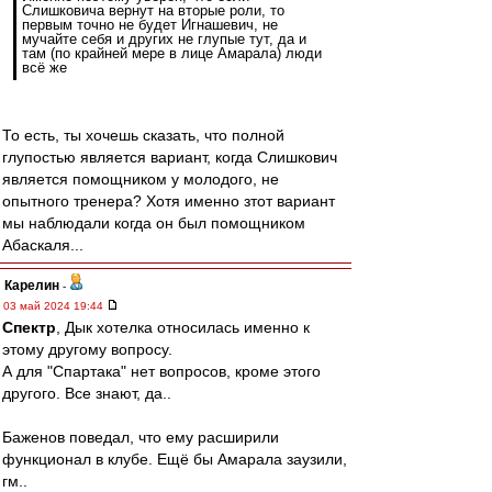
Слишковича вернут на вторые роли, то
первым точно не будет Игнашевич, не
мучайте себя и других не глупые тут, да и
там (по крайней мере в лице Амарала) люди
всё же
То есть, ты хочешь сказать, что полной
глупостью является вариант, когда Слишкович
является помощником у молодого, не
опытного тренера? Хотя именно зтот вариант
мы наблюдали когда он был помощником
Абаскаля...
Карелин
-
03 май 2024 19:44
Спектр
, Дык хотелка относилась именно к
этому другому вопросу.
А для "Спартака" нет вопросов, кроме этого
другого. Все знают, да..
Баженов поведал, что ему расширили
функционал в клубе. Ещё бы Амарала заузили,
гм..