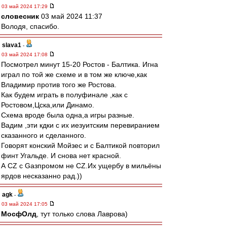
03 май 2024 17:29
словесник
03 май 2024 11:37
Володя, спасибо.
slava1
-
03 май 2024 17:08
Посмотрел минут 15-20 Ростов - Балтика. Игна
играл по той же схеме и в том же ключе,как
Владимир против того же Ростова.
Как будем играть в полуфинале ,как с
Ростовом,Цска,или Динамо.
Схема вроде была одна,а игры разные.
Вадим ,эти кдки с их иезуитским перевиранием
сказанного и сделанного.
Говорят конский Мойзес и с Балтикой повторил
финт Угальде. И снова нет красной.
А CZ с Gазпромом не CZ.Их ущербу в мильёны
ярдов несказанно рад.))
agk
-
03 май 2024 17:05
МосфОлд
, тут только слова Лаврова)