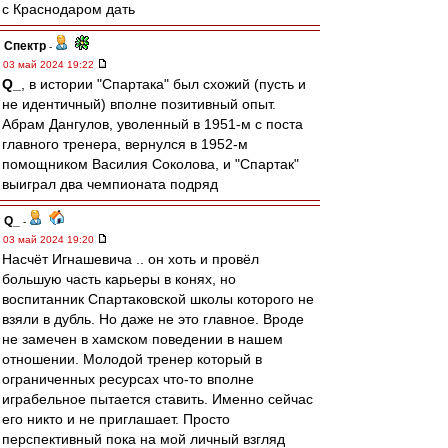
с Краснодаром дать
Спектр
-
03 май 2024 19:22
Q_
, в истории "Спартака" был схожий (пусть и
не идентичный) вполне позитивный опыт.
Абрам Дангулов, уволенный в 1951-м с поста
главного тренера, вернулся в 1952-м
помощником Василия Соколова, и "Спартак"
выиграл два чемпионата подряд
Q_
-
03 май 2024 19:20
Насчёт Игнашевича .. он хоть и провёл
большую часть карьеры в конях, но
воспитанник Спартаковской школы которого не
взяли в дубль. Но даже не это главное. Вроде
не замечен в хамском поведении в нашем
отношении. Молодой тренер который в
ограниченных ресурсах что-то вполне
играбельное пытается ставить. Именно сейчас
его никто и не приглашает. Просто
перспективный пока на мой личный взгляд