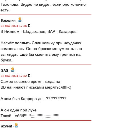
Тихонова. Видео не видел, если оно конечно
есть.
Карелин
-
03 май 2024 17:36
В Нижнем - Шадыханов, ВАР - Казарцев.
Насчёт поплыть Слишковичу при неудачах
сомневаюсь. Он на бровке монументально
выглядит. Ещё бы сменить ему треники на
бруки..
SAS
-
03 май 2024 17:32
Самое веселое время, когда на
ВВ начинают письками меряться!!!!-:)
А кем был Каррера до...?????????
А он один при луке
Такой...еббб!!!!!!;;;;;!!!!!!!;;;;;;!!!!!!!
azvent
-