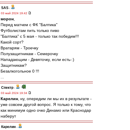
SAS
-
03 май 2024 19:42
морон
,
Перед матчем с ФК "Балтика"
Футболистам пить только пиво
"Балтика" с 5 мая - только так победим!!!
Какой сорт?
Вратарям - Троечку
Полузащитникам - Семерочку
Нападающим - Девяточку, если есть-:)
Защитникам?
Безалкогольное 0 !!!
...
Спектр
-
03 май 2024 19:34
Карелин
, ну, опередим ли мы их в результате -
уже совсем другой вопрос. Я только к тому, что
как минимум одно очко Динамо или Краснодар
наберут
Карелин
-