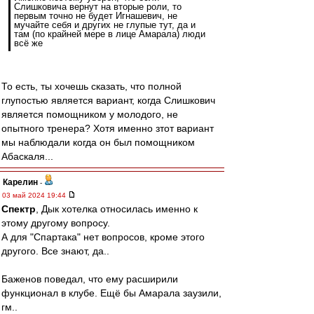
Слишковича вернут на вторые роли, то
первым точно не будет Игнашевич, не
мучайте себя и других не глупые тут, да и
там (по крайней мере в лице Амарала) люди
всё же
То есть, ты хочешь сказать, что полной
глупостью является вариант, когда Слишкович
является помощником у молодого, не
опытного тренера? Хотя именно зтот вариант
мы наблюдали когда он был помощником
Абаскаля...
Карелин
-
03 май 2024 19:44
Спектр
, Дык хотелка относилась именно к
этому другому вопросу.
А для "Спартака" нет вопросов, кроме этого
другого. Все знают, да..
Баженов поведал, что ему расширили
функционал в клубе. Ещё бы Амарала заузили,
гм..