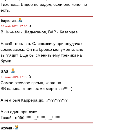
Тихонова. Видео не видел, если оно конечно
есть.
Карелин
-
03 май 2024 17:36
В Нижнем - Шадыханов, ВАР - Казарцев.
Насчёт поплыть Слишковичу при неудачах
сомневаюсь. Он на бровке монументально
выглядит. Ещё бы сменить ему треники на
бруки..
SAS
-
03 май 2024 17:32
Самое веселое время, когда на
ВВ начинают письками меряться!!!!-:)
А кем был Каррера до...?????????
А он один при луке
Такой...еббб!!!!!!;;;;;!!!!!!!;;;;;;!!!!!!!
azvent
-