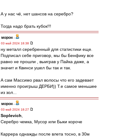
А у нас чё, нет шансов на серебро?
Тогда надо брать кубок!!!
морон
-
03 май 2024 18:38
ну металл серебренный для статистики еще.
Подписал себе приговор, мы бы Бенфику все
равно не прошли , выиграв у Пайка даже, а
значит и Квинси ушел бы так и так.
А сам Массимо рвал волосы что его задевает
именно проигрыш ДЕРБИ)) Т.е самое меньшее
из зол...
морон
-
03 май 2024 18:27
Soplevich
,
Серебро чемка, Мусор или Быки короче
Каррера однажды после влета тосно, в 30м