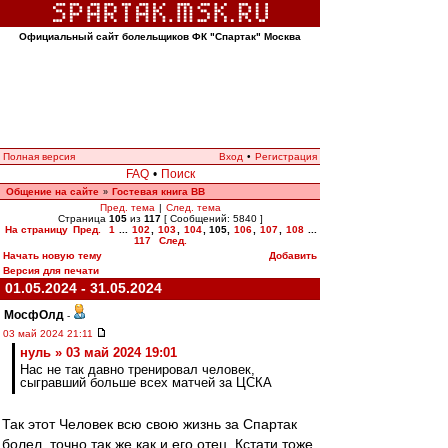
Официальный сайт болельщиков ФК "Спартак" Москва
Полная версия
Вход
•
Регистрация
FAQ
•
Поиск
Общение на сайте
Гостевая книга ВВ
»
Пред. тема
|
След. тема
Страница
105
из
117
[ Сообщений: 5840 ]
На страницу
Пред.
1
...
102
,
103
,
104
,
105
,
106
,
107
,
108
...
117
След.
Начать новую тему
Добавить
Версия для печати
01.05.2024 - 31.05.2024
МосфОлд
-
03 май 2024 21:11
нуль » 03 май 2024 19:01
Нас не так давно тренировал человек,
сыгравший больше всех матчей за ЦСКА
Так этот Человек всю свою жизнь за Спартак
болел, точно так же как и его отец. Кстати тоже