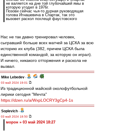
не валяется на дне той глубочайшей ямы в
которую угодил в 1976г.
Позови сейчас чья-то дурная руководящая
голова Игнашевича в Спартак, так это
вызовет раскол похлещё фаустовского
Нас не так давно тренировал человек,
сыгравший больше всех матчей за ЦСКА за всю
историю их клуба (382, причем ЦСКА была
единственной командой, за которую он играл).
И ничего, никакого отторжения и раскола не
вызвал.
Mike Lebedev
-
03 май 2024 19:01
Из традиционной майской околофутбольной
лирики сегодня "Мечта"
https://dzen.ru/a/WxpLOCRY3gCp4-1s
Soplevich
-
03 май 2024 18:50
морон » 03 май 2024 18:27