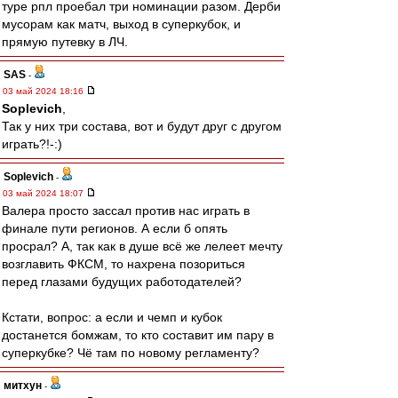
туре рпл проебал три номинации разом. Дерби
мусорам как матч, выход в суперкубок, и
прямую путевку в ЛЧ.
SAS
-
03 май 2024 18:16
Soplevich
,
Так у них три состава, вот и будут друг с другом
играть?!-:)
Soplevich
-
03 май 2024 18:07
Валера просто зассал против нас играть в
финале пути регионов. А если б опять
просрал? А, так как в душе всё же лелеет мечту
возглавить ФКСМ, то нахрена позориться
перед глазами будущих работодателей?
Кстати, вопрос: а если и чемп и кубок
достанется бомжам, то кто составит им пару в
суперкубке? Чё там по новому регламенту?
митхун
-