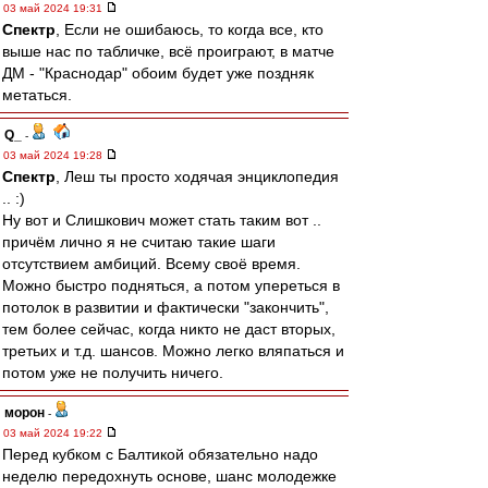
03 май 2024 19:31
Спектр
, Если не ошибаюсь, то когда все, кто
выше нас по табличке, всё проиграют, в матче
ДМ - "Краснодар" обоим будет уже поздняк
метаться.
Q_
-
03 май 2024 19:28
Спектр
, Леш ты просто ходячая энциклопедия
.. :)
Ну вот и Слишкович может стать таким вот ..
причём лично я не считаю такие шаги
отсутствием амбиций. Всему своё время.
Можно быстро подняться, а потом упереться в
потолок в развитии и фактически "закончить",
тем более сейчас, когда никто не даст вторых,
третьих и т.д. шансов. Можно легко вляпаться и
потом уже не получить ничего.
морон
-
03 май 2024 19:22
Перед кубком с Балтикой обязательно надо
неделю передохнуть основе, шанс молодежке