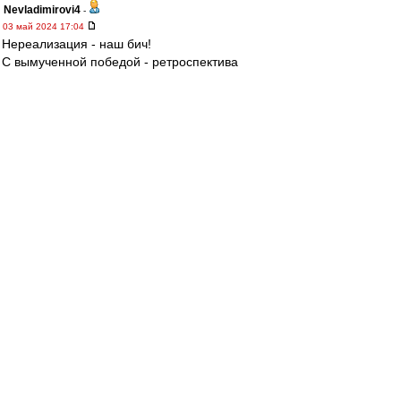
Nevladimirovi4
-
03 май 2024 17:04
Нереализация - наш бич!
С вымученной победой - ретроспектива
"Глушаков - похороны" на молодежном уровне.
МосфОлд
-
03 май 2024 17:03
«На заседании КДК я озвучил, что не имею
никакой предвзятости по отношению к
женщинам-арбитрам. Нас судили женщины и
на товарищеских матчах, и на матчах легенд. Я
указывал не на пол арбитра, а исключительно
на факт того, что человек, который не судил
даже Вторую лигу в этом сезоне, назначен на
наш матч.
В КДК посчитали, что это дискриминация по
полу.
Фактически, я получил
дисквалификацию за то, что просто назвал
ее женщиной.
Но важно подчеркнуть, что мои
претензии к судейству не связаны с тем, что
арбитр — женщина. Будь на ее месте мужчина,
я бы спросил: «Почему назначили мужчину?».