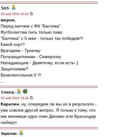
SAS
-
03 май 2024 19:42
морон
,
Перед матчем с ФК "Балтика"
Футболистам пить только пиво
"Балтика" с 5 мая - только так победим!!!
Какой сорт?
Вратарям - Троечку
Полузащитникам - Семерочку
Нападающим - Девяточку, если есть-:)
Защитникам?
Безалкогольное 0 !!!
...
Спектр
-
03 май 2024 19:34
Карелин
, ну, опередим ли мы их в результате -
уже совсем другой вопрос. Я только к тому, что
как минимум одно очко Динамо или Краснодар
наберут
Карелин
-