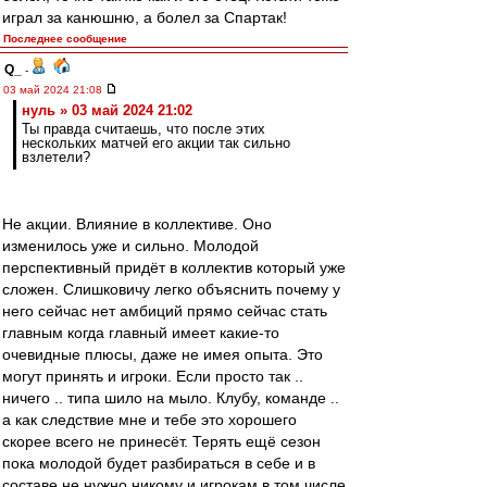
играл за канюшню, а болел за Спартак!
Последнее сообщение
Q_
-
03 май 2024 21:08
нуль » 03 май 2024 21:02
Ты правда считаешь, что после этих
нескольких матчей его акции так сильно
взлетели?
Не акции. Влияние в коллективе. Оно
изменилось уже и сильно. Молодой
перспективный придёт в коллектив который уже
сложен. Слишковичу легко объяснить почему у
него сейчас нет амбиций прямо сейчас стать
главным когда главный имеет какие-то
очевидные плюсы, даже не имея опыта. Это
могут принять и игроки. Если просто так ..
ничего .. типа шило на мыло. Клубу, команде ..
а как следствие мне и тебе это хорошего
скорее всего не принесёт. Терять ещё сезон
пока молодой будет разбираться в себе и в
составе не нужно никому и игрокам в том числе