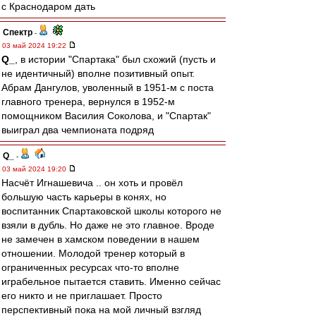
с Краснодаром дать
Спектр
-
03 май 2024 19:22
Q_
, в истории "Спартака" был схожий (пусть и
не идентичный) вполне позитивный опыт.
Абрам Дангулов, уволенный в 1951-м с поста
главного тренера, вернулся в 1952-м
помощником Василия Соколова, и "Спартак"
выиграл два чемпионата подряд
Q_
-
03 май 2024 19:20
Насчёт Игнашевича .. он хоть и провёл
большую часть карьеры в конях, но
воспитанник Спартаковской школы которого не
взяли в дубль. Но даже не это главное. Вроде
не замечен в хамском поведении в нашем
отношении. Молодой тренер который в
ограниченных ресурсах что-то вполне
играбельное пытается ставить. Именно сейчас
его никто и не приглашает. Просто
перспективный пока на мой личный взгляд