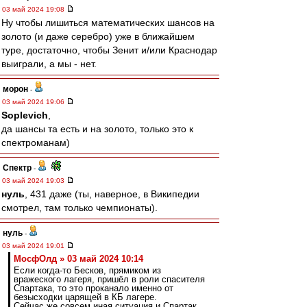
03 май 2024 19:08
Ну чтобы лишиться математических шансов на
золото (и даже серебро) уже в ближайшем
туре, достаточно, чтобы Зенит и/или Краснодар
выиграли, а мы - нет.
морон
-
03 май 2024 19:06
Soplevich
,
да шансы та есть и на золото, только это к
спектроманам)
Спектр
-
03 май 2024 19:03
нуль
, 431 даже (ты, наверное, в Википедии
смотрел, там только чемпионаты).
нуль
-
03 май 2024 19:01
МосфОлд » 03 май 2024 10:14
Если когда-то Бесков, прямиком из
вражеского лагеря, пришёл в роли спасителя
Спартака, то это проканало именно от
безысходки царящей в КБ лагере.
Сейчас же совсем иная ситуация и Спартак