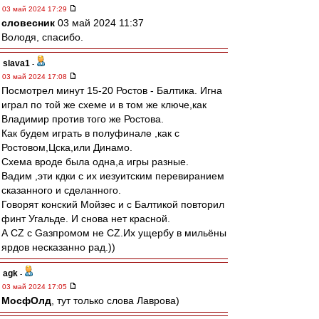
03 май 2024 17:29
словесник
03 май 2024 11:37
Володя, спасибо.
slava1
-
03 май 2024 17:08
Посмотрел минут 15-20 Ростов - Балтика. Игна
играл по той же схеме и в том же ключе,как
Владимир против того же Ростова.
Как будем играть в полуфинале ,как с
Ростовом,Цска,или Динамо.
Схема вроде была одна,а игры разные.
Вадим ,эти кдки с их иезуитским перевиранием
сказанного и сделанного.
Говорят конский Мойзес и с Балтикой повторил
финт Угальде. И снова нет красной.
А CZ с Gазпромом не CZ.Их ущербу в мильёны
ярдов несказанно рад.))
agk
-
03 май 2024 17:05
МосфОлд
, тут только слова Лаврова)